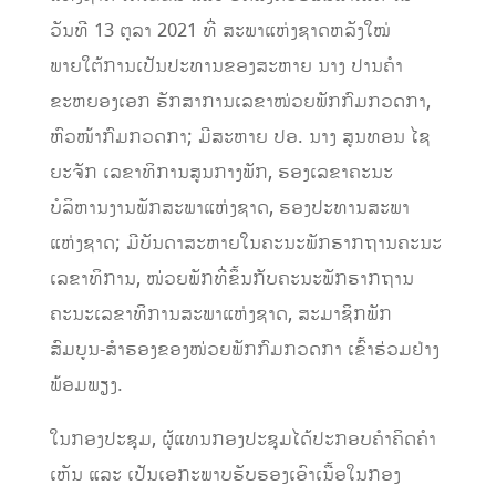
ວັນທີ 13 ຕຸລາ 2021 ທີ່ ສະພາແຫ່ງຊາດຫລັງໃໝ່
ພາຍໃຕ້ການເປັນປະທານຂອງສະຫາຍ ນາງ ປານຄຳ
ຂະຫຍອງເອກ ຮັກສາການເລຂາໜ່ວຍພັກກົມກວດກາ,
ຫົວໜ້າກົມກວດກາ; ມີສະຫາຍ ປອ. ນາງ ສູນທອນ ໄຊ
ຍະຈັກ ເລຂາທິການສູນກາງພັກ, ຮອງເລຂາຄະນະ
ບໍລິຫານງານພັກສະພາແຫ່ງຊາດ, ຮອງປະທານສະພາ
ແຫ່ງຊາດ; ມີບັນດາສະຫາຍໃນຄະນະພັກຮາກຖານຄະນະ
ເລຂາທິການ, ໜ່ວຍພັກທີ່ຂຶ້ນກັບຄະນະພັກຮາກຖານ
ຄະນະ​ເລຂາທິການສະພາແຫ່ງຊາດ, ສະມາຊິກພັກ
ສົມບູນ-ສຳຮອງຂອງໜ່ວຍພັກກົມກວດກາ ເຂົ້າຮ່ວມຢ່າງ
ພ້ອມພຽງ.
ໃນກອງປະຊຸມ, ຜູ້ແທນກອງປະຊຸມໄດ້ປະກອບຄຳຄິດຄຳ
ເຫັນ ແລະ ເປັນເອກະພາບຮັບຮອງເອົາເນື້ອໃນກອງ