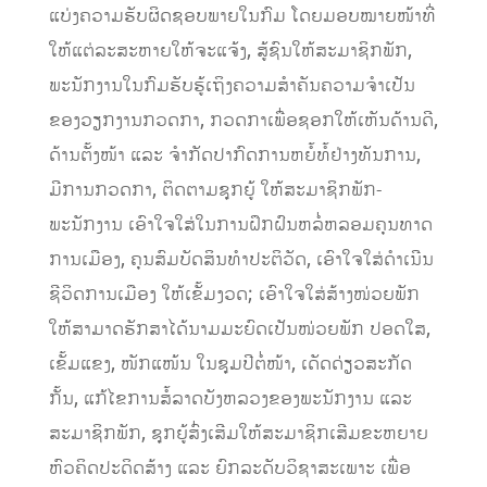
ແບ່ງຄວາມຮັບຜິດຊອບພາຍໃນກົມ ໂດຍມອບໝາຍໜ້າທີ່
ໃຫ້ແຕ່ລະສະຫາຍໃຫ້ຈະແຈ້ງ, ສູ້ຊົນໃຫ້ສະມາຊິກພັກ,
ພະນັກງານໃນກົມຮັບຮູ້ເຖິງຄວາມສໍາຄັນຄວາມຈໍາເປັນ
ຂອງວຽກງານກວດກາ, ກວດກາເພື່ອຊອກໃຫ້ເຫັນດ້ານດີ,
ດ້ານຕັ້ງໜ້າ ແລະ ຈໍາກັດປາກົດການຫຍໍ້ທໍ້ຢ່າງທັນການ,
ມີການກວດກາ, ຕິດຕາມຊຸກຍູ້ ໃຫ້ສະມາຊິກພັກ-
ພະນັກງານ ເອົາໃຈໃສ່ໃນການຝຶກຝົນຫລໍ່ຫລອມຄຸນທາດ
ການເມືອງ, ຄຸນສົມບັດສິນທໍາປະຕິວັດ, ເອົາໃຈໃສ່ດໍາເນີນ
ຊີວິດການເມືອງ ໃຫ້ເຂັ້ມງວດ; ເອົາໃຈໃສ່ສ້າງໜ່ວຍພັກ
ໃຫ້ສາມາດຮັກສາໄດ້ນາມມະຍົດເປັນໜ່ວຍພັກ ປອດໃສ,
ເຂັ້ມແຂງ, ໜັກແໜ້ນ ໃນຊຸມປີຕໍ່ໜ້າ, ເດັດດ່ຽວສະກັດ
ກັ້ນ, ແກ້ໄຂການສໍ້ລາດບັງຫລວງຂອງພະນັກງານ ແລະ
ສະມາຊິກພັກ, ຊຸກຍູ້ສົ່ງເສີມໃຫ້ສະມາຊິກເສີມຂະຫຍາຍ
ຫົວຄິດປະດິດສ້າງ ແລະ ຍົກລະດັບວິຊາສະເພາະ ເພື່ອ