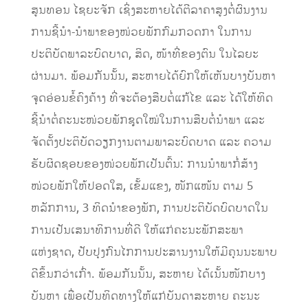
ສູນທອນ ໄຊຍະຈັກ ເຊິ່ງສະຫາຍໄດ້ຕີລາຄາສູງຕໍ່ຜົນງານ
ການຊີ້ນຳ-ນຳພາຂອງໜ່ວຍພັກກົມ​ກວດກາ ໃນການ
ປະຕິບັດພາລະບົດບາດ, ສິດ, ໜ້າທີ່ຂອງຕົນ ໃນໄລຍະ
ຜ່ານມາ. ພ້ອມກັນນັ້ນ, ສະຫາຍໄດ້ຍົກໃຫ້ເຫັນບາງບັນຫາ
ຈຸດອ່ອນຂໍ້ຄົງຄ້າງ ທີ່ຈະຕ້ອງສືບຕໍ່ແກ້ໄຂ ແລະ ໄດ້ໃຫ້ທິດ
ຊີ້ນຳຕໍ່ຄະນະໜ່ວຍພັກຊຸດໃໝ່ໃນການສືບຕໍ່ນຳພາ ແລະ
ຈັດຕັ້ງປະຕິບັດວຽກງານຕາມພາລະບົດບາດ ແລະ ຄວາມ
ຮັບຜິດຊອບຂອງໜ່ວຍພັກເປັນຕົ້ນ: ການນຳພາກໍ່ສ້າງ
ໜ່ວຍພັກໃຫ້ປອດໃສ, ເຂັ້ມແຂງ, ໜັກແໜ້ນ ຕາມ 5
ຫລັກການ, 3 ທິດນຳຂອງພັກ, ການປະຕິບັດບົດບາດໃນ
ການເປັນເສນາທິການທີ່ດີ ໃຫ້ແກ່ຄະນະພັກສະພາ
ແຫ່ງຊາດ, ປັບປຸງກົນໄກການປະສານງານໃຫ້ມີຄຸນນະພາບ
ດີຂຶ້ນກວ່າ​ເກົ່າ. ພ້ອມກັນນັ້ນ, ສະຫາຍ ໄດ້ເນັ້ນໜັກບາງ
ບັນຫາ ເພື່ອເປັນທິດທາງໃຫ້ແກ່ບັນດາສະຫາຍ ຄະນະ