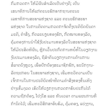
ກົມກວດກາ ໃຫ້ມີຜົນສໍາເລັດເປັນຢ່າງດີ; ເປັນ
ເສນາທິການໃຫ້ແກ່ຄະນະພັກຮາກຖານຄະນະ
ເລຂາທິການສະພາແຫ່ງຊາດ ແລະ ຄະນະພັກສະພາ
ແຫ່ງຊາດ ໃນການຕິດຕາມກວດກາຈັດຕັ້ງປະຕິບັດບັນດາ
ມະຕິ, ຄໍາສັ່ງ, ກົດລະບຽບຂອງພັກ, ກົດໝາຍຂອງລັດ,
ຄຸ້ມຄອງການນໍາໃຊ້ງົບປະມານຂອງລັດໃນສະພາແຫ່ງຊາດ
ໃຫ້ມີປະສິດທິຜົນ, ຫຼີກເວັ້ນປະກົດການຫຍໍ້ທໍ້ໃນວຽກງານ
ງົບປະມານຂອງລັດ, ຖືສໍາຄັນວຽກງານການຕ້ານການ
ສໍ້ລາດບັງຫຼວງ, ເພື່ອປົກປ້ອງສະມາຊິກພັກ, ພະນັກງານ-
ລັດຖະກອນ ໃນສະພາແຫ່ງຊາດ, ເພີ່ມທະວີຄວາມເປັນ
ເຈົ້າການໃນການປະຕິບັດໜ້າທີ່ຕາມຄໍາສັ່ງຂອງຂັ້ນເທິງ
ຢ່າງເຂັ້ມງວດ ເຮັດໃຫ້ວຽກງານກວດກາຮັບປະກັນໄດ້
ຄວາມຖືກຕ້ອງ, ໂປ່ງໃສ ແລະ ທັນເວລາ ຕາມແຜນການທີ່
ກຳນົດໄວ້; ເພີ່ມທະວີສຶກສາອົບຮົມ, ຄຸ້ມຄອງ, ແບ່ງງານ,