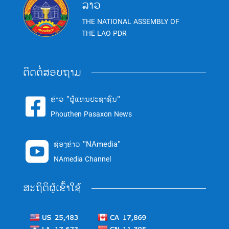
ລາວ
THE NATIONAL ASSEMBLY OF
THE LAO PDR
ຕິດຕໍ່ສອບຖາມ
ຂ່າວ "ຜູ້ແທນປະຊາຊົນ"

Phouthen Pasaxon News
ຊ່ອງຂ່າວ "NAmedia"

NAmedia Channel
ສະຖິຕິຜູ້ເຂົ້າໃຊ້