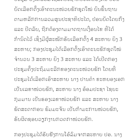
ບັດເລືອກຕັ້ງເອົາຄະນະໜ່ວຍພັກຊຸດໃໝ່ ບົນພື້ນຖານ
ຕາມຫລັກການລວມສູນປະຊາທິປະໄຕ, ປ່ອນບັດໂດຍກົງ
ແລະ ປິດລັບ, ຖືກຕ້ອງຕາມມາດຖານເງື່ອນໄຂ ທີ່ໄດ້
ກຳນົດໄວ້ ເຊິ່ງມີຜູ້ສະໝັກຮັບເລືອກຕັ້ງ 4 ສະຫາຍ ຍິງ 3
ສະຫາຍ; ກອງປະຊຸມໄດ້ເລືອກຕັ້ງເອົາຄະນະພັກຊຸດໃໝ່
ຈຳນວນ 3 ສະຫາຍ ຍິງ 3 ສະຫາຍ ແລະ ໄດ້ເປີດກອງ
ປະຊຸມຄັ້ງປະຖົມມະລືກຂອງຄະນະໜ່ວຍພັກ ໂດຍທີ່
ປະຊຸມໄດ້ເລືອກເອົາສະຫາຍ ນາງ ປານຄໍາ ຂະຫຍອງເອກ
ເປັນເລຂາໜ່ວຍພັກ, ສະຫາຍ ນາງ ອ້ອມປະຊາ ໄຊຍະ
ກຸມມານ ​ເປັນຮອງເລຂາໜ່ວຍພັກ ແລະ ສະຫາຍ ນາງ
ພັດສະດາກອນ ພົມມະຈັນ ເປັນກໍາມະການໜ່ວຍພັກ,
ຮັບຜິດຊອບວຽກງານກວດກາໜ່ວຍພັກ.
ກອງປະຊຸມໄດ້ຮັບຟັງການໂອ້ລົມຈາກສະຫາຍ ປອ. ນາງ