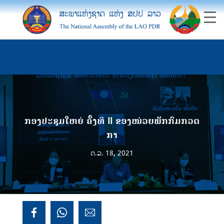
ກອງປະຊຸມໃຫຍ່ ຄັ້ງທີ II ຂອງໜ່ວຍພັກກົມກວດ
ກາ
ຕ.ລ. 18, 2021