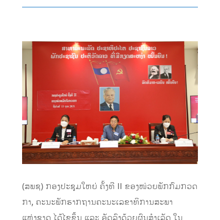
(ສພຊ) ກອງປະຊຸມໃຫຍ່ ຄັ້ງທີ II ຂອງໜ່ວຍພັກກົມກວດ
ກາ, ຄະນະພັກຮາກຖານຄະນະເລຂາທິການສະພາ
ແຫ່ງຊາດ ໄດ້ໄຂຂຶ້ນ ແລະ ອັດລົງດ້ວຍຜົນສໍາເລັດ ໃນ