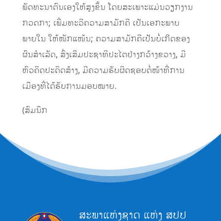
ພັດທະນາຕົນເອງໃຫ້ສູງຂຶ້ນ ໂດຍສະເພາະແມ່ນວຽກງານ
ກວດກາ; ເພີ່ມທະວີຄວາມສາມັກຄີ ເປັນເອກະພາບ
ພາຍໃນ ໃຫ້ໜັກແໜ້ນ; ຄວາມສາມັກຄີເປັນບໍ່ເກີດຂອງ
ຜົນສໍາເລັດ, ສົ່ງເສີມປະຊາທິປະໄຕຢ່າງກວ້າງຂວາງ, ມີ
ຫົວຄິດປະດິດສ້າງ, ມີຄວາມຮັບຜິດຊອບຕໍ່ໜ້າທີ່ການ
ເມືອງທີ່ໄດ້ຮັບການມອບໝາຍ.
(ສົມນຶກ
ສະພາແຫ່ງຊາດ ແຫ່ງ ສປປ