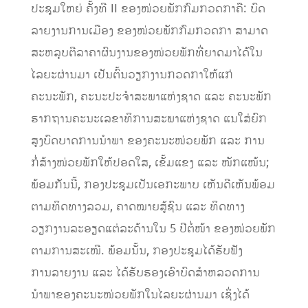
ປະຊຸມໃຫຍ່ ຄັ້ງທີ II ຂອງໜ່ວຍພັກກົມກວດກາຄື: ບົດ
ລາຍງານການເມືອງ ຂອງໜ່ວຍພັກກົມກວດກາ ສາມາດ
ສະຫລຸບຕີລາຄາຜົນງານຂອງໜ່ວຍພັກທີ່ຍາດມາໄດ້ໃນ
ໄລຍະຜ່ານມາ ເປັນຕົ້ນວຽກງານກວດກາໃຫ້ແກ່
ຄະນະພັກ, ຄະນະປະຈຳສະພາແຫ່ງຊາດ ແລະ ຄະນະພັກ
ຮາກຖານຄະນະເລຂາທິການສະພາແຫ່ງຊາດ ແນໃສ່ຍົກ
ສູງບົດບາດການນຳພາ ຂອງຄະນະໜ່ວຍພັກ ແລະ ການ
ກໍ່ສ້າງໜ່ວຍພັກໃຫ້ປອດໃສ, ເຂັ້ມແຂງ ແລະ ໜັກແໜ້ນ;
ພ້ອມກັນນີ້, ກອງປະຊຸມເປັນເອກະພາບ ເຫັນດີເຫັນພ້ອມ
ຕາມທິດທາງລວມ, ຄາດໝາຍສູ້ຊົນ ແລະ ທິດທາງ
ວຽກງານລະອຽດແຕ່ລະດ້ານໃນ 5 ປີຕໍ່ໜ້າ ຂອງໜ່ວຍພັກ
ຕາມການສະເໜີ. ພ້ອມນັ້ນ, ກອງປະຊຸມໄດ້ຮັບຟັງ
ການລາຍງານ ແລະ ໄດ້ຮັບຮອງເອົາບົດສຳຫລວດການ
ນຳພາຂອງຄະນະໜ່ວຍພັກໃນໄລຍະຜ່ານມາ ເຊິ່ງໄດ້