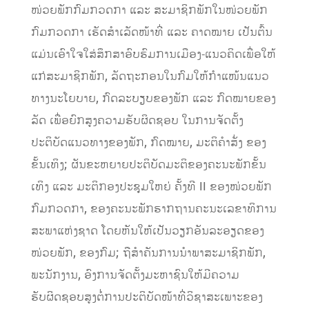
ໜ່ວຍພັກກົມກວດກາ ແລະ ສະມາຊິກພັກໃນໜ່ວຍພັກ
ກົມກວດກາ ເຮັດສໍາເລັດໜ້າທີ່ ແລະ ຄາດໝາຍ ເປັນຕົ້ນ
ແມ່ນເອົາໃຈໃສ່ສຶກສາອົບຮົມການເມືອງ-ແນວຄິດເພື່ອໃຫ້
ແກ່ສະມາຊິກພັກ, ລັດຖະກອນໃນກົມໃຫ້ກໍາແໜ້ນແນວ
ທາງນະໂຍບາຍ, ກົດລະບຽບຂອງພັກ ແລະ ກົດໝາຍຂອງ
ລັດ ເພື່ອຍົກສູງຄວາມຮັບຜິດຊອບ ໃນການຈັດຕັ້ງ
ປະຕິບັດແນວທາງຂອງພັກ, ກົດໝາຍ, ມະຕິຄຳສັ່ງ ຂອງ
ຂັ້ນເທິງ; ຜັນຂະຫຍາຍປະຕິບັດມະຕິຂອງຄະນະພັກຂັ້ນ
ເທິງ ແລະ ມະຕິກອງປະຊຸມໃຫຍ່ ຄັ້ງທີ II ຂອງໜ່ວຍພັກ
ກົມກວດກາ, ຂອງຄະນະພັກຮາກຖານຄະນະເລຂາທິການ
ສະພາແຫ່ງຊາດ ໂດຍຫັນໃຫ້ເປັນວຽກອັນລະອຽດຂອງ
ໜ່ວຍພັກ, ຂອງກົມ; ຖືສໍາຄັນການນໍາພາສະມາຊິກພັກ,
ພະນັກງານ, ອົງການຈັດຕັ້ງມະຫາຊົນໃຫ້ມີຄວາມ
ຮັບຜິດຊອບສູງຕໍ່ການປະຕິບັດໜ້າທີ່ວິຊາສະເພາະຂອງ