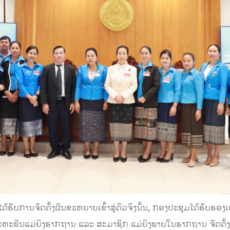
ດ້ຮັບການຈັດຕັ້ງຜັນຂະຫຍາຍເຂົ້າສູ່ຕົວຈິງນັ້ນ, ກອງປະຊຸມໄດ້ຮັບຮ
ະພັນແມ່ຍິງຮາກຖານ ແລະ ສະມາຊິກ ແມ່ຍິງພາຍໃນຮາກຖານ ຈັດຕັ້ງ