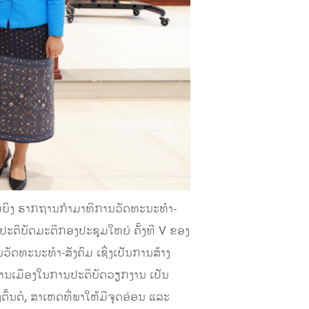
ແມ່ຍິງ ຮາກຖານກໍາມາທິການວັດທະນະທໍາ-
ປະຕິບັດມະຕິກອງປະຊຸມໃຫຍ່ ຄັ້ງທີ V ຂອງ
ດທະນະທໍາ-ສັງຄົມ ເຊິ່ງເປັນການສ້າງ
ທີ່ການເມືອງໃນການປະຕິບັດວຽກງານ ເປັນ
ົ້ນຕໍ, ສາເຫດທີ່ພາໃຫ້ມີຈຸດອ່ອນ ແລະ