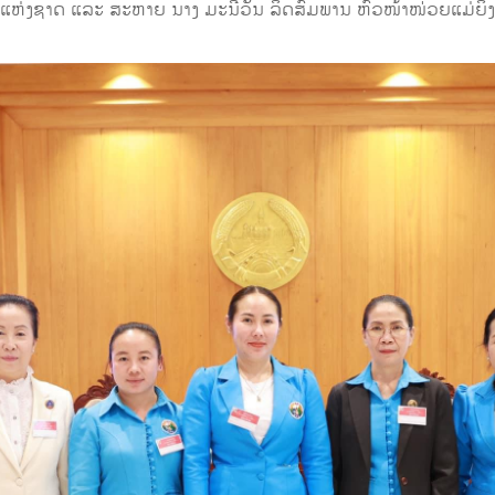
າແຫ່ງຊາດ ແລະ ສະຫາຍ ນາງ ມະນີວັນ ລິດສົມພານ ຫົວໜ້າໜ່ວຍແມ່ຍິ