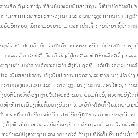
ານຈັດ ຕັ້ງມະຫາຊົນທີ່ຂຶ້ນກັບໜ່ວຍພັກຮາກຖານ ໃຫ້ປາກົດຜົນເປັນຈິງ
າມາທິການວັດທະນະທໍາ-ສັງຄົມ ແລະ ຕີລາຄາສູງຕໍ່ການນໍາພາ ເຖິງວ່
ງຄວາມຮັບຜິດຊອບ, ມີຄວາມພະຍາຍາມ ແລະ ເປັນເຈົ້າການນໍາພາ-ຊີ້ນໍາ 
ດ​ປະຊາທິປະ​ໄຕປ່ອນ​ບັດ​ຄັດ​ເລືອກ​ເອົາຄະນະສະຫະພັນແມ່ຍິງຮາກຖານຊຸດ
ລະ ​ເງື່ອນ​ໄຂທີ່​​ກຳນົດ​ໄວ້ ​ເຊິ່ງມີຜູ້ອອກ​ສະໝັກ​ຮັບເລືອກ​ຕັ້ງ 5 ສະ​
ຖານກໍາ ມາທິການວັດທະນະທຳ-ສັງຄົມ ຊຸດທີ I ໄດ້​ເປັນ​ເອກະພາບ​ເລ
ຍຢ່າວ ເປັນຮອງປະທານ ທັງເປັນປະທານກວດກາ, ສະຫາຍ ນາງ ມົວຢ່າງ ຢ
າມຍ້ອງຍໍຊົມເຊີຍ ແລະ ຕີລາຄາສູງຕໍ່​​ຜົນງານການ​ເຄື່ອນ​ໄຫວ, ການ​ສ້
ດ​ຕັ້ງ​ປະຕິບັດໜ້າທີ່ວຽກງານໃນໄລຍະຜ່ານມາ. ພ້ອມກັນນີ້, ສະຫາຍຍັງໄດ້ເ
ັດໜ້າ​ທີ່​ການ​ເມືອງເພີ່ມຕື່ມບາງ​ບັນຫາ ໂດຍເອົາໃຈໃສ່ເຕົ້າໂຮມຄວາມສາ
ຊິ່ງກັນແລະກັນ ເປັນປັດໄຈສໍາຄັນ, ປະຕິບັດຫຼັກການລວມສູນປະຊາທິປະໄຕ
 ຕັ້ງໜ້າເຄື່ອນໄຫວປະຕິບັດຂໍ້ແຂ່ງຂັນ 3 ດີຂອງແມ່ຍິງລາວ ໂດຍຕິດພັ
ສະຫະພັນແມ່ຍິງຮາກຖານ ສາມາດຍາດໄດ້ ຜົນງານທີ່ດີເດັ່ນຂຶ້ນກວ່າເກົ່າ; ພ້