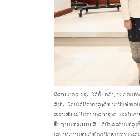
ຜູ້​ແທນກອງປະຊຸມ ໄດ້ຄົ້ນຄວ້າ, ປະກອບຄ
ສັງຄົມ ໂດຍໄດ້ຕີລາຄາສູງຕໍ່ໝາກຜົນທີ່ໜ
ສະຫະພັນແມ່ຍິງສະພາແຫ່ງຊາດ, ມະຕິກອງປະ
ພື້ນຖານໃຫ້ແກ່ການສືບ ຕໍ່ຍົກລະດັບໃຫ້ສູງ
ເສນາທິການໃຫ້ແກ່ໜ່ວຍພັກຮາກຖານ ແລະ ກວທ