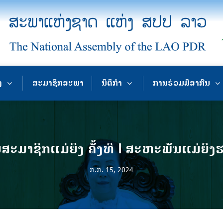
ງ
ສະມາຊິກສະພາ
ນິຕິກຳ
ການຮ່ວມມືສາກົນ
ສະມາຊິກແມ່ຍິງ ຄັ້ງທີ I ສະຫະພັນແມ່ຍ
ກ.ກ. 15, 2024