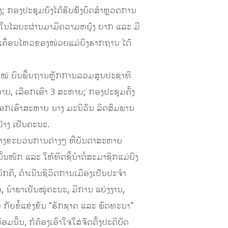
; ກອງປະຊຸມຍັງໄດ້ຮັບຟັງບົດສໍາຫຼວດການ
າໃນໄລຍະຜ່ານມາມີຄວາມຫຍຸ້ງ ຍາກ ແລະ ມີ
ການເຄື່ອນໄຫວຂອງໜ່ວຍແມ່ຍິງຮາກຖານ ໄດ້
​ໃໝ່ ບົນ​ພື້ນຖານຫຼັກການ​ລວມສູນປະຊາທິ
ຫາຍ, ເລືອກເອົາ 3 ສະ​ຫາຍ; ກອງ​ປະຊຸມ​ຄັ້ງ​
ືອກ​ເອົາສະຫາຍ ນາງ ມະນີວັນ ລິດສົມພານ
່າງ ເປັນຄະນະ.
າງ​ຂະ​ບວນການ​ຕ່າງໆ ທີ່​ບັນດາ​ສະຫາຍ
ນັ້ນໜັກ ແລະ ໃຫ້ທິດຊີ້ນຳຕໍ່​ສະມາຊິກແມ່ຍິງ
ມັກຄີ, ດໍາເນີນຊີວິດການເມືອງເປັນປະຈໍາ
, ນໍາພາເປັນໝູ່ຄະນະ, ມີການ ແບ່ງງານ,
ນ ກັບຂໍ້ແຂ່ງຂັນ “ຮັກຊາດ ແລະ ພັດທະນາ”
ອມນັ້ນ, ກໍຕ້ອງເອົາໃຈໃສ່ຈັດຕັ້ງປະຕິບັດ