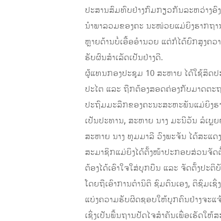
ປະສານສົມທົບຢ່າງກົມກຽວກັນລະຫວ່າງອົງກ
ນໍາພາລວມຂອງຄະ ນະໜ່ວຍແມ່ຍິງຮາກຖານກໍ
ຫຼາຍດ້ານບໍ່ເອື້ອອໍານວຍ ແຕ່ກໍໄດ້ຍົກສູ
ຮັບຜົນສໍາເລັດເປັນຢ່າງດີ.
ຜູ້​ແທນ​ກອງ​ປະຊຸມ 10 ສະຫາຍ​ ໄດ້​ໃຊ້​ສິ
ປະ​ໄຕ ​ແລະ ​ຖືກຕ້ອງສອດຄ່ອງ​ກັບມາດຕະຖານ ​ແ
ປະຖົມ​ມະລືກຂອງຄະນະ​ສະຫະພັນແມ່ຍິງຮາກ
ເປັນ​ປະທານ, ສະຫາຍ ນາງ ມະນີວັນ ລໍເບຼ
ສະຫາຍ​ ນາງ ທຸມມາລີ ວົງພະຈັນ ໄດ້ສະແດງຄວ
ສະມາ​ຊິກແມ່ຍິງ​ໄດ້​ຕັ້ງໜ້າ​ປະກອບສ່ວນ​ຈັ
ຕ້ອງໄດ້ເອົາໃຈໃສ່ບຸກບືນ ແລະ ຈັດຕັ້ງປະຕິບ
ໂດຍຖືເອົາການຕໍານິຕິ ຊົມຕົນເອງ, ຕິຊົມເ
ແບ່ງຄວາມຮັບຜິດຊອບໃຫ້ບຸກຄົນຢ່າງຈະແຈ້ງ;
ເຊິ່ງເປັນພື້ນຖານປັດໄຈສໍາຄັນເພື່ອເຮັດໃຫ້