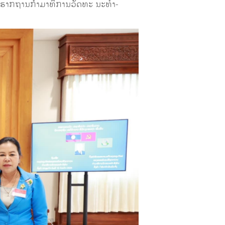
ງຮາກຖານກໍາມາທິການວັດທະ ນະທໍາ-