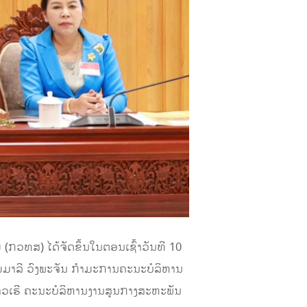
ກວທສ) ໄດ້ຈັດຂຶ້ນໃນຕອນເຊົ້າວັນທີ 10
ມມາລີ ວົງພະຈັນ ກຳມະການຄະນະບໍລິຫານ
ວເຮີ ຄະນະບໍລິຫານງານສູນກາງສະຫະພັນ