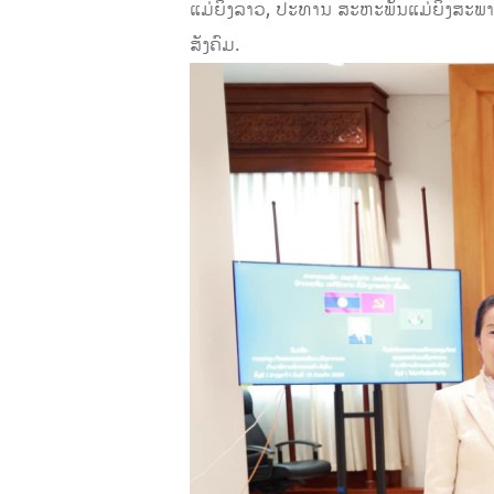
ແມ່ຍິງລາວ, ປະທານ ສະຫະພັນແມ່ຍິງສະພ
ສັງຄົມ.