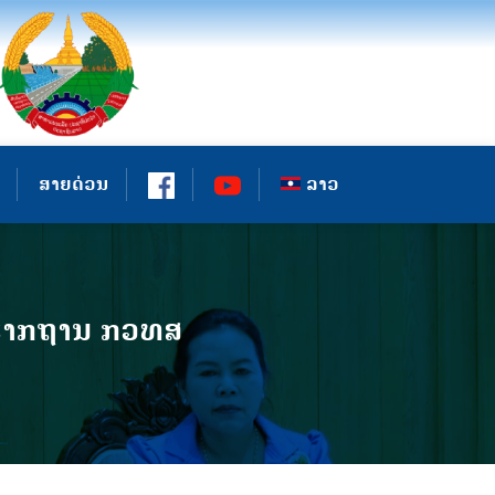
ສາຍດ່ວນ
ລາວ
ິງຮາກຖານ ກວທສ