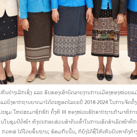
ໍາເຫັນຢ່າງເລິກເຊິ່ງ ແລະ ຮັບຮອງເອົາບົດລາຍງານການເມືອງຂອງໜ່ວຍ
່ວຍແມ່ຍິງຮາກຖານຍາດມາໄດ້ຕະຫຼອດໄລຍະປີ 2018-2024 ໃນການຈັດຕັ້ງ
ຊຸມ ໃຫຍ່ສະມາຊິກພັກ ຄັ້ງທີ III ຂອງໜ່ວຍພັກຮາກຖານກໍາມາທິການວັ
ຂຶ້ນໃນຊຸມປີຕໍ່ໜ້າ ທັງປະກອບສ່ວນສໍາຄັນເຂົ້າໃນການເຮັດສໍາເລັດໜ້າ
ສ ໄດ້ໂດຍພື້ນຖານ; ພ້ອມກັນນັ້ນ, ກໍຍັງໄດ້ຊີ້ໃຫ້ເຫັນບັນຫາຄົງຄ້າງຕ