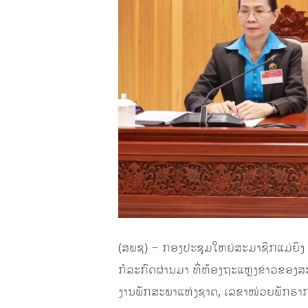
(ສພຊ) – ກອງປະຊຸມໃຫຍ່ສະມາຊິກແມ່ຍິງ ຄ
ກໍລະກົດຜ່ານມາ ທີ່ຫ້ອງຖະແຫຼງຂ່າວຂອ
ງານພັກສະພາແຫ່ງຊາດ, ເລຂາໜ່ວຍພັກຮາກ