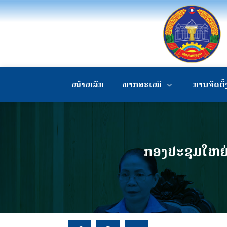
ໜ້າຫລັກ
ພາກສະເໜີ
ການຈັດຕັ້
ກອງປະຊຸມໃຫຍ່