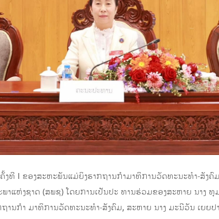
ັ້ງທີ I ຂອງສະຫະພັນແມ່ຍິງຮາກຖານກຳມາທິການວັດທະນະທຳ-ສັງຄົມ (
ງສະພາແຫ່ງຊາດ (ສພຊ) ໂດຍການເປັນປະ ທານຮ່ວມຂອງສະຫາຍ ນາງ ທຸ
ຖານກຳ ມາທິການວັດທະນະທຳ-ສັງຄົມ, ສະຫາຍ ນາງ ມະນີວັນ ເຍຍປາ