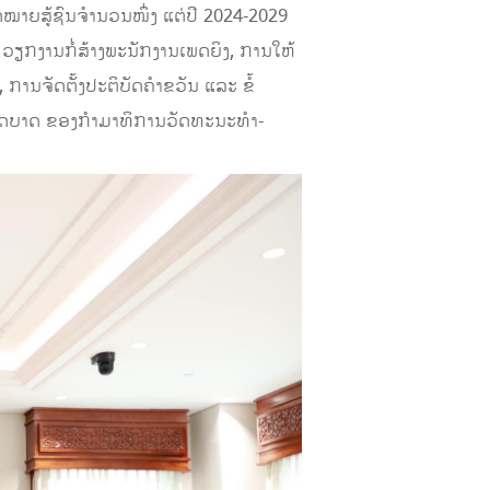
ດໝາຍສູ້ຊົນຈໍານວນໜຶ່ງ ແຕ່ປີ 2024-2029
ວຽກງານກໍ່ສ້າງພະນັກງານເພດຍິງ, ການໃຫ້
ການຈັດຕັ້ງປະຕິບັດຄໍາຂວັນ ແລະ ຂໍ້
ົດບາດ ຂອງກໍາມາທິການວັດທະນະທໍາ-