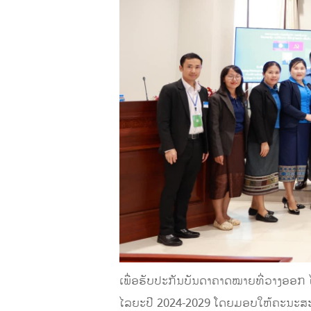
ເພື່ອຮັບປະກັນບັນດາຄາດໝາຍທີ່ວາງອອກ ໄ
ໄລຍະປີ 2024-2029 ໂດຍມອບໃຫ້ຄະນະສະຫ