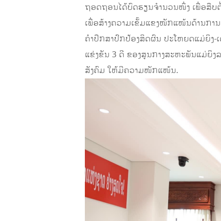
ຖອດຖອນໄດ້ບົດຮຽນຈໍານວນໜຶ່ງ ເພື່ອສືບຕໍ
ເພື່ອສ້າງຄວາມເຂັ້ມແຂງໜັກແໜ້ນດ້ານການ
ຄໍາປຶກສາປົກປ້ອງສິດຜົນ ປະໂຫຍດແມ່ຍິງ-ເ
ແຂ່ງຂັນ 3 ດີ ຂອງສູນກາງສະຫະພັນແມ່ຍິ
ສັງຄົມ ໃຫ້ມີຄວາມໜັກແໜ້ນ.