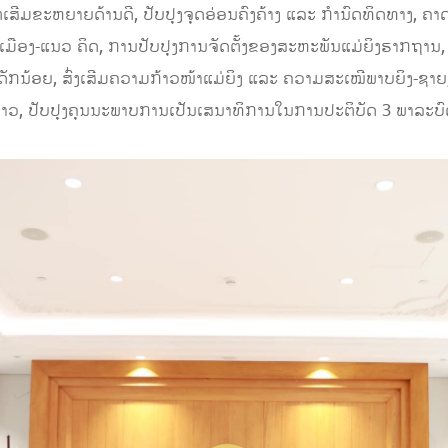
່ເສີມຂະຫຍາຍດ້ານດີ, ປັບປຸງຈຸດອ່ອນຄົງຄ້າງ ແລະ ກໍານົດທິດທາງ, ຄາ
ເມືອງ-ແນວ ຄິດ, ການປັບປຸງການຈັດຕັ້ງຂອງສະຫະພັນແມ່ຍິງຮາກຖານ, 
ດັກນ້ອຍ, ສົ່ງເສີມຄວາມກ້າວໜ້າແມ່ຍິງ ແລະ ຄວາມສະເໝີພາບຍິງ-ຊາຍ, 
ງລາວ, ປັບປຸງຄຸນນະພາບການເປັນເສນາທິການໃນການປະຕິບັດ 3 ພາລະບ