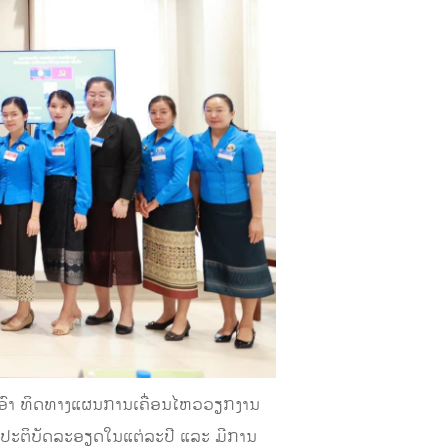
ອງເອົາ ທິດທາງແຜນການເຄື່ອນໄຫວວຽກງານ
ປະຕິບັດລະອຽດໃນແຕ່ລະປີ ແລະ ມີການ