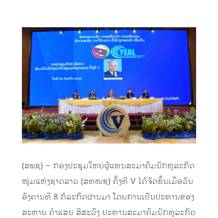
(ສພຊ) – ກອງປະຊຸມໃຫຍ່ຜູ້ແທນສະມາຄົມນັກທຸລະກິດ
ໜຸ່ມແຫ່ງຊາດລາວ (ສທໜຊ) ຄັ້ງທີ V ໄດ້ຈັດຂຶ້ນເມື່ອວັນ
ອັງຄານທີ 8 ກໍລະກົດຜ່ານມາ ໂດຍການເປັນປະທານຂອງ
ສະຫາຍ ຄໍາແສນ ສີສະວົງ ປະທານສະມາຄົມນັກທຸລະກິດ