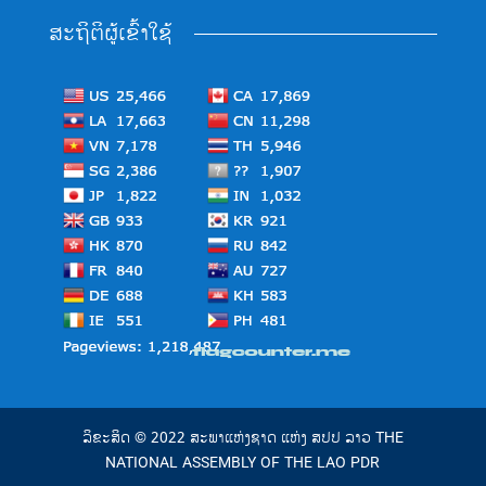
ສະຖິຕິຜູ້ເຂົ້າໃຊ້
ລິຂະສິດ © 2022 ສະພາແຫ່ງຊາດ ແຫ່ງ ສປປ ລາວ THE
NATIONAL ASSEMBLY OF THE LAO PDR