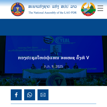
ກອງປະຊຸມໃຫຍ່ຜູ້ແທນ ສທໜຊ ຄັ້ງທີ V
ກ.ກ. 9, 2025