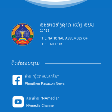
ສະພາແຫ່ງຊາດ ແຫ່ງ ສປປ
ລາວ
THE NATIONAL ASSEMBLY OF
THE LAO PDR
ຕິດຕໍ່ສອບຖາມ
ຂ່າວ "ຜູ້ແທນປະຊາຊົນ"

Phouthen Pasaxon News
ຊ່ອງຂ່າວ "NAmedia"

NAmedia Channel