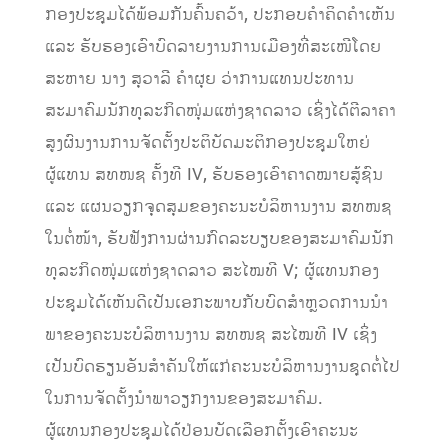
ກອງປະຊຸມໄດ້ພ້ອມກັນຄົ້ນຄວ້າ, ປະກອບຄໍາຄິດຄໍາເຫັນ
ແລະ ຮັບຮອງເອົາບົດລາຍງານການເມືອງທີ່ສະເໜີໂດຍ
ສະຫາຍ ນາງ ສຸວາລີ ຄຳຜຸຍ ວ່າການແທນປະທານ
ສະມາຄົມນັກທຸລະກິດໜຸ່ມແຫ່ງຊາດລາວ ເຊິ່ງໄດ້ຕີລາຄາ
ສູງຜົນງານການຈັດຕັ້ງປະຕິບັດມະຕິກອງປະຊຸມໃຫຍ່
ຜູ້ແທນ ສທໜຊ ຄັ້ງທີ IV, ຮັບຮອງເອົາຄາດໝາຍສູ້ຊົນ
ແລະ ແຜນວຽກຈຸດສຸມຂອງຄະນະບໍລິຫານງານ ສທໜຊ
ໃນຕໍ່ໜ້າ, ຮັບຟັງການຜ່ານກົດລະບຽບຂອງສະມາຄົມນັກ
ທຸລະກິດໜຸ່ມແຫ່ງຊາດລາວ ສະໄໝທີ V; ຜູ້ແທນກອງ
ປະຊຸມໄດ້ເຫັນດີເປັນເອກະພາບກັບບົດສໍາຫຼວດການນໍາ
ພາຂອງຄະນະບໍລິຫານງານ ສທໜຊ ສະໄໝທີ IV ເຊິ່ງ
ເປັນບົດຮຽນອັນສໍາຄັນໃຫ້ແກ່ຄະນະບໍລິຫານງານຊຸດຕໍ່ໄປ
ໃນການຈັດຕັ້ງນໍາພາວຽກງານຂອງສະມາຄົມ.
ຜູ້ແທນກອງປະຊຸມໄດ້ປ່ອນບັດເລືອກຕັ້ງເອົາຄະນະ