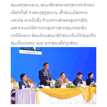
ໜຸ່ມແຫ່ງຊາດລາວ, ສະມາຊິກສະພາແຫ່ງຊາດປະຈໍາເຂດ
ເລືອກຕັ້ງທີ 9 ແຂວງຊຽງຂວາງ, ເຂົ້າຮ່ວມມີສະຫາຍ
ມອນໄຊ ລາວມົວຊົ່ງ ກຳມະການສຳຮອງສູນກາງພັກ,
ເລຂາຄະນະບໍລິຫານງານສູນກາງຊາວໜຸ່ມປະຊາຊົນ
ປະຕິວັດລາວ ພ້ອມດ້ວຍສະມາຊິກສະມາຄົມນັກທຸລະກິດ
ໜຸ່ມທົ່ວປະເທດ ແລະ ພາກສ່ວນທີ່ກ່ຽວຂ້ອງ.