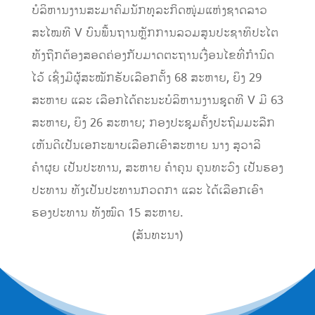
ບໍລິຫານງານສະມາຄົມນັກທຸລະກິດໜຸ່ມແຫ່ງຊາດລາວ
ສະໄໝທີ V ບົນພື້ນຖານຫຼັກການລວມສູນປະຊາທິປະໄຕ
ທັງຖືກຕ້ອງສອດຄ່ອງກັບມາດຕະຖານເງື່ອນໄຂທີ່ກໍານົດ
ໄວ້ ເຊິ່ງມີຜູ້ສະໝັກຮັບເລືອກຕັ້ງ 68 ສະຫາຍ, ຍິງ 29
ສະຫາຍ ແລະ ເລືອກໄດ້ຄະນະບໍລິຫານງານຊຸດທີ V ມີ 63
ສະຫາຍ, ຍິງ 26 ສະຫາຍ; ກອງປະຊຸມຄັ້ງປະຖົມມະລືກ
ເຫັນດີເປັນເອກະພາບເລືອກເອົາສະຫາຍ ນາງ ສຸວາລີ
ຄໍາຜຸຍ ເປັນປະທານ, ສະຫາຍ ຄໍາຄຸນ ຄູນທະວົງ ເປັນຮອງ
ປະທານ ທັງເປັນປະທານກວດກາ ແລະ ໄດ້ເລືອກເອົາ
ຮອງປະທານ ທັງໝົດ 15 ສະຫາຍ.
(ສັນທະນາ)