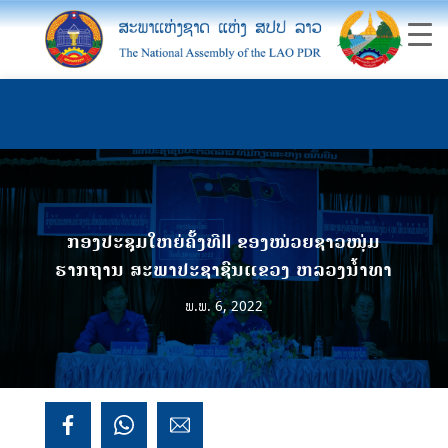
ກອງປະຊຸມໃຫຍ່ຄັ້ງທີII ຂອງໜ່ວຍຊາວໜຸ່ມ
ຮາກຖານ ສະພາປະຊາຊົນແຂວງ ຫລວງນ້ຳທາ
ພ.ພ. 6, 2022