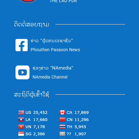
THE LAO PDR
ຕິດຕໍ່ສອບຖາມ
ຂ່າວ "ຜູ້ແທນປະຊາຊົນ"

Phouthen Pasaxon News
ຊ່ອງຂ່າວ "NAmedia"

NAmedia Channel
ສະຖິຕິຜູ້ເຂົ້າໃຊ້