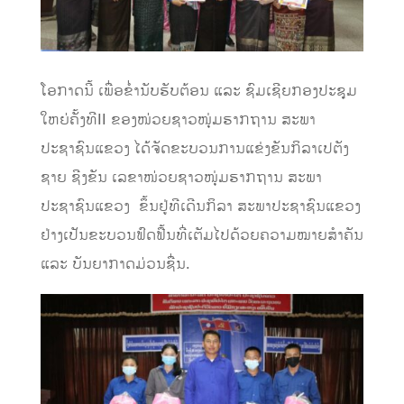
​ໂອກາດນີ້ ເພື່ອຂໍ່ານັບຮັບຕ້ອນ ແລະ ຊົມເຊີຍກອງປະຊຸມ
ໃຫຍ່ຄັ້ງທີII ຂອງໜ່ວຍຊາວໜຸ່ມຮາກຖານ ສະພາ
ປະຊາຊົນແຂວງ ໄດ້ຈັດຂະບວນການແຂ່ງຂັນກິລາເປຕັງ
ຊາຍ ຊີງຂັນ ເລຂາໜ່ວຍຊາວໜຸ່ມຮາກຖານ ສະພາ
ປະຊາຊົນແຂວງ ຂຶ້ນຢູ່ທີເດີນກິລາ ສະພາປະຊາຊົນແຂວງ
ຢ່າງເປັນຂະບວນຟົດຟື້ນທີ່ເຕັມໄປດ້ວຍຄວາມໝາຍສຳຄັນ
ແລະ ບັນຍາກາດມ່ວນຊື່ນ.