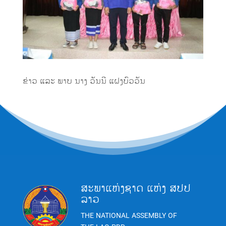
ຂ່າວ ແລະ ພາບ ນາງ ວັນນີ ແຝງບົວວັນ
ສະພາແຫ່ງຊາດ ແຫ່ງ ສປປ
ລາວ
THE NATIONAL ASSEMBLY OF