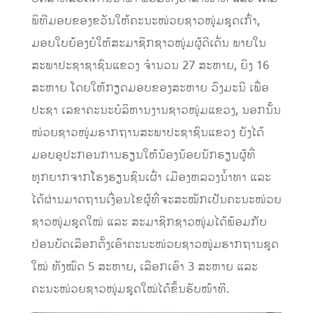
ພິທີມອບຂອງຂວັນໃຫ້ຄະນະໜ່ວຍຊາວໜຸ່ມຊຸດເກົ່າ,
ມອບໃບຍ້ອງຍໍໃຫ້ສະມາຊິກຊາວໜຸ່ມຜູ້ດີເດັ່ນ ພາຍໃນ
ສະພາປະຊາຊາຊົນແຂວງ ຈຳນວນ 27 ສະຫາຍ, ຍິງ 16
ສະຫາຍ ໂດຍໃຫ້ກຽດມອບຂອງສະຫາຍ ວົງມະນີ ເພື່ອ
ປະຊາ ເລຂາຄະນະບໍລິຫານງານຊາວໜຸ່ມແຂວງ, ນອກນັ້ນ
ໜ່ວຍຊາວໜຸ່ມຮາກຖານສະພາປະຊາຊົນແຂວງ ຍັງໄດ້
ມອບອຸປະກອນການຮຽນໃຫ້ນ້ອງນ້ອຍນັກຮຽນຜູ້ທີ່
ທຸກຍາກຈາກໂຮງຮຽນຊົນເຜົ່າ ເມືອງຫລວງນ້ຳທາ ແລະ
ໄດ້ຜ່ານມາດຖານເງື່ອນໄຂຜູ້ທີ່ຈະສະໝັກເປັນຄະນະໜ່ວຍ
ຊາວໜຸ່ມຊຸດໃໝ່ ແລະ ສະມາຊິກຊາວໜຸ່ມໄດ້ພ້ອມກັບ
ປ່ອນບັດເລືອກຕັ້ງເອົາຄະນະໜ່ວຍຊາວໜຸ່ມຮາກຖານຊຸດ
ໃໝ່ ທັງໝົດ 5 ສະຫາຍ, ເລືອກເອົາ 3 ສະຫາຍ ແລະ
ຄະນະໜ່ວຍຊາວໜຸ່ມຊຸດໃໝ່ໄດ້ຂຶ້ນຮັບໜ້າທີ.