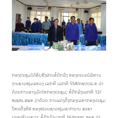
​ກອງປະຊຸມໄດ້ຮັບຟັງຜ່ານຂໍ້ຕົກລົງ ຂອງຄະນະບໍລິຫານ
ງານຊາວໜຸ່ມແຂວງ ເລກທີ ເລກທີ 554/ຄຊປປລ.ຂ ວ່າ
ດ້ວຍການອານຸມັດໄຂກອງປະຊຸມ; ຂ້ໍຕົກລົງເລກທີ 12/
ໜຊໜ.ສພຂ ວ່າດ້ວຍ ການແຕ່ງຕັ້ງກອງເລຂາກອງປະຊຸມ
ໃຫຍ່ຄັ້ງທີII ຂອງໜ່ວຍຊາວໜຸ່ມຮາກຖານ ສະພາ
ປະຊາຊົນແຂວງ; ຂໍ້ຕົກລົງເລກທີ 16/ໜຊໜ.ສພຂ ວ່າ