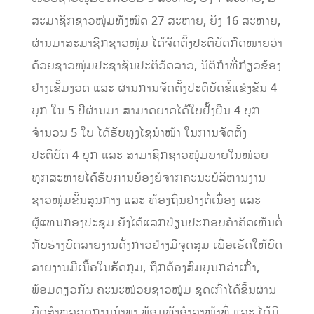
ສະມາຊິກຊາວໜຸ່ມທັງໝົດ 27 ສະຫາຍ, ຍິງ 16 ສະຫາຍ,
ຜ່ານມາສະມາຊິກຊາວໜຸ່ມ ໄດ້ຈັດຕັ້ງປະຕິບັດກົດໝາຍວ່າ
ດ້ວຍຊາວໜຸ່ມປະຊາຊົນປະຕິວັດລາວ, ນິຕິກຳທີ່ກ່ຽວຂ້ອງ
ຢ່າງເຂັ້ມງວດ ແລະ ຜ່ານການຈັດຕັ້ງປະຕິບັດຂໍ້ແຂ່ງຂັນ 4
ບຸກ ໃນ 5 ປີຜ່ານມາ ສາມາດຍາດໄດ້ໃບຢັ້ງຢືນ 4 ບຸກ
ຈຳນວນ 5 ໃບ ໄດ້ຮັບທຸງໄຊນຳໜ້າ ໃນການຈັດຕັ້ງ
ປະຕິບັດ 4 ບຸກ ແລະ ສາມາຊິກຊາວໜຸ່ມພາຍໃນໜ່ວຍ
ທຸກສະຫາຍໄດ້ຮັບການຍ້ອງຍໍຈາກຄະນະບໍລິຫານງານ
ຊາວໜຸ່ມຂັ້ນສູນກາງ ແລະ ທ້ອງຖິ່ນຢ່າງຕໍ່ເນື່ອງ ແລະ
ຜູ້ແທນກອງປະຊຸມ ຍັງໄດ້ແລກປ່ຽນປະກອບຄຳຄິດເຫັນຕໍ່
ກັບຮ່າງບົດລາຍງານດັ່ງກ່າວຢ່າງມີຈຸດສຸມ ເພື່ອເຮັດໃຫ້ບົດ
ລາຍງານມີເນື້ອໃນຮັດກຸມ, ຖຶກຕ້ອງສົມບຸນກວ່າເກົ່າ,
ພ້ອມດຽວກັນ ຄະນະໜ່ວຍຊາວໜຸ່ມ ຊຸດເກົ່າໄດ້ຂຶ້ນຜ່ານ
ບົດສຳຫລວດການນຳພາ ພ້ອມທັງອຳລາໜ້າທີ່ ແລະ ໄດ້ມີ