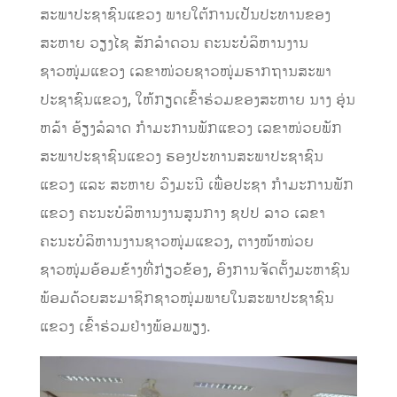
ສະພາປະຊາຊົນແຂວງ ພາຍໃຕ້ການເປັນປະທານຂອງ
ສະຫາຍ ວຽງໄຊ ສັກລຳດວນ ຄະນະບໍລິຫານງານ
ຊາວໜຸ່ມແຂວງ ເລຂາໜ່ວຍຊາວໜຸ່ມຮາກຖານສະພາ
ປະຊາຊົນແຂວງ, ໃຫ້ກຽດເຂົ້າຮ່ວມຂອງສະຫາຍ ນາງ ອຸ່ນ
ຫລ້າ ອ້ຽງລໍລາດ ກຳມະການພັກແຂວງ ເລຂາໜ່ວຍພັກ
ສະພາປະຊາຊົນແຂວງ ຮອງປະທານສະພາປະຊາຊົນ
ແຂວງ ແລະ ສະຫາຍ ວົງມະນີ ເພື່ອປະຊາ ກຳມະການພັກ
ແຂວງ ຄະນະບໍລິຫານງານສູນກາງ ຊປປ ລາວ ເລຂາ
ຄະນະບໍລິຫານງານຊາວໜຸ່ມແຂວງ, ຕາງໜ້າໜ່ວຍ
ຊາວໜຸ່ມອ້ອມຂ້າງທີ່ກ່ຽວຂ້ອງ, ອົງການຈັດຕັ້ງມະຫາຊົນ
ພ້ອມດ້ວຍສະມາຊິກຊາວໜຸ່ມພາຍໃນສະພາປະຊາຊົນ
ແຂວງ ເຂົ້າຮ່ວມຢ່າງພ້ອມພຽງ.