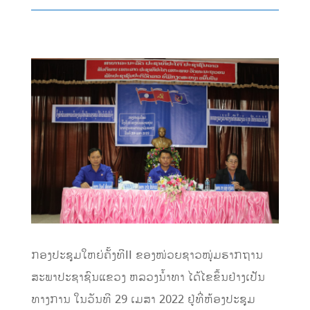
ກອງປະຊຸມໃຫຍ່ຄັ້ງທີII ຂອງໜ່ວຍຊາວໜຸ່ມຮາກຖານ
ສະພາປະຊາຊົນແຂວງ ຫລວງນ້ຳທາ ໄດ້ໄຂຂຶ້ນຢ່າງເປັນ
ທາງການ ໃນວັນທີ 29 ເມສາ 2022 ຢູ່ທີ່ຫ້ອງປະຊຸມ