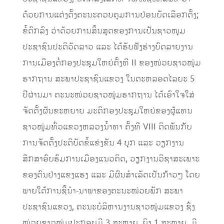
ດ້ວຍການແຕ່ງຕັ້ງຄະນະຄວບຄຸມການປ່ອນບັດເລືອກຕັ້ງ;
ຂໍ້ຕົກລົງ ວ່າດ້ວຍການສິ້ນສຸດຂອງການເປັນຊາວໜຸມ
ປະຊາຊົນປະຕິວັດລາວ ແລະ ໄດ້ຮັບຟັງຮ່າງບົດລາຍງານ
ການເມືອງຕໍ່ກອງປະຊຸມໃຫຍ່ຄັ້ງທີ II ຂອງໜ່ວຍຊາວໜຸ່ມ
ຮາກຖານ ສະພາປະຊາຊົນແຂວງ ໃນຕະຫລອດໄລຍະ 5
ປີຜ່ານມາ ຄະນະໜ່ວຍຊາວໜຸ່ມຮາກຖານ ໄດ້ເອົາໃຈໃສ່
ຈັດຕັ້ງຜັນຂະຫຍາຍ ມະຕິກອງປະຊຸມໃຫຍ່ຂອງຜູ້ແທນ
ຊາວໜຸ່ມທົ່ວແຂວງຫລວງນ້ຳທາ ຄັ້ງທີ VIII ຕິດພັນກັບ
ການຈັດຕັ້ງປະຕິບັດຂໍ້ແຂ່ງຂັນ 4 ບຸກ ແລະ ວຽກງານ
ສຶກສາອົບຮົມການເມືອງແນວຄິດ, ວຽກງານວິຊາສະເພາະ
ຂອງຕົນຢ່າງແຂງແຮງ ແລະ ມີຜົນສຳເລັດເປັນກ້າວໆ ໂດຍ
ພາຍໃຕ້ການຊີ້ນຳ-ນາພາຂອງຄະນະໜ່ວຍພັກ ສະພາ
ປະຊາຊົນແຂວງ, ຄະນະບໍລິຫານງານຊາວໜຸ່ມແຂວງ ຊຶ່ງ
ໜ່ວຍຊາວໜຸ່ມປະກອບມີ 3 ສະຫາຍ, ຍິງ 1 ສະຫາຍ, ມີ