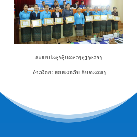
ສະພາປະຊາຊົນແຂວງຊຽງຂວາງ
ຂ່າວ
ໂດຍ: ສຸກ
ສະຫວັນ ອິນທະ
ແສງ