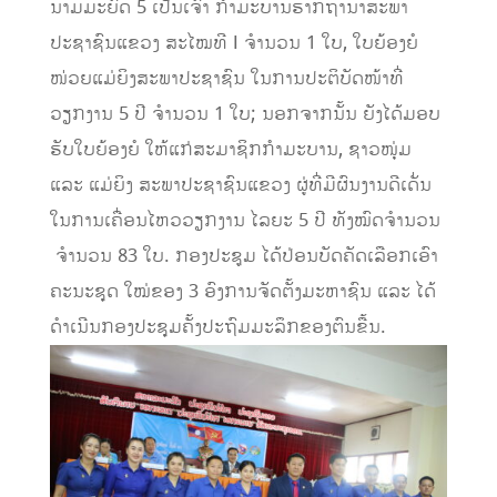
ນາມມະຍົດ 5 ເປັນເຈົ້າ ກໍາມະບານຮາກຖານາສະພາ
ປະຊາຊົນແຂວງ ສະໄໝທີ I ຈຳນວນ 1 ໃບ, ໃບຍ້ອງຍໍ
ໜ່ວຍແມ່ຍິງສະພາປະຊາຊົນ ໃນການປະຕິບັດໜ້າທີ່
ວຽກງານ 5 ປີ ຈຳນວນ 1 ໃບ; ນອກຈາກນັ້ນ ຍັງໄດ້ມອບ
ຮັບໃບຍ້ອງຍໍ ​ໃຫ້​ແກ່ສະມາຊິກ​ກໍາມະບານ, ຊາວໜຸ່ມ
ແລະ ແມ່ຍິງ ສະພາ​ປະຊາຊົນ​ແຂວງ ຜູ່​ທີ່​ມີ​ຜົນງານ​ດີ​ເດັ່ນ
ໃນການເຄື່ອນໄຫວວຽກງານ ໄລຍະ 5 ປີ ທັງໝົດຈຳນວນ
ຈໍານວນ 83 ໃບ. ​ກອງປະຊູມ ໄດ້ປ່ອນບັດຄັດເລືອກເອົາ
ຄະນະຊຸດ ໃໝ່ຂອງ 3 ອົງການຈັດຕັ້ງມະຫາຊົນ ແລະ ໄດ້
ດຳເນີນກອງປະຊຸມຄັ້ງປະຖົມມະລຶກຂອງຕົນຂື້ນ.