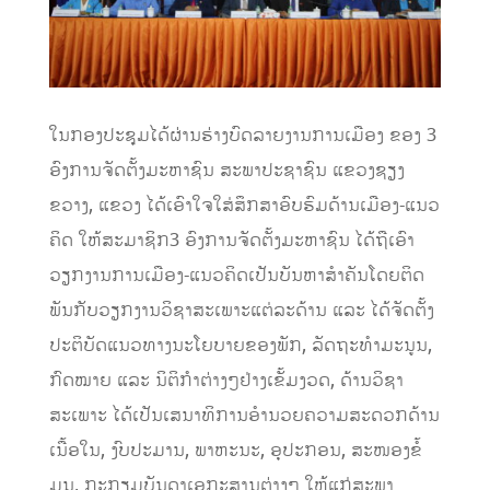
​ໃນ​ກອງ​ປະຊຸມ​ໄດ້​ຜ່ານ​ຮ່າງບົດລາຍງານການເມືອງ ຂອງ 3
ອົງການ​ຈັດ​ຕັ້ງ​ມະຫາຊົນ ສະພາ​ປະຊາຊົນ ​ແຂວງ​ຊຽງ​
ຂວາງ, ແຂວງ ໄດ້ເອົາໃຈໃສ່ສຶກສາອົບຮົມດ້ານ​ເມືອງ-​ແນວ​
ຄິດ ໃຫ້ສະມາຊິກ3 ອົງການຈັດຕັ້ງມະຫາຊົນ​ ໄດ້​ຖື​ເອົາ​
ວຽກງານ​ການ​ເມືອງ-​ແນວ​ຄິດ​ເປັນ​ບັນ​ຫາ​ສໍາຄັນ​ໂດຍ​ຕິດ​
ພັນ​ກັບ​ວຽກງານ​ວິຊາ​ສະ​ເພາະ​ແຕ່​ລະ​ດ້ານ ​ແລະ ​ໄດ້​ຈັດຕັ້ງ
ປະຕິບັດ​ແນວທາງ​ນະ​ໂຍບາຍ​ຂອງ​ພັກ, ລັດ​ຖະທໍາ​ມະນູນ,
ກົດໝາຍ ​ແລະ ນິຕິ​ກໍາ​ຕ່າງໆຢ່າງ​ເຂັ້ມງວດ, ດ້ານວິຊາ
ສະເພາະ ​ໄດ້​ເປັນ​ເສນາ​ທິການ​ອໍານວຍ​ຄວາມ​ສະດວກ​ດ້ານ​
ເນື້ອ​ໃນ, ງົບປະມານ, ພາຫະນະ, ອຸປະກອນ, ສະໜອງຂໍ້​
ມູນ, ກະກຽມບັນດາ​ເອກະສານ​ຕ່າງໆ ​ໃຫ້​ແກ່ສະພາ​