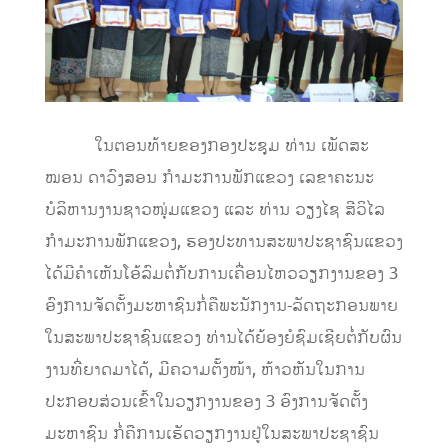
​ ​ໃນ​ຕອນ​ທ້າ​ຍຂອງ​ກອງ​ປະຊຸມ ທ່ານ ເພັດສະ
ໝອນ ດາວົງສອນ ກຳມະການພັກແຂວງ ເລຂາຄະນະ
ບໍລິຫານງານຊາວໜຸ່ມແຂວງ ແລະ ທ່ານ ວຽງໄຊ ສີວິໄລ
ກຳມະການພັກແຂວງ, ຮອງປະທານສະພາປະຊາຊົນແຂວງ
​ໄດ້​ມີ​ຄໍາ​ເຫັນ​ໂອ້​ລົມ​ຕໍ່​ກັບ​ການ​ເຄື່ອນ​ໄຫວ​ວຽກ​ງານ​ຂອງ 3
ອົງການ​ຈັດ​ຕັ້ງ​ມະຫາຊົນ​ກໍ່​ຄື​ພະນັກງານ-​ລັດຖະກອນ​ພາຍ​
ໃນ​ສະພາ​ປະຊາຊົນ​ແຂວງ ທ່ານ​ໄດ້​ຍ້ອງຍໍ​ຊົມ​ເຊີຍ​ຕໍ່​ກັບ​ຜົນ
ງານ​ທີ່​ຍາດ​ມາ​ໄດ້, ມີ​ຄວາມ​ຕັ້ງໜ້າ, ຫ້າວຫັນ​ໃນ​ການ​
ປະກອບສ່ວນ​ເຂົ້າ​ໃນ​ວຽກ​ງານ​ຂອງ 3 ອົງການ​ຈັດ​ຕັ້ງ​
ມະຫາຊົນ ກໍ່​ຄື​ການ​ເຮັດ​ວຽກ​ງານ​ຢູ່​ໃນ​ສະພາ​ປະຊາຊົນ​