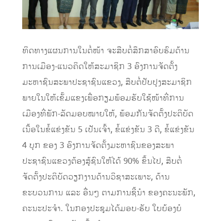
ທິດ​ທາງ​ແຜນການ​ໃນຕໍ່ໜ້າ ຈະ​ສືບຕໍ່ສຶກສາ​ອົບຮົມ​ດ້ານ​
ການ​ເມືອງ-​ແນວ​ຄິດໃຫ້​ສະມາຊິກ​ 3 ອົງການຈັດຕັ້ງ
ມະຫາຊົນສະພາປະຊາຊົນແຂວງ, ​ສືບຕໍ່ປັບປຸງສະມາຊິກ
ພາຍໃນໃຫ້​ເຂັ້ມ​ແຂງ​ເພື່ອ​ກຽມພ້ອມ​ຮັບ​ໃຊ້​ໜ້າ​ທີ່​ການ​
ເມືອງທີ່​ພັກ-ລັດມອບໝາຍໃຫ້, ພ້ອມກັນຈັດຕັ້ງປະຕິບັດ
ເນື້ອໃນຂໍ້ແຂ່ງຂັນ 5 ​ເປັນ​ເຈົ້າ, ຂໍ້​ແຂ່ງຂັນ 3 ດີ, ຂໍ້​ແຂ່ງຂັນ
4 ບຸກ ຂອງ 3 ອົງການ​ຈັດ​ຕັ້ງ​ມະຫາຊົນ​ຂອງ​ສະພາ​
ປະຊາຊົນ​ແຂວງ​ຕ້ອງ​ສູ້​ຊົນ​ໃຫ້​ໄດ້ 90% ຂຶ້ນ​ໄປ, ສືບຕໍ່
ຈັດຕັ້ງປະຕິບັດວຽກງານດ້ານວິຊາສະເພາະ, ດ້ານ
ຂະບວນການ ແລະ ອື່ນໆ ຕາມການຊີ້ນຳ ຂອງຄະນະພັກ,
ຄະນະປະຈຳ. ໃນກອງປະຊຸມໄດ້​ມອບ-ຮັບ ​ໃບ​ຍ້ອງຍໍ​