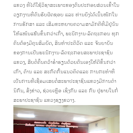
ແຂວງ ທີ່​ໄດ້​ໃຊ້​ວິຊາ​ສະ​ເພາະ​ຂອງ​ຕົນ​ປະກອບສ່ວນເຂົ້າໃນ
ວຽກງານທີ່​ຕົນ​ຮັບຜິດຊອບ ​ແລະ ທ່ານ​ຍັງ​ໄດ້​ເນັ້ນ​ໜັກ​​ໃນ​
ການ​ຮັກສາ ​ແລະ ​ເສີມ​ຂະ​ຫຍາ​ຍຄວາມ​ສາມັກຄີ​ທີ່​ມີ​ຢູ່​ນັນ​
ໃຫ້​ແໜ້ນ​ແຟ້ນຂຶ້ນ​ກວ່າ​ເກົ່າ, ພະນັກງານ-ລັດ​ຖະ​ກອນ ​ທຸກ​
ຄົນ​ຕ້ອງ​ມີ​ຄຸນສົມບັດ, ສິນ​ທໍາ​ປະຕິວັດ ​ແລະ ຈັນ​ຍາ​ບັນ​
ຂອງ​ການ​ເປັນ​ພະນັກງານ-ລັດຖະກອນ​ສະພາ​ປະຊາຊົນ​
ແຂວງ, ສືບ​ຕໍ່​ຄົ້ນ​ຄວ້າ​ຮໍ່າຮຽນ​ດ້ວຍ​ຕົນ​ເອງ​ໃຫ້​ດີ​ຂຶ້ນ​ກວ່າ​
ເກົາ, ຕ້ານ ​ແລະ ສະກັດ​ກັ້ນ​ແນວ​ຄິດແລ​ະ ການ​ກະທໍາ​ທີ່​
ເປັນ​ການ​ທີ່​ເຊື່ອມ​ເສຍ​ຕໍ່​ສະພາ​ປະຊາຊົນ​ແຂວງມີ​ການ​ຕໍາ​
ນິກັນ, ສົ່ງ​ຂ່າວ, ​ຊ່ວຍ​ເຫຼືອ ​ເຊິ່ງກັນ ​ແລະ ກັນ ​ຢູ່​ພາຍ​ໃນ​ກໍ່​
ສະພາ​ປະຊາຊົນ ​ແຂວງ​ຊຽງ​ຂວາງ.