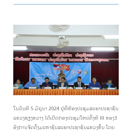
ໃນວັນທີ 5 ມິຖຸນາ 2024 ຢູ່​ທີ່​ຫ້ອງ​ປະຊຸມ​ສະພາ​ປະຊາຊົນ​
ແຂວງ​ຊຽງ​ຂວາງ ​ໄດ້​ເປີດ​ກອງ​ປະ​ຊຸມ​ໃຫຍ່ຄັ້ງທີ III ຂອງ​3
ອົງການຈັດຕັ້ງມະຫາຊົນສະພາ​ປະ​ຊາ​ຊົນແຂວງຂື້ນ ໂດຍ​