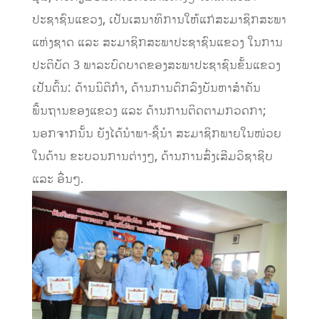
ປະຊາຊົນ​ແຂວງ, ​ເປັນ​ເສນາ​ທິການ​ໃຫ້​ແກ່​ສະມາຊິກ​ສະພາ​
ແຫ່ງ​ຊາດ ​ແລະ ສະມາຊິກ​ສະພາ​ປະຊາຊົນ​ແຂວງ ​ໃນ​ການ​
ປະຕິບັດ 3 ພາລະ​ບົດບາດຂອງ​ສະພາ​ປະຊາຊົນ​ຂັ້ນ​ແຂວງ​
ເປັນຕົ້ນ: ດ້ານ​ນິຕິ​ກໍາ, ດ້ານ​ການ​ຕົກລົງ​ບັນຫາ​ສໍາຄັນ​
ພື້ນຖານ​ຂອງ​ແຂວງ ​ແລະ ດ້ານ​ການ​ຕິດຕາມ​ກວດກາ;
ນອກຈາກນັ້ນ ຍັງ​ໄດ້​ນຳພາ-ຊີ້ນຳ ສະມາຊິກພາຍໃນໜ່ວຍ
ໃນດ້ານ ຂະບວນການຕ່າງໆ, ດ້ານການສົ່ງເສີມວິຊາຊີບ
ແລະ ອື່ນໆ.