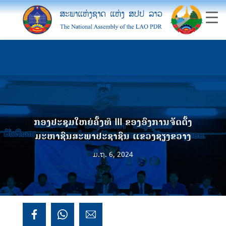
ກອງປະຊຸມໃຫຍ່ຄັ້ງທີ III ຂອງອົງການຈັດຕັ້ງ
ມະຫາຊົນສະພາປະຊາຊົນ ແຂວງຊຽງຂວາງ
ມ.ຖ. 6, 2024