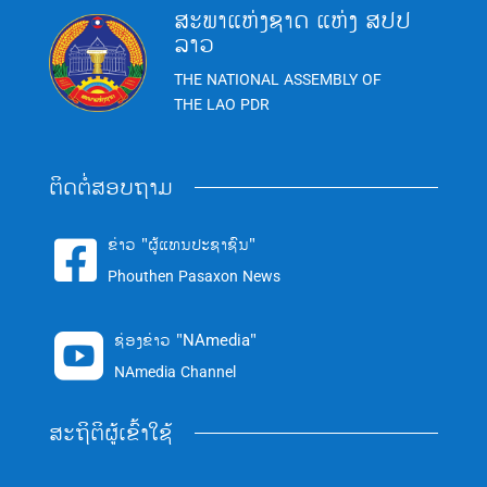
ສະພາແຫ່ງຊາດ ແຫ່ງ ສປປ
ລາວ
THE NATIONAL ASSEMBLY OF
THE LAO PDR
ຕິດຕໍ່ສອບຖາມ
ຂ່າວ "ຜູ້ແທນປະຊາຊົນ"

Phouthen Pasaxon News
ຊ່ອງຂ່າວ "NAmedia"

NAmedia Channel
ສະຖິຕິຜູ້ເຂົ້າໃຊ້