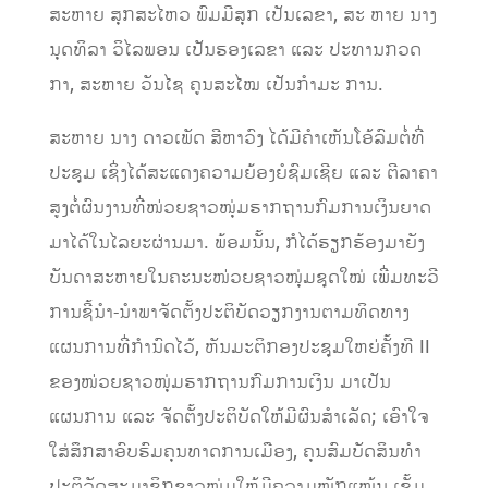
ສະຫາຍ ສຸກສະໄຫວ ພົມມີສຸກ ເປັນເລຂາ, ສະ ຫາຍ ນາງ
ນຸດທິລາ ວິໄລພອນ ເປັນຮອງເລຂາ ແລະ ປະທານກວດ
ກາ, ສະຫາຍ ວັນໄຊ ຄູນສະໄໝ ເປັນກຳມະ ການ.
ສະຫາຍ ນາງ ດາວເພັດ ສີຫາວົງ ໄດ້ມີຄຳເຫັນໂອ້ລົມຕໍ່ທີ່
ປະຊຸມ ເຊິ່ງໄດ້ສະແດງຄວາມຍ້ອງຍໍຊົມເຊີຍ ແລະ ຕີລາຄາ
ສູງຕໍ່ຜົນງານທີ່ໜ່ວຍຊາວໜຸ່ມຮາກຖານກົມການເງິນຍາດ
ມາໄດ້ໃນໄລຍະຜ່ານມາ. ພ້ອມນັ້ນ, ກໍໄດ້ຮຽກຮ້ອງ​ມາ​ຍັງ​
ບັນດາ​ສະຫາຍ​ໃນ​ຄະນະ​ໜ່ວຍ​ຊາວໜຸ່ມ​ຊຸດ​ໃໝ່ ເພີ່ມທະວີ
ການຊີ້ນຳ-ນຳພາຈັດຕັ້ງປະຕິບັດວຽກງານຕາມທິດທາງ
ແຜນການທີ່ກຳນົດໄວ້, ຫັນມະຕິກອງປະຊຸມໃຫຍ່ຄັ້ງທີ II
ຂອງໜ່ວຍຊາວໜຸ່ມຮາກຖານກົມການເງິນ ມາເປັນ
ແຜນການ ແລະ ຈັດຕັ້ງປະຕິບັດໃຫ້ມີຜົນສຳເລັດ; ເອົາໃຈ
ໃສ່ສຶກສາອົບຮົມຄຸນທາດການເມືອງ, ຄຸນສົມບັດສິນທຳ
ປະຕິວັດສະມາຊິກຊາວໜຸ່ມໃຫ້ມີຄວາມໜັກແໜ້ນ ເຂັ້ມ