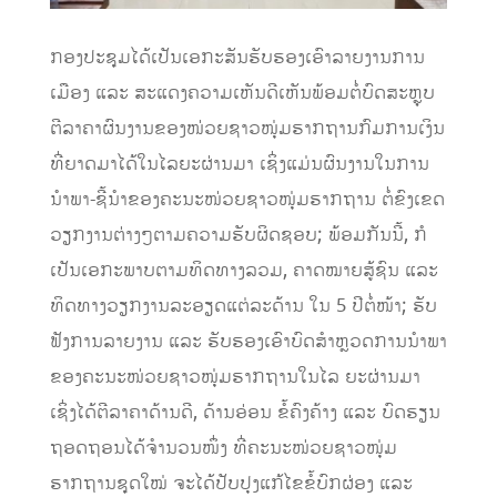
ກອງປະຊຸມໄດ້ເປັນເອກະສັນຮັບຮອງເອົາລາຍງານການ
ເມືອງ ແລະ ສະແດງຄວາມເຫັນດີເຫັນພ້ອມຕໍ່ບົດສະຫຼຸບ
ຕີລາຄາຜົນງານຂອງໜ່ວຍຊາວໜຸ່ມຮາກຖານກົມການເງິນ
ທີ່ຍາດມາໄດ້ໃນໄລຍະຜ່ານມາ ເຊິ່ງແມ່ນຜົນງານໃນການ
ນໍາພາ-ຊີ້ນໍາຂອງຄະນະໜ່ວຍຊາວໜຸ່ມຮາກຖານ ຕໍ່ຂົງເຂດ
ວຽກງານຕ່າງໆຕາມຄວາມຮັບຜິດຊອບ; ພ້ອມກັນນີ້, ກໍ
ເປັນເອກະພາບຕາມທິດທາງລວມ, ຄາດໝາຍສູ້ຊົນ ແລະ
ທິດທາງວຽກງານລະອຽດແຕ່ລະດ້ານ ໃນ 5 ປີຕໍ່ໜ້າ; ຮັບ
ຟັງການລາຍງານ ແລະ ຮັບຮອງເອົາບົດສໍາຫຼວດການນໍາພາ
ຂອງຄະນະໜ່ວຍຊາວໜຸ່ມຮາກຖານໃນໄລ ຍະຜ່ານມາ
ເຊິ່ງໄດ້ຕີລາຄາດ້ານດີ, ດ້ານອ່ອນ ຂໍ້ຄົງຄ້າງ ແລະ ບົດຮຽນ
ຖອດຖອນໄດ້ຈໍານວນໜຶ່ງ ທີ່ຄະນະໜ່ວຍຊາວໜຸ່ມ
ຮາກຖານຊຸດໃໝ່ ຈະໄດ້ປັບປຸງແກ້ໄຂຂໍ້ບົກຜ່ອງ ແລະ