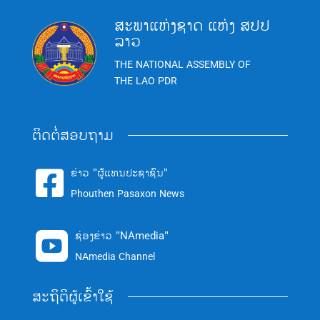
ສະພາແຫ່ງຊາດ ແຫ່ງ ສປປ
ລາວ
THE NATIONAL ASSEMBLY OF
THE LAO PDR
ຕິດຕໍ່ສອບຖາມ
ຂ່າວ "ຜູ້ແທນປະຊາຊົນ"

Phouthen Pasaxon News
ຊ່ອງຂ່າວ "NAmedia"

NAmedia Channel
ສະຖິຕິຜູ້ເຂົ້າໃຊ້