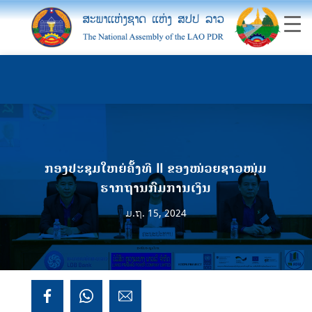
ກອງປະຊຸມໃຫຍ່ຄັ້ງທີ II ຂອງໜ່ວຍຊາວໜຸ່ມ
ຮາກຖານກົມການເງິນ
ມ.ຖ. 15, 2024