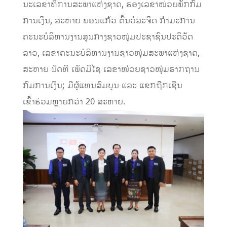
ນະເລຂາທິການສະພາແຫ່ງຊາດ, ຮອງເລຂາໜ່ວຍພັກກົມ
ການເງິນ, ສະຫາຍ ພອນແກ້ວ ຕົ້ນວໍລະຈິດ ກຳມະການ
ຄະນະບໍລິຫານງານສູນກາງຊາວໜຸ່ມປະຊາຊົນປະຕິວັດ
ລາວ, ເລຂາຄະນະບໍລິຫານງານຊາວໜຸ່ມສະພາແຫ່ງຊາດ,
ສະຫາຍ ນັດທີ ເພັດມີໄຊ ເລຂາໜ່ວຍຊາວໜຸ່ມຮາກຖານ
ກົມການເງິນ; ມີຜູ້ແທນສົມບູນ ແລະ ແຂກຖືກເຊີນ
ເຂົ້າຮ່ວມຫຼາຍກວ່າ 20 ສະຫາຍ.