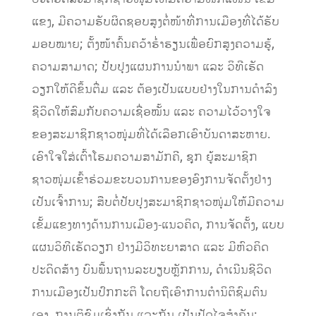
ແຂງ, ມີຄວາມຮັບຜິດຊອບສູງຕໍ່ໜ້າທີ່​ການ​ເມືອງທີ່ໄດ້ຮັບ
ມອບໝາຍ; ຕັ້ງໜ້າ​ຄົ້ນ​ຄວ້າ​ຮໍ່າຮຽນເພື່​ອຍົກ​ສູງ​ຄວາມ​ຮູ້,
ຄວາມ​ສາມາດ​; ປັບປຸງ​ແຜນການ​ນໍາພາ ​ແລະ ວິທີ​ເຮັດ​
ວຽກ​ໃຫ້​ດີຂຶ້ນ​ຕື່ມ ​ແລະ ຕ້ອ​ງ​ເປັນ​ແບບຢ່າງ​ໃນ​ການ​ດໍາລົງ​
ຊີວິດໃຫ້​ສົມ​ກັບ​ຄວາມ​ເຊື່ອ​ໝັ້ນ ​ແລະ ຄວາມ​ໄວ້​ວາງ​ໃຈ​
ຂອງ​ສະມາຊິກຊາວໜຸ່ມທີ່​ໄດ້​ເລືອກ​ເອົາ​ບັນດາ​ສະຫາຍ. ​
ເອົາ​ໃຈ​ໃສ່​ເຕົ້າ​ໂຮມ​ຄວາມ​ສາມັກຄີ, ຊຸກ ຍູ້​ສະມາຊິກ​
ຊາວໜຸ່ມ​ເຂົ້າ​ຮ່ວມ​ຂະ​ບວນການ​ຂອງ​ອົງການ​ຈັດ​ຕັ້ງ​ຢ່າງ​
ເປັນ​ເຈົ້າ​ການ; ສືບ​ຕໍ່​ປັບປຸງ​ສະມາຊິກ​ຊາວໜຸ່ມ​ໃຫ້​ມີຄວາມ​
ເຂັ້ມ​ແຂງ​ທາງ​ດ້ານ​ການ​ເມືອງ-​ແນວຄິດ, ການຈັດຕັ້ງ, ​​ແບບ​
ແຜນ​ວິທີ​ເຮັດ​ວຽກ ຢ່າງ​ມີ​ວິທະຍາສາດ ​ແລະ ມີ​ຫົວຄິດ​
ປະດິດ​ສ້າງ ບົນ​ພື້ນຖານ​ລະບຽບຫຼັກການ, ດໍາ​ເນີນ​ຊີວິດ​
ການ​ເມືອງ​ເປັນປົກກະຕິ ​ໂດຍ​ຖື​ເອົາ​ການ​ຕໍານິຕິ​ຊົມຕົນ​
ເອງ, ການ​ຕິ​ຊົມ​ເຊິ່ງກັນ ​ແລະກັນ ​ເປັນ​ປັດ​ໄຈ​ສໍາຄັນ;