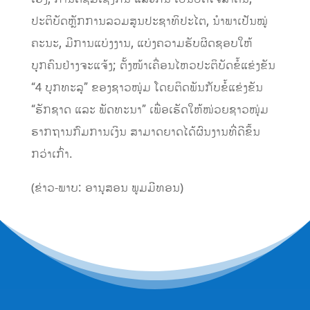
ປະຕິບັດຫຼັກການ​ລວມສູນ​ປະຊາທິປະ​ໄຕ, ນໍາພາ​ເປັນ​ໝູ່​
ຄະນະ, ມີ​ການ​ແບ່ງ​ງານ, ​ແບ່ງ​ຄວາມ​ຮັບຜິດຊອບ​ໃຫ້
ບຸກຄົນ​ຢ່າງ​ຈະ​ແຈ້ງ; ​ຕັ້ງໜ້າ​ເຄື່ອນ​ໄຫວ​ປະຕິບັດຂໍ້​ແຂ່ງຂັນ
“4 ບຸກທະລຸ” ຂອງຊາວໜຸ່ມ​ ໂດຍ​ຕິດ​ພັນ​ກັບຂໍ້​ແຂ່ງຂັນ
“ຮັກ​ຊາດ ​ແລະ ພັດທະນາ” ​ເພື່ອ​ເຮັດ​ໃຫ້​ໜ່ວຍ​ຊາວໜຸ່ມ​
ຮາກ​ຖານກົມການເງິນ ສາມາດ​ຍາດ​ໄດ້ຜົນ​ງານ​ທີ່​ດີຂຶ້ນ​
ກວ່າ​ເກົ່າ.
(ຂ່າວ-ພາບ: ອານຸສອນ ພູມມີທອນ)