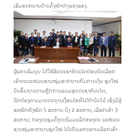
ເສີມຂະຫຍາຍດ້ານຕັ້ງໜ້າຢ່າງແຂງແຮງ.
ຜູ້ແທນສົມບູນ ໄດ້ໃຊ້ສິດປະຊາທິປະໄຕປ່ອນບັດເລືອກ
ເອົາຄະນະໜ່ວຍຊາວໜຸ່ມຮາກຖານກົມການເງິນ ຊຸດໃໝ່
ບົນພື້ນຖານຕາມຫຼັກການລວມສູນປະຊາທິປະໄຕ,
ຖືກຕ້ອງຕາມມາດຕະຖານເງື່ອນໄຂທີ່ໄດ້ກໍານົດໄວ້ ເຊິ່ງມີຜູ້
ສະໝັກທັງໝົດ 5 ສະຫາຍ ຍິງ 2 ສະຫາຍ, ເລືອກເອົາ 3
ສະຫາຍ; ກອງປະຊຸມຄັ້ງປະຖົມມະລືກຂອງຄະ ນະໜ່ວຍ
ຊາວໜຸ່ມຮາກຖານຊຸດໃໝ່ ໄດ້ເປັນເອກະພາບເລືອກເອົາ