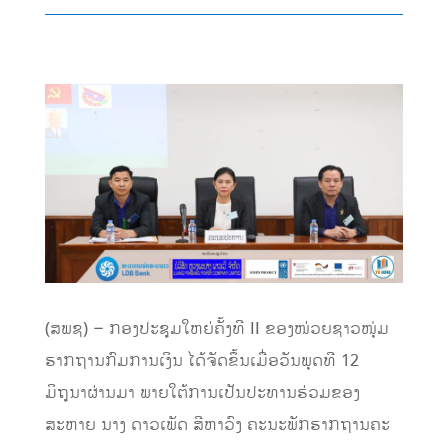
(ສພຊ) – ກອງປະຊຸມໃຫຍ່ຄັ້ງທີ II ຂອງໜ່ວຍຊາວໜຸ່ມ
ຮາກຖານກົມການເງິນ ໄດ້ຈັດຂຶ້ນເມື່ອວັນພຸດທີ 12
ມິຖຸນາຜ່ານມາ ພາຍໃຕ້ການເປັນປະທານຮ່ວມຂອງ
ສະຫາຍ ນາງ ດາວເພັດ ສີຫາວົງ ຄະນະພັກຮາກຖານຄະ