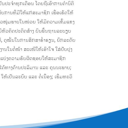
ປັນປະຈໍາທຸກເດືອນ ໂດຍຖືເອົາການຕໍານິຕິ
ການທີ່ມີໃຫ້ແກ່ສະມາຊິກ ເພື່ອເຮັດໃຫ້
າວໜຸ່ມພາຍໃນໜ່ວຍ ໃຫ້ມີຄວາມເຂັ້ມແຂງ
ີຫົວຄິດປະດິດສ້າງ ບົນພື້ນຖານລະບຽບ
, ດຸໝັ່ນໃນການສຶກສາຮໍ່າຮຽນ, ຍົກລະດັບ
ນໃນຕໍ່ໜ້າ ສະເໜີໃຫ້ເອົາໃຈ ໃສ່ປັບປຸງ
ານແບ່ງຄວາມຮັບຜິດຊອບໃຫ້ສະມາຊິກ
ຫ້ໄດ້ທາງດ້ານປະລິມານ ແລະ ຄຸນນະພາບ;
ັນລະບົບ ແລະ ຕໍ່ເນື່ອງ; ເພີ່ມທະວີ