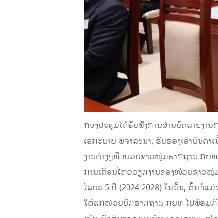
ກອງປະຊຸມໄດ້ຮັບຟັງການຜ່ານບົດລາຍງານກ
ເອກະພາບ ພິຈາລະນາ, ຮັບຮອງເອົາບັນດາເນື
ງານຕ່າງໆທີ່ ໜ່ວຍຊາວໜຸ່ມຮາກຖານ ກຍທ ຍາ
ການເຄື່ອນໄຫວວຽກງານຂອງໜ່ວຍຊາວໜຸ່ມ
ໄລຍະ 5 ປີ (2024-2028) ໃນນັ້ນ, ຕົ້ນຕ
ໃຫ້ແກ່ໜ່ວຍພັກຮາກຖານ ກຍທ ໄປພ້ອມກັບການ