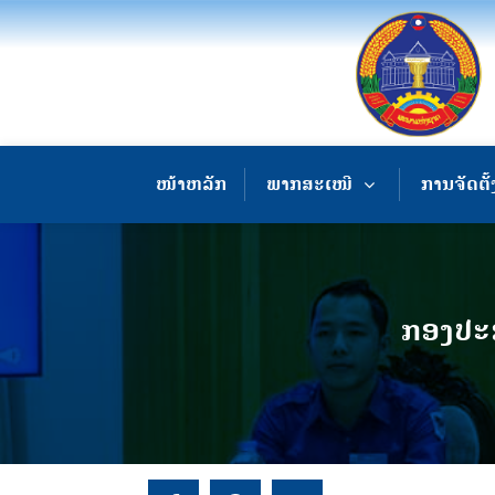
ໜ້າຫລັກ
ພາກສະເໜີ
ການຈັດຕັ້
ກອງປະຊ