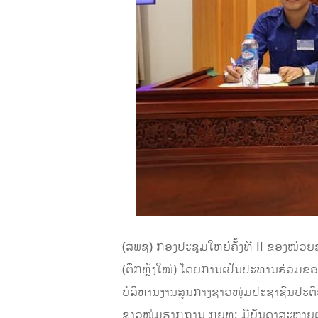
(ສພຊ) ກອງປະຊຸມໃຫຍ່ຄັ້ງທີ II ຂອງໜ່ວຍ
(ຕຶກຫຼັງໃໝ່) ໂດຍການເປັນປະທານຮ່ວມຂ
ບໍລິຫານງານສູນກາງຊາວໜຸ່ມປະຊາຊົນປະຕ
ຊາວໜຸ່ມຮາກຖານ ກຍທ; ມີບັນດາສະຫາຍ