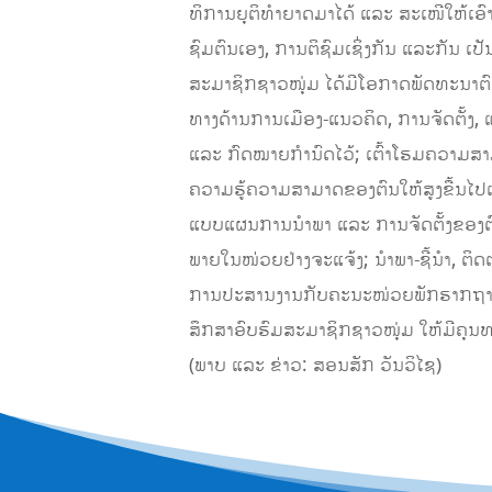
ທິການຍຸຕິທໍາຍາດມາໄດ້ ແລະ ສະເໜີໃຫ້ເອົາໃ
ຊົມຕົນເອງ, ການຕິຊົມເຊິ່ງກັນ ແລະກັນ ເ
ສະມາຊິກຊາວໜຸ່ມ ໄດ້ມີໂອກາດພັດທະນາຕົ
ທາງດ້ານການເມືອງ-ແນວຄິດ, ການຈັດຕັ້ງ
ແລະ ກົດໝາຍກຳນົດໄວ້; ເຕົ້າໂຮມຄວາມສາມ
ຄວາມຮູ້ຄວາມສາມາດຂອງຕົນໃຫ້ສູງຂື້ນໄປເລ
ແບບແຜນການນຳພາ ແລະ ການຈັດຕັ້ງຂອງຕົ
ພາຍໃນໜ່ວຍຢ່າງຈະແຈ້ງ; ນຳພາ-ຊີ້ນຳ, ຕິ
ການປະສານງານກັບຄະນະໜ່ວຍພັກຮາກຖານກຳມ
ສຶກສາອົບຮົມສະມາຊິກຊາວໜຸ່ມ ໃຫ້ມີຄຸນ
(ພາບ ແລະ ຂ່າວ: ສອນສັກ ວັນວິໄຊ)