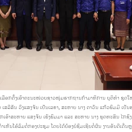
ືອກຕັ້ງເອົາຄະນະໜ່ວຍຊາວໜຸ່ມຮາກຖານກໍາມາທິການ ຍຸຕິທໍາ ຊຸດໃໝ
ຍ ເສລີສັນ ວົງແສງຈັນ ເປັນເລຂາ, ສະຫາຍ ນາງ ຕາວັນ ແກ້ວພົມມີ ເ
ລືອກເອົາສະຫາຍ ແສງຈັນ ເພັງພົມມາ ແລະ ສະຫາຍ ນາງ ພຸດທະສິນ ໄກຊ
ຄຳເຫັນໂອ້ລົມຕໍ່ກອງປະຊຸມ ໂດຍໄດ້ຍ້ອງຍໍຊົມເຊີຍຕໍ່ຜົນ ງານອັນດີເດັ