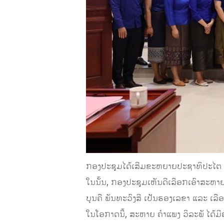
ກອງປະຊຸມໄດ້ເສີມຂະຫຍາຍປະຊາທິປະໄຕ ເລ
ໃນນັ້ນ, ກອງປະຊຸມເຫັນດີເລືອກເອົາສະຫາ
ບຸນຄື ພັນທະວົງສີ ເປັນຮອງເລຂາ ແລະ ເ
ໃນໂອກາດນີ້, ສະຫາຍ ຄໍາແພງ ວິລະພັ ໄດ້ມີ