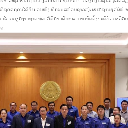
ຊາວໜຸ່ມຮາກຖານ ກ່ຽວກັບການຊີ້ນຳ-ນຳພາຕໍ່ວຽກງານຊາວໜຸ່ມຕະຫຼອດ
ດຮຽນທີ່ຖອດຖອນໄດ້ຈຳນວນໜຶ່ງ ທີ່ຄະນະໜ່ວຍຊາວໜຸ່ມຮາກຖານຊຸດໃໝ່ 
ຄື່ອນໄຫວວຽກງານຊາວໜຸ່ມ ກໍຄືການຜັນຂະຫຍາຍຈັດຕັ້ງປະຕິບັດມະຕິກອ
ວ້.