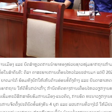
ານເມືອງ ແລະ ບົດສຳຫຼວດການນຳພາຂອງໜ່ວຍຊາວໜຸ່ມຮາກຖານກຳມາທິກ
້ອໃນສຳຄັນຄື: ຕີລາ ຄາສະພາບການເຄື່ອນໄຫວໄລຍະຜ່ານມາ ແຕ່ປີ 2020-
ດມາໄດ້ ພ້ອມທັງຍົກໃຫ້ເຫັນດ້ານອ່ອນຂໍ້ຄົງຄ້າງ ແລະ ບັນດາສາເຫດທີ່
ຮາກຖານ ໃຫ້ດີຂຶ້ນກວ່າເກົ່າ; ກຳນົດທິດທາງການເຄື່ອນໄຫວວຽກ
ໍແມ່ນເພີ່ມທະວີສຶກສາອົບຮົມການເມືອງ-ແນວຄິດ, ການພັດ ທະນາວຽກງາ
ຈັດຕັ້ງປະຕິບັດຂໍ້ແຂ່ງຂັນ 4 ບຸກ ແລະ ແຜນການທີ່ວາງໄວ້ ໃຫ້ມີປະ