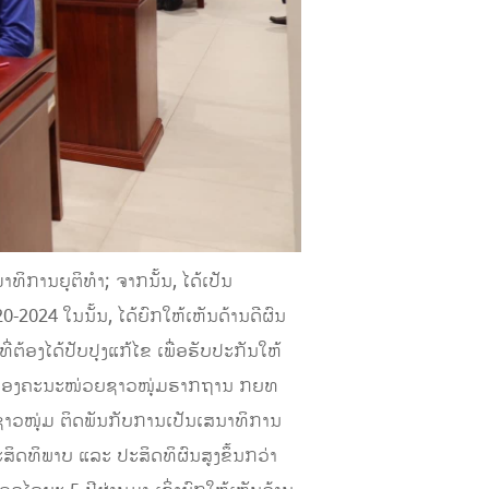
ານຍຸຕິທໍາ; ຈາກນັ້ນ, ໄດ້ເປັນ
2024 ໃນນັ້ນ, ໄດ້ຍົກໃຫ້ເຫັນດ້ານດີຜົນ
ຕ້ອງໄດ້ປັບປຸງແກ້ໄຂ ເພື່ອຮັບປະກັນໃຫ້
ງານຂອງຄະນະໜ່ວຍຊາວໜຸ່ມຮາກຖານ ກຍທ
ນຊາວໜຸ່ມ ຕິດພັນກັບການເປັນເສນາທິການ
ສິດທິພາບ ແລະ ປະສິດທິຜົນສູງຂຶ້ນກວ່າ