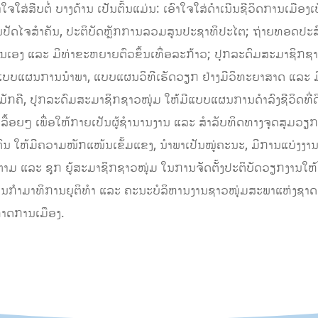
ຈໃສ່ສືບຕໍ່ ບາງດ້ານ ເປັນຕົ້ນແມ່ນ: ເອົາໃຈໃສ່ດຳເນີນຊີວິດການເມືອງເ
ປັນປັດໄຈສຳຄັນ, ປະຕິບັດຫຼັກການລວມສູນປະຊາທິປະໄຕ; ຖ່າຍທອດປະສົບ
ນເອງ ແລະ ມີທ່າຂະຫຍາຍຕົວຂຶ້ນເທື່ອລະກ້າວ; ປຸກລະດົມສະມາຊິກຊ
, ແບບແຜນການນຳພາ, ແບບແຜນວິທີເຮັດວຽກ ຢ່າງມີວິທະຍາສາດ ແລະ ມ
ັກຄີ, ປຸກລະດົມສະມາຊິກຊາວໜຸ່ມ ໃຫ້ມີແບບແຜນການດຳລົງຊີວິດທີ່ດີ
ື້ອຍໆ ເພື່ອໃຫ້ກາຍເປັນຜູ້ຊຳນານງານ ແລະ ສຳລັບທິດທາງຈຸດສຸມວຽກງາ
ນ ໃຫ້ມີຄວາມໜັກແໜ້ນເຂັ້ມແຂງ, ນຳພາເປັນໝູ່ຄະນະ, ມີການແບ່ງງ
ດຕາມ ແລະ ຊຸກ ຍູ້ສະມາຊິກຊາວໜຸ່ມ ໃນການຈັດຕັ້ງປະຕິບັດວຽກງານໃ
າທິການຍຸຕິທໍາ ແລະ ຄະນະບໍລິຫານງານຊາວໜຸ່ມສະພາແຫ່ງຊາດ ໃຫ້ເປ
ທາດການເມືອງ.