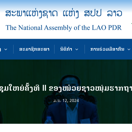
ງ
ສະມາຊິກສະພາ
ນິຕິກຳ
ການຮ່ວມມືສາກົນ
ຸມໃຫຍ່ຄັ້ງທີ II ຂອງໜ່ວຍຊາວໜຸ່ມຮາກ
ມ.ນ. 12, 2024