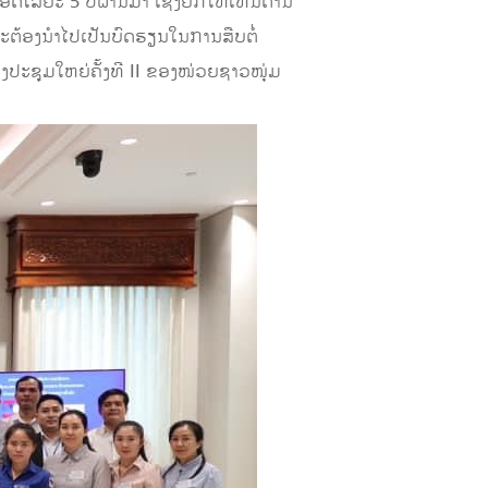
ໄລຍະ 5 ປີຜ່ານມາ ເຊິ່ງຍົກໃຫ້ເຫັນດ້ານ
ຈະຕ້ອງນຳໄປເປັນບົດຮຽນໃນການສືບຕໍ່
ງປະຊຸມໃຫຍ່ຄັ້ງທີ II ຂອງໜ່ວຍຊາວໜຸ່ມ