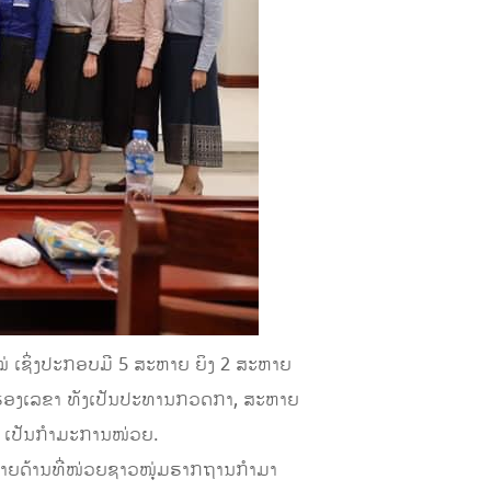
່ ເຊິ່ງປະກອບມີ 5 ສະຫາຍ ຍິງ 2 ສະຫາຍ
ປັນຮອງເລຂາ ທັງເປັນປະທານກວດກາ, ສະຫາຍ
ົງ ເປັນກຳມະການໜ່ວຍ.
່ນຫຼາຍດ້ານທີ່ໜ່ວຍຊາວໜຸ່ມຮາກຖານກໍາມາ