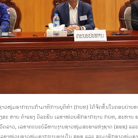
ຊາວໜຸ່ມຮາກຖານກຳມາທິການຍຸຕິທໍາ (ກຍທ) ໄດ້ຈັດຂຶ້ນໃນຕອນບ່າຍຂອ
ອງສະ ຫາຍ ຄໍາແພງ ວິລະພັນ ເລຂາໜ່ວຍພັກຮາກຖານ ກຍທ, ສະຫາຍ 
ິວັດລາວ, ເລຂາຄະນະບໍລິຫານງານຊາວໜຸ່ມສະພາແຫ່ງຊາດ (ສພຊ) ແລະ
ເລຂາໜ່ວຍຊາວໜຸ່ມຮາກຖານພາຍໃນ ສພຊ ແລະ ສະມາຊິກຊາວໜຸ່ມຮາກ