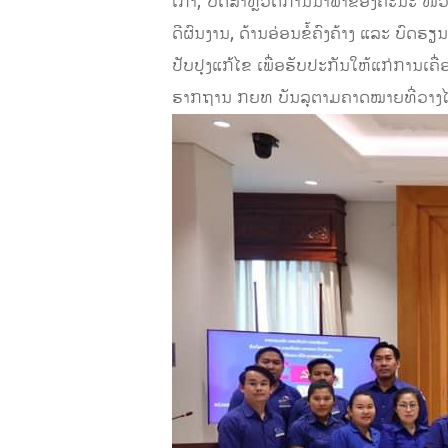
ເກົ່າ; ບົດສຳຫຼວດການນຳພາຂອງຄະນະ ໜ່ວຍ
ດີຜົນງານ, ດ້ານອ່ອນຂໍ້ຄົງຄ້າງ ແລະ ບົ
ປັບປຸງແກ້ໄຂ ເພື່ອຮັບປະກັນໃຫ້ແກ່ການເ
ຮາກຖານ ກຍທ ບັນລຸຕາມຄາດໝາຍທີ່ວາງໄ