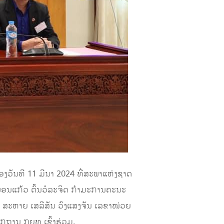
ງວັນທີ 11 ມີນາ 2024 ທີ່ສະພາແຫ່ງຊາດ
ພອນແກ້ວ ຕົ້ນວໍລະຈິດ ກຳມະການຄະນະ
 ສະຫາຍ ເສລີສັນ ວົງແສງຈັນ ເລຂາໜ່ວຍ
ຖານ ກຍທ ເຂົ້າຮ່ວມ.