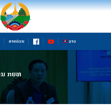
ສາຍດ່ວນ
ລາວ
ຖານ ກຍທ