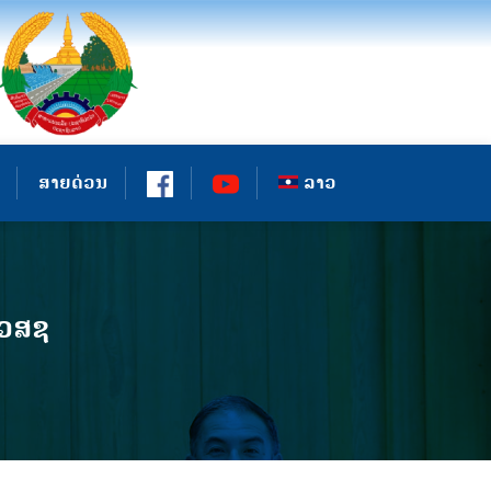
ສາຍດ່ວນ
ລາວ
ກວສຊ