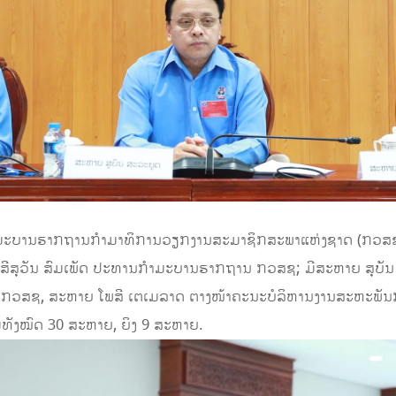
ໍາມະບານຮາກຖານກໍາມາທິການວຽກງານສະມາຊິກສະພາແຫ່ງຊາດ (ກວສຊ) ໄ
ີສຸວັນ ສົມເພັດ ປະທານກໍາມະບານຮາກຖານ ກວສຊ; ມີສະຫາຍ ສຸບັນ
 ກວສຊ, ສະຫາຍ ໂພສີ ເຕເມລາດ ຕາງໜ້າຄະນະບໍລິຫານງານສະຫະພັນ
ທັງໝົດ 30 ສະຫາຍ, ຍິງ 9 ສະຫາຍ.