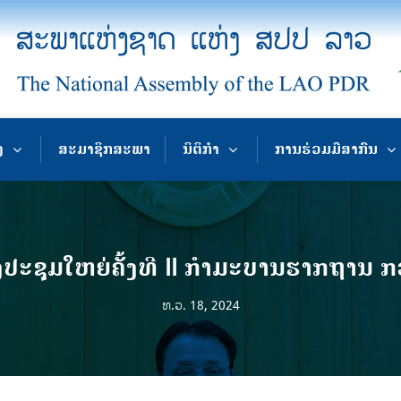
ງ
ສະມາຊິກສະພາ
ນິຕິກຳ
ການຮ່ວມມືສາກົນ
ປະຊຸມໃຫຍ່ຄັ້ງທີ II ກໍາມະບານຮາກຖານ 
ທ.ວ. 18, 2024