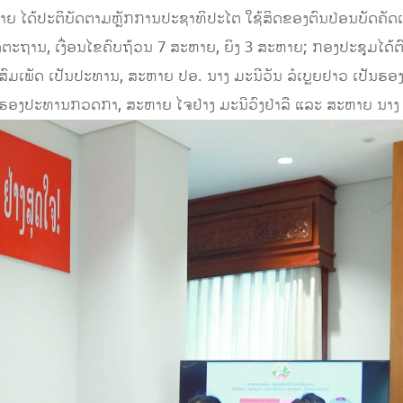
ຫາຍ ໄດ້ປະຕິບັດຕາມຫຼັກການປະຊາທິປະໄຕ ໃຊ້ສິດຂອງຕົນປ່ອນບັດຄັ
ີມາດຕະຖານ, ເງື່ອນໄຂຄົບຖ້ວນ 7 ສະຫາຍ, ຍິງ 3 ສະຫາຍ; ກອງປະຊຸມໄດ້
ນ ສົມເພັດ ເປັນປະທານ, ສະຫາຍ ປອ. ນາງ ມະນີວັນ ລໍເບຼຍຢາວ ເປັ
ນຮອງປະທານກວດກາ, ສະຫາຍ ໄຈຢ່າງ ມະນີວົງຢ່າລື ແລະ ສະຫາຍ ນາງ 