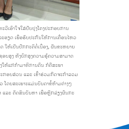
່ມທະວີເອົາໃຈໃສ່ປັບປຸງໂຄງປະກອບການ
ລະອຽດ ເພື່ອຮັບປະກັນໃຫ້ການເຄື່ອນໄຫວ
ໃຫ້ເປັນປົກກະຕິຕໍ່ເນື່ອງ, ຜັນຂະຫຍາຍ
ິດຊອບສູງ ທັງຍົກສູງຄວາມຮູ້ຄວາມສາມາດ
ງໃຫ້ແກ່ກໍາມາທິການຕົນ ກໍຄືສະພາ
ນປະກອບສ່ວນ ແລະ ເຂົ້າຮ່ວມກິດຈະກໍາລວມ
ວ ໂດຍສະເພາະແມ່ນບັນດາຂໍ້ຫ້າມຕ່າງໆ
ນາ ແລະ ຕັດສິນບັນຫາ ເພື່ອຫຼີກລ່ຽງຜົນກະ