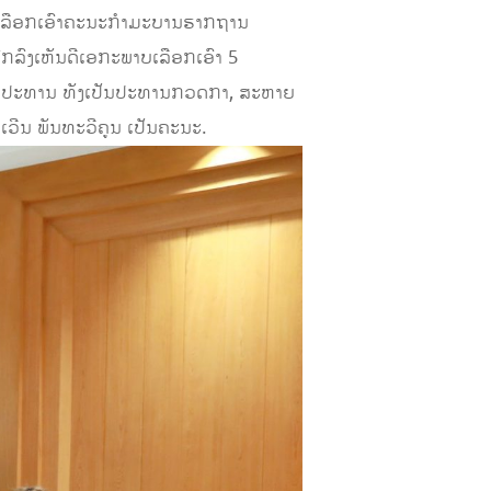
ດເລືອກເອົາຄະນະກໍາມະບານຮາກຖານ
ຕົກລົງເຫັນດີເອກະພາບເລືອກເອົາ 5
ນຮອງປະທານ ທັງເປັນປະທານກວດກາ, ສະຫາຍ
ເວີນ ພັນທະວີຄູນ ເປັນຄະນະ.