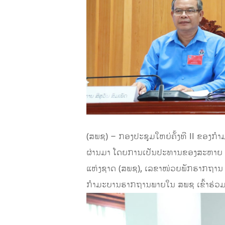
(ສພຊ) – ກອງປະຊຸມໃຫຍ່ຄັ້ງທີ II ຂອງກ
ຜ່ານມາ ໂດຍການເປັນປະທານຂອງສະຫາຍ ສ
ແຫ່ງຊາດ (ສພຊ), ເລຂາໜ່ວຍພັກຮາກຖານ
ກໍາມະບານຮາກຖານພາຍໃນ ສພຊ ເຂົ້າຮ່ວມ