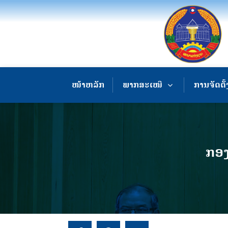
ໜ້າຫລັກ
ພາກສະເໜີ
ການຈັດຕັ້
ກອງ