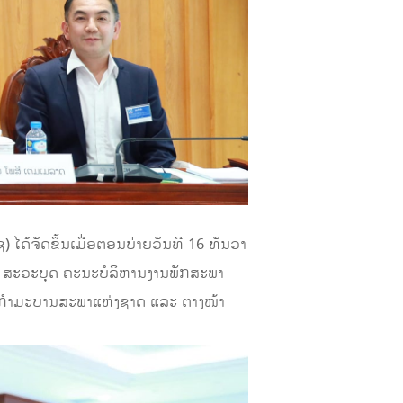
ດ້ຈັດຂຶ້ນເມື່ອຕອນບ່າຍວັນທີ 16 ທັນວາ
 ສະວະບຸດ ຄະນະບໍລິຫານງານພັກສະພາ
ກໍາມະບານສະພາແຫ່ງຊາດ ແລະ ຕາງໜ້າ