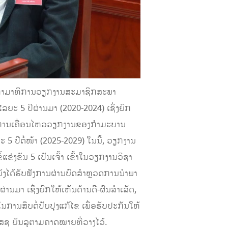
ນກໍາມາທິການວຽກງານສະມາຊິກສະພາ
ະ 5 ປີຜ່ານມາ (2020-2024) ເຊິ່ງຍົກ
ກັນໃຫ້ການເຄື່ອນໄຫວວຽກງານຂອງກໍາມະບານ
 ປີຕໍ່ໜ້າ (2025-2029) ໃນນີ້, ວຽກງານ
ຂ່ງຂັນ 5 ເປັນເຈົ້າ ເຂົ້າໃນວຽກງານວິຊາ
ັງໄດ້ຮັບຟັງການຜ່ານບົດສໍາຫຼວດການນໍາພາ
າ ເຊິ່ງຍົກໃຫ້ເຫັນດ້ານດີ-ຜົນສໍາເລັດ,
ານສືບຕໍ່ປັບປຸງແກ້ໄຂ ເພື່ອຮັບປະກັນໃຫ້
ສຊ ບັນລຸຕາມຄາດໝາຍທີ່ວາງໄວ້.