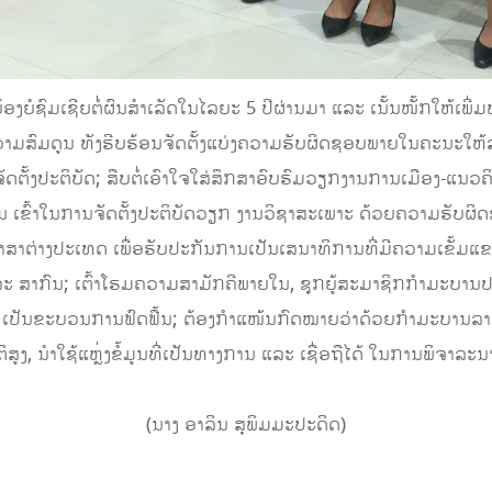
ຍໍຊົມເຊີຍຕໍ່ຜົນສໍາເລັດໃນໄລຍະ 5 ປີຜ່ານມາ ແລະ ເນັ້ນໜັ້ກໃຫ້ເພີ
ວາມສົມດູນ ທັງຮີບຮ້ອນຈັດຕັ້ງແບ່ງຄວາມຮັບຜິດຊອບພາຍໃນຄະນະໃຫ້
້ງປະຕິບັດ; ສືບຕໍ່ເອົາໃຈໃສ່ສຶກສາອົບຮົມວຽກງານການເມືອງ-ແນວຄິດ 
ະບານ ເຂົ້າໃນການຈັດຕັ້ງປະຕິບັດວຽກ ງານວິຊາສະເພາະ ດ້ວຍຄວາມຮັບຜ
າສາຕ່າງປະເທດ ເພື່ອຮັບປະກັນການເປັນເສນາທິການທີ່ມີຄວາມເຂັ້ມແຂ
ລະ ສາກົນ; ເຕົ້າໂຮມຄວາມສາມັກຄີພາຍໃນ, ຊຸກຍູ້ສະມາຊິກກໍາມະບາ
ລະ ເປັນຂະບວນການຟົດຟື້ນ; ຕ້ອງກໍາແໜ້ນກົດໝາຍວ່າດ້ວຍກໍາມະບານລາ
ິສູງ, ນໍາໃຊ້ແຫຼ່ງຂໍ້ມູນທີ່ເປັນທາງການ ແລະ ເຊື່ອຖືໄດ້ ໃນການພິຈາລະ
(ນາງ ອາລິນ ສຸພິມມະປະດິດ)