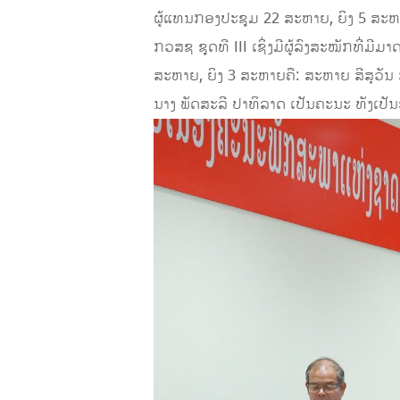
ຜູ້ແທນກອງປະຊຸມ 22 ສະຫາຍ, ຍິງ 5 ສະ
ກວສຊ ຊຸດທີ III ເຊິ່ງມີຜູ້ລົງສະໝັກທີ່ມ
ສະຫາຍ, ຍິງ 3 ສະຫາຍຄື: ສະຫາຍ ສີສຸວັ
ນາງ ພັດສະລີ ປາທິລາດ ເປັນຄະນະ ທັງເປັ