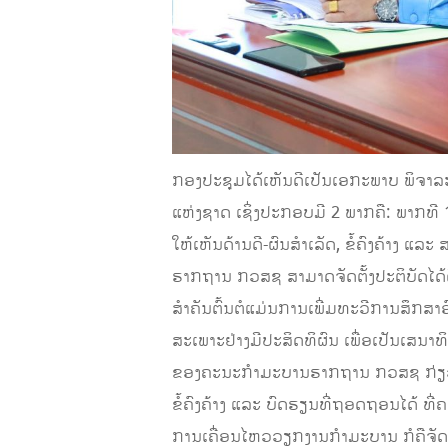
ກອງປະຊຸມໄດ້ເຫັນດີເປັນເອກະພາບ ພິຈ
ແຫ່ງຊາດ ເຊິ່ງປະກອບມີ 2 ພາກຄື: ພາກທ
ໃຫ້ເຫັນດ້ານດີ-ຜົນສໍາເລັດ, ຂໍ້ຄົງຄ້າງ ແ
ຮາກຖານ ກວສຊ ສາມາດຈັດຕັ້ງປະຕິບັດໄດ້ດ
ສໍາຄັນຕົ້ນຕໍແມ່ນການເພີ່ມທະວີການສຶກສາອ
ສະເພາະຢ່າງມີປະສິດທິຜົນ ເພື່ອເປັນເສນາ
ຂອງຄະນະກໍາມະບານຮາກຖານ ກວສຊ ກ່ຽວກັບກ
ຂໍ້ຄົງຄ້າງ ແລະ ບົດຮຽນທີ່ຖອດຖອນໄດ້ ທ
ການເຄື່ອນໄຫວວຽກງານກໍາມະບານ ກໍຄືຈັດ