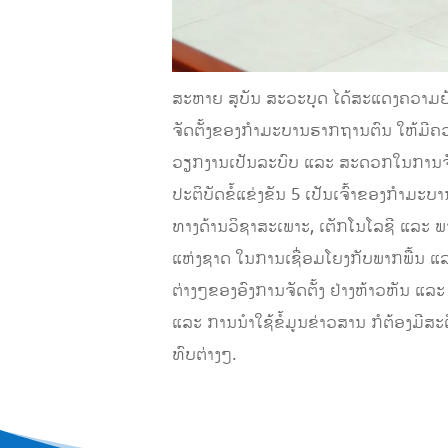
ສະຫາຍ ສຸບັນ ສະວະບຸດ ໄດ້ສະແດງຄວາມຍ້ອງ
ຈັດຕັ້ງຂອງກໍາມະບານຮາກຖານຕົນ ໃຫ້ມີຄ
ວຽກງານເປັນລະບົບ ແລະ ສະດວກໃນການຈັດຕັ
ປະຕິບັດຂໍ້ແຂ່ງຂັນ 5 ເປັນເຈົ້າຂອງກໍາມ
ທາງດ້ານວິຊາສະເພາະ, ເຕັກໂນໂລຊີ ແລະ ພ
ແຫ່ງຊາດ ໃນການເຊື່ອມໂຍງກັບພາກພື້ນ ແ
ຕ່າງໆຂອງອົງການຈັດຕັ້ງ ຢ່າງຫ້າວຫັນ ແ
ແລະ ການນໍາໃຊ້ຂໍ້ມູນຂ່າວສານ ກໍຕ້ອງມີສະຕ
ທົບຕ່າງໆ.