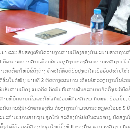
າລະນາ ແລະ ຮັບຮອງເອົາບົດລາຍງານການເມືອງຂອງກໍາມະບານຮາກຖາ
ີ 1 ຕີລາຄາສະພາບການເຄື່ອນໄຫວວຽກງານຂອງກໍາມະບານຮາກຖານ ໃນໄລຍ
ລະ ສາເຫດທີ່ພາໃຫ້ມີຂໍ້ຄົງຄ້າງ ທີ່ຈະໄດ້ສືບຕໍ່ປັບປຸງແກ້ໄຂເພື່ອຮັບປະ
ີຂຶ້ນໃນຕໍ່ໜ້າ; ພາກທີ 2 ທິດທາງແຜນການ ເຄື່ອນໄຫວວຽກງານໃນໄລຍະ 5
ົບຮົມການເມືອງ-ແນວຄິດ ຕິດພັນກັບການຜັນຂະຫຍາຍຈັດຕັ້ງປະຕິບັດຂໍ້ແ
ທິການທີ່ມີຄວາມເຂັ້ມແຂງໃຫ້ແກ່ໜ່ວຍພັກຮາກຖານ ກວສຊ. ພ້ອມນັ້ນ, ຍ
ານຊີ້ນໍາ-ນໍາພາຂອງຕົນ ຕໍ່ວຽກງານກໍາມະບານຕະຫຼອດໄລຍະ 5 ປີຜ່ານມ
ີ່ຄະນະກໍາມະບານຮາກຖານຊຸດໃໝ່ ຈະຕ້ອງນໍາໄປເປັນແນວທາງ, ບົດຮຽນໃນກ
ຕັ້ງປະຕິບັດມະຕິກອງປະຊຸມໃຫຍ່ຄັ້ງທີ II ຂອງກໍາມະບານຮາກຖານ ກວ