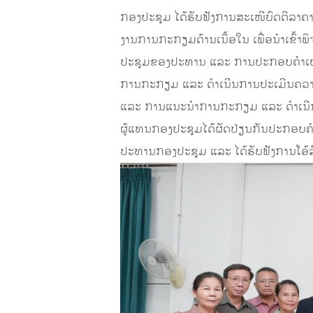
ກອງປະຊຸມ ໄດ້ຮັບຟັງການສະເໜີບົດຕີລາຄ
ງານການກະກຽມດ້ານເນື້ອໃນ ເພື່ອນໍາເຂ
ປະຊຸມຂອງປະທານ ແລະ ການປະກອບຄໍາເຫັ
ການກະກຽມ ແລະ ດໍາເນີນການປະເມີນຄວາມໄ
ແລະ ການແນະນໍາການກະກຽມ ແລະ ດໍາເນີນ
ຜູ້ແທນກອງປະຊຸມໄດ້ຜັດປ່ຽນກັນປະກອບຄໍາຄ
ປະທານກອງປະຊຸມ ແລະ ໄດ້ຮັບຟັງການໂອ້ລ