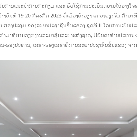
 ເພື່ອເປັນການແນະນໍາການກະກຽມ ແລະ ຮັບໃຊ້ການປະເມີນຄວາມໄວ້ວາງ
ຫວ່າງວັນທີ 19-20 ກໍລະກົດ 2023 ທີ່ເມືອງວັງວຽງ ແຂວງວຽງຈັນ ກໍ
ນກອງປະຊຸມ ຂອງສະພາປະຊາຊົນຂັ້ນແຂວງ ຊຸຸດທີ II ໂດຍການເປັນປະ
ນຂອງກໍາມາທິການວຽກງານສະມາຊິກສະພາແຫ່ງຊາດ, ມີບັນດາທ່ານປະທ
ານ-ຮອງປະທານ, ເລຂາ-ຮອງເລຂາທິການສະພາປະຊາຊົນຂັ້ນແຂວງ ຈາກ