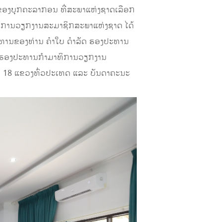
ໃຈຂອງບຸກຄະລາກອນ ທີ່ສະພາແຫ່ງຊາດເລືອກ
າມາທິການວຽກງານສະມາຊິກສະພາແຫ່ງຊາດ ໄດ້
ທານຂອງທ່ານ ຄໍາໃບ ດໍາລັດ ຮອງປະທານ
ານ-ຮອງປະທານກໍາມາທິການວຽກງານ
 18 ແຂວງທົ່ວປະເທດ ແລະ ບັນດາຄະນະ