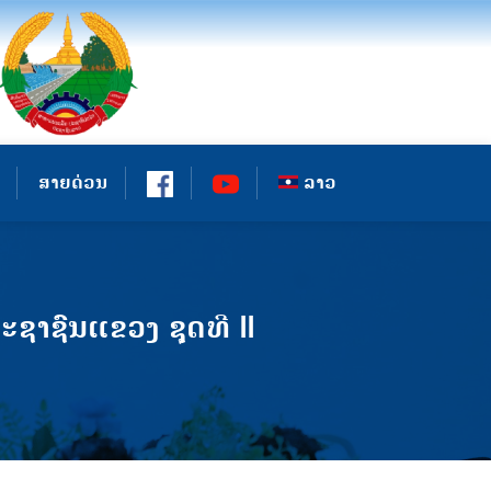
ສາຍດ່ວນ
ລາວ
ຊາຊົນແຂວງ ຊຸດທີ II