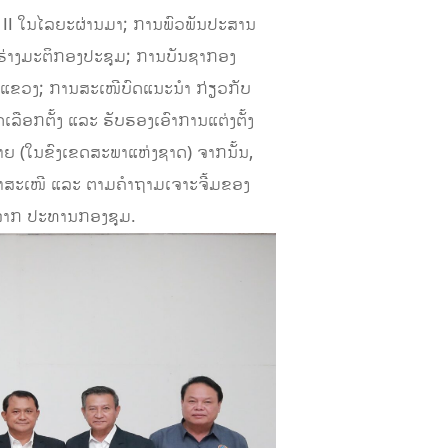
ີ II ໃນໄລຍະຜ່ານມາ; ການພົວພັນປະສານ
ຮ່າງມະຕິກອງປະຊຸມ; ການບັນຊາກອງ
ຂວງ; ການສະເໜີບົດແນະນໍາ ກ່ຽວກັບ
ອກຕັ້ງ ແລະ ຮັບຮອງເອົາການແຕ່ງຕັ້ງ
 (ໃນຂົງເຂດສະພາແຫ່ງຊາດ) ຈາກນັ້ນ,
ໍາມາສະເໜີ ແລະ ຕາມຄໍາຖາມເຈາະຈີ້ມຂອງ
ງຈາກ ປະທານກອງຊຸມ.