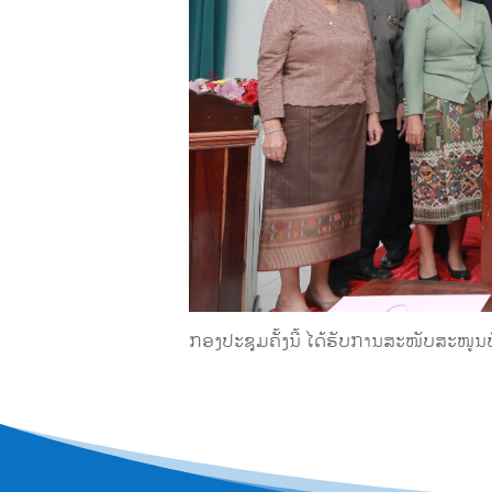
ກອງປະຊຸມຄັ້ງນີ້ ໄດ້ຮັບການສະໜັບສະໜູ