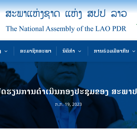
ງ
ສະມາຊິກສະພາ
ນິຕິກຳ
ການຮ່ວມມືສາກົນ
ດຮຽນການດໍາເນີນກອງປະຊຸມຂອງ ສະພາປະ
ກ.ກ. 19, 2023