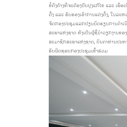
ຂໍ້ຄົງຄ້າງທີ່ຈະຕ້ອງປັບປຸງແກ້ໄຂ ແລະ
ຕັ້ງ ແລະ ຮັບຮອງເອົາການແຕ່ງຕັ້ງ, ໃນລະ
ຈັດກອງປະຊຸມແລກປ່ຽນບົດຮຽນການດໍາເນີ
ສະພາແຫ່ງຊາດ ທັງເປັນຜູ້ຊີ້ນໍາວຽກງາ
ສະມາຊິກສະພາແຫ່ງຊາດ, ບັນດາທ່ານປະທ
ຮັບຜິດຊອບກອງປະຊຸມເຂົ້າຮ່ວມ