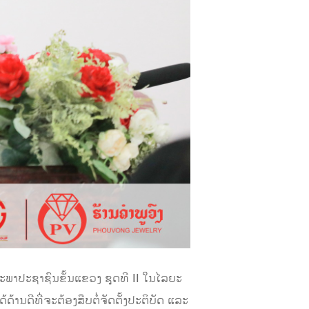
ະພາປະຊາຊົນຂັ້ນແຂວງ ຊຸດທີ II ໃນໄລຍະ
້ານດີທີ່ຈະຕ້ອງສືບຕໍ່ຈັດຕັ້ງປະຕິບັດ ແລະ