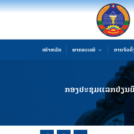
ໜ້າຫລັກ
ພາກສະເໜີ
ການຈັດຕັ້
ກອງປະຊຸມແລກປ່ຽນບົ