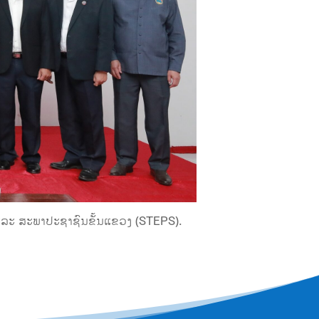
ແລະ ສະພາປະຊາຊົນຂັ້ນແຂວງ (STEPS).