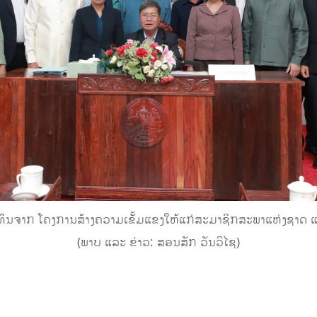
ນທຶນຈາກ ໂຄງການສ້າງຄວາມເຂັ້ມແຂງໃຫ້ແກ່ສະມາຊິກສະພາແຫ່ງຊາດ 
(ພາບ ແລະ ຂ່າວ: ສອນສັກ ວັນວິໄຊ)