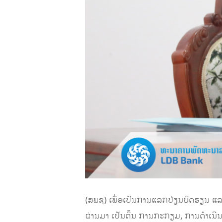
(ສພຊ) ເພື່ອເປັນການແລກປ່ຽນບົດຮຽນ ແລ
ຜ່ານມາ ເປັນຕົ້ນ ການກະກຽມ, ການດໍາເນີນ,