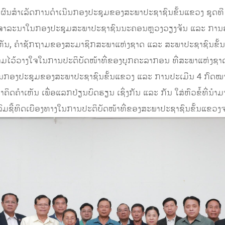
າຜົນສໍາເລັດການດໍາເນີນກອງປະຊຸມຂອງສະພາປະຊາຊົນຂັ້ນແຂວງ ຊຸດທ
ົ້າພິຈາລະນາໃນກອງປະຊຸມສະພາປະຊາຊົນນະຄອນຫຼວງວຽງຈັນ ແລະ ການ
ນ, ຄໍາຊັກຖາມຂອງສະມາຊິກສະພາແຫ່ງຊາດ ແລະ ສະພາປະຊາຊົນຂັ້ນແ
ວ້ວາງໃຈໃນການປະຕິບັດໜ້າທີ່ຂອງບຸກຄະລາກອນ ທີ່ສະພາແຫ່ງຊາດເລື
ກອງປະຊຸມຂອງສະພາປະຊາຊົນຂັ້ນແຂວງ ແລະ ການປະເມີນ 4 ກົດໝາຍ
ິດຄໍາເຫັນ ເພື່ອແລກປ່ຽນບົດຮຽນ ເຊິ່ງກັນ ແລະ ກັນ ໃສ່ຫົວຂໍ້ທີ່ນ
ົມຊີ້ທິດເຍືອງທາງໃນການປະຕິບັດໜ້າທີ່ຂອງສະພາປະຊາຊົນຂັ້ນແຂວ