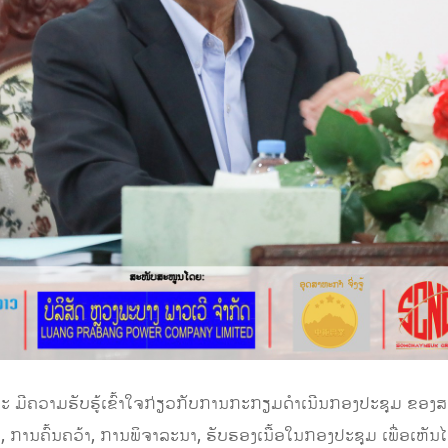
ະ ມີຄວາມຮັບຮູ້ເຂົ້າໃຈກ່ຽວກັບການກະກຽມດໍາເນີນກອງປະຊຸມ ຂອງສ
 ການຄົ້ນຄວ້າ, ການພິຈາລະນາ, ຮັບຮອງເນື້ອໃນກອງປະຊຸມ ເພື່ອເຫັນໄດ້ດ