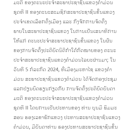
ມະຕິ ຂອງຄະນະປະຈໍາສະພາປະຊາຊົນແຂວງຄໍາມ່ວນ
ຊຸດທີ II ຂອງຄະນະສະມຊິກສະພາປະຊາຊົນຂັ້ນແຂວງ
ປະຈໍາເຂດເລືອກຕັ້ງເມືອງ ແລະ ກົງຈັກການຈັດຕັ້ງ
ພາຍໃນສະພາປະຊາຊົນແຂວງ ໃນການເປັນເສນາທິການ
ໃຫ້ແກ່ ຄະນະປະຈໍາສະພາປະຊາຊົນຂັ້ນແຂວງ ໃນຜົນ
ຂອງການຈັດຕັ້ງປະຕິບັດນິຕິກຳໃຕ້ກົດໝາຍຂອງ ຄະນະ
ປະຈໍາສະພາປະຊາຊົນແຂວງຄໍາມ່ວນໄລຍະຜ່ານມາ; ໃນ
ວັນທີ 5 ກໍລະກົດ 2024, ທີ່ເມືອງມະຫາໄຊ ແຂວງຄໍາ
ມ່ວນ ສະພາປະຊາຊົນແຂວງຄໍາມ່ວນ ໄດ້ຈັດກອງປະຊຸມ
ແລກປ່ຽນບົດຮຽນກ່ຽວກັບ ການຈັດຕັ້ງປະຕິບັດບັນດາ
ມະຕິ ຂອງຄະນະປະຈໍາສະພາປະຊາຊົນແຂວງຄໍາມ່ວນ
ຊຸດທີ II ໂດຍການເປັນປະທານຂອງ ທ່ານ ບຸນມີ ພິມມະ
ສອນ ຮອງເລຂາພັກແຂວງ ປະທານສະພາປະຊາຊົນແຂວງ
ຄໍາມ່ວນ, ມີບັນດາທ່ານ ຮອງປະທານສະພາປະຊາຊົນຂັ້ນ