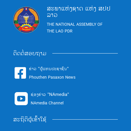
ສະພາແຫ່ງຊາດ ແຫ່ງ ສປປ
ລາວ
THE NATIONAL ASSEMBLY OF
THE LAO PDR
ຕິດຕໍ່ສອບຖາມ
ຂ່າວ "ຜູ້ແທນປະຊາຊົນ"

Phouthen Pasaxon News
ຊ່ອງຂ່າວ "NAmedia"

NAmedia Channel
ສະຖິຕິຜູ້ເຂົ້າໃຊ້