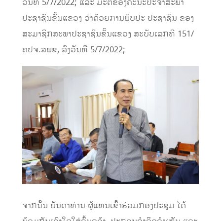
ວັນທີ 5/7/2022; ແລະ ມະຕິຂອງຄະນະປະຈໍາສະພາ
ປະຊາຊົນຂັ້ນແຂວງ ວ່າດ້ວຍການພົບປະ ປະຊາຊົນ ຂອງ
ສະມາຊິກສະພາປະຊາຊົນຂັ້ນແຂວງ ສະບັບເລກທີ 151/
ຄປຈ.ສພຂ, ລົງວັນທີ 5/7/2022;
ຈາກນັ້ນ ບັນດາທ່ານ ຜູ້ແທນເຂົ້າຮ່ວມກອງປະຊຸມ ໄດ້