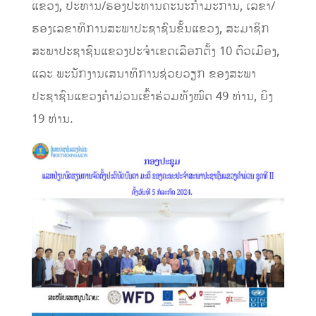
ແຂວງ, ປະທານ/ຮອງປະທານຄະນະກຳມະການ, ເລຂາ/
ຮອງເລຂາທິການສະພາປະຊາຊົນຂັ້ນແຂວງ, ສະມາຊິກ
ສະພາປະຊາຊົນແຂວງປະຈໍາເຂດເລືອກຕັ້ງ 10 ຕົວເມືອງ,
ແລະ ພະນັກງານເສນາທິການຊ່ວຍວຽກ ຂອງສະພາ
ປະຊາຊົນແຂວງຄໍາມ່ວນເຂົ້າຮ່ວມທັງໝົດ 49 ທ່ານ, ຍິງ
19 ທ່ານ.