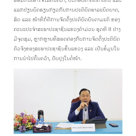
ພ້ອມກັນເອົາໃຈໃສ່ຄົ້ນຄວ້າ, ປະກອບຄໍາຄິດຄໍາເຫັນ ແລະ
ແລກປ່ຽນບົດຮຽນກ່ຽວກັບການປະຕິບັດພາລະບົດບາດ,
ສິດ ແລະ ໜ້າທີ່ກໍ່ຄືການຈັດຕັ້ງປະຕິບັດບັນດາມະຕິ ຂອງ
ຄະນະປະຈໍາສະພາປະຊາຊົນແຂວງຄໍາມ່ວນ ຊຸດທີ II ຢ່າງ
ມີຈຸດສຸມ, ຫຼາກຫຼາຍທີ່ສອດຄ່ອງກັບການຈັດຕັ້ງປະຕິບັດ
ຕົວຈິງຂອງສະພາປະຊາຊົນຂັ້ນແຂວງ ແລະ ເປັນຂໍ້ມູນໃນ
ການນຳໄປຄົ້ນຄວ້າ, ປັບປຸງໃນຕໍ່ໜ້າ.