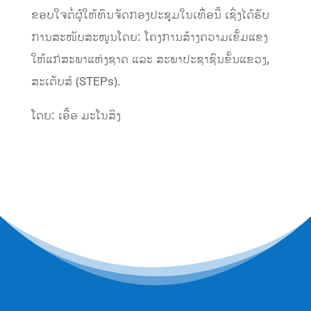
ຂອບໃຈຕໍ່ຜູ້ໃຫ້ທຶນຈັດກອງປະຊຸມໃນເທື່ອນີ້ ເຊິ່ງໄດ້ຮັບ
ການສະໜັບສະໜູນໂດຍ: ໂຄງການສ້າງຄວາມເຂັ້ມແຂງ
ໃຫ້ແກ່ສະພາແຫ່ງຊາດ ແລະ ສະພາປະຊາຊົນຂັ້ນແຂວງ,
ສະເຕັບສ໌ (STEPs).
ໂດຍ: ເອື້ອ ມະໂນສິງ