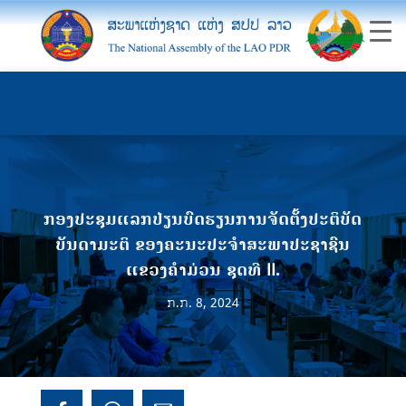
ກອງປະຊຸມແລກປ່ຽນບົດຮຽນການຈັດຕັ້ງປະຕິບັດ
ບັນດາມະຕິ ຂອງຄະນະປະຈໍາສະພາປະຊາຊົນ
ແຂວງຄໍາມ່ວນ ຊຸດທີ II.
ກ.ກ. 8, 2024