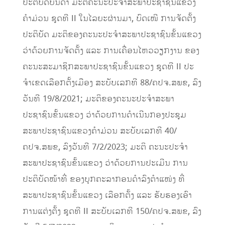
ປະຕິບັດບັນດາ ມະຕິຄະນະປະຈໍາສະພາປະຊາຊົນແຂວງ
ຄໍາມ່ວນ ຊຸດທີ II ໃນໄລຍະຜ່ານມາ, ບົດເໜີ ການຈັດຕັ້ງ
ປະຕິບັດ ມະຕິຂອງຄະນະປະຈໍາສະພາປະຊາຊົນຂັ້ນແຂວງ
ວ່າດ້ວຍການຈັດຕັ້ງ ແລະ ການເຄື່ອນໄຫວວຽກງານ ຂອງ
ຄະນະສະມາຊິກສະພາປະຊາຊົນຂັ້ນແຂວງ ຊຸດທີ II ປະ
ຈໍາເຂດເລືອກຕັ້ງເມືອງ ສະບັບເລກທີ 88/ຄປຈ.ສພຂ, ລົງ
ວັນທີ 19/8/2021; ມະຕິຂອງຄະນະປະຈໍາສະພາ
ປະຊາຊົນຂັ້ນແຂວງ ວ່າດ້ວຍການດຳເນີນກອງປະຊຸມ
ສະພາປະຊາຊົນແຂວງຄໍາມ່ວນ ສະບັບເລກທີ 40/
ຄປຈ.ສພຂ, ລົງວັນທີ 7/2/2023; ມະຕິ ຄະນະປະຈໍາ
ສະພາປະຊາຊົນຂັ້ນແຂວງ ວ່າດ້ວຍການປະເມີນ ການ
ປະຕິບັດໜ້າທີ່ ຂອງບຸກຄະລາກອນດຳລົງຕໍາແໜ່ງ ທີ່
ສະພາປະຊາຊົນຂັ້ນແຂວງ ເລືອກຕັ້ງ ແລະ ຮັບຮອງເອົາ
ການແຕ່ງຕັ້ງ ຊຸດທີ II ສະບັບເລກທີ 150/ຄປຈ.ສພຂ, ລົງ