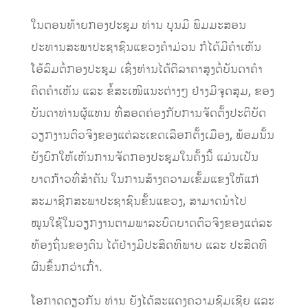
ໃນຕອນທ້າຍກອງປະຊຸມ ທ່ານ ບຸນມີ ພິມມະສອນ
ປະທານສະພາປະຊາຊົນແຂວງຄໍາມ່ວນ ກໍໄດ້ມີຄໍາເຫັນ
ໂອ້ລົມຕໍ່ກອງປະຊຸມ ເຊິ່ງທ່ານໄດ້ຕີລາຄາສູງຕໍ່ບັນດາຄໍາ
ຄິດຄໍາເຫັນ ແລະ ຂໍ້ສະເໜີແນະຕ່າງໆ ຢ່າງມີຈຸດສຸມ, ຂອງ
ບັນດາທ່ານຜູ້ແທນ ທີ່ສອດຄ່ອງກັບການຈັດຕັ້ງປະຕິບັດ
ວຽກງານຕົວຈິງຂອງແຕ່ລະເຂດເລືອກຕັ້ງເມືອງ, ພ້ອມນັ້ນ
ຍັງຍົກໃຫ້ເຫັນການຈັດກອງປະຊຸມໃນຄັ້ງນີ້ ແມ່ນເປັນ
ບາດກ້າວທີ່ສຳຄັນ ໃນການສ້າງຄວາມເຂັ້ມແຂງໃຫ້ແກ່
ສະມາຊິກສະພາປະຊາຊົນຂັ້ນແຂວງ, ສາມາດນຳໄປ
ໝູນໃຊ້ໃນວຽກງານຕາມພາລະບົດບາດຕົວຈິງຂອງແຕ່ລະ
ທ້ອງຖິ່ນຂອງຕົນ ໄດ້ຢ່າງມີປະສິດທິພາບ ແລະ ປະສິດທິ
ຜົນຂຶ້ນກວ່າເກົ່າ.
ໂອກາດດຽວກັນ ທ່ານ ຍັງໄດ້ສະແດງຄວາມຊົມເຊີຍ ແລະ