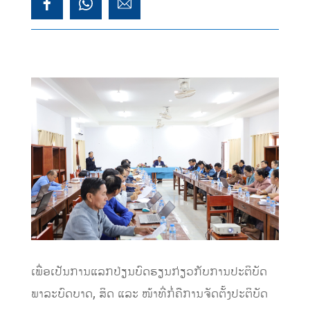
ເພື່ອເປັນການແລກປ່ຽນບົດຮຽນກ່ຽວກັບການປະຕິບັດ
ພາລະບົດບາດ, ສິດ ແລະ ໜ້າທີ່ກໍ່ຄືການຈັດຕັ້ງປະຕິບັດ