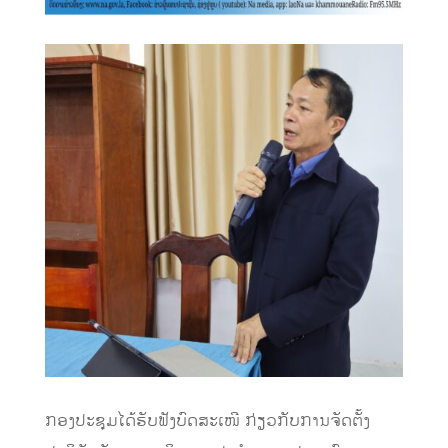
ກອງປະຊຸມໄດ້ຮັບຟັງບົດສະເໜີ ກ່ຽວກັບການຈັດຕັ້ງ