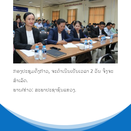
ກອງປະຊຸມດັ່ງກ່າວ, ຈະດຳເນີນເປັນເວລາ 2 ວັນ ຈິ່ງຈະ
ສຳເລັດ.
ພາບ/ຂ່າວ: ສະພາປະຊາຊົນແຂວງ.