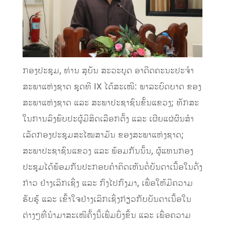
ກອງປະຊຸມ, ທ່ານ ສຸບັນ ສະວະບຸດ ອາດີດຄະນະປະຈໍາ
ສະພາແຫ່ງຊາດ ຊຸດທີ IX ໄດ້ສະເໜີ: ພາລະບົດບາດ ຂອງ
ສະພາແຫ່ງຊາດ ແລະ ສະພາປະຊາຊົນຂັ້ນແຂວງ; ທັກສະ
ໃນການລົງພົບປະຜູ້ມີສິດເລືອກຕັ້ງ ແລະ ເຜີຍແຜ່ຜົນສໍາ
ເລັດກອງປະຊຸມສະໄໝສາມັນ ຂອງສະພາແຫ່ງຊາດ;
ສະພາປະຊາຊົນແຂວງ ແລະ ພ້ອມກັນນັ້ນ, ຜູ້ແທນກອງ
ປະຊຸມໄດ້ພ້ອມກັນປະກອບຄໍາຄິດເຫັນຕໍ່ບັນດາເນື້ອໃນດັ່ງ
ກ່າວ ຢ່າງເລິກເຊິ່ງ ແລະ ກົງໄປກົງມາ, ເພື່ອໃຫ້ມີຄວາມ
ຮັບຮູ້ ແລະ ເຂົ້າໃຈຢ່າງເລິກເຊິ່ງກ່ຽວກັບບັນດາເນື້ອໃນ
ຕ່າງໆທີ່ນໍາມາສະເໜີຄັ້ງນີ້ເພີ່ມຍິ່ງຂຶ້ນ ແລະ ເພື່ອຄວາມ