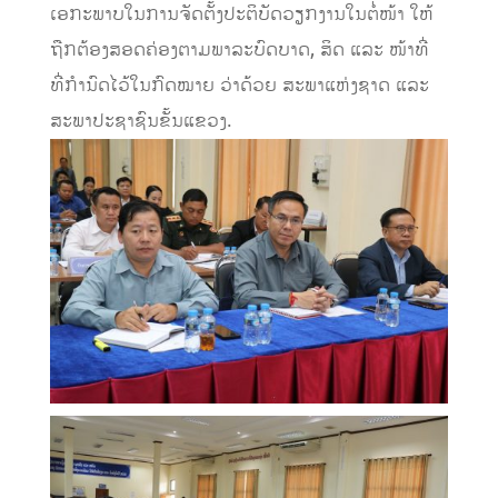
ເອກະພາບໃນການຈັດຕັ້ງປະຕິບັດວຽກງານໃນຕໍ່ໜ້າ ໃຫ້
ຖືກຕ້ອງສອດຄ່ອງຕາມພາລະບົດບາດ, ສິດ ແລະ ໜ້າທີ່
ທີ່ກໍານົດໄວ້ໃນກົດໝາຍ ວ່າດ້ວຍ ສະພາແຫ່ງຊາດ ແລະ
ສະພາປະຊາຊົນຂັ້ນແຂວງ.