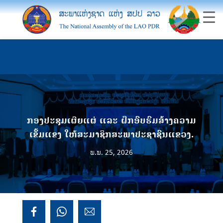
ກອງປະຊຸມເຜີຍແຜ່ ແລະ ຝຶກອົບຮົມສ້າງຄວາມ
ເຂັ້ມແຂງ ໃຫ້ສະມາຊິກສະພາປະຊາຊົນແຂວງ.
ພ.ພ. 25, 2026