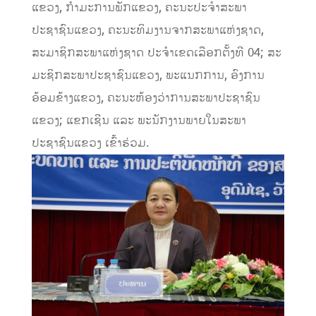
ແຂວງ, ກໍາມະການພັກແຂວງ, ຄະນະປະຈໍາສະພາ
ປະຊາຊົນແຂວງ, ຄະນະທິມງານຈາກສະພາແຫ່ງຊາດ,
ສະມາຊິກສະພາແຫ່ງຊາດ ປະຈໍາເຂດເລືອກຕັ້ງທີ 04; ສະ
ມະຊິກສະພາປະຊາຊົນແຂວງ, ພະແນກການ, ອົງການ
ອ້ອມຂ້າງແຂວງ, ຄະນະຫ້ອງວ່າການສະພາປະຊາຊົນ
ແຂວງ; ແຂກເຊີນ ແລະ ພະນັກງານພາຍໃນສະພາ
ປະຊາຊົນແຂວງ ເຂົ້າຮ່ວມ.