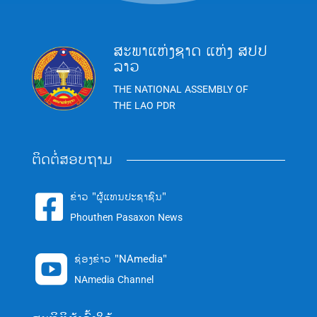
ສະພາແຫ່ງຊາດ ແຫ່ງ ສປປ
ລາວ
THE NATIONAL ASSEMBLY OF
THE LAO PDR
ຕິດຕໍ່ສອບຖາມ
ຂ່າວ "ຜູ້ແທນປະຊາຊົນ"

Phouthen Pasaxon News
ຊ່ອງຂ່າວ "NAmedia"

NAmedia Channel