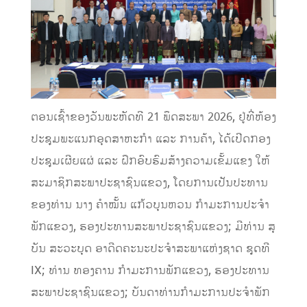
ຕອນເຊົ້າຂອງວັນພະຫັດທີ 21 ພຶດສະພາ 2026, ຢູ່ທີ່ຫ້ອງ
ປະຊຸມພະແນກອຸດສາຫະກໍາ ແລະ ການຄ້າ, ໄດ້ເປີດກອງ
ປະຊຸມເຜີຍແຜ່ ແລະ ຝຶກອົບຮົມສ້າງຄວາມເຂັ້ມແຂງ ໃຫ້
ສະມາຊິກສະພາປະຊາຊົນແຂວງ, ໂດຍການເປັນປະທານ
ຂອງທ່ານ ນາງ ຄໍາໝັ້ນ ແກ້ວບຸນຫວນ ກຳມະການປະຈໍາ
ພັກແຂວງ, ຮອງປະທານສະພາປະຊາຊົນແຂວງ; ມີທ່ານ ສຸ
ບັນ ສະວະບຸດ ອາດີດຄະນະປະຈໍາສະພາແຫ່ງຊາດ ຊຸດທີ
IX; ທ່ານ ທອງຄານ ກຳມະການພັກແຂວງ, ຮອງປະທານ
ສະພາປະຊາຊົນແຂວງ; ບັນດາທ່ານກໍາມະການປະຈໍາພັກ