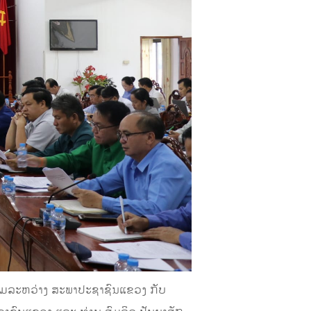
ມຮ່ວມລະຫວ່າງ ສະພາປະຊາຊົນແຂວງ ກັບ