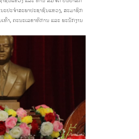
າຊົນແຂວງ ແລະ ທ່ານ ສົມຈິດ ປັນຍາສັກ
ຄະນະປະຈໍາສະພາປະຊາຊົນແຂວງ, ສະມາຊິກ
ເທົ່າ, ຄະນະເລຂາທິການ ແລະ ພະນັກງານ