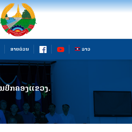
ສາຍດ່ວນ
ລາວ
ານປົກຄອງແຂວງ.