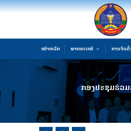
ໜ້າຫລັກ
ພາກສະເໜີ
ການຈັດຕັ້
ກອງປະຊຸມຮ່ວມ