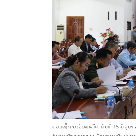
ຕອນເຊົ້າຂອງວັນພະຫັດ, ວັນທີ 15 ມິຖຸນາ