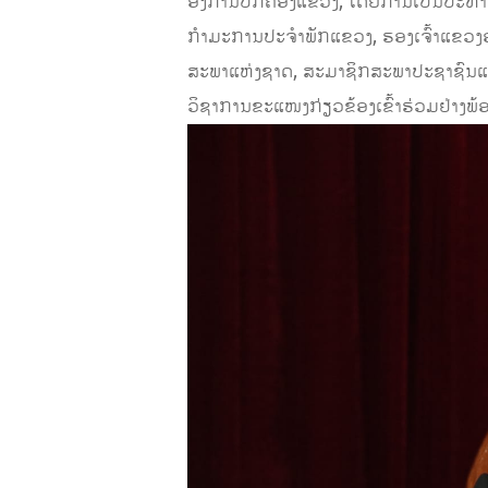
ອົງການປົກຄອງແຂວງ, ໂດຍການເປັນປະທານ
ກຳມະການປະຈໍາພັກແຂວງ, ຮອງເຈົ້າແຂວງ
ສະພາແຫ່ງຊາດ, ສະມາຊິກສະພາປະຊາຊົນແຂ
ວິຊາການຂະແໜງກ່ຽວຂ້ອງເຂົ້າຮ່ວມຢ່າງພ້