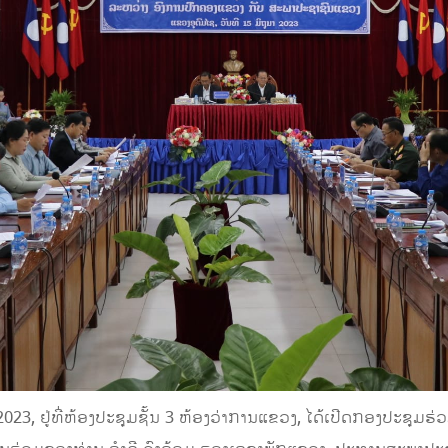
 2023, ຢູ່ທີ່ຫ້ອງປະຊຸມຊັ້ນ 3 ຫ້ອງວ່າການແຂວງ, ໄດ້ເປີດກອງປະຊຸ