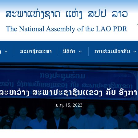
ງ
ສະມາຊິກສະພາ
ນິຕິກຳ
ການຮ່ວມມືສາກົນ
ລະຫວ່າງ ສະພາປະຊາຊົນແຂວງ ກັບ ອົງກ
ມ.ຖ. 15, 2023