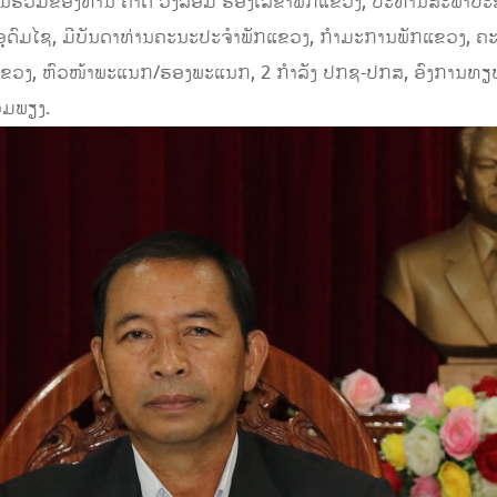
ຮ່ວມຂອງທ່ານ ຄໍາດີ ວົງລ້ອມ ຮອງເລຂາພັກແຂວງ, ປະທານສະພາປະຊ
ອຸດົມໄຊ, ມີບັນດາທ່ານຄະນະປະຈຳພັກແຂວງ, ກໍາມະການພັກແຂວງ, 
ວງ, ຫົວໜ້າພະແນກ/ຮອງພະແນກ, 2 ກໍາລັງ ປກຊ-ປກສ, ອົງການທຽບ
ອມພຽງ.