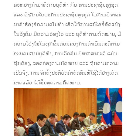
ລະຫວ່າງກໍາມາທິການຍຸຕິທໍາ ກັບ ສານປະຊາຊົນສູງສຸດ
ແລະ ອົງການໄອຍະການປະຊາຊົນສູງສຸດ ໃນການພິຈາລະ
ນາຄໍາຮ້ອງຂໍຄວາມເປັນທໍາ ເຮັດໃຫ້ການແກ້ໄຂຂໍ້ຂັດແຍ້ງ
ໃນສັງຄົມ ມີຄວາມວ່ອງໄວ ແລະ ຍຸຕິທໍາຕາມກົດໝາຍ, ມີ
ຄວາມໂປ່ງໃສໃນທຸກຂັ້ນຕອນຂອງການດໍາເນີນຄະດີຕາມ
ຂະບວນການຍຸຕິທໍາ, ການຕັດສິນ-ພິພາກສາຄະດີ ແມ່ນ
ຖືກຕ້ອງ, ສອດຄ່ອງຕາມກົດໝາຍ ແລະ ຖືກຕາມຄວາມ
ເປັນຈິງ, ການຈັດຕັ້ງປະຕິບັດຄໍາຕັດສິນທີ່ໃຊ້ໄດ້ຢ່າງເດັດ
ຂາດແລ້ວ ໃຫ້ສິ້ນສຸດຕາມກົດໝາຍ.