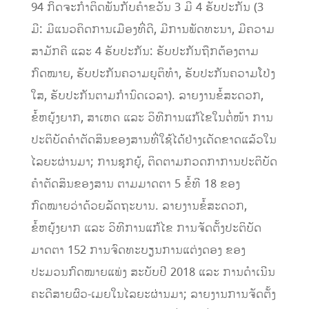
94 ກິດຈະກໍາຕິດພັນກັບຄໍາຂວັນ 3 ມີ 4 ​ຮັບປະກັນ (3
ມີ: ມີແນວຄິດການເມືອງທີ່ດີ, ມີການພັດທະນາ, ມີຄວາມ
ສາມັກຄີ ແລະ 4 ຮັບປະກັນ: ຮັບປະກັນຖືກຕ້ອງຕາມ
ກົດໝາຍ, ຮັບປະກັນຄວາມຍຸຕິທໍາ, ຮັບປະກັນຄວາມໂປ່ງ
ໃສ​, ຮັບປະກັນຕາມກໍານົດເວລາ). ລາຍງານຂໍ້ສະດວກ,
ຂໍ້ຫຍຸ້ງຍາກ, ສາເຫດ ແລະ ວິທີການແກ້ໄຂໃນຕໍ່ໜ້າ ການ
ປະຕິບັດຄໍາຕັດສິນຂອງສານທີ່ໃຊ້ໄດ້ຢ່າງເດັດຂາດແລ້ວໃນ
ໄລຍະຜ່ານມາ; ການຊຸກຍູ້, ຕິດຕາມກວດກາການປະຕິບັດ
ຄໍາຕັດສິນຂອງສານ ຕາມມາດຕາ 5 ຂໍ້ທີ 18 ຂອງ
ກົດໝາຍວ່າດ້ວຍລັດຖະບານ. ລາຍງານຂໍ້ສະດວກ,
ຂໍ້ຫຍຸ້ງຍາກ ແລະ ວິທີການແກ້ໄຂ ການຈັດຕັ້ງປະຕິບັດ
ມາດຕາ 152 ການຈົດທະບຽນການແຕ່ງດອງ ຂອງ
ປະມວນກົດໝາຍແພ່ງ ສະບັບປີ 2018 ແລະ ການດໍາເນີນ
ຄະດີສາຍຜົວ-ເມຍໃນໄລຍະຜ່ານມາ; ລາຍງານການຈັດຕັ້ງ