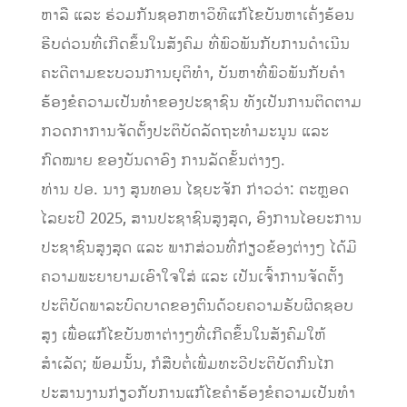
ຫາລື ແລະ ຮ່ວມກັນຊອກຫາວິທີແກ້ໄຂບັນຫາເຄັ່ງຮ້ອນ
ຮີບດ່ວນທີ່ເກີດຂຶ້ນໃນສັງຄົມ ທີ່ພົວພັນກັບການດໍາເນີນ
ຄະດີຕາມຂະບວນການຍຸຕິທຳ, ບັນຫາທີ່ພົວພັນກັບຄໍາ
ຮ້ອງຂໍຄວາມເປັນທຳຂອງປະຊາຊົນ ທັງເປັນການຕິດຕາມ
ກວດກາການຈັດຕັ້ງປະຕິບັດລັດຖະທຳມະນູນ ແລະ
ກົດໝາຍ ຂອງບັນດາອົງ ການລັດຂັ້ນຕ່າງໆ.
ທ່ານ ປອ. ນາງ ສູນທອນ ໄຊຍະຈັກ ກ່າວວ່າ: ຕະຫຼອດ
ໄລຍະປີ 2025, ສານປະຊາຊົນສູງສຸດ, ອົງການໄອຍະການ
ປະຊາຊົນສູງສຸດ ແລະ ພາກສ່ວນທີ່ກ່ຽວຂ້ອງຕ່າງໆ ໄດ້ມີ
ຄວາມພະຍາຍາມເອົາໃຈໃສ່ ແລະ ເປັນເຈົ້າການຈັດຕັ້ງ
ປະຕິບັດພາລະບົດບາດຂອງຕົນດ້ວຍຄວາມຮັບຜິດຊອບ
ສູງ ເພື່ອແກ້ໄຂບັນຫາຕ່າງໆທີ່ເກີດຂຶ້ນໃນສັງຄົມໃຫ້
ສຳເລັດ; ພ້ອມນັ້ນ, ກໍສືບຕໍ່ເພີ່ມທະວີປະຕິບັດກົນໄກ
ປະສານງານກ່ຽວກັບການແກ້ໄຂຄໍາຮ້ອງຂໍຄວາມເປັນທໍາ