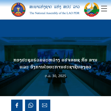
ກອງປະຊຸມຮ່ວມລະຫວ່າງ ຄປຈສພຊ ກັບ ສານ
ແລະ ອົງການໄອຍະການປະຊາຊົນສູງສຸດ
ຕ.ລ. 30, 2025