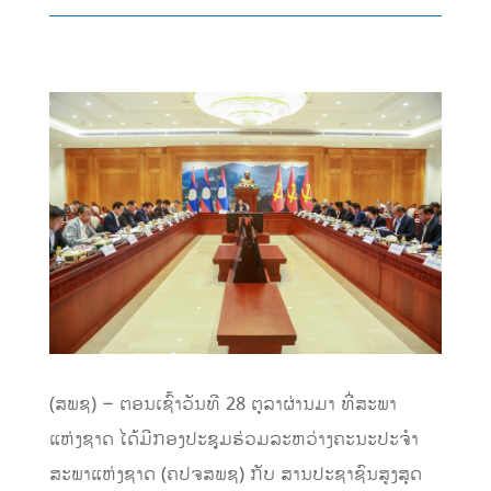
(ສພຊ) – ຕອນເຊົ້າວັນທີ 28 ຕຸລາຜ່ານມາ ທີ່ສະພາ
ແຫ່ງຊາດ ໄດ້ມີກອງປະຊຸມຮ່ວມລະຫວ່າງຄະນະປະຈໍາ
ສະພາແຫ່ງຊາດ (ຄປຈສພຊ) ກັບ ສານປະຊາຊົນສູງສຸດ