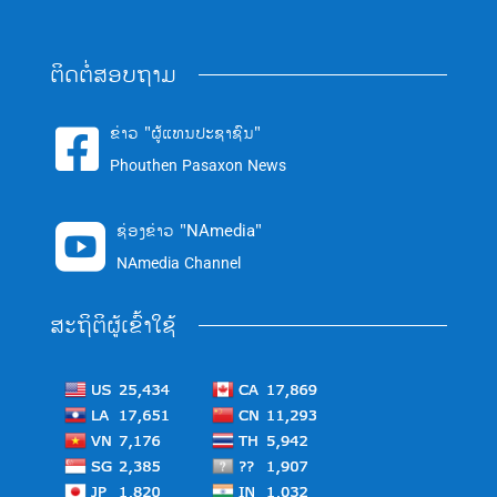
ຕິດຕໍ່ສອບຖາມ
ຂ່າວ "ຜູ້ແທນປະຊາຊົນ"

Phouthen Pasaxon News
ຊ່ອງຂ່າວ "NAmedia"

NAmedia Channel
ສະຖິຕິຜູ້ເຂົ້າໃຊ້