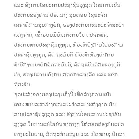
ແລະ ອົງການໄອຍະການປະຊາຊົນສູງສຸດ ໂດຍການເປັນ
ປະທານຂອງທ່ານ ປອ. ນາງ ສູນທອນ ໄຊຍະຈັກ
ເລຂາທິການສູນກາງພັກ, ຮອງປະທານຄະນະປະຈໍາສະພາ
ແຫ່ງຊາດ, ເຂົ້າຮ່ວມມີບັນດາທ່ານໃນ ຄປຈສພຊ,
ປະທານສານປະຊາຊົນສູງສຸດ, ຫົວໜ້າອົງການໄອຍະການ
ປະຊາຊົນສູງສຸດ, ລັດ ຖະມົນຕີ ຫົວໜ້າຫ້ອງວ່າການ
ສຳນັກງານນາຍົກລັດຖະມົນຕີ, ລັດຖະມົນຕີກະຊວງຍຸຕິ
ທໍາ, ຮອງປະທານອົງການກວດກາແຫ່ງລັດ ແລະ ແຂກ
ຖືກເຊີນ.
ຈຸດປະສົງຂອງກອງປະຊຸມຄັ້ງນີ້ ເພື່ອສ້າງຄວາມເປັນ
ເອກະພາບລະຫວ່າງຄະນະປະຈໍາສະພາແຫ່ງຊາດ ກັບ
ສານປະຊາຊົນສູງສຸດ ແລະ ອົງການໄອຍະການປະຊາຊົນ
ສູງສຸດ ໃນການແກ້ໄຂບັນຫາຕ່າງໆ ໃຫ້ສອດຄ່ອງກັບແນວ
ທາງນະໂຍບາຍ, ລັດຖະທຳມະນູນ ແລະ ກົດໝາຍ; ປຶກສາ