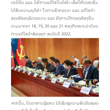
ປະຕິບັດ ແລະ ວິທີການແກ້ໄຂໃນຕໍ່ໜ້າ ເພື່ອໃຫ້ປະຊາຊົນ
ໄດ້ຮັບຄວາມຍຸຕິທໍາ ໃນການພິຈາລະນາ ແລະ ແກ້ໄຂຄໍາ
ສະເໜີຂອງລັດຖະບານ ແລະ ອົງການປົກຄອງທ້ອງຖິ່ນ
ຕາມມາດຕາ 18, 19,​ 20​ ແລະ 21 ຂອງກົດໝາຍວ່າດ້ວຍ
ການແກ້ໄຂຄໍາຮ້ອງທຸກ ສະບັບປີ 2022.
ຈາກນັ້ນ, ບັນດາທ່ານຜູ້ແທນ ໄດ້ເຊີດຊູຄວາມຮັບຜິດຊອບ