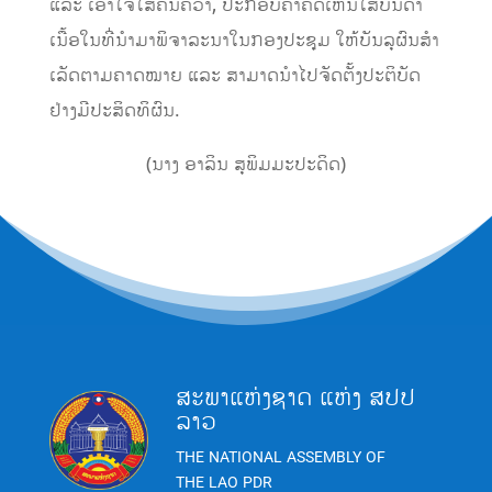
ແລະ ເອົາໃຈໃສ່ຄົ້ນຄວ້າ, ປະກອບຄໍາຄິດເຫັນໃສ່ບັນດາ
ເນື້ອໃນທີ່ນໍາມາພິຈາລະນາໃນກອງປະຊຸມ ໃຫ້ບັນລຸຜົນສໍາ
ເລັດຕາມຄາດໝາຍ ແລະ ສາມາດນໍາໄປຈັດຕັ້ງປະຕິບັດ
ຢ່າງມີປະສິດທິຜົນ.
(ນາງ ອາລິນ ສຸພິມມະປະດິດ)
ສະພາແຫ່ງຊາດ ແຫ່ງ ສປປ
ລາວ
THE NATIONAL ASSEMBLY OF
THE LAO PDR