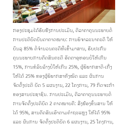
ກອງປະຊຸມໄດ້ຮັບຟັງການປະເມີນ, ຕີລາຄາຄຸນນະພາບຕໍ່
ການປະຕິບັດບັນດາຄາດໝາຍ: ການພິຈາລະນາຄະດີ ໃຫ້
ບັນລຸ 85% ຕໍ່ຈຳນວນຄະດີທີ່ເຂົ້າມາສານ, ຮັບປະກັນ
ຄຸນນະພາບການຕັດສິນຄະດີ ອັດຕາອຸທອນບໍ່ໃຫ້ເກີນ
15%, ການຂໍລົບລ້າງບໍ່ໃຫ້ເກີນ 25%, ຜູ້ພິພາກສາດີ-ເກັ່ງ
ໃຫ້ໄດ້ 25% ຂອງຜູ້ພິພາກສາທັງໝົດ ແລະ ຜົນການ
ຈັດຕັ້ງປະຕິ ບັດ 5 ແຜນງານ, 22 ໂຄງການ, 79 ກິດຈະກຳ
ຂອງສານປະຊາຊົນ. ການປະເມີນ, ຕີລາຄາຄຸນນະພາບຕໍ່
ການຈັດຕັ້ງປະຕິບັດ 2​ ຄາດໝາຍຄື: ສັ່ງຟ້ອງຂຶ້ນສານ ໃຫ້
ໄດ້ 95%, ສານຕັດສິນເອົາຕາມຄໍາຖະແຫຼງ ໃຫ້ໄດ້ 95%
ແລະ ຜົນການ ຈັດຕັ້ງປະຕິບັດ 6 ແຜນງານ, 25 ໂຄງການ,