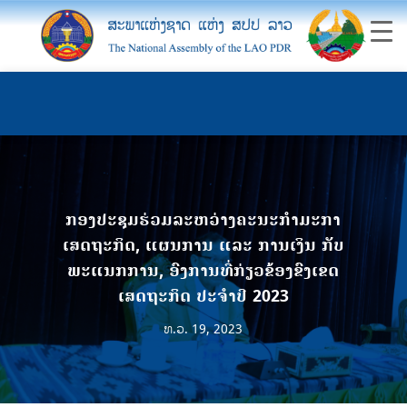
ກອງປະຊຸມຮ່ວມລະຫວ່າງຄະນະກຳມະກາ
ເສດຖະກິດ, ແຜນການ ແລະ ການເງິນ ກັບ
ພະແນກການ, ອົງການທີ່ກ່ຽວຂ້ອງຂົງເຂດ
ເສດຖະກິດ ປະຈໍາປີ 2023
ທ.ວ. 19, 2023