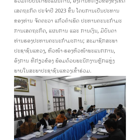
ຮ່ວມກັບບັນດາພະແຜນການ, ອົງການທີ່ກ່ຽວຂ້ອງຂົງເຂດ
ເສດຖະກິດ ປະຈໍາປີ 2023 ຂື້ນ ໂດຍການເປັນປະທານ
ຂອງທ່ານ ຈັດຕະວາ ແກ້ວຄໍາເພັດ ປະທານຄະນະກໍາມະ
ການເສດຖະກິດ, ແຜນການ ແລະ ການເງິນ, ມີບັນດາ
ທ່ານຮອງປະທານຄະນະກໍາມະການ; ສະມາຊິກສະພາ
ປະຊາຊົນແຂວງ, ຫົວໜ້າ-ຮອງຫົວໜ້າພະແນກການ,
ອົງການ ທີ່ກ່ຽວຂ້ອງ ພ້ອມດ້ວຍພະນັກງານຫຼັກແຫຼ່ງ
ພາຍໃນສະພາປະຊາຊົນແຂວງເຂົ້າຮ່ວມ.