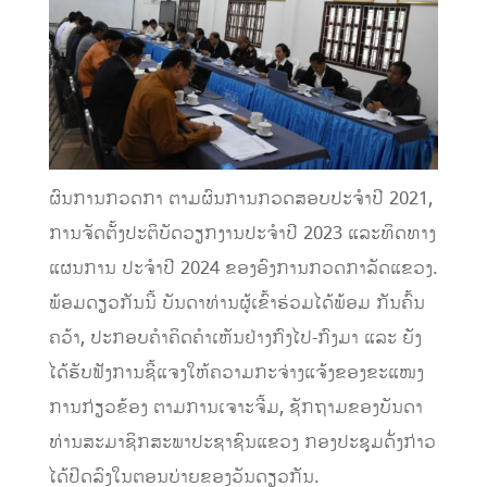
ຜົນການກວດກາ ຕາມຜົນການກວດສອບປະຈໍາປີ 2021,
ການຈັດຕັ້ງປະຕິບັດວຽກງານປະຈໍາປີ 2023 ແລະທິດທາງ
ແຜນການ ປະຈໍາປີ 2024 ຂອງອົງການກວດກາລັດແຂວງ.
ພ້ອມດຽວກັນນີ້ ບັນດາທ່ານຜູ້ເຂົ້າຮ່ວມໄດ້ພ້ອມ ກັນຄົ້ນ
ຄວ້າ, ປະກອບຄໍາຄິດຄໍາເຫັນຢ່າງກົງໄປ-ກົງມາ ແລະ ຍັງ
ໄດ້ຮັບຟັງການຊີ້ແຈງໃຫ້ຄວາມກະຈ່າງແຈ້ງຂອງຂະແໜງ
ການກ່ຽວຂ້ອງ ຕາມການເຈາະຈີ້ມ, ຊັກຖາມຂອງບັນດາ
ທ່ານສະມາຊິກສະພາປະຊາຊົນແຂວງ ກອງປະຊຸມດັ່ງກ່າວ
ໄດ້ປິດລົງໃນຕອນບ່າຍຂອງວັນດຽວກັນ.