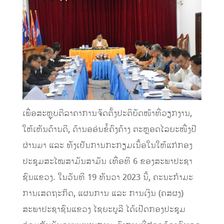
ເພື່ອສະຫຼຸບຕີລາຄາການຈັດຕັ້ງປະຕິບັດໜ້າທີ່ວຽກງານ,
ໃຫ້ເຫັນດ້ານດີ, ດ້ານອອ່ນຂໍ້ຄົງຄ້າງ ຕະຫຼອດໄລຍະໜື່ງປີ
ຜ່ານມາ ແລະ ທັງເປັນການກະກຽມເນື້ອໃນໃຫ້ແກ່ກອງ
ປະຊຸມສະໄໝສາມັນສາມັນ ເທື່ອທີ 6 ຂອງສະພາປະຊາ
ຊົນແຂວງ. ໃນວັນທີ 19 ທັນວາ 2023 ນີ້, ຄະນະກໍາມະ
ການເສດຖະກິດ, ແຜນການ ແລະ ການເງິນ (ຄສຜງ)
ສະພາປະຊາຊົນແຂວງ ໄຊຍະບູລີ ໄດ້ເປີດກອງປະຊຸມ