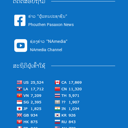
ຕິດຕໍ່ສອບຖາມ
ຂ່າວ "ຜູ້ແທນປະຊາຊົນ"

Phouthen Pasaxon News
ຊ່ອງຂ່າວ "NAmedia"

NAmedia Channel
ສະຖິຕິຜູ້ເຂົ້າໃຊ້