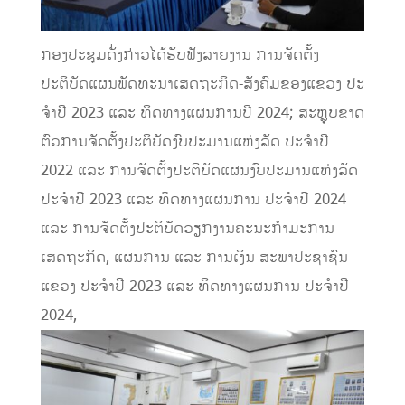
ກອງປະຊຸມດັ່ງກ່າວໄດ້ຮັບຟັງລາຍງານ ການຈັດຕັ້ງ
ປະຕິບັດແຜນພັດທະນາເສດຖະກິດ-ສັງຄົມຂອງແຂວງ ປະ
ຈໍາປີ 2023 ແລະ ທິດທາງແຜນການປີ 2024; ສະຫຼຸບຂາດ
ຕົວການຈັດຕັ້ງປະຕິບັດງົບປະມານແຫ່ງລັດ ປະຈໍາປີ
2022 ແລະ ການຈັດຕັ້ງປະຕິບັດແຜນງົບປະມານແຫ່ງລັດ
ປະຈໍາປີ 2023 ແລະ ທິດທາງແຜນການ ປະຈໍາປີ 2024
ແລະ ການຈັດຕັ້ງປະຕິບັດວຽກງານຄະນະກຳມະການ
ເສດຖະກິດ, ແຜນການ ແລະ ການເງິນ ສະພາປະຊາຊົນ
ແຂວງ ປະຈໍາປີ 2023 ແລະ ທິດທາງແຜນການ ປະຈໍາປີ
2024,