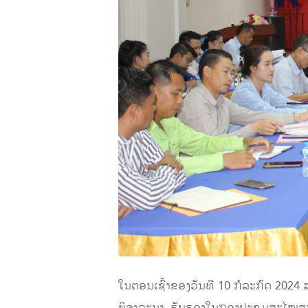
ໃນຕອນເຊົ້າຂອງວັນທີ 10 ກໍລະກົດ 2024