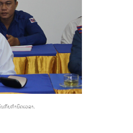
ນກັບກໍານົດເວລາ.