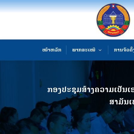
ໜ້າຫລັກ
ພາກສະເໜີ
ການຈັດຕັ້
ກອງປະຊຸມສ້າງຄວາມເປັນເ
ສາມັນເ