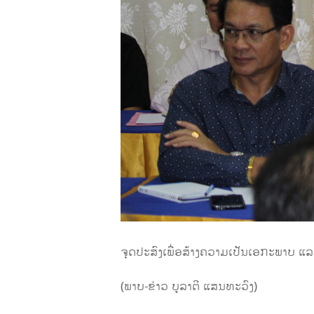
ຈຸດປະສົງເພື່ອສ້າງຄວາມເປັນເອກະພາບ ແ
(ພາບ-ຂ່າວ ບູລາຕີ ແສນທະວົງ)