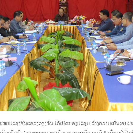
 ສະພາປະຊາຊົນແຂວງວຽງຈັນ ໄດ້ເປີດກອງປະຊຸມ ສ້າງຄວາມເປັນເອກະພາ