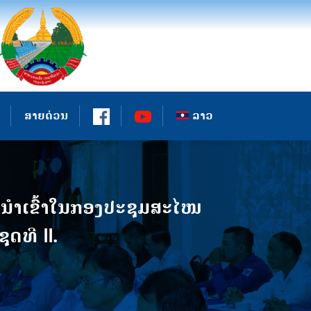
ສາຍດ່ວນ
ລາວ
ນໍາເຂົ້າໃນກອງປະຊຸມສະໄໜ
ດທີ II.