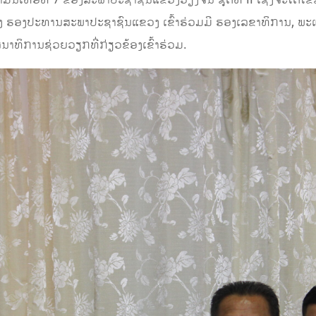
ເທື່ອທີ 7 ຂອງສະພາປະຊາຊົນແຂວງວຽງຈັນ ຊຸດທີ II ເຊິ່ງຈະໄດ້ໄຂຂຶ
ົງ ຮອງປະທານສະພາປະຊາຊົນແຂວງ ເຂົ້າຮ່ວມມີ ຮອງເລຂາທິການ, ພ
ທິການຊ່ວຍວຽກທີ່ກ່ຽວຂ້ອງເຂົ້າຮ່ວມ.