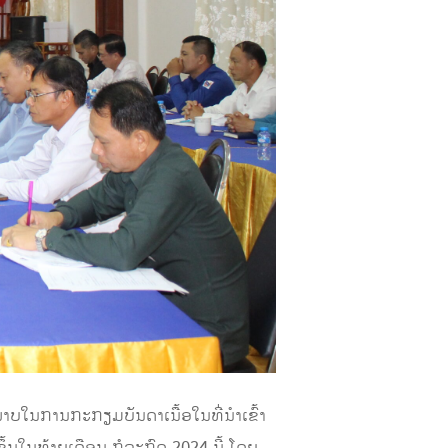
ບໃນການກະກຽມບັນດາເນື້ອໃນທີ່ນໍາເຂົ້າ