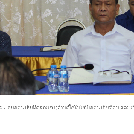
ລະ ມອບຄວາມຮັບຜິດຊອບທາງດ້ານເນື້ອໃນໃຫ້ມີຄວາມຄົບຖ້ວນ ແລະ ທັ