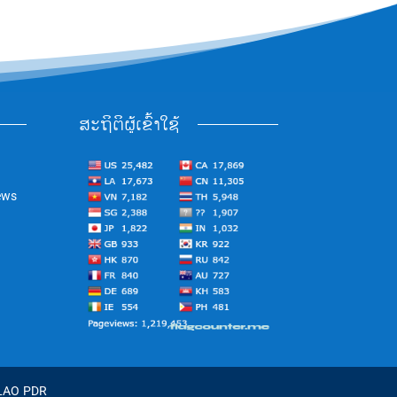
ສະຖິຕິຜູ້ເຂົ້າໃຊ້
ews
 LAO PDR