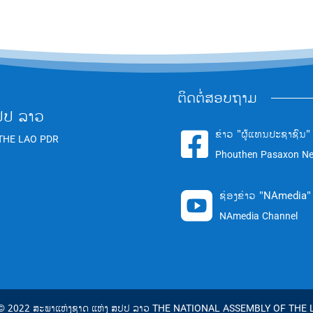
ຕິດຕໍ່ສອບຖາມ
ປປ ລາວ
ຂ່າວ "ຜູ້ແທນປະຊາຊົນ"

THE LAO PDR
Phouthen Pasaxon N
ຊ່ອງຂ່າວ "NAmedia"

NAmedia Channel
 © 2022 ສະພາແຫ່ງຊາດ ແຫ່ງ ສປປ ລາວ THE NATIONAL ASSEMBLY OF THE