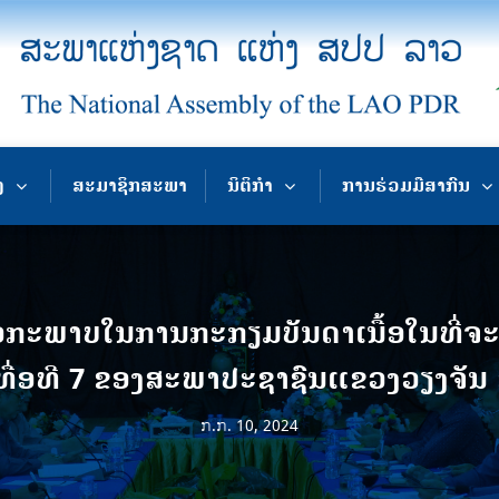
ງ
ສະມາຊິກສະພາ
ນິຕິກຳ
ການຮ່ວມມືສາກົນ
ອກະພາບໃນການກະກຽມບັນດາເນື້ອໃນທີ່ຈະ
ທື່ອທີ 7 ຂອງສະພາປະຊາຊົນແຂວງວຽງຈັນ ຊຸ
ກ.ກ. 10, 2024