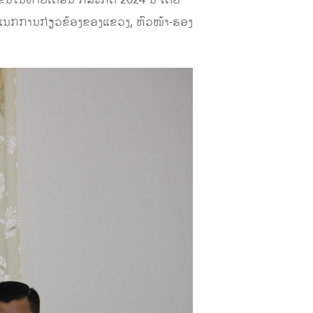
້ນໃນທ້າຍເດືອນ ກໍລະກົດ 2024 ນີ້ ໂດຍ
ະແນກການກ່ຽວຂ້ອງຂອງແຂວງ, ຫົວໜ້າ-ຮອງ