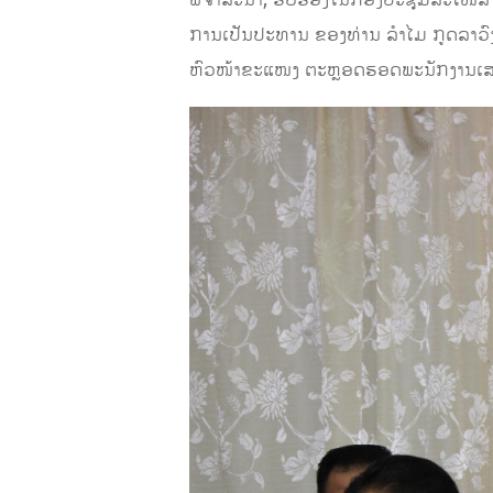
ພິຈາລະນາ, ຮັບຮອງໃນກອງປະຊຸມສະໄໜສາມັນ
ການເປັນປະທານ ຂອງທ່ານ ລໍາໄມ ກູດລາວ
ຫົວໜ້າຂະແໜງ ຕະຫຼອດຮອດພະນັກງານເສນາ