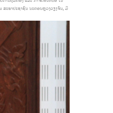
ຍການຄຸ້ມຄອງ ແລະ ກໍາຈັດຂີ້ເຫຍື້ອ ໃນ
 ສະພາປະຊາຊົນ ນະຄອນຫຼວງວຽງຈັນ
,
ມີ