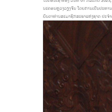
ໃນຕອນເຊົ້າຂອງ ວັນທີ 01 ກໍລະກົດ 2025
ນະຄອນຫຼວງວຽງຈັນ ໂດຍການເປັນປະທານຂ
ບັນດາທ່ານສະມາຊິກສະພາແຫ່ງຊາດ ປະຈໍາເ