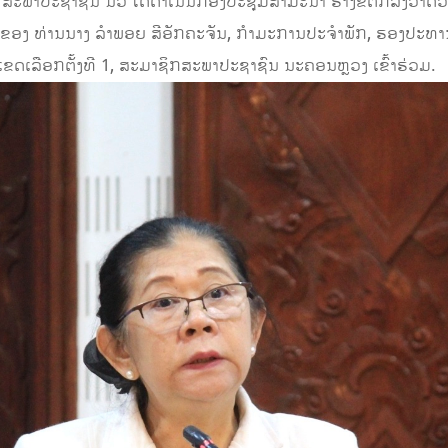
,
ສະພາປະຊາຊົນ ນວ ໄດ້ດໍາເນີນກອງປະຊຸມສຳມະນາ ຮ່າງຂໍ້ຕົກລົງວ່າດ້ວ
ອງ ທ່ານນາງ ລຳພອຍ ສີອັກຄະຈັນ
,
ກໍາມະການປະຈຳພັກ
,
ຮອງປະທານ
ຂດເລືອກຕັ້ງທີ 1, ສະມາຊິກສະພາປະຊາຊົນ ນະຄອນຫຼວງ ເຂົ້າຮ່ວມ.