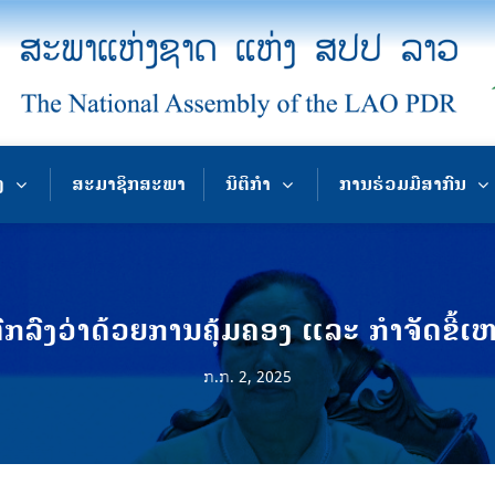
ງ
ສະມາຊິກສະພາ
ນິຕິກຳ
ການຮ່ວມມືສາກົນ
ົກລົງວ່າດ້ວຍການຄຸ້ມຄອງ ແລະ ກໍາຈັດຂີ້
ກ.ກ. 2, 2025