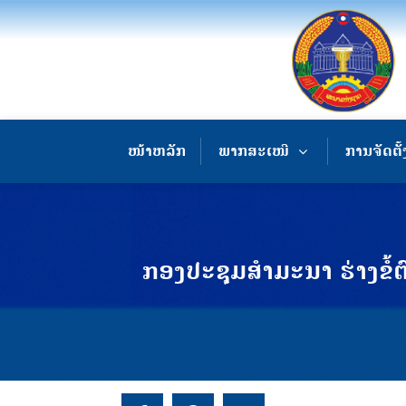
ໜ້າຫລັກ
ພາກສະເໜີ
ການຈັດຕັ້
ກອງປະຊຸມສຳມະນາ ຮ່າງຂໍ້ຕ