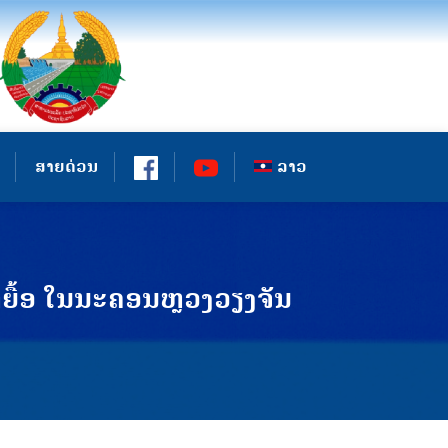
ສາຍດ່ວນ
ລາວ
ເຫຍື້ອ ໃນນະຄອນຫຼວງວຽງຈັນ