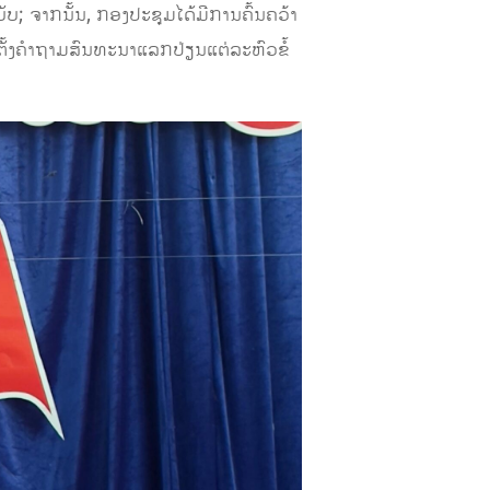
ັບ; ຈາກນັ້ນ, ກອງປະຊຸມໄດ້ມີການຄົ້ນຄວ້າ
ຕັ້ງຄໍາຖາມສົນທະນາແລກປ່ຽນແຕ່ລະຫົວຂໍ້