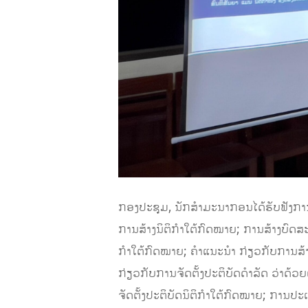
ກອງປະຊຸມ, ນັກສໍາມະນາກອນໄດ້ຮັບຟັງການເ
ການສ້າງນິຕິກຳໃຕ້ກົດໝາຍ; ການສ້າງບົດສ
ກຳໃຕ້ກົດໝາຍ; ຄໍາແນະນຳ ກ່ຽວກັບການສ້າ
ກ່ຽວກັບການຈັດຕັ້ງປະຕິບັດດໍາລັດ ວ່າ
ຈັດຕັ້ງປະຕິບັດນິຕິກຳໃຕ້ກົດໝາຍ; ການປ