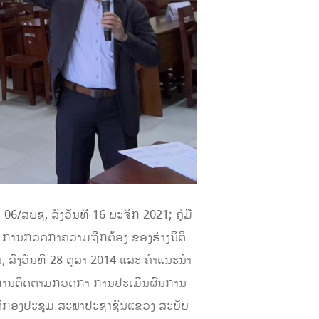
6/ສພຊ,​ ລົງວັນທີ 16 ພະຈິກ 2021; ຄູ່ມື
ຳ; ການກວດກາຄວາມຖືກຕ້ອງ ຂອງຮ່າງນິຕິ
 ລົງວັນທີ 28 ຕຸລາ 2014 ແລະ ຄໍາແນະນຳ
6; ການຕິດຕາມກວດກາ ການປະເມີນຜົນການ
ມະຕິກອງປະຊຸມ ສະພາປະຊາຊົນແຂວງ ສະບັບ