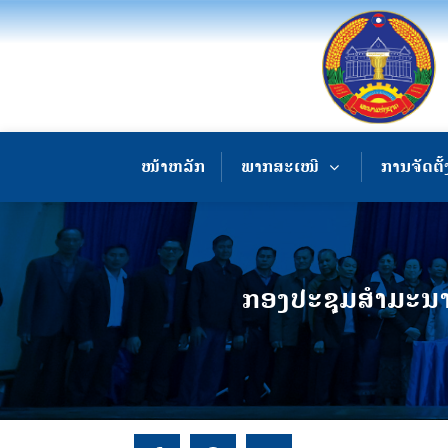
ໜ້າຫລັກ
ພາກສະເໜີ
ການຈັດຕັ້
ກອງປະຊຸມສຳມະນາຍ