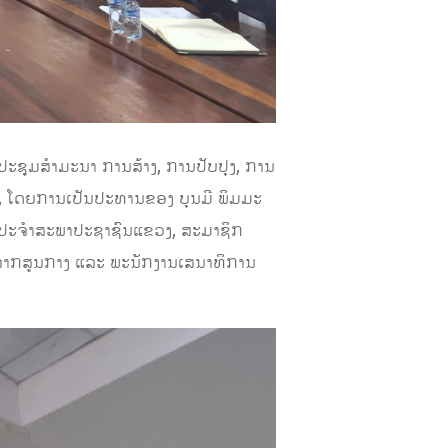
ປະຊຸມສຳມະນາ ການສ້າງ, ການປັບປຸງ,​ ການ
ງ, ໂດຍການເປັນປະທານຂອງ ບຸນມີ ພິມມະ
ະປະຈໍາສະພາປະຊາຊົນແຂວງ, ສະມາຊິກ
ນຈາກສູນກາງ ແລະ ພະນັກງານເສນາທິການ