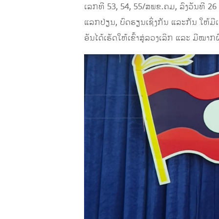
ເລກທີ 53, 54, 55/ສພຂ.ຄມ,​ ລົງວັນທີ 2
ແລກປ່ຽນ, ບົດຮຽນເຊິ່ງກັນ ແລະກັນ ໃຫ້ມ
ອັນໄດ້ເຮັດໃຫ້ເຂົ້າສູ່ລວງເລິກ ແລະ ມີໝາກຜ