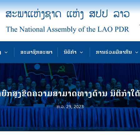
ງ
ສະມາຊິກສະພາ
ນິຕິກຳ
ການຮ່ວມມືສາກົນ
ົກສູງຂີດຄວາມສາມາດທາງດ້ານ ນິຕິກຳໃຕ
ທ.ວ. 29, 2023