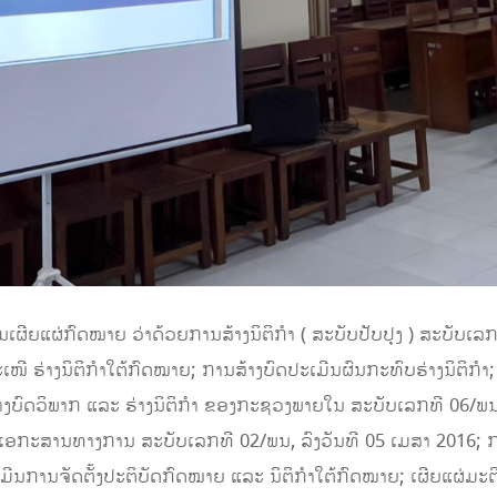
ຜີຍແຜ່ກົດໝາຍ ວ່າດ້ວຍການສ້າງນິຕິກຳ ( ສະບັບປັບປຸງ ) ສະບັບເລກ 0
ະເໜີ ຮ່າງນິຕິກຳໃຕ້ກົດໝາຍ; ການສ້າງບົດປະເມີນຜົນກະທົບຮ່າງນິຕິກ
ງບົດວິພາກ ແລະ ຮ່າງນິຕິກຳ ຂອງກະຊວງພາຍໃນ ສະບັບເລກທີ 06/ພນ,
ດ້ວຍເອກະສານທາງການ ສະບັບເລກທີ 02/ພນ,​ ລົງວັນທີ 05 ເມສາ 201
ະເມີນການຈັດຕັ້ງປະຕິບັດກົດໝາຍ ແລະ ນິຕິກຳໃຕ້ກົດໝາຍ; ເຜີຍແຜ່