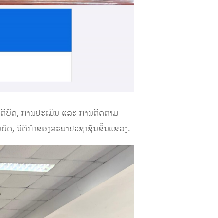
ງປະຕິບັດ, ການປະເມີນ ແລະ ການຕິດຕາມ
ຍັດ,​ ນິຕິກຳຂອງສະພາປະຊາຊົນຂັ້ນແຂວງ.