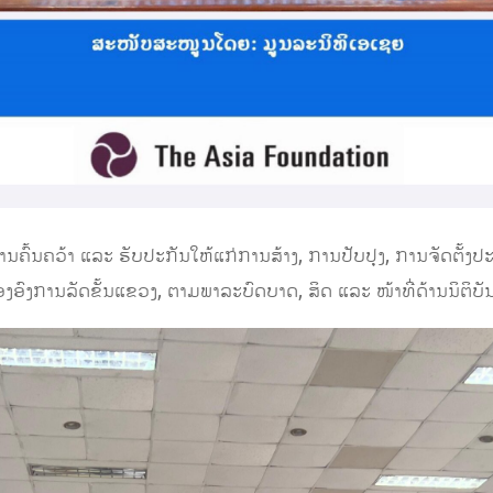
ການຄົ້ນຄວ້າ ແລະ ຮັບປະກັນໃຫ້ແກ່ການສ້າງ, ການປັບປຸງ,​ ການຈັດຕັ້
ົງການລັດຂັ້ນແຂວງ,​ ຕາມພາລະບົດບາດ, ສິດ ແລະ ໜ້າທີ່ດ້ານນິຕິບັນ