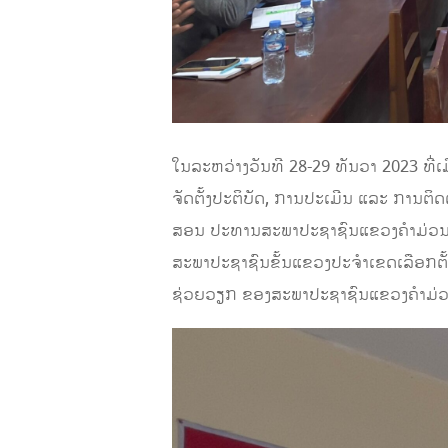
ໃນລະຫວ່າງວັນທີ 28-29 ທັນວາ 2023 ທີ່
ຈັດຕັ້ງປະຕິບັດ,​ ການປະເມີນ ແລະ ການ
ສອນ ປະທານສະພາປະຊາຊົນແຂວງຄໍາມ່ວນ, 
ສະພາປະຊາຊົນຂັ້ນແຂວງປະຈໍາເຂດເລືອກຕ
ຊ່ວຍວຽກ ຂອງສະພາປະຊາຊົນແຂວງຄໍາມ່ວນເຂ