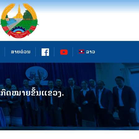
ສາຍດ່ວນ
ລາວ
້ກົດໝາຍຂັ້ນແຂວງ.