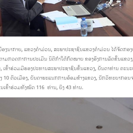
ເມືອງນາກາຍ, ແຂວງຄໍາມ່ວນ, ສະພາປະຊາຊົນແຂວງຄໍາມ່ວນ ໄດ້ຈັດກອງ
ຕິດຕາມກວດກາການປະເມີນ ນິຕິກຳໃຕ້ກົດໝາຍ ຂອງອົງການລັດຂັ້ນແຂວ
ເຂົ້າຮ່ວມມີຮອງປະທານສະພາປະຊາຊົນຂັ້ນແຂວງ, ບັນດາທ່ານ ຄະນ
ັ້ງ 10 ຕົວເມືອງ, ບັນດາພະແນກການອ້ອມຂ້າງແຂວງ, ນັກວິທະຍາກອ
ົ້າຮ່ວມທັງໝົດ 116 ທ່ານ, ຍິງ 43 ທ່ານ.