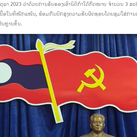
6 ຕຸລາ 2023 ວ່າດ້ວຍການຮັບຮອງເອົານິຕິກຳໃຕ້ກົດໝາຍ ຈໍານວນ 3 ສະບ
ີເນື້ອໃນທີ່ໜັກແໜ້ນ, ພ້ອມກັນຍົກສູງຄວາມຮັບຜິດຊອບໂດຍສຸມໃສ່ການ
ົນຫຼາຍຂຶ້ນ.