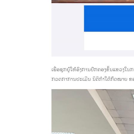
ເພື່ອຊຸກຍູ້ໃຫ້ອົງການປົກຄອງຂັ້ນແຂວງໃນ
ກວດກາການປະເມີນ ນິຕິກຳໃຕ້ກົດໝາຍ ຂອງອ