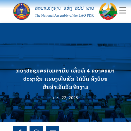
ກອງປະຊຸມສະໄໝສາມັນ ເທື່ອທີ 4 ຂອງສະພາ
ປະຊາຊົນ ແຂວງຫົວພັນ ໄດ້ອັດ ລົງດ້ວຍ
ຜົນສຳເລັດອັນຈົບງາມ
ກ.ພ. 22, 2023