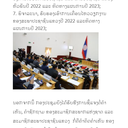
ຫົວພັນປີ 2022 ແລະ ທິດທາງແຜນການປີ 2023;
ພິຈາລະນາ, ຮັບຮອງເອົາການເຄື່ອນໄຫວວຽກງານ
ຂອງສະພາປະຊາຊົນແຂວງປີ 2022 ແລະທິດທາງ
ແຜນການປີ 2023;
ນອກຈາກນີ້ ກອງປະຊຸມຍັງໄດ້ຮັບຟັງການຊີ້ແຈງຕໍ່ຄໍາ
ເຫັນ, ຄໍາຊັກຖາມ ຂອງສະມາຊິກສະພາກແຫ່ງຊາດ ແລະ
ສະມາຊິກສະພາປະຊາຊົນແຂວງ ກໍ່ຄືຄຳຄິດຄຳເຫັນ ຂອງ