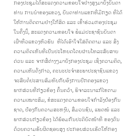
ກອງປະຊຸມໄດ້ສະແດງຄວາມຂອບໃຈຢ່າງສູງມາຍັງບັນດາ
ທ່ານ ການນຳຂອງແຂວງ, ບັນດາທ່ານແຂກທີ່ມີກຽດ ທີ່ໄດ້
ໃຫ້ການຕິດຕາມຢ່າງໃກ້ສິດ ແລະ ເຂົ້າຮ່ວມກອງປະຊຸມ
ໃນຄັ້ງນີ້, ສະແດງຄວາມຂອບໃຈ ພໍ່ແມ່ປະຊາຊົນບັນດາ
ເຜົ່າທົ່ວແຂວງຫົວພັນ ທີ່ໄດ້ເອົາໃຈໃສ່ຕິດຕາມ ແລະ ສົ່ງ
ຄວາມຄິດເຫັນທີ່ເປັນປະໂຫຍດໂດຍຜ່ານໂທລະສັບສາຍ
ດ່ວນ ແລະ ຈາກສື່ຕ່າງໆມາຍັງກອງປະຊຸມ ເຊິ່ງຄວາມຄິດ,
ຄວາມເຫັນດັ່ງກ່າວ, ຄະນະປະຈຳສະພາປະຊາຊົນແຂວງ
ຈະສືບຕໍ່ປະສານສົມທົບກັບອົງການປົກຄອງແຂວງ
ພາກສ່ວນທີ່ກ່ຽວຂ້ອງ ຄົ້ນຄວ້າ, ພິຈາລະນາແກ້ໄຂຕາມ
ຄວາມເໝາະສົມ, ຂໍສະແດງຄວາມຂອບໃຈກຳລັງປ້ອງກັນ
ຊາດ, ປ້ອງກັນຄວາມສະຫງົບ, ສື່ມວນຊົນ, ແພດໝໍ ແລະ
ພາກສ່ວນກ່ຽວຂ້ອງ ໄດ້ພ້ອມກັນປະຕິບັດໜ້າທີ່ ຂອງຕົນ
ດ້ວຍຄວາມຮັບຜິດຊອບສູງ ປະກອບສ່ວນເຮັດໃຫ້ກອງ