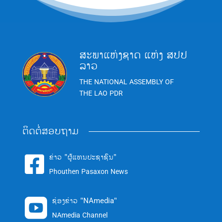
ສະພາແຫ່ງຊາດ ແຫ່ງ ສປປ
ລາວ
THE NATIONAL ASSEMBLY OF
THE LAO PDR
ຕິດຕໍ່ສອບຖາມ
ຂ່າວ "ຜູ້ແທນປະຊາຊົນ"

Phouthen Pasaxon News
ຊ່ອງຂ່າວ "NAmedia"

NAmedia Channel