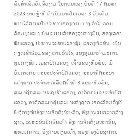
ຜົນສຳເລັດອັນຈົບງາມ ໃນຕອນແລງ ວັນທີ 17 ກຸມພາ
2023 ພາຍຫຼັງທີ່ ດໍາເນີນມາເປັນເວລາ 3 ວັນເຕັມ.
ພາຍໃຕ້ການເປັນປະທານຂອງທ່ານ ນາງ ອຳໄພວອນ
ລ້ອມບຸນແພງ ກຳມະການສຳຮອງສູນກາງພັກ, ຮອງເລຂາ
ພັກແຂວງ, ປະທານສະພາປະຊາຊົນ ແຂວງຫົວພັນ. ເປັນ
ກຽດເຂົ້າຮ່ວມຂອງ ທ່ານວັນໄຊ ແພງຊຸມມາກຳມະການ
ສູນກາງພັກ, ເລຂາພັກແຂວງ, ເຈົ້າແຂວງຫົວພັນ, ມີ
ບັນດາທ່ານ ຄະນະປະຈຳພັກແຂວງ, ສະມາຊິກສະພາ
ແຫ່ງຊາດ ປະຈຳເຂດເລືອກຕັ້ງທີ 8 ແຂວງຫົວພັນ,
ສະມາຊິກສະພາປະຊາຊົນແຂວງ, ອາດີດຄະນະປະຈໍາພັກ
ແຂວງ, ອາດີດສະມາຊິກສະພາແຫ່ງຊາດ ເຂດເລືອກຕັ້ງທີ
8 ຜູ້ຕາງໜ້າອົງການຈັດຕັ້ງພັກ-ລັດ, ອົງການແນວລາວສ້າງ
ຊາດ, ສະຫະພັນນັກຮົບເກົ່າ ອົງການຈັດຕັ້ງມະຫາຊົນ,
ພະແນກການ, ອົງການທຽບເທົ່າ, ສອງກອງບັນຊາການ