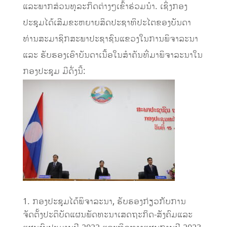
ແລະພາກສ່ວນທຸລະກິດຕ່າງໆເຂົ້າຮ່ວມນຳ. ເຊິ່ງກອງ
ປະຊຸມໄດ້ເສີມຂະຫຍາຍສິດປະຊາທິປະໄຕຂອງບັນດາ
ທ່ານສະມາຊິກສະພາປະຊາຊົນແຂວງໃນການພິຈາລະນາ
ແລະ ຮັບຮອງເອົາບັນດາເນື້ອໃນສໍາຄັນທີ່ມາພິຈາລະນາໃນ
ກອງປະຊຸມ ມີດັ່ງນີ້:
ກອງປະຊຸມໄດ້ພິຈາລະນາ, ຮັບຮອງກ່ຽວກັບການ
ຈັດຕັ້ງປະຕິບັດແຜນພັດທະນາເສດຖະກິດ-ສັງຄົມແລະ