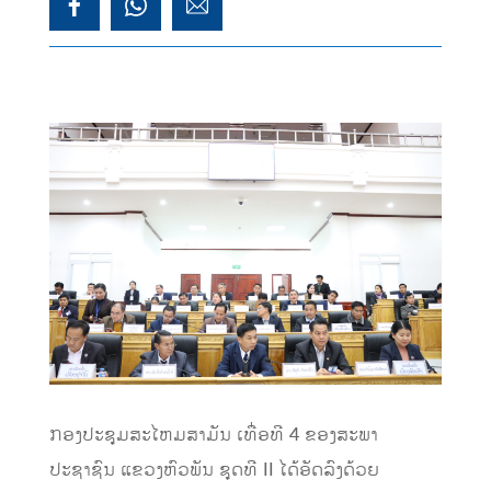
ກອງປະຊຸມສະໄຫມສາມັນ ເທື່ອທີ 4 ຂອງສະພາ
ປະຊາຊົນ ແຂວງຫົວພັນ ຊຸດທີ II ໄດ້ອັດລົງດ້ວຍ