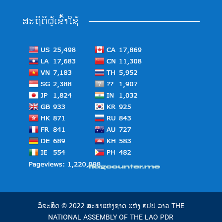
ສະຖິຕິຜູ້ເຂົ້າໃຊ້
ລິຂະສິດ © 2022 ສະພາແຫ່ງຊາດ ແຫ່ງ ສປປ ລາວ THE
NATIONAL ASSEMBLY OF THE LAO PDR