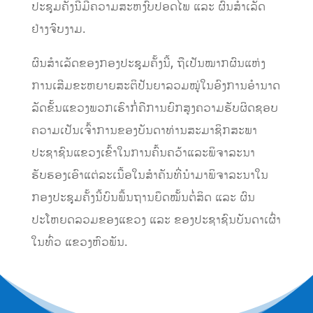
ປະຊຸມຄັ້ງນີ້ມີຄວາມສະຫງົບປອດໄພ ແລະ ຜົນສຳເລັດ
ຢ່າງຈົບງາມ.
ຜົນສຳເລັດຂອງກອງປະຊຸມຄັ້ງນີ້, ຖືເປັນໝາກຜົນແຫ່ງ
ການເສີມຂະຫຍາຍສະຕິປັນຍາລວມໝູ່ໃນອົງການອຳນາດ
ລັດຂັ້ນແຂວງພວກເຮົາກໍ່ຄືການຍົກສູງຄວາມຮັບຜິດຊອບ
ຄວາມເປັນເຈົ້າການຂອງບັນດາທ່ານສະມາຊິກສະພາ
ປະຊາຊົນແຂວງເຂົ້າໃນການຄົ້ນຄວ້າແລະພິຈາລະນາ
ຮັບຮອງເອົາແຕ່ລະເນື້ອໃນສຳຄັນທີ່ນຳມາພິຈາລະນາໃນ
ກອງປະຊຸມຄັ້ງນີ້ບົນພື້ນຖານຍຶດໝັ້ນຕໍ່ສິດ ແລະ ຜົນ
ປະໂຫຍດລວມຂອງແຂວງ ແລະ ຂອງປະຊາຊົນບັນດາເຜົ່າ
ໃນທົ່ວ ແຂວງຫົວພັນ.