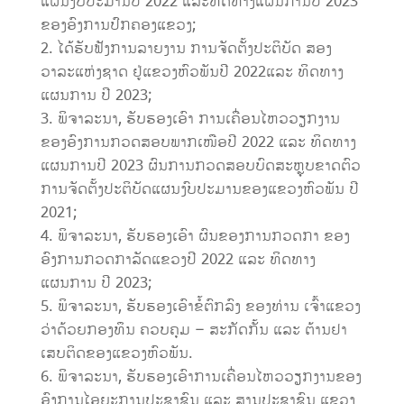
ແຜນງົບປະມານປີ 2022 ແລະທິດທາງແຜນການປີ 2023
ຂອງອົງການປົກຄອງແຂວງ;
ໄດ້ຮັບຟັງການລາຍງານ ການຈັດຕັ້ງປະຕິບັດ ສອງ
ວາລະແຫ່ງຊາດ ຢູ່ແຂວງຫົວພັນປີ 2022ແລະ ທິດທາງ
ແຜນການ ປີ 2023;
ພິຈາລະນາ, ຮັບຮອງເອົາ ການເຄື່ອນໄຫວວຽກງານ
ຂອງອົງການກວດສອບພາກເໜືອປີ 2022 ແລະ ທິດທາງ
ແຜນການປີ 2023 ຜົນການກວດສອບບົດສະຫຼຸບຂາດຕົວ
ການຈັດຕັ້ງປະຕິບັດແຜນງົບປະມານຂອງແຂວງຫົວພັນ ປີ
2021;
ພິຈາລະນາ, ຮັບຮອງເອົາ ຜົນຂອງການກວດກາ ຂອງ
ອົງການກວດກາລັດແຂວງປີ 2022 ແລະ ທິດທາງ
ແຜນການ ປີ 2023;
ພິຈາລະນາ, ຮັບຮອງເອົາຂໍ້ຕົກລົງ ຂອງທ່ານ ເຈົ້າແຂວງ
ວ່າດ້ວຍກອງທຶນ ຄວບຄຸມ – ສະກັດກັ້ນ ແລະ ຕ້ານຢາ
ເສບຕິດຂອງແຂວງຫົວພັນ.
ພິຈາລະນາ, ຮັບຮອງເອົາການເຄື່ອນໄຫວວຽກງານຂອງ
ອົງການໄອຍະການປະຊາຊົນ ແລະ ສານປະຊາຊົນ ແຂວງ