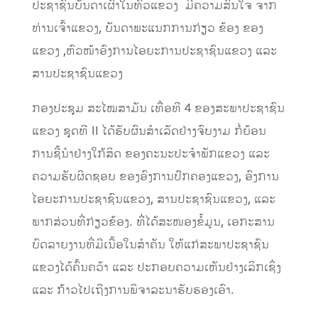
ປະຊາຊົນບັນດາເຜົ່າໃນທົ່ວແຂວງ ມີຄວາມສົນໃຈ ຈາກ
ທ່ານເຈົ້າແຂວງ, ບັນດາພະແນກການກ່ຽວ ຂ້ອງ ຂອງ
ແຂວງ ,ຫົວໜ້າອົງການໄອຍະການປະຊາຊົນແຂວງ ແລະ
ສານປະຊາຊົນແຂວງ
ກອງປະຊຸມ ສະໄໝສາມັນ ເທື່ອທີ 4 ຂອງສະພາປະຊາຊົນ
ແຂວງ ຊຸດທີ II ໄດ້ຮັບຜົນສໍາເລັດຢ່າງຈົບງາມ ກໍ່ຍ້ອນ
ການຊີ້ນໍາຢ່າງໃກ້ສິດ ຂອງຄະນະປະຈໍາພັກແຂວງ ແລະ
ຄວາມຮັບຜິດຊອບ ຂອງອົງການປົກຄອງແຂວງ, ອົງການ
ໄອຍະການປະຊາຊົນແຂວງ, ສານປະຊາຊົນແຂວງ, ແລະ
ພາກສ່ວນທີ່ກ່ຽວຂ້ອງ. ທີ່ໄດ້ສະໜອງຂໍ້ມູນ, ເອກະສານ
ບົດລາຍງານທີ່ມີເນື້ອໃນສຳຄັນ ໃຫ້ແກ່ສະພາປະຊາຊົນ
ແຂວງໄດ້ຄົ້ນຄວ້າ ແລະ ປະກອບຄວາມເຫັນຢ່າງເລິກເຊິ່ງ
ແລະ ກ້າວໄປເຖີງການພິຈາລະນາຮັບຮອງເອົາ.