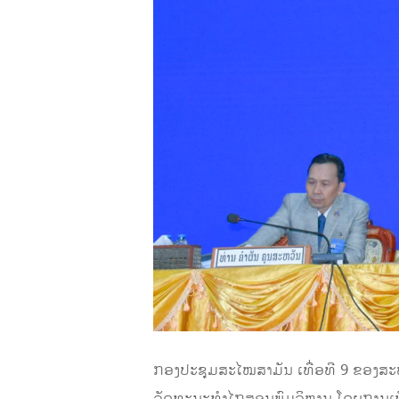
ກອງປະຊຸມສະໄໝສາມັນ ເທື່ອທີ 9 ຂອງສະພາ
ວັດທະນະທໍາໄກສອນພົມວິຫານ ໂດຍການເປັ