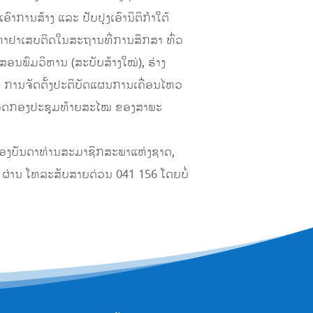
ການສ້າງ ແລະ ປັບປຸງເອົານິຕິກໍາໃຕ້
ັນຫາຢາເສບຕິດໃນສະຖານທີ່ການສຶກສາ ທົ່ວ
ອນພົມວິຫານ (ສະບັບສ້າງໃໝ່), ຮ່າງ
ັບ ການຈັດຕັ້ງປະຕິບັດແຜນການເຄື່ອນໄຫວ
ນຮອດກອງປະຊຸມທ້າຍສະໄໝ ຂອງສາພະ
ຂອງບັນດາທ່ານສະມາຊິກສະພາແຫ່ງຊາດ,
 ຜ່ານ ໂທລະສັບສາຍດ່ວນ 041 156 ໂດຍບໍ່