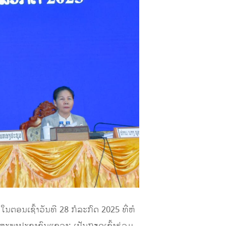
ຕອນເຊົ້າວັນທີ 28 ກໍລະກົດ 2025 ທີ່ຫໍ
ະພາປະຊາຊົນແຂວງ; ເປັນກຽດເຂົ້າຮ່ວມ