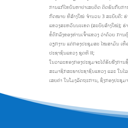
ການແກ້ໄຂບັນຫາຢາເສບຕິດ ຕິດພັນກັບການແກ
ກົດໝາຍ ທີ່ສ້າງໃໝ່ ຈຳນວນ 3 ສະບັບຄື: ຮ
ແຂວງສະຫວັນນະເຂດ (ສະບັບສ້າງໃໝ່); ຮ່າ
ຂໍ້ຕົກລົງຂອງທ່ານເຈົ້າແຂວງ ວ່າດ້ວຍ ກາ
ວຽກງານ ແຕ່ກອງປະຊຸມສະ ໄໝສາມັນ ເທື
ປະຊາຊົນແຂວງ ຊຸດທີ II;
ໃນວາລະຂອງກອງປະຊຸມຈະໄດ້ຮັບຟັງການຊີ
ສະມາຊິກສະພາປະຊາຊົນແຂວງ ແລະ ໃນໄລຍະດ
ເສຍຄ່າ ໃນໂມງລັດຖະການ, ຊຶ່ງກອງປະຊຸມຈ