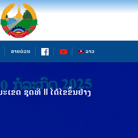
ສາຍດ່ວນ
ລາວ
 ຊຸດທີ II ໄດ້ໄຂຂຶ້ນຢ່າງ