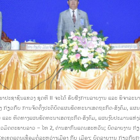
າປະຊາຊົນແຂວງ ຊຸດທີ II ຈະໄດ້ ຮັບຟັງການລາຍງານ ແລະ ພິຈາລະນາຮ
ຂວງ ກ່ຽວກັບ ການຈັດຕັ້ງປະຕິບັດແຜນພັດທະນາເສດຖະກິດ-ສັງຄົມ, ແຜນງ
ລະ ທິດທາງແຜນພັດທະນາເສດຖະກິດ-ສັງຄົມ, ແຜນງົບປະມານແຫ່ງລັດ
ົວມິດຕະພາບລາວ – ໄທ 2, ດ່ານສາກົນແດນສະຫວັນ; ບົດລາຍງານ ກ່ຽ
ຂເຂດແດນເຊື່ອມຕໍ່ລະຫວ່າງເມືອງ ກັບ ເມືອງ; ບົດລາຍງານ ກ່ຽວກັບກ