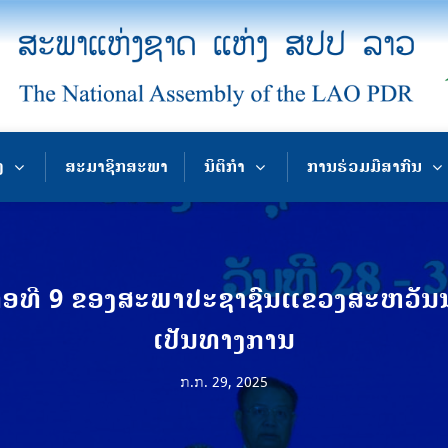
ງ
ສະມາຊິກສະພາ
ນິຕິກຳ
ການຮ່ວມມືສາກົນ
ອທີ 9 ຂອງສະພາປະຊາຊົນແຂວງສະຫວັນນະເຂດ
ເປັນທາງການ
ກ.ກ. 29, 2025