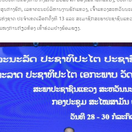
ູນກາງພັກ, ເລຂາຄະນະບໍລິຫານງານພັກແຂວງ, ເຈົ້ົ້າແຂວງສະຫວັນນະເຂ
ຫ່ງຊາດ ປະຈໍາເຂດເລືອກຕັ້ງທີ 13 ແລະ ສະມາຊິກສະພາປະຊາຊົນແຂ
ໜງການກ່ຽວຂ້ອງ ເຂົ້າຮ່ວມຢ່າງພ້ອມພຽງ.