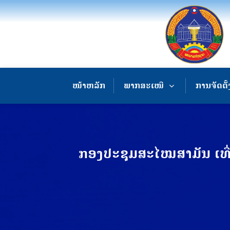
ໜ້າຫລັກ
ພາກສະເໜີ
ການຈັດຕັ້
ກອງປະຊຸມສະໄໝສາມັນ ເທື່