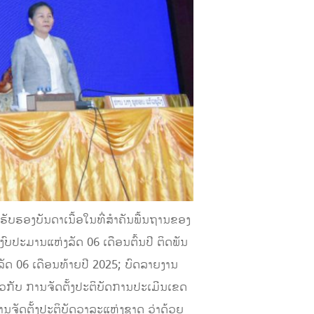
ັບຮອງບັນດາເນື້ອໃນທີ່ສຳຄັນພື້ນຖານຂອງ
ົບປະມານແຫ່ງລັດ 06 ເດືອນຕົ້ນປີ ຕິດພັນ
 06 ເດືອນທ້າຍປີ 2025; ບົດລາຍງານ
ວກັບ ການຈັດຕັ້ງປະຕິບັດການປະເມີນເຂດ
ານຈັດຕັ້ງປະຕິບັດວາລະແຫ່ງຊາດ ວ່າດ້ວຍ