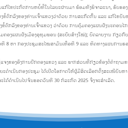
້ໄຂປະກົດການຫຍໍ້ທໍ້ໃນໄລຍະຜ່ານມາ ພ້ອມທັງພິຈາລະນາ, ຮັບຮອງເອົາ
່າງຂໍ້ຕົກລົງຂອງທ່ານເຈົ້າແຂວງວ່າດ້ວຍ ການສະກັດກັ້ນ ແລະ ແກ້ໄຂບ
ງຂໍ້ຕົກລົງຂອງທ່ານເຈົ້າແຂວງ ວ່າດ້ວຍ ການຄຸ້ມຄອງແຜນຜັງນະຄອນໄກສ
ນຄຸ້ມຄອງແຜນຜັງເມືອງອຸທຸມພອນ (ສະບັບສ້າງໃໝ່); ບົດລາຍງານ ກ່ຽວກ
່ອທີ 8 ຫາ ກອງປະຊຸມສະໄໝສາມັນເທື່ອທີ 9 ແລະ ທິດທາງແຜນກາ
້ແຈງຂອງອົງການປົກຄອງແຂວງ ແລະ ພາກສ່ວນທີ່ກ່ຽວຂ້ອງຕໍ່ຄຳຖາມ
ໍາເນີນກອງປະຊຸມ ໄດ້ເປີດໂອກາດໃຫ້ຜູ້ມີສິດເລືອກຕັ້ງສະເໜີບັນຫາ
ະໄດ້ດຳເນີນໄປຈົນຮອດວັນທີ 30 ກໍລະກົດ 2025 ຈຶ່ງຈະສຳເລັດ.