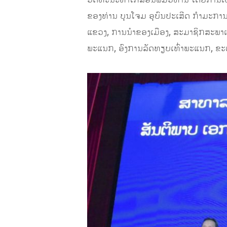
ຂອງທ່ານ ບຸນໂຈມ ອຸບົນປະເສີດ ກໍາມະການສ
ແຂວງ, ການນຳຂອງເມືອງ, ສະມາຊິກສະພາແ
ພະແນກ, ອົງການລັດທຽບເທົ່າພະແນກ, ຂະແ