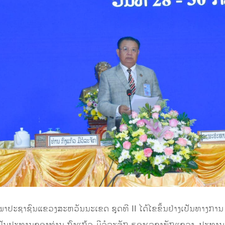
ປະຊາຊົນແຂວງສະຫວັນນະເຂດ ຊຸດທີ II ໄດ້ໄຂຂຶ້ນຢ່າງເປັນທາງການ ໃນ
ນປະທານຂອງທ່ານ ກົງແກ້ວ ມີວໍລະຈັກ ຮອງເລຂາພັກແຂວງ, ປະທານສ