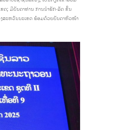
ດ; ມີບັນດາທ່ານ ການນໍາພັກ-ລັດ ຂັ້ນ
ວງສະຫວັນນະເຂດ ພ້ອມດ້ວຍບັນດາຫົວໜ້າ