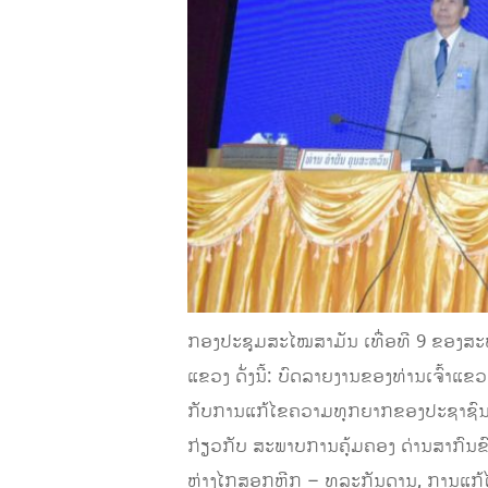
ກອງປະຊຸມສະໄໝສາມັນ ເທື່ອທີ 9 ຂອງສະພ
ແຂວງ ດັ່ງນີ້: ບົດລາຍງານຂອງທ່ານເຈົ້າແ
ກັບການແກ້ໄຂຄວາມທຸກຍາກຂອງປະຊາຊົນ ແ
ກ່ຽວກັບ ສະພາບການຄຸ້ມຄອງ ດ່ານສາກົນຂ
ຫ່າງໄກສອກຫຼີກ – ທຸລະກັນດານ, ການແກ້ໄ