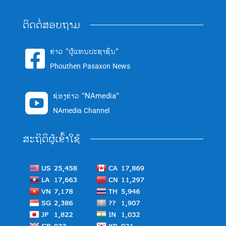
ຕິດຕໍ່ສອບຖາມ
ຂ່າວ "ຜູ້ແທນປະຊາຊົນ"

Phouthen Pasaxon News
ຊ່ອງຂ່າວ "NAmedia"

NAmedia Channel
ສະຖິຕິຜູ້ເຂົ້າໃຊ້