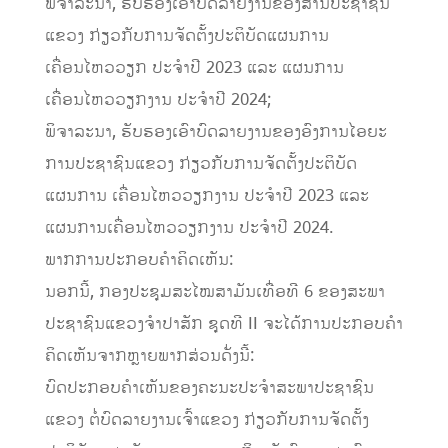
ພິຈາລະນາ, ຮັບຮອງເອົາບົດລາຍງານຂອງສານປະຊາຊົນ
ແຂວງ ກ່ຽວກັບການຈັດຕັ້ງປະຕິບັດແຜນການ
ເຄື່ອນໄຫວວຽກ ປະຈໍາປີ 2023 ແລະ ແຜນການ
ເຄື່ອນໄຫວວຽກງານ ປະຈໍາປີ 2024;
ພິຈາລະນາ, ຮັບຮອງເອົາບົດລາຍງານຂອງອົງການໄອຍະ
ການປະຊາຊົນແຂວງ ກ່ຽວກັບການຈັດຕັ້ງປະຕິບັດ
ແຜນການ ເຄື່ອນໄຫວວຽກງານ ປະຈໍາປີ 2023 ແລະ
ແຜນການເຄື່ອນໄຫວວຽກງານ ປະຈໍາປີ 2024.
ພາກການປະກອບຄໍາຄິດເຫັນ:
ນອກນີ້, ກອງປະຊຸມສະໄໝສາມັນເທື່ອທີ 6 ຂອງສະພາ
ປະຊາຊົນແຂວງຈໍາປາສັກ ຊຸດທີ II ຈະໄດ້ການປະກອບຄໍາ
ຄິດເຫັນຈາກຫຼາຍພາກສ່ວນດັ່ງນີ້:
ບົດປະກອບຄໍາເຫັນຂອງຄະນະປະຈໍາສະພາປະຊາຊົນ
ແຂວງ ຕໍ່ບົດລາຍງານເຈົ້າແຂວງ ກ່ຽວກັບການຈັດຕັ້ງ