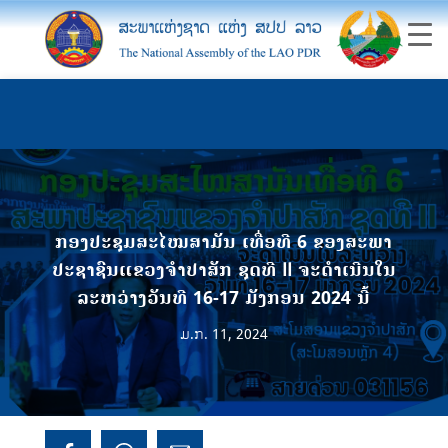
ກອງປະຊຸມສະໄໝສາມັນ ເທື່ອທີ 6 ຂອງສະພາ
ປະຊາຊົນແຂວງຈໍາປາສັກ ຊຸດທີ II ຈະດໍາເນີນໃນ
ລະຫວ່າງວັນທີ 16-17 ມັງກອນ 2024 ນີ້
ມ.ກ. 11, 2024