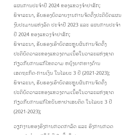
ແຜນການປະຈໍາປີ 2024 ຂອງແຂວງຈໍາປາສັກ;
ພິຈາລະນາ, ຮັບຮອງບົດລາຍງານການຈັດຕັ້ງປະຕິບັດແຜນ
ງົບປະມານແຫ່ງລັດ ປະຈໍາປີ 2023 ແລະ ແຜນການປະຈໍາ
ປີ 2024 ຂອງແຂວງຈໍາປາສັກ;
ພິຈາລະນາ, ຮັບຮອງເອົາບົດສະຫຼຸບຜົນການຈັດຕັ້ງ
ປະຕິບັດວາລະຂອງແຂວງຕາມເນື້ອໃນວາລະແຫ່ງຊາດ
ກ່ຽວກັບການແກ້ໄຂຄວາມ ຫຍຸ້ງຍາກທາງດ້ານ
ເສດຖະກິດ-ການເງິນ ໃນໄລຍະ 3 ປີ (2021-2023);
ພິຈາລະນາ, ຮັບຮອງເອົາບົດສະຫຼຸບຜົນການຈັດຕັ້ງ
ປະຕິບັດວາລະຂອງແຂວງຕາມເນື້ອໃນວາລະແຫ່ງຊາດ
ກ່ຽວກັບການແກ້ໄຂບັນຫາຢາເສບຕິດ ໃນໄລຍະ 3 ປີ
(2021-2023);
ວຽກງານຂອງອົງການກວດກາລັດ ແລະ ອົງການກວດ