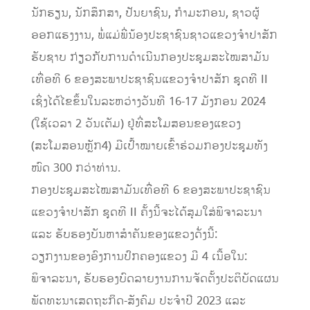
ນັກຮຽນ, ນັກສຶກສາ, ປັນຍາຊົນ, ກຳມະກອນ, ຊາວຜູ້
ອອກແຮງງານ, ພໍ່ແມ່ພີ່ນ້ອງປະຊາຊົນຊາວແຂວງຈໍາປາສັກ
ຮັບຊາບ ກ່ຽວກັບການດໍາເນີນກອງປະຊຸມສະໄໝສາມັນ
ເທື່ອທີ 6 ຂອງສະພາປະຊາຊົນແຂວງຈໍາປາສັກ ຊຸດທີ II
ເຊິ່ງໄດ້ໄຂຂຶ້ນໃນລະຫວ່າງວັນທີ 16-17 ມັງກອນ 2024
(ໃຊ້ເວລາ 2 ວັນເຕັມ) ຢູ່ທີ່ສະໂມສອນຂອງແຂວງ
(ສະໂມສອນຫຼັກ4) ມີເປົ້າໝາຍເຂົ້າຮ່ວມກອງປະຊຸມທັງ
ໜົດ 300 ກວ່າທ່ານ.
ກອງປະຊຸມສະໄໝສາມັນເທື່ອທີ 6 ຂອງສະພາປະຊາຊົນ
ແຂວງຈໍາປາສັກ ຊຸດທີ II ຄັ້ງນີ້ຈະໄດ້ສຸມໃສ່ພິຈາລະນາ
ແລະ ຮັບຮອງບັນຫາສຳຄັນຂອງແຂວງດັ່ງນີ້:
ວຽກງານຂອງອົງການປົກຄອງແຂວງ ມີ 4 ເນື້ອໃນ:
ພິຈາລະນາ, ຮັບຮອງບົດລາຍງານການຈັດຕັ້ງປະຕິບັດແຜນ
ພັດທະນາເສດຖະກິດ-ສັງຄົມ ປະຈໍາປີ 2023 ແລະ