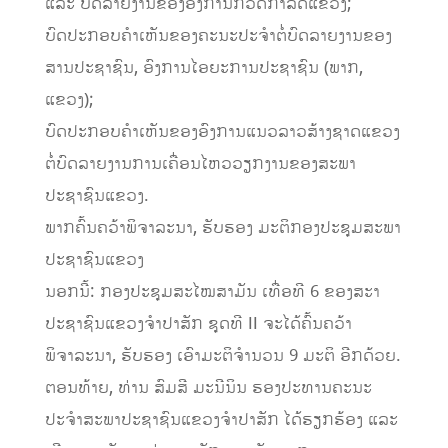
ແລະ ບົດລາຍງານຂອງອົງການກວດກາລັດແຂວງ;
ບົດປະກອບຄໍາເຫັນຂອງຄະນະປະຈໍາຕໍ່ບົດລາຍງານຂອງ
ສານປະຊາຊົນ, ອົງການໄອຍະການປະຊາຊົນ (ພາກ,
ແຂວງ);
ບົດປະກອບຄໍາເຫັນຂອງອົງການແນວລາວສ້າງຊາດແຂວງ
ຕໍ່ບົດລາຍງານການເຄື່ອນໄຫວວຽກງານຂອງສະພາ
ປະຊາຊົນແຂວງ.
ພາກຄົ້ນຄວ້າພິຈາລະນາ, ຮັບຮອງ ມະຕິກອງປະຊຸມສະພາ
ປະຊາຊົນແຂວງ
ນອກນີ້: ກອງປະຊຸມສະໄໝສາມັນ ເທື່ອທີ 6 ຂອງສະາ
ປະຊາຊົນແຂວງຈໍາປາສັກ ຊຸດທີ II ຈະໄດ້ຄົ້ນຄວ້າ
ພິຈາລະນາ, ຮັບຮອງ ເອົາມະຕິຈໍານວນ 9 ມະຕິ ອີກດ້ວຍ.
ຕອນທ້າຍ, ທ່ານ ສົມສີ ມະນີນິນ ຮອງປະທານຄະນະ
ປະຈຳສະພາປະຊາຊົນແຂວງຈໍາປາສັກ ໄດ້ຮຽກຮ້ອງ ແລະ