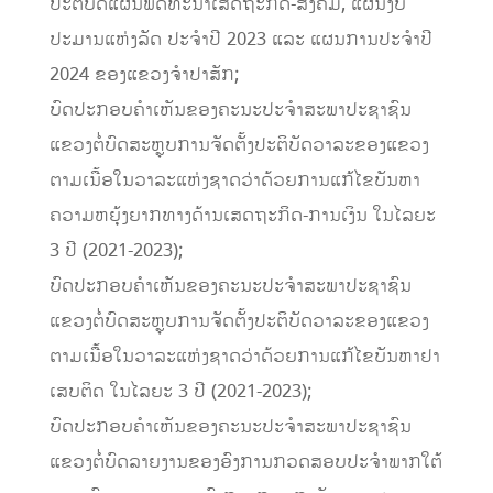
ປະຕິບັດແຜນພັດທະນາເສດຖະກິດ-ສັງຄົມ, ແຜນງົບ
ປະມານແຫ່ງລັດ ປະຈໍາປີ 2023 ແລະ ແຜນການປະຈໍາປີ
2024 ຂອງແຂວງຈໍາປາສັກ;
ບົດປະກອບຄໍາເຫັນຂອງຄະນະປະຈໍາສະພາປະຊາຊົນ
ແຂວງຕໍ່ບົດສະຫຼຸບການຈັດຕັ້ງປະຕິບັດວາລະຂອງແຂວງ
ຕາມເນື້ອໃນວາລະແຫ່ງຊາດວ່າດ້ວຍການແກ້ໄຂບັນຫາ
ຄວາມຫຍຸ້ງຍາກທາງດ້ານເສດຖະກິດ-ການເງິນ ໃນໄລຍະ
3 ປີ (2021-2023);
ບົດປະກອບຄໍາເຫັນຂອງຄະນະປະຈໍາສະພາປະຊາຊົນ
ແຂວງຕໍ່ບົດສະຫຼຸບການຈັດຕັ້ງປະຕິບັດວາລະຂອງແຂວງ
ຕາມເນື້ອໃນວາລະແຫ່ງຊາດວ່າດ້ວຍການແກ້ໄຂບັນຫາຢາ
ເສບຕິດ ໃນໄລຍະ 3 ປີ (2021-2023);
ບົດປະກອບຄໍາເຫັນຂອງຄະນະປະຈໍາສະພາປະຊາຊົນ
ແຂວງຕໍ່ບົດລາຍງານຂອງອົງການກວດສອບປະຈໍາພາກໃຕ້