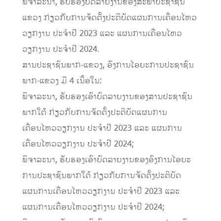
ພິຈາລະນາ, ຮັບຮອງບົດລາຍງານຂອງສະພາປະຊາຊົນ
ແຂວງ ກ່ຽວກັບການຈັດຕັ້ງປະຕິບັດແຜນການເຄື່ອນໄຫວ
ວຽກງານ ປະຈໍາປີ 2023 ແລະ ແຜນການເຄື່ອນໄຫວ
ວຽກງານ ປະຈໍາປີ 2024.
ສານປະຊາຊົນພາກ-ແຂວງ, ອົງການໄອຍະການປະຊາຊົນ
ພາກ-ແຂວງ ມີ 4 ເນື້ອໃນ:
ພິຈາລະນາ, ຮັບຮອງເອົາບົດລາຍງານຂອງສານປະຊາຊົນ
ພາກໃຕ້ ກ່ຽວກັບການຈັດຕັ້ງປະຕິບັດແຜນການ
ເຄື່ອນໄຫວວຽກງານ ປະຈໍາປີ 2023 ແລະ ແຜນການ
ເຄື່ອນໄຫວວຽກງານ ປະຈໍາປີ 2024;
ພິຈາລະນາ, ຮັບຮອງເອົາບົດລາຍງານຂອງອົງການໄອຍະ
ການປະຊາຊົນພາກໃຕ້ ກ່ຽວກັບການຈັດຕັ້ງປະຕິບັດ
ແຜນການເຄື່ອນໄຫວວຽກງານ ປະຈໍາປີ 2023 ແລະ
ແຜນການເຄື່ອນໄຫວວຽກງານ ປະຈໍາປີ 2024;