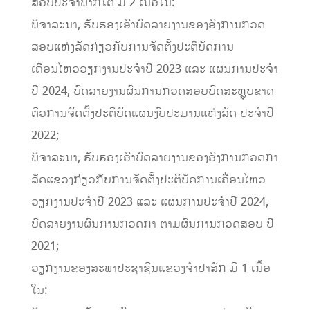
ສອບປະຈໍາພາກໃຕ້ ມີ 2 ເນື້ອໃນ:
ພິຈາລະນາ, ຮັບຮອງເອົາບົດລາຍງານຂອງອົງການກວດ
ສອບແຫ່ງລັດກ່ຽວກັບການຈັດຕັ້ງປະຕິບັດການ
ເຄື່ອນໄຫວວຽກງານປະຈໍາປີ 2023 ແລະ ແຜນການປະຈໍາ
ປີ 2024, ບົດລາຍງານຜົນການກວດສອບບົດສະຫຼຸບຂາດ
ຕົວການຈັດຕັ້ງປະຕິບັດແຜນງົບປະມານແຫ່ງລັດ ປະຈໍາປີ
2022;
ພິຈາລະນາ, ຮັບຮອງເອົາບົດລາຍງານຂອງອົງການກວດກາ
ລັດແຂວງກ່ຽວກັບການຈັດຕັ້ງປະຕິບັດການເຄື່ອນໄຫວ
ວຽກງານປະຈໍາປີ 2023 ແລະ ແຜນການປະຈໍາປີ 2024,
ບົດລາຍງານຜົນການກວດກາ ຕາມຜົນການກວດສອບ ປີ
2021;
ວຽກງານຂອງສະພາປະຊາຊົນແຂວງຈໍາປາສັກ ມີ 1 ເນື້ອ
ໃນ: