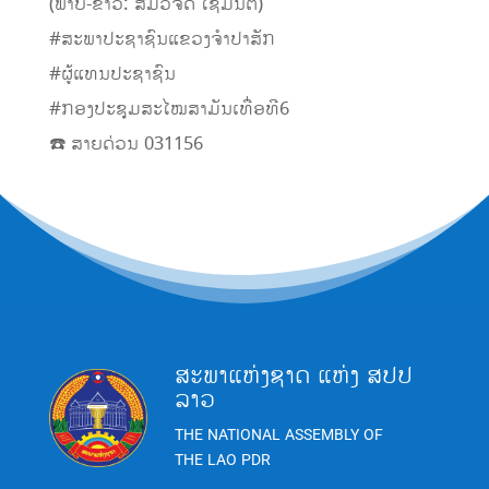
(ພາບ-ຂ່າວ: ສົມວິຈິດ ໄຊມົນຕີ)
#ສະພາປະຊາຊົນແຂວງຈໍາປາສັກ
#ຜູ້ແທນປະຊາຊົນ
#ກອງປະຊຸມສະໄໝສາມັນເທື່ອທີ6
☎️ ສາຍດ່ວນ 031156
ສະພາແຫ່ງຊາດ ແຫ່ງ ສປປ
ລາວ
THE NATIONAL ASSEMBLY OF
THE LAO PDR