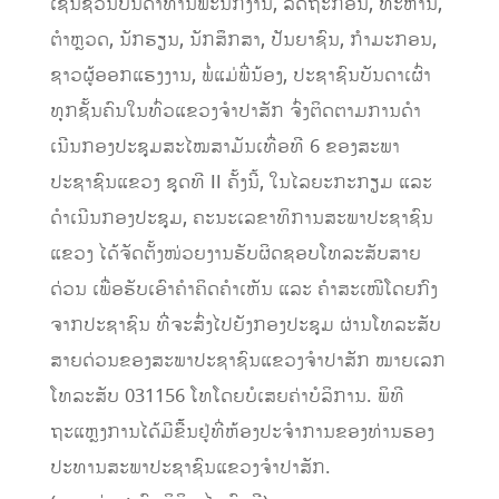
ເຊີນຊວນບັນດາທ່ານພະນັກງານ, ລັດຖະກອນ, ທະຫານ,
ຕຳຫຼວດ, ນັກຮຽນ, ນັກສຶກສາ, ປັນຍາຊົນ, ກຳມະກອນ,
ຊາວຜູ້ອອກແຮງງານ, ພໍ່ແມ່ພີ່ນ້ອງ, ປະຊາຊົນບັນດາເຜົ່າ
ທຸກຊັ້ນຄົນໃນທົ່ວແຂວງຈໍາປາສັກ ຈົ່ງຕິດຕາມການດໍາ
ເນີນກອງປະຊຸມສະໄໝສາມັນເທື່ອທີ 6 ຂອງສະພາ
ປະຊາຊົນແຂວງ ຊຸດທີ II ຄັ້ງນີ້, ໃນໄລຍະກະກຽມ ແລະ
ດຳເນີນກອງປະຊຸມ, ຄະນະເລຂາທິການສະພາປະຊາຊົນ
ແຂວງ ໄດ້ຈັດຕັ້ງໜ່ວຍງານຮັບຜິດຊອບໂທລະສັບສາຍ
ດ່ວນ ເພື່ອຮັບເອົາຄຳຄິດຄຳເຫັນ ແລະ ຄຳສະເໜີໂດຍກົງ
ຈາກປະຊາຊົນ ທີ່ຈະສົ່ງໄປຍັງກອງປະຊຸມ ຜ່ານໂທລະສັບ
ສາຍດ່ວນຂອງສະພາປະຊາຊົນແຂວງຈໍາປາສັກ ໝາຍເລກ
ໂທລະສັບ 031156 ໂທໂດຍບໍເສຍຄ່າບໍລິການ. ພິທີ
ຖະແຫຼງການໄດ້ມີຂື້້ນຢູ່ທີ່ຫ້ອງປະຈໍາການຂອງທ່ານຮອງ
ປະທານສະພາປະຊາຊົນແຂວງຈໍາປາສັກ.