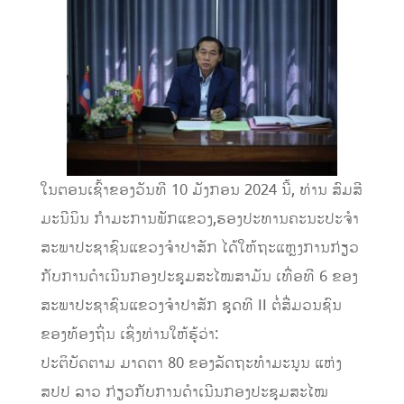
ໃນຕອນເຊົ້າຂອງວັນທີ 10 ມັງກອນ 2024 ນີ້, ທ່ານ ສົມສີ
ມະນີນິນ ກໍາມະການພັກແຂວງ,ຮອງປະທານຄະນະປະຈໍາ
ສະພາປະຊາຊົນແຂວງຈໍາປາສັກ ໄດ້ໃຫ້ຖະແຫຼງການກ່ຽວ
ກັບການດໍາເນີນກອງປະຊຸມສະໄໝສາມັນ ເທື່ອທີ 6 ຂອງ
ສະພາປະຊາຊົນແຂວງຈໍາປາສັກ ຊຸດທີ II ຕໍ່ສື່ມວນຊົນ
ຂອງທ້ອງຖິ່ນ ເຊິ່ງທ່ານໃຫ້ຮູ້ວ່າ:
ປະຕິບັດຕາມ ມາດຕາ 80 ຂອງລັດຖະທໍາມະນູນ ແຫ່ງ
ສປປ ລາວ ກ່ຽວກັບການດໍາເນີນກອງປະຊຸມສະໄໝ