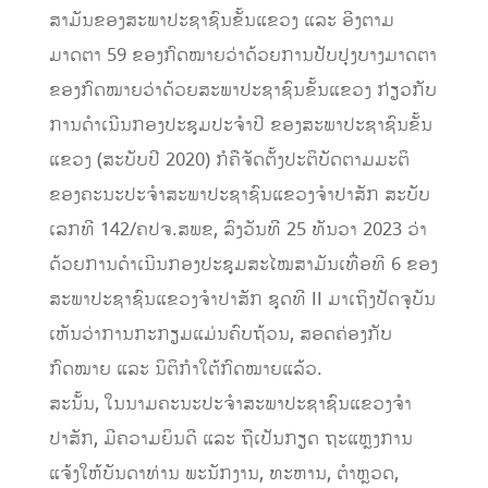
ສາມັນຂອງສະພາປະຊາຊົນຂັ້ນແຂວງ ແລະ ອີງຕາມ
ມາດຕາ 59 ຂອງກົດໝາຍວ່າດ້ວຍການປັບປຸງບາງມາດຕາ
ຂອງກົດໝາຍວ່າດ້ວຍສະພາປະຊາຊົນຂັ້ນແຂວງ ກ່ຽວກັບ
ການດໍາເນີນກອງປະຊຸມປະຈໍາປີ ຂອງສະພາປະຊາຊົນຂັ້ນ
ແຂວງ (ສະບັບປີ 2020) ກໍຄືຈັດຕັ້ງປະຕິບັດຕາມມະຕິ
ຂອງຄະນະປະຈໍາສະພາປະຊາຊົນແຂວງຈໍາປາສັກ ສະບັບ
ເລກທີ 142/ຄປຈ.ສພຂ, ລົງວັນທີ 25 ທັນວາ 2023 ວ່າ
ດ້ວຍການດໍາເນີນກອງປະຊຸມສະໄໝສາມັນເທື່ອທີ 6 ຂອງ
ສະພາປະຊາຊົນແຂວງຈໍາປາສັກ ຊຸດທີ II ມາເຖິງປັດຈຸບັນ
ເຫັນວ່າການກະກຽມແມ່ນຄົບຖ້ວນ, ສອດຄ່ອງກັບ
ກົດໝາຍ ແລະ ນິຕິກຳໃຕ້ກົດໝາຍແລ້ວ.
ສະນັ້ນ, ໃນນາມຄະນະປະຈໍາສະພາປະຊາຊົນແຂວງຈໍາ
ປາສັກ, ມີຄວາມຍິນດີ ແລະ ຖືເປັນກຽດ ຖະແຫຼງການ
ແຈ້ງໃຫ້ບັນດາທ່ານ ພະນັກງານ, ທະຫານ, ຕຳຫຼວດ,