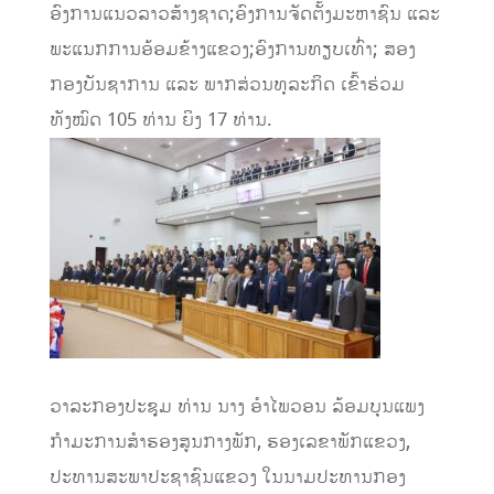
ອົງການແນວລາວສ້າງຊາດ;ອົງການຈັດຕັ້ງມະຫາຊົນ ແລະ
ພະແນກການອ້ອມຂ້າງແຂວງ;ອົງການທຽບເທົ່າ; ສອງ
ກອງບັນຊາການ ແລະ ພາກສ່ວນທຸລະກິດ ເຂົ້າຮ່ວມ
ທັງໝົດ 105 ທ່ານ ຍິງ 17 ທ່ານ.
ວາລະກອງປະຊຸມ ທ່ານ ນາງ ອຳໄພວອນ ລ້ອມບຸນແພງ
ກຳມະການສຳຮອງສູນກາງພັກ, ຮອງເລຂາພັກແຂວງ,
ປະທານສະພາປະຊາຊົນແຂວງ ໃນນາມປະທານກອງ