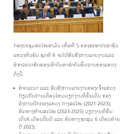
ກອງປະຊຸມສະໄໝສາມັນ ເທື່ອທີ່ 5 ຂອງສະພາປະຊາຊົນ
ແຂວງຫົວພັນ ຊຸດທີ II ຈະໄດ້ຮັບຟັງການລາຍງານແລະ
ພິຈາລະນາຮັບຮອງເອົາບັນຫາສຳຄັນພື້ນຖານຂອງແຂວງ
ດັ່ງນີ້:
ພິຈາລະນາ ແລະ ຮັບຟັງການລາຍງານຂອງເຈົ້າແຂວງ
ກ່ຽວກັບການເຄື່ອນໄຫວວຽກງານທີ່ພົ້ນເດັ່ນ ຂອງ
ອົງການປົກຄອງແຂວງ ກາງສະໄໝ (2021-2023),
ທິດທາງທ້າຍສະໄໝ (2023-2025) ວຽກງານທີ່ພົ້ນ
ເດັ່ນ6 ເດືອນຕົ້ນປີ ແລະ ທິດທາງຈຸດສຸມ 6 ເດືອນທ້າຍ
ປີ 2023;