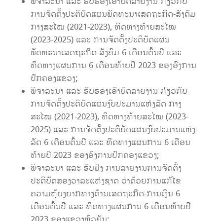
ພິຈາລະນາ ແລະ ຮັບຮອງເອົາບົດລາຍງານ ກ່ຽວກັບ
ການຈັດຕັ້ງປະຕິບັດແຜນພັດທະນາເສດຖະກິດ-ສັງຄົມ
ກາງສະໄໝ (2021-2023), ທິດທາງທ້າຍສະໄໝ
(2023-2025) ແລະ ການຈັດຕັ້ງປະຕິບັດແຜນ
ພັດທະນາເສດຖະກິດ-ສັງຄົມ 6 ເດືອນຕົ້ນປີ ແລະ
ທິດທາງແຜນການ 6 ເດືອນທ້າຍປີ 2023 ຂອງອົງການ
ປົກຄອງແຂວງ;
ພິຈາລະນາ ແລະ ຮັບຮອງເອົາບົດລາຍງານ ກ່ຽວກັບ
ການຈັດຕັ້ງປະຕິບັດແຜນງົບປະມານແຫ່ງລັດ ກາງ
ສະໄໝ (2021-2023), ທິດທາງທ້າຍສະໄໝ (2023-
2025) ແລະ ການຈັດຕັ້ງປະຕິບັດແຜນງົບປະມານແຫ່ງ
ລັດ 6 ເດືອນຕົ້ນປີ ແລະ ທິດທາງແຜນການ 6 ເດືອນ
ທ້າຍປີ 2023 ຂອງອົງການປົກຄອງແຂວງ;
ພິຈາລະນາ ແລະ ຮັບຟັງ ການລາຍງານການຈັດຕັ້ງ
ປະຕິບັດສອງວາລະແຫ່ງຊາດ ວ່າດ້ວຍການແກ້ໄຂ
ຄວາມຫຸ້ຍງຍາກທາງດ້ານເສດຖະກິດ-ການເງິນ 6
ເດືອນຕົ້ນປີ ແລະ ທິດທາງແຜນການ 6 ເດືອນທ້າຍປີ
2023 ຂອງແຂວງຫົວພັນ;