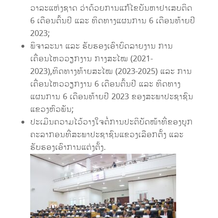
ວາລະແຫ່ງຊາດ ວ່າດ້ວຍການແກ້ໄຂບັນຫາຢາເສບຕິດ
6 ເດືອນຕົ້ນປີ ແລະ ທິດທາງແຜນການ 6 ເດືອນທ້າຍປີ
2023;
ພິຈາລະນາ ແລະ ຮັບຮອງເອົາບົດລາຍງານ ການ
ເຄື່ອນໄຫວວຽກງານ ກາງສະໄໝ (2021-
2023),ທິດທາງທ້າຍສະໄໝ (2023-2025) ແລະ ການ
ເຄື່ອນໄຫວວຽກງານ 6 ເດືອນຕົ້ນປີ ແລະ ທິດທາງ
ແຜນການ 6 ເດືອນທ້າຍປີ 2023 ຂອງສະພາປະຊາຊົນ
ແຂວງຫົວພັນ;
ປະເມີນຄວາມໄວ້ວາງໃຈຕໍ່ການປະຕິບັດໜ້າທີ່ຂອງບຸກ
ຄະລາກອນທີ່ສະພາປະຊາຊົນແຂວງເລືອກຕັ້ງ ແລະ
ຮັບຮອງເອົາການແຕ່ງຕັ້ງ.