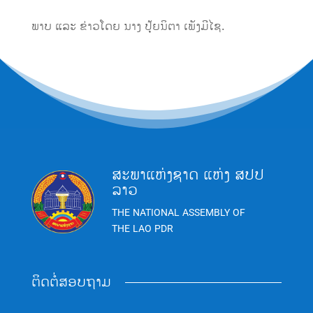
ພາບ ແລະ ຂ່າວໂດຍ ນາງ ປຸ້ຍນິຕາ ເພັງມີໄຊ.
ສະພາແຫ່ງຊາດ ແຫ່ງ ສປປ
ລາວ
THE NATIONAL ASSEMBLY OF
THE LAO PDR
ຕິດຕໍ່ສອບຖາມ