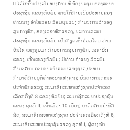
II ໄດ້ໄຂຂຶ້ນຢ່າງເປັນທາງການ ທີ່ຫ້ອງປະຊຸມ ຂອງສະພາ
ປະຊາຊົນ ແຂວງຫົວພັນ ພາຍໃຕ້ການເປັນປະທານຂອງ
ທ່ານນາງ ອຳໄພວອນ ລ້ອມບຸນແພງ ກຳມະການສຳຮອງ
ສູນກາງພັກ, ຮອງເລຂາພັກແຂວງ, ປະທານສະພາ
ປະຊາຊົນ ແຂວງຫົວພັນ ເປັນກຽດເຂົ້າຮ່ວມໂດຍ ທ່ານ
ວັນໄຊ ແພງຊຸມມາ ກຳມະການສູນກາງພັກ, ເລຂາພັກ
ແຂວງ, ເຈົ້າແຂວງຫົວພັນ; ມີທ່ານ ຄຳແພງ ວິລະພັນ
ກຳມະການ ຄະນະປະຈຳສະພາແຫ່ງຊາດ,ປະທານ
ກຳມາທິການຍຸຕິທຳສະພາແຫ່ງຊາດ; ບັນດາທ່ານຄະນະ
ປະຈຳພັກແຂວງ; ສະມາຊິກສະພາແຫ່ງຊາດປະຈຳ​ເຂດ​
ເລືອກ​ຕັ້ງ​ທີ 8 ​ແຂວງ​ຫົວພັນ; ສະມາຊິກສະພາປະຊາຊົນ
ແຂວງ ຊຸດທີ II; ເຈົ້າເມືອງ 10 ເມືອງ; ອາດີດການນຳພັກ-
ລັດ, ສະມາຊິກສະພາແຫ່ງຊາດ ປະຈຳເຂດເລືອກຕັ້ງທີ 8,
ສະມາຊິກສະພາປະຊາຊົນແຂວງ ຊຸດທີ I, ຜູ້ຕາງໜ້າ