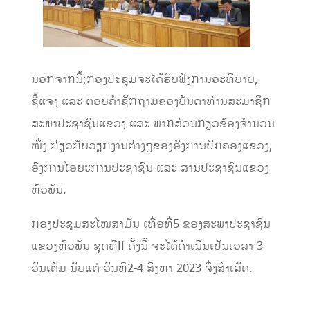
ນອກຈາກນີ້;ກອງປະຊຸມຈະໄດ້ຮັບຟັງການອະທິບາຍ,
ຊີ້ແຈງ ແລະ ຕອບຄຳຊັກຖາມຂອງບັນດາທ່ານສະມາຊິກ
ສະພາປະຊາຊົນແຂວງ ແລະ ພາກສ່ວນກ່ຽວຂ້ອງຈຳນວນ
ໜຶ່ງ ກ່ຽວກັບວຽກງານຕ່າງໆຂອງອົງການປົກຄອງແຂວງ,
ອົງການໄອຍະການປະຊາຊົນ ແລະ ສານປະຊາຊົນແຂວງ
ຫົວພັນ.
ກອງປະຊຸມສະໄໝສາມັນ ເທື່ອທີ່5 ຂອງສະພາປະຊາຊົນ
ແຂວງຫົວພັນ ຊຸດທີII ຄັ້ງນີ້ ຈະໄດ້ດຳເນີນເປັນເວລາ 3
ວັນເຕັມ ນັບແຕ່ ວັນທີ2-4 ສິງຫາ 2023 ຈຶ່ງສຳເລັດ.