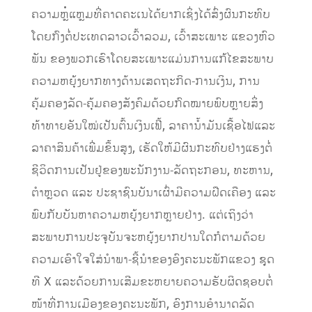
ຄວາມຫຼໍ່ແຫຼມທີ່ຄາດຄະເນໄດ້ຍາກເຊິ່ງໄດ້ສົ່ງຜົນກະທົບ
ໂດຍກົງຕໍ່ປະເທດລາວເວົ້າລວມ, ເວົ້າສະເພາະ ແຂວງຫົວ
ພັນ ຂອງພວກເຮົາໂດຍສະເພາະແມ່ນການແກ້ໄຂສະພາບ
ຄວາມຫຍຸ້ງຍາກທາງດ້ານເສດຖະກິດ-ການເງິນ, ການ
ຄຸ້ມຄອງລັດ-ຄຸ້ມຄອງສັງຄົມດ້ວຍກົດໝາຍພົບຫຼາຍສິ່ງ
ທ້າທາຍອັນໃໝ່ເປັນຕົ້ນເງິນເຟີ້, ລາຄານ້ຳມັນເຊື້ອໄຟແລະ
ລາຄາສິນຄ້າເພີ່ມຂຶ້ນສູງ, ເຮັດໃຫ້ມີຜົນກະທົບຢ່າງແຮງຕໍ່
ຊີວິດການເປັນຢູ່ຂອງພະນັກງານ-ລັດຖະກອນ, ທະຫານ,
ຕຳຫຼວດ ແລະ ປະຊາຊົນບັນາເຜົ່າມີຄວາມຝືດເຄືອງ ແລະ
ພົບກັບບັນຫາຄວາມຫຍຸ້ງຍາກຫຼາຍຢ່າງ. ແຕ່ເຖິງວ່າ
ສະພາບການປະຈຸບັນຈະຫຍຸ້ງຍາກປານໃດກໍຕາມດ້ວຍ
ຄວາມເອົາໃຈໃສ່ນຳພາ-ຊີ້ນໍາຂອງອົງຄະນະພັກແຂວງ ຊຸດ
ທີ X ແລະດ້ວຍການເສີມຂະຫຍາຍຄວາມຮັບຜິດຊອບຕໍ່
ໜ້າທີ່ການເມືອງຂອງຄະນະພັກ, ອົງການອຳນາດລັດ