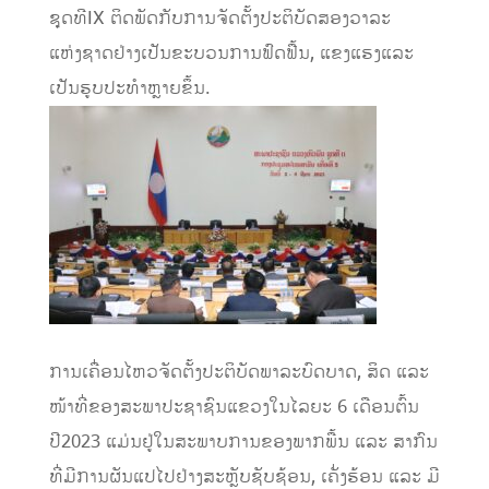
ຊຸດທີIX ຕິດພັດກັບການຈັດຕັ້ງປະຕິບັດສອງວາລະ
ແຫ່ງຊາດຢ່າງເປັນຂະບວນການຟົດຟື້ນ, ແຂງແຮງແລະ
ເປັນຮູບປະທຳຫຼາຍຂຶ້ນ.
ການເຄື່ອນໄຫວຈັດຕັ້ງປະຕິບັດພາລະບົດບາດ, ສິດ ແລະ
ໜ້າທີ່ຂອງສະພາປະຊາຊົນແຂວງໃນໄລຍະ 6 ເດືອນຕົ້ນ
ປີ2023 ແມ່ນຢູ່ໃນສະພາບການຂອງພາກພື້ນ ແລະ ສາກົນ
ທີ່ມີການຜັນແປໄປຢ່າງສະຫຼັບຊັບຊ້ອນ, ເຄັ່ງຮ້ອນ ແລະ ມີ