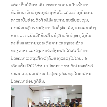
ແຕ່ລະຂັ້ນກໍ່ຄືການເສີມຂະຫຍາຍຄວາມເປັນເຈົ້າການ
ຫົວຄິດປະດິດສ້າງຂອງປະຊາຊົນໃນແຕ່ລະທ້ອງຖິ່ນຕາມ
ທ່າແຮງບົ່ມຊ້ອນຕົວຈິງທີ່ມີແລະການສະໜັບສະໜູນ,
ການຊ່ວຍເຫຼືອຈາກອົງການຈັດຕັ້ງພັກ​-ລັດ, ແນວລາວສ້າງ
ຊາດ, ສະຫະພັນນັກຮົບເກົ່າ, ອົງການຈັດຕັ້ງທາງສັງຄົມ
ທຸກຂັ້ນແລະການຊ່ວຍເຫຼືອຈາກແຂວງແຮກສ່ຽວ
ຫວຽດນາມແລະອົງການຈັດຕັ້ງສາກົນໄດ້ເຮັດໃຫ້ການ
ພັດທະນາເສດຖະກິດ-ສັງຄົມຂອງແຂວງໃນໄລຍະ 6
ເດືອນຕົ້ນປີ2023ຜ່ານມາມີທ່າຂະຫຍາຍຕົວໃນລະດັບດີ
ພໍສົມຄວນ, ຊີວິດການເປັນຢູ່ຂອງປະຊາຊົນໄດ້ຮັບການ
ພັດທະນາຄ່ອຍໆດີຂຶ້ນ.