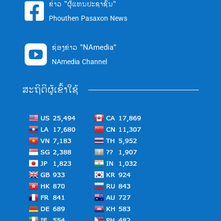
ຂ່າວ "ຜູ້ແທນປະຊາຊົນ"

Phouthen Pasaxon News
ຊ່ອງຂ່າວ "NAmedia"

NAmedia Channel
ສະຖິຕິຜູ້ເຂົ້າໃຊ້