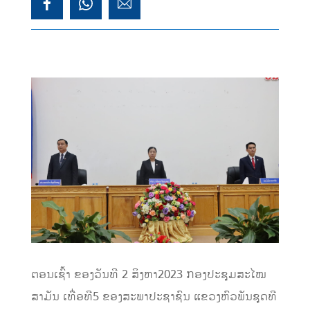
ຕອນເຊົ້າ ຂອງວັນທີ 2 ສິງຫາ2023 ກອງປະຊຸມສະໄໝ
ສາມັນ ເທື່ອທີ5 ຂອງສະພາປະຊາຊົນ ແຂວງຫົວພັນຊຸດທີ