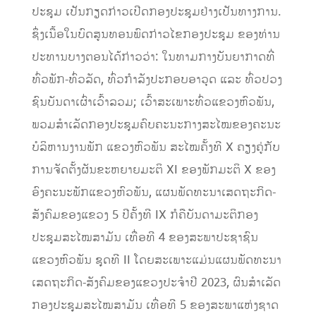
ປະຊຸມ ເປັນກຽດກ່າວເປີດກອງປະຊຸມຢ່າງເປັນທາງການ.
ຊຶ່ງເນື້ອໃນບົດສູນທອນພົດກ່າວໄຂກອງປະຊຸມ ຂອງທ່ານ
ປະທານບາງຕອນໄດ້ກ່າວວ່າ: ໃນທາມກາງບັນຍາກາດທີ່
ທົ່ວພັກ-ທົ່ວລັດ, ທົ່ວກຳລັງປະກອບອາວຸດ ແລະ ທົ່ວປວງ
ຊົນບັນດາເຜົ່າເວົ້າລວມ; ເວົ້າສະເພາະທົ່ວແຂວງຫົວພັນ,
ພວມສຳເລັດກອງປະຊຸມຄົບຄະນະກາງສະໄໝຂອງຄະນະ
ບໍລິຫານງານພັກ ແຂວງຫົວພັນ ສະໄໝຄັ້ງທີ X ຄຽງຄູ່ກັບ
ການຈັດຕັ້ງຜັນຂະຫຍາຍມະຕິ XI ຂອງພັກມະຕິ X ຂອງ
ອົງຄະນະພັກແຂວງຫົວພັນ, ແຜນພັດທະນາເສດຖະກິດ-
ສັງຄົມຂອງແຂວງ 5 ປີຄັ້ງທີ IX ກໍຄືບັນດາມະຕິກອງ
ປະຊຸມສະໄໝສາມັນ ເທື່ອທີ 4 ຂອງສະພາປະຊາຊົນ
ແຂວງຫົວພັນ ຊຸດທີ II ໂດຍສະເພາະແມ່ນແຜນພັດທະນາ
ເສດຖະກິດ-ສັງຄົມຂອງແຂວງປະຈຳປີ 2023, ຜົນສຳເລັດ
ກອງປະຊຸມສະໄໝສາມັນ ເທື່ອທີ 5 ຂອງສະພາແຫ່ງຊາດ