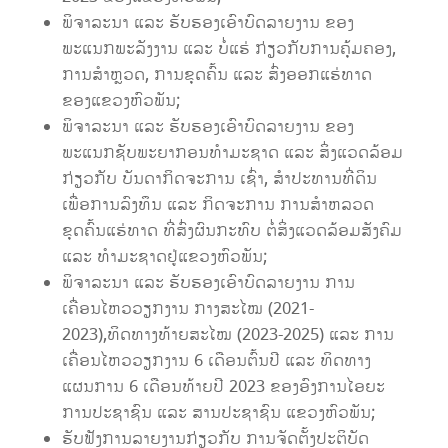
ພິຈາລະນາ ແລະ ຮັບຮອງເອົາບົດລາຍງານ ຂອງ
ພະແນກພະລັງງານ ແລະ ບໍ່ແຮ່ ກ່ຽວກັບການຄຸ້ມຄອງ,
ການສຳຫຼວດ, ການຂຸດຄົ້ນ ແລະ ສົ່ງອອກແຮ່ທາດ
ຂອງແຂວງຫົວພັນ;
ພິຈາລະນາ ແລະ ຮັບຮອງເອົາບົດລາຍງານ ຂອງ
ພະແນກຊັບພະຍາກອນທໍາມະຊາດ ແລະ ສິ່ງແວດລ້ອມ
ກ່ຽວກັບ ບັນດາກິດຈະການ ເຊົ່າ, ສໍາປະທານທີ່ດິນ
ເພື່ອການລົງທຶນ ແລະ ກິດຈະການ ການສຳຫລວດ
ຂຸດຄົ້ນແຮ່ທາດ ທີ່ສົ່ງຜົນກະທົບ ຕໍ່ສິ່ງແວດລ້ອມສັງຄົມ
ແລະ ທໍາມະຊາດຢູ່ແຂວງຫົວພັນ;
ພິຈາລະນາ ແລະ ຮັບຮອງເອົາບົດລາຍງານ ການ
ເຄື່ອນໄຫວວຽກງານ ກາງສະໄໝ (2021-
2023),ທິດທາງທ້າຍສະໄໝ (2023-2025) ແລະ ການ
ເຄື່ອນໄຫວວຽກງານ 6 ເດືອນຕົ້ນປີ ແລະ ທິດທາງ
ແຜນການ 6 ເດືອນທ້າຍປີ 2023 ຂອງອົງການໄອຍະ
ການປະຊາຊົນ ແລະ ສານປະຊາຊົນ ແຂວງຫົວພັນ;
ຮັບຟັງການລາຍງານກ່ຽວກັບ ການຈັດຕັ້ງປະຕິບັດ