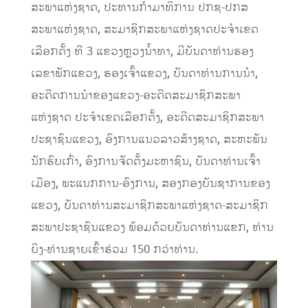
ສະພາແຫ່ງຊາດ, ປະທານກໍາມາທິການ ປກຊ-ປກສ
ສະພາແຫ່ງຊາດ, ສະມາຊິກສະພາແຫ່ງຊາດປະຈໍາເຂດ
ເລືອກຕັ້ງ ທີ 3 ແຂວງຫຼວງນໍ້າທາ, ມີບັນດາທ່ານຮອງ
ເລຂາພັກແຂວງ, ຮອງເຈົ້າແຂວງ, ບັນດາທ່ານການນໍາ,
ອະດີດການນໍາຂອງແຂວງ-ອະດີດສະມາຊິກສະພາ
ແຫ່ງຊາດ ປະຈໍາເຂດເລືອກຕັ້ງ, ອະດີດສະມາຊິກສະພາ
ປະຊາຊົນແຂວງ, ອົງການແນວລາວສ້າງຊາດ, ສະຫະພັນ
ນັກຮົບເກົ່າ, ອົງການຈັດຕັ້ງມະຫາຊົນ, ບັນດາທ່ານເຈົ້າ
ເມືອງ, ພະແນກການ-ອົງການ, ສອງກອງບັນຊາການຂອງ
ແຂວງ, ບັນດາທ່ານສະມາຊິກສະພາແຫ່ງຊາດ-ສະມາຊິກ
ສະພາປະຊາຊົນແຂວງ ພ້ອມດ້ວຍບັນດາທ່ານແຂກ, ທ່ານ
ຍິງ-ທ່ານຊາຍເຂົ້າຮ່ວມ 150 ກວ່າທ່ານ.