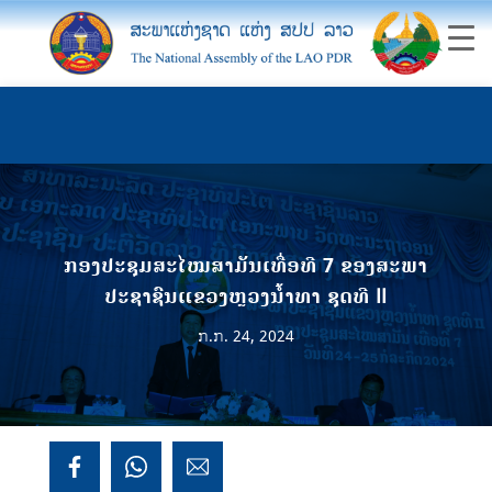
ກອງປະຊຸມສະໄໝສາມັນເທື່ອທີ 7 ຂອງສະພາ
ປະຊາຊົນແຂວງຫຼວງນໍ້າທາ ຊຸດທີ II
ກ.ກ. 24, 2024