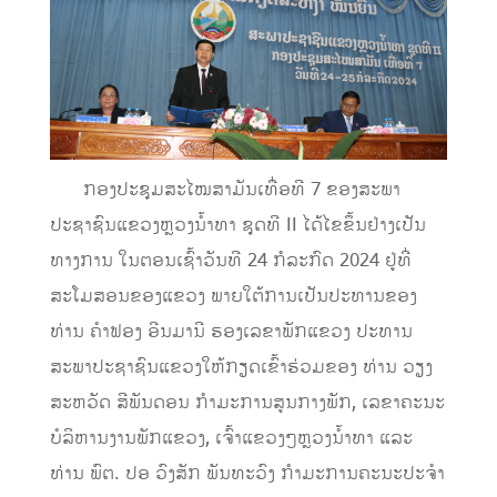
ກອງປະຊຸມສະໄໝສາມັນເທື່ອທີ 7 ຂອງສະພາ
ປະຊາຊົນແຂວງຫຼວງນໍ້າທາ ຊຸດທີ II ໄດ້ໄຂຂຶ້ນຢ່າງເປັນ
ທາງການ ໃນຕອນເຊົ້າວັນທີ 24 ກໍລະກົດ 2024 ຢູ່ທີ່
ສະໂມສອນຂອງແຂວງ ພາຍໃຕ້ການເປັນປະທານຂອງ
ທ່ານ ຄຳຟອງ ອີນມານີ ຮອງເລຂາພັກແຂວງ ປະທານ
ສະພາປະຊາຊົນແຂວງໃຫ້ກຽດເຂົ້າຮ່ວມຂອງ ທ່ານ ວຽງ
ສະຫວັດ ສີພັນດອນ ກໍາມະການສູນກາງພັກ, ເລຂາຄະນະ
ບໍລິຫານງານພັກແຂວງ, ເຈົ້າແຂວງໆຫຼວງນໍ້າທາ ແລະ
ທ່ານ ພົຕ. ປອ ວົງສັກ ພັນທະວົງ ກໍາມະການຄະນະປະຈໍາ