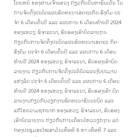
ໂດຍຫຍໍ້ ຂອງທ່ານເຈົ້າແຂວງ ກ່ຽວກັບບັນຫາພົ້ນເດັ່ນ ໃນ
ການຈັດຕັ້ງປະບັດແຜນພັດທະນາເສດຖະກິດ-ສັງຄົມ ປະ
ຈໍາ 6 ເດືອນຕົ້ນປີ ແລະ ແຜນການ 6 ເດືອນທ້າຍປີ 2024
ຂອງແຂວງ; ພິຈາລະນາ, ຮັບຮອງເອົາບົດລາຍງານ
ກ່ຽວກັບການຈັດຕັ້ງປະບັດແຜນພັດທະນາເສດຖະ ກິດ-
ສັງຄົມ ປະຈໍາ 6 ເດືອນຕົ້ນປີ ແລະ ແຜນການ 6 ເດືອນ
ທ້າຍປີ 2024 ຂອງແຂວງ; ພິຈາລະນາ, ຮັບຮອງເອົາບົດ
ລາຍງານ ກ່ຽວກັບການຈັດຕັ້ງປະຕິບັດແຜນງົບປະມານ
ແຫ່ງລັດ ປະຈໍາ 6 ເດືອນຕົ້ນປີ ແລະ ແຜນການ 6 ເດືອນ
ທ້າຍປີ 2024 ຂອງແຂວງ; ພິຈາລະນາ, ຮັບຮອງເອົາ ບົດ
ລາຍງານກ່ຽວກັບວຽກງານພັດທະນາຊົນນະບົດ ແລະ
ແກ້ໄຂຄວາມທຸກຍາກ ຂອງແຂວງ; ພິຈາລະນາ, ຮັບຮອງ
ເອົາບົດລາຍງານ ກ່ຽວກັບການເຄື່ອນໄຫວວຽກງານ ແຕ່
ກອງປະຊຸມສະໄໝສາມັນເທື່ອທີ 6 ຫາ ເທື່ອທີ 7 ແລະ