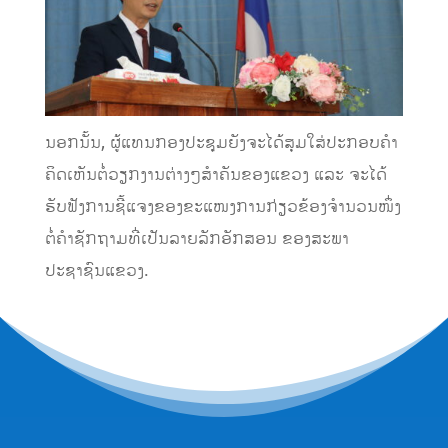
ນອກນັ້ນ, ຜູ້ແທນກອງປະຊຸມຍັງຈະໄດ້ສຸມໃສ່ປະກອບຄຳ
ຄິດເຫັນຕໍ່ວຽກງານຕ່າງໆສຳຄັນຂອງແຂວງ ແລະ ຈະໄດ້
ຮັບຟັງການຊີ້ແຈງຂອງຂະແໜງການກ່ຽວຂ້ອງຈໍານວນໜຶ່ງ
ຕໍ່ຄໍາຊັກຖາມທີ່ເປັນລາຍລັກອັກສອນ ຂອງສະພາ
ປະຊາຊົນແຂວງ.