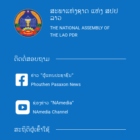
ສະພາແຫ່ງຊາດ ແຫ່ງ ສປປ
ລາວ
THE NATIONAL ASSEMBLY OF
THE LAO PDR
ຕິດຕໍ່ສອບຖາມ
ຂ່າວ "ຜູ້ແທນປະຊາຊົນ"

Phouthen Pasaxon News
ຊ່ອງຂ່າວ "NAmedia"

NAmedia Channel
ສະຖິຕິຜູ້ເຂົ້າໃຊ້