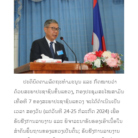
ປະຕິບັດຕາມລັດຖະທໍາມະນູນ ແລະ ກົດໝາຍວ່າ
ດ້ວຍສະພາປະຊາຊົນຂັ້ນແຂວງ, ກອງປະຊຸມສະໄໝສາມັນ
ເທື່ອທີ 7 ຂອງສະພາປະຊາຊົນແຂວງ ຈະໄດ້ດໍາເນີນເປັນ
ເວລາ ສອງວັນ (ແຕ່ວັນທີ 24-25 ກໍລະກົດ 2024) ເພື່ອ
ຮັບຟັງການລາຍງານ ແລະ ພິຈາລະນາຮັບຮອງເອົາເນື້ອໃນ
ສໍາຄັນພື້ນຖານຂອງແຂວງເປັນຕົ້ນ; ຮັບຟັງການລາຍງານ