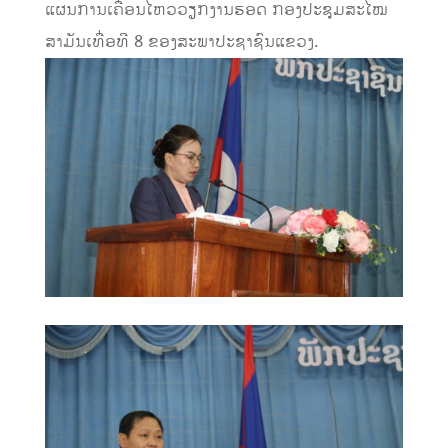
ແຜນການເຄື່ອນໄຫວວຽກງານຮອດ ກອງປະຊຸມສະໄໝ
ສາມັນເທື່ອທີ 8 ຂອງສະພາປະຊາຊົນແຂວງ.