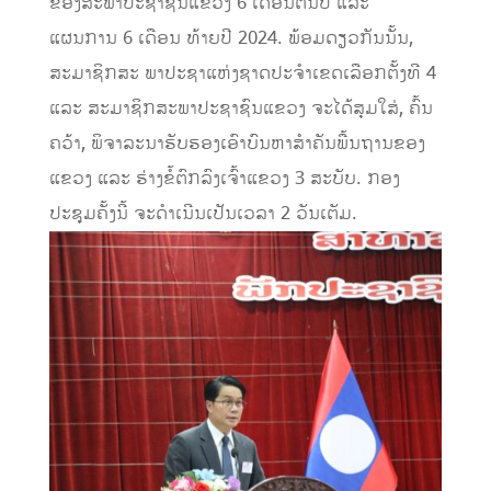
ຂອງສະພາປະຊາຊົນແຂວງ 6 ເດືອນຕົ້ນປີ ແລະ
ແຜນການ 6 ເດືອນ ທ້າຍປີ 2024. ພ້ອມດຽວກັນນັ້ນ,
ສະມາຊິກສະ ພາປະຊາແຫ່ງຊາດປະຈໍາເຂດເລືອກຕັ້ງທີ 4
ແລະ ສະມາຊິກສະພາປະຊາຊົນແຂວງ ຈະໄດ້ສຸມໃສ່, ຄົ້ນ
ຄວ້າ, ພິຈາລະນາຮັບຮອງເອົາບົນຫາສໍາຄັນພື້ນຖານຂອງ
ແຂວງ ແລະ ຮ່າງຂໍ້ຕົກລົງເຈົ້າແຂວງ 3 ສະບັບ. ກອງ
ປະຊຸມຄັ້ງນີ້ ຈະດໍາເນີນເປັນເວລາ 2 ວັນເຕັມ.