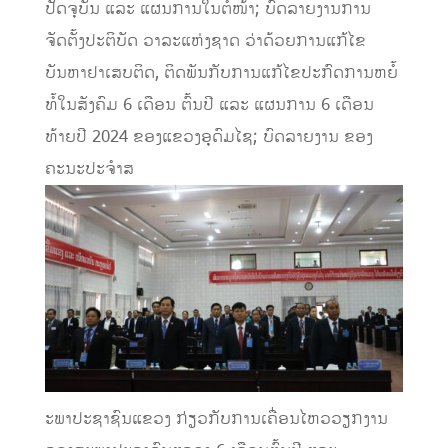
ປັດຈຸບັນ ແລະ ແຜນການໃນຕໍ່ໜ້າ; ບົດລາຍງານການ
ຈັດຕັ້ງປະຕິບັດ ວາລະແຫ່ງຊາດ ວ່າດ້ວຍການແກ້ໄຂ
ບັນຫາຢາເສບຕິດ, ຕິດພັນກັບການແກ້ໄຂປະກົດການຫຍໍ້
ທໍ້ໃນສັງຄົມ 6 ເດືອນ ຕົ້ນປີ ແລະ ແຜນການ 6 ເດືອນ
ທ້າຍປີ 2024 ຂອງແຂວງອຸດົມໄຊ; ບົດລາຍງານ ຂອງ
ຄະນະປະຈຳສ
ະພາປະຊາຊົນແຂວງ ກ່ຽວກັບການເຄື່ອນໄຫວວຽກງານ