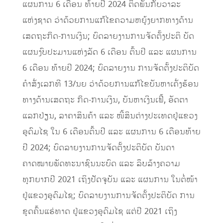
ແຜນການ 6 ເດືອນ ທ້າຍປີ 2024 ຕິດພັນກັບວາລະ
ແຫ່ງຊາດ ວ່າດ້ວຍການແກ້ໄຂຄວາມຫຍຸ້ງຍາກທາງດ້ານ
ເສດຖະກິດ-ການເງິນ; ບົດລາຍງານການຈັດຕັ້ງປະຕິ ບັດ
ແຜນງົບປະມານແຫ່ງລັດ 6 ເດືອນ ຕົ້ນປີ ແລະ ແຜນການ
6 ເດືອນ ທ້າຍປີ 2024; ບົດລາຍງານ ການຈັດຕັ້ງປະຕິບັດ
ຄໍາສັ່ງເລກທີ 13/ນຍ ວ່າດ້ວຍການແກ້ໄຂບັນຫາເຄັ່ງຮ້ອນ
ທາງດ້ານເສດຖະ ກິດ-ການເງິນ, ບັນຫາເງິນເຟີ້, ອັດຕາ
ແລກປ່ຽນ, ລາຄາສິນຄ້າ ແລະ ໜີ້ສິນຕ່າງປະເທດຢູ່ແຂວງ
ອຸດົມໄຊ ໃນ 6 ເດືອນຕົ້ນປີ ແລະ ແຜນການ 6 ເດືອນທ້າຍ
ປີ 2024; ບົດລາຍງານການຈັດຕັ້ງປະຕິບັດ ບັນດາ
ຄາດໝາຍພັດທະນາຊົນນະບົດ ແລະ ລຶບລ້າງຄວາມ
ທຸກຍາກປີ 2021 ເຖິງປັດຈຸບັນ ແລະ ແຜນການ ໃນຕໍ່ໜ້າ
ຢູ່ແຂວງອຸດົມໄຊ; ບົດລາຍງານການຈັດຕັ້ງປະຕິບັດ ການ
ຂຸດຄົ້ນແຮ່ທາດ ຢູ່ແຂວງອຸດົມໄຊ ແຕ່ປີ 2021 ເຖິງ