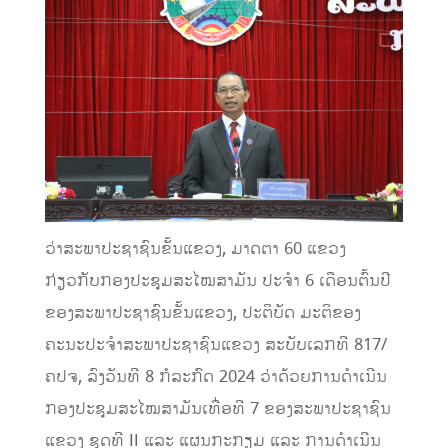
ວ່າສະພາປະຊາຊົນຂັ້ນແຂວງ, ມາດຕາ 60 ແຂວງ
ກ່ຽວກັບກອງປະຊຸມສະໄໝສາມັນ ປະຈໍາ 6 ເດືອນຕົ້ນປີ
ຂອງສະພາປະຊາຊົນຂັ້ນແຂວງ, ປະຕິບັດ ມະຕິຂອງ
ຄະນະປະຈໍາສະພາປະຊາຊົນແຂວງ ສະບັບເລກທີ 817/
ຄປຈ, ລົງວັນທີ 8 ກໍລະກົດ 2024 ວ່າດ້ວຍການດໍາເນີນ
ກອງປະຊຸມສະໄໝສາມັນເທື່ອທີ 7 ຂອງສະພາປະຊາຊົນ
ແຂວງ ຊຸດທີ II ແລະ ແຜນກະກຽມ ແລະ ການດໍາເນີນ