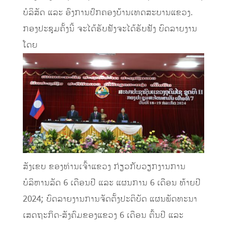
ບໍລິສັດ ແລະ ອົງການປົກຄອງບ້ານເທດສະບານແຂວງ.
ກອງປະຊຸມຄັ້ງນີ້ ຈະໄດ້ຮັບຟັງຈະໄດ້ຮັບຟັງ ບົດລາຍງານ
ໂດຍ
ສັງເຂບ ຂອງທ່ານເຈົ້າແຂວງ ກ່ຽວກັບວຽກງານການ
ບໍລິຫານລັດ 6 ເດືອນປີ ແລະ ແຜນການ 6 ເດືອນ ທ້າຍປີ
2024; ບົດລາຍງານການຈັດຕັ້ງປະຕິບັດ ແຜນພັດທະນາ
ເສດຖະກິດ-ສັງຄົມຂອງແຂວງ 6 ເດືອນ ຕົ້ນປີ ແລະ