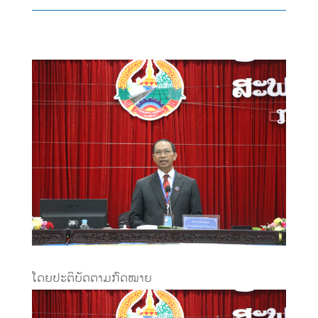
ໂດຍປະຕິບັດຕາມກົດໝາຍ