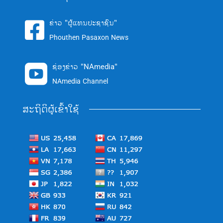
ຂ່າວ "ຜູ້ແທນປະຊາຊົນ"

Phouthen Pasaxon News
ຊ່ອງຂ່າວ "NAmedia"

NAmedia Channel
ສະຖິຕິຜູ້ເຂົ້າໃຊ້