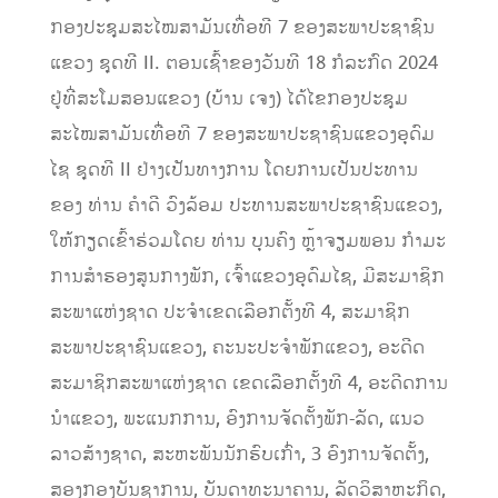
ກອງປະຊຸມສະໄໝສາມັນເທື່ອທີ 7 ຂອງສະພາປະຊາຊົນ
ແຂວງ ຊຸດທີ II. ຕອນເຊົ້າຂອງວັນທີ 18 ກໍລະກົດ 2024
ຢູ່ທີ່ສະໂມສອນແຂວງ (ບ້ານ ເຈງ) ໄດ້ໄຂກອງປະຊຸມ
ສະໄໝສາມັນເທື່ອທີ 7 ຂອງສະພາປະຊາຊົນແຂວງອຸດົມ
ໄຊ ຊຸດທີ II ຢ່າງເປັນທາງການ ໂດຍການເປັນປະທານ
ຂອງ ທ່ານ ຄໍາດີ ວົງລ້ອມ ປະທານສະພາປະຊາຊົນແຂວງ,
ໃຫ້ກຽດເຂົ້າຮ່ວມໂດຍ ທ່ານ ບຸນຄົງ ຫຼ້າຈຽມພອນ ກໍາມະ
ການສໍາຮອງສູນກາງພັກ, ເຈົ້າແຂວງອຸດົມໄຊ, ມີສະມາຊິກ
ສະພາແຫ່ງຊາດ ປະຈໍາເຂດເລືອກຕັ້ງທີ 4, ສະມາຊິກ
ສະພາປະຊາຊົນແຂວງ, ຄະນະປະຈໍາພັກແຂວງ, ອະດີດ
ສະມາຊິກສະພາແຫ່ງຊາດ ເຂດເລືອກຕັ້ງທີ 4, ອະດີດການ
ນໍາແຂວງ, ພະແນກການ, ອົງການຈັດຕັ້ງພັກ-ລັດ, ແນວ
ລາວສ້າງຊາດ, ສະຫະພັນນັກຮົບເກົ່າ, 3 ອົງການຈັດຕັ້ງ,
ສອງກອງບັນຊາການ, ບັນດາທະນາຄານ, ລັດວິສາຫະກິດ,