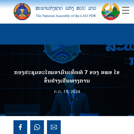
ກອງປະຊຸມສະໄໝສາມັນເທື່ອທີ 7 ຂອງ ສພຂ ໄຂ
ຂຶ້ນຢ່າງເປັນທາງການ
ກ.ກ. 19, 2024