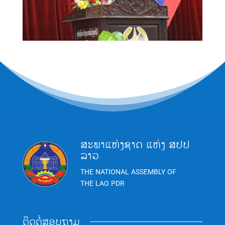
ສະພາແຫ່ງຊາດ ແຫ່ງ ສປປ
ລາວ
THE NATIONAL ASSEMBLY OF
THE LAO PDR
ຕິດຕໍ່ສອບຖາມ