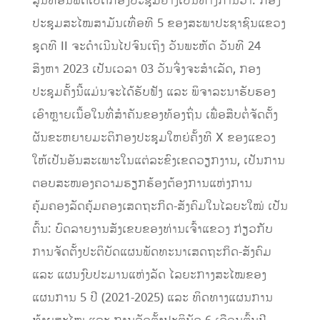
ສູນທອນພົດເປີດກອງປະຊຸມຢ່າງເປັນທາງການວ່າ: ກອງ
ປະຊຸມສະໄໝສາມັນເທື່ອທີ 5 ຂອງສະພາປະຊາຊົນແຂວງ
ຊຸດທີ II ຈະດໍາເນີນໄປຈົນເຖິງ ວັນພະຫັດ ວັນທີ 24
ສິງຫາ 2023 ເປັນເວລາ 03 ວັນຈິ່ງຈະສໍາເລັດ, ກອງ
ປະຊຸມຄັ້ງນີ້ແມ່ນຈະໄດ້ຮັບຟັງ ແລະ ພິຈາລະນາຮັບຮອງ
ເອົາຫຼາຍເນື້ອໃນທີ່ສໍາຄັນຂອງທ້ອງຖິ່ນ ເພື່ອສືບຕໍ່ຈັດຕັ້ງ
ຜັນຂະຫຍາຍມະຕິກອງປະຊຸມໃຫຍ່ຄັ້ງທີ X ຂອງແຂວງ
ໃຫ້ເປັນອັນສະເພາະໃນແຕ່ລະຂົງເຂດວຽກງານ, ເປັນການ
ຕອບສະໜອງຄວາມຮຽກຮ້ອງຕ້ອງການແຫ່ງການ
ຄຸ້ມຄອງລັດຄຸ້ມຄອງເສດຖະກິດ-ສັງຄົມໃນໄລຍະໃໝ່ ເປັນ
ຕົ້ນ: ບົດລາຍງານສັງເຂບຂອງທ່ານເຈົ້າແຂວງ ກ່ຽວກັບ
ການຈັດຕັ້ງປະຕິບັດແຜນພັດທະນາເສດຖະກິດ-ສັງຄົມ
ແລະ ແຜນງົບປະມານແຫ່ງລັດ ໄລຍະກາງສະໄໝຂອງ
ແຜນການ 5 ປີ (2021-2025) ແລະ ທິດທາງແຜນການ