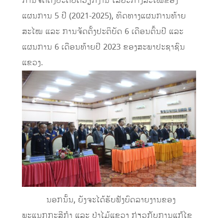
ການຈັດຕັ້ງປະຕິບັດວຽກງານ ໄລຍະກາງສະໄໝຂອງ
ແຜນການ 5 ປີ (2021-2025), ທິດທາງແຜນການທ້າຍ
ສະໄໝ ແລະ ການຈັດຕັ້ງປະຕິບັດ 6 ເດືອນຕົ້ນປີ ແລະ
ແຜນການ 6 ເດືອນທ້າຍປີ 2023 ຂອງສະພາປະຊາຊົນ
ແຂວງ.
ນອກນັ້ນ, ຍັງຈະໄດ້ຮັບຟັງບົດລາຍງານຂອງ
ພະແນກກະສີກໍາ ແລະ ປ່າໄມ້ແຂວງ ກ່ຽວກັບການແກ້ໄຂ