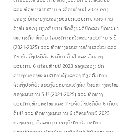
ທ້າຍສະໄໝ ແລະ ການຈັດຕັ້ງປະຕິບັດ 6 ເດືອນຕົ້ນປີ
ແລະ ທິດທາງແຜນການ 6 ເດືອນທ້າຍປີ 2023 ຂອງ
ແຂວງ; ບົດລາຍງານຂອງພະແນກແຜນການ ແລະ ການ
ລົງທຶນແຂວງ ກ່ຽວກັບການຈັດຕັ້ງປະຕິບັດແຜນພັດທະນາ
ເສດຖະກິດ-ສັງຄົມ ໄລຍະກາງສະໄໝຂອງແຜນການ 5 ປີ
(2021-2025) ແລະ ທິດທາງແຜນການທ້າຍສະໄໝ ແລະ
ການຈັດຕັ້ງປະຕິບັດ 6 ເດືອນຕົ້ນປີ ແລະ ທິດທາງ
ແຜນການ 6 ເດືອນທ້າຍປີ 2023 ຂອງແຂວງ; ບົດ
ລາຍງານຂອງພະແນກການເງິນແຂວງ ກ່ຽວກັບການ
ຈັດຕັ້ງປະຕິບັດແຜນງົບປະມານແຫ່ງລັດ ໄລຍະກາງສະໄໝ
ຂອງແຜນການ 5 ປີ (2021-2025) ແລະ ທິດທາງ
ແຜນການທ້າຍສະໄໝ ແລະ ການຈັດຕັ້ງປະຕິບັດ 6 ເດືອນ
ຕົ້ນປີ ແລະ ທິດທາງແຜນການ 6 ເດືອນທ້າຍປີ 2023
ຂອງແຂວງ; ບົດລາຍງານຂອງອົງການໄອຍະການ