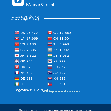

NAmedia Channel
ສະຖິຕິຜູ້ເຂົ້າໃຊ້
ລິຂະສິດ © 2022 ສະພາແຫ່ງຊາດ ແຫ່ງ ສປປ ລາວ THE