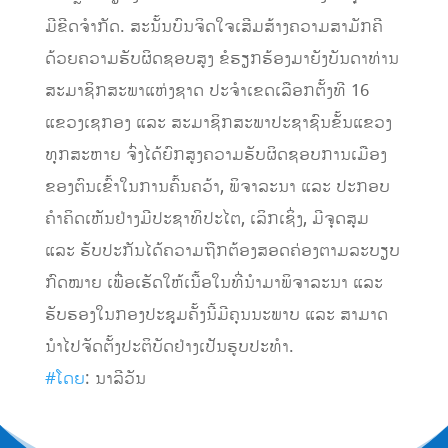
ມີຂີດຈໍາກັດ. ສະນັ້ນບົນຈິດໃຈເສີມສ້າງຄວາມສາມັກຄີ
ດ້ວຍຄວາມຮັບຜິດຊອບສູງ ຂໍຮຽກຮ້ອງມາຍັງບັນດາທ່ານ
ສະມາຊິກສະພາແຫ່ງຊາດ ປະຈໍາເຂດເລືອກຕັ້ງທີ 16
ແຂວງເຊກອງ ແລະ ສະມາຊິກສະພາປະຊາຊົນຂັ້ນແຂວງ
ທຸກສະຫາຍ ຈົ່ງໄດ້ຍົກສູງຄວາມຮັບຜິດຊອບການເມືອງ
ຂອງຕົນເຂົ້າໃນການຄົ້ນຄວ້າ, ພິຈາລະນາ ແລະ ປະກອບ
ຄໍາຄິດເຫັນຢ່າງມີປະຊາທິປະໄຕ, ເລິກເຊິ່ງ, ມີຈຸດສຸມ
ແລະ ຮັບປະກັນໄດ້ຄວາມຖືກຕ້ອງສອດຄ່ອງຕາມລະບຽບ
ກົດໝາຍ ເພື່ອເຮັດໃຫ້ເນື້ອໃນທີ່ນໍາມາພິຈາລະນາ ແລະ
ຮັບຮອງໃນກອງປະຊຸມຄັ້ງນີ້ມີຄຸນນະພາບ ແລະ ສາມາດ
ນໍາໄປຈັດຕັ້ງປະຕິບັດຢ່າງເປັນຮູບປະທໍາ.
#ໂດຍ
: ນາລີວັນ