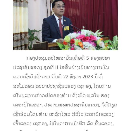
ກອງປະຊຸມສະໄໝສາມັນເທື່ອທີ 5 ຂອງສະພາ
ປະຊາຊົນແຂວງ ຊຸດທີ II ໄຂຂຶ້ນຢ່າງເປັນທາງການໃນ
ຕອນເຊົ້າວັນອັງຄານ ວັນທີ 22 ສິງຫາ 2023 ນີ້ ທີ່
ສະໂມສອນ ສະພາປະຊາຊົນແຂວງ ເຊກອງ, ໂດຍການ
ເປັນປະທານກ່າວເປີດຂອງທ່ານ ດົງເພັດ ພະຍົນ ຮອງ
ເລຂາພັກແຂວງ, ປະທານສະພາປະຊາຊົນແຂວງ, ໃຫ້ກຽດ
ເຂົ້າຮ່ວມໂດຍທ່ານ ເຫລັກໄຫລ ສີວິໄລ ເລຂາພັກແຂວງ,
ເຈົ້າແຂວງ ເຊກອງ, ມີບັນດາການນຳພັກ-ລັດ ຂັ້ນແຂວງ,