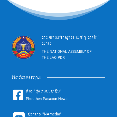
ສະພາແຫ່ງຊາດ ແຫ່ງ ສປປ
ລາວ
THE NATIONAL ASSEMBLY OF
THE LAO PDR
ຕິດຕໍ່ສອບຖາມ
ຂ່າວ "ຜູ້ແທນປະຊາຊົນ"

Phouthen Pasaxon News
ຊ່ອງຂ່າວ "NAmedia"