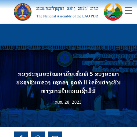
ກອງປະຊຸມສະໄໝສາມັນເທື່ອທີ 5 ຂອງສະພາ
ປະຊາຊົນແຂວງ ເຊກອງ ຊຸດທີ II ໄຂຂຶ້ນຢ່າງເປັນ
ທາງການໃນຕອນເຊົ້າມື້ນີ້
ສ.ຫ. 28, 2023