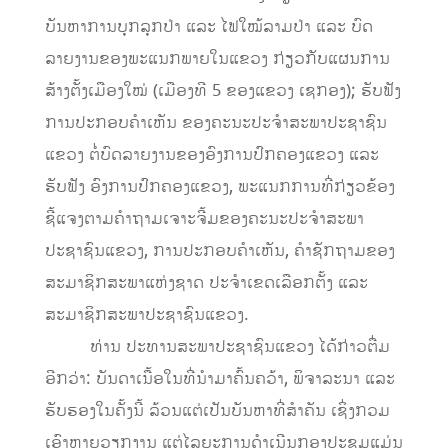
ບັນຫາການບຸກລຸກປ່າ ແລະ ໄຟໃໝ້ລາມປ່າ ແລະ ບົດ
ລາຍງານຂອງພະແນກພາຍໃນແຂວງ ກ່ຽວກັບແຜນການ
ສ້າງຕັ້ງເມືອງໃໝ່ (ເມືອງທີ 5 ຂອງແຂວງ ເຊກອງ); ຮັບຟັງ
ການປະກອບຄໍາເຫັນ ຂອງຄະນະປະຈໍາສະພາປະຊາຊົນ
ແຂວງ ຕໍ່ບົດລາຍງານຂອງອົງການປົກຄອງແຂວງ ແລະ
ຮັບຟັງ ອົງການປົກຄອງແຂວງ, ພະແນກການທີ່ກ່ຽວຂ້ອງ
ຊີ້ແຈງຕາມຄໍາຖາມເຈາະຈີ້ມຂອງຄະນະປະຈໍາສະພາ
ປະຊາຊົນແຂວງ, ການປະກອບຄໍາເຫັນ, ຄໍາຊັກຖາມຂອງ
ສະມາຊິກສະພາແຫ່ງຊາດ ປະຈໍາເຂດເລືອກຕັ້ງ ແລະ
ສະມາຊິກສະພາປະຊາຊົນແຂວງ.
ທ່ານ ປະທານສະພາປະຊາຊົນແຂວງ ໄດ້ກ່າວຕື່ມ
ອີກວ່າ: ບັນດາເນື້ອໃນທີ່ນໍາມາຄົ້ນຄວ້າ, ພິຈາລະນາ ແລະ
ຮັບຮອງໃນຄັ້ງນີ້ ລ້ວນແຕ່ເປັນບັນຫາທີ່ສໍາຄັນ ເຊິ່ງກວມ
ເອົາຫຼາຍວຽກງານ ແຕ່ໄລຍະການດໍາເນີນກອງປະຊຸມແມ່ນ