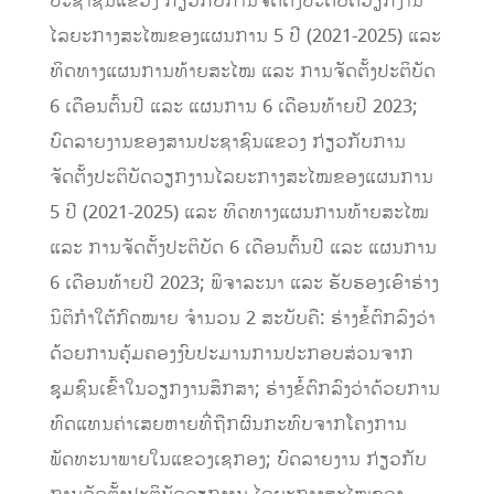
ປະຊາຊົນແຂວງ ກ່ຽວກັບການຈັດຕັ້ງປະຕິບັດວຽກງານ
ໄລຍະກາງສະໄໝຂອງແຜນການ 5 ປີ (2021-2025) ແລະ
ທິດທາງແຜນການທ້າຍສະໄໝ ແລະ ການຈັດຕັ້ງປະຕິບັດ
6 ເດືອນຕົ້ນປີ ແລະ ແຜນການ 6 ເດືອນທ້າຍປີ 2023;
ບົດລາຍງານຂອງສານປະຊາຊົນແຂວງ ກ່ຽວກັບການ
ຈັດຕັ້ງປະຕິບັດວຽກງານໄລຍະກາງສະໄໝຂອງແຜນການ
5 ປີ (2021-2025) ແລະ ທິດທາງແຜນການທ້າຍສະໄໝ
ແລະ ການຈັດຕັ້ງປະຕິບັດ 6 ເດືອນຕົ້ນປີ ແລະ ແຜນການ
6 ເດືອນທ້າຍປີ 2023; ພິຈາລະນາ ແລະ ຮັບຮອງເອົາຮ່າງ
ນິຕິກໍາໃຕ້ກົດໝາຍ ຈໍານວນ 2 ສະບັບຄື: ຮ່າງຂໍ້ຕົກລົງວ່າ
ດ້ວຍການຄຸ້ມຄອງງົບປະມານການປະກອບສ່ວນຈາກ
ຊຸມຊົນເຂົ້າໃນວຽກງານສຶກສາ; ຮ່າງຂໍ້ຕົກລົງວ່າດ້ວຍການ
ທົດແທນຄ່າເສຍຫາຍທີ່ຖືກຜົນກະທົບຈາກໂຄງການ
ພັດທະນາພາຍໃນແຂວງເຊກອງ; ບົດລາຍງານ ກ່ຽວກັບ