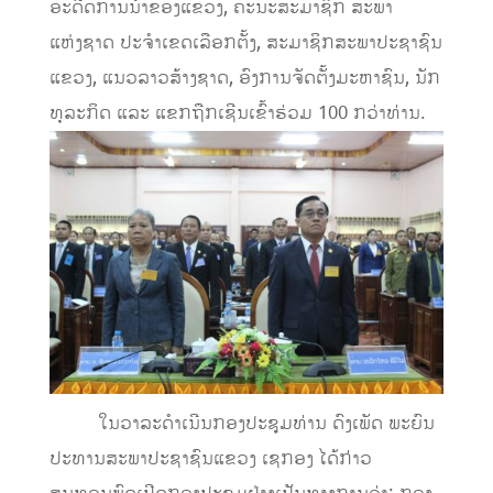
ອະດີດການນຳຂອງແຂວງ, ຄະນະສະມາຊິກ ສະພາ
ແຫ່ງຊາດ ປະຈໍາເຂດເລືອກຕັ້ງ, ສະມາຊິກສະພາປະຊາຊົນ
ແຂວງ, ແນວລາວສ້າງຊາດ, ອົງການຈັດຕັ້ງມະຫາຊົນ, ນັກ
ທຸລະກິດ ແລະ ແຂກຖືກເຊີນເຂົ້າຮ່ວມ 100 ກວ່າທ່ານ.
ໃນວາລະດຳເນີນກອງປະຊຸມທ່ານ ດົງເພັດ ພະຍົນ
ປະທານສະພາປະຊາຊົນແຂວງ ເຊກອງ ໄດ້ກ່າວ