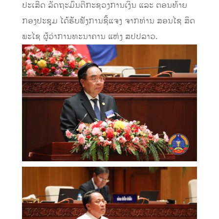
ປະເສີດ ລັດຖະມົນຕີກະຊວງການເງິນ ແລະ ຕອນທ້າຍ
ກອງປະຊຸມ ໄດ້ຮັບຟັງການຊີ້ແຈງ ຈາກທ່ານ ສອນໄຊ ສິດ
ພະໄຊ ຜູ້ວ່າການທະນາຄານ ແຫ່ງ ສປປລາວ.