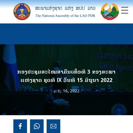
ກອງປະຊຸມສະໄໝສາມັນເທື່ອທີ 3 ຂອງສະພາ
ແຫ່ງຊາດ ຊຸດທີ IX ວັນທີ 15 ມິຖຸນາ 2022
ມ.ຖ. 16, 2022