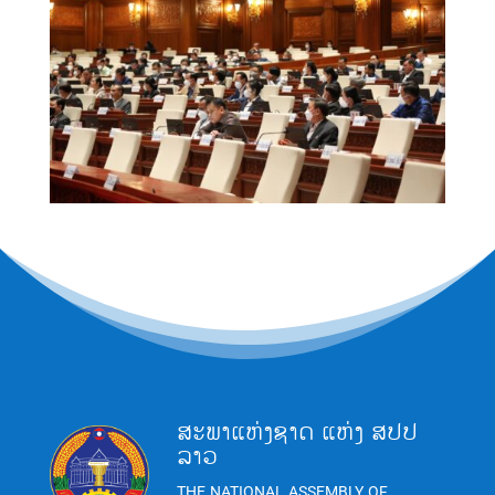
ສະພາແຫ່ງຊາດ ແຫ່ງ ສປປ
ລາວ
THE NATIONAL ASSEMBLY OF