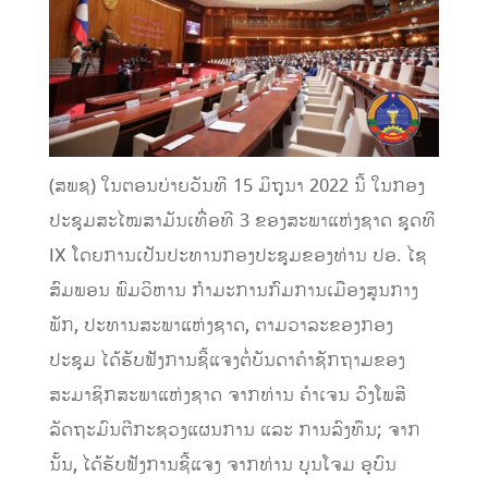
(ສພຊ) ໃນຕອນບ່າຍວັນທີ 15 ມິຖຸນາ 2022 ນີ້ ໃນກອງ
ປະຊຸມສະໄໝສາມັນເທື່ອທີ 3 ຂອງສະພາແຫ່ງຊາດ ຊຸດທີ
IX ໂດຍການເປັນປະທານກອງປະຊຸມຂອງທ່ານ ປອ. ໄຊ
ສົມພອນ ພົມວິຫານ ກຳມະການກົມການເມືອງສູນກາງ
ພັກ, ປະທານສະພາແຫ່ງຊາດ, ຕາມວາລະຂອງກອງ
ປະຊຸມ ໄດ້ຮັບຟັງການຊີ້ແຈງຕໍ່ບັນດາຄຳຊັກຖາມຂອງ
ສະມາຊິກສະພາແຫ່ງຊາດ ຈາກທ່ານ ຄຳເຈນ ວົງໂພສີ
ລັດຖະມົນຕີກະຊວງແຜນການ ແລະ ການລົງທຶນ; ຈາກ
ນັ້ນ, ໄດ້ຮັບຟັງການຊີ້ແຈງ ຈາກທ່ານ ບຸນໂຈມ ອຸບົນ