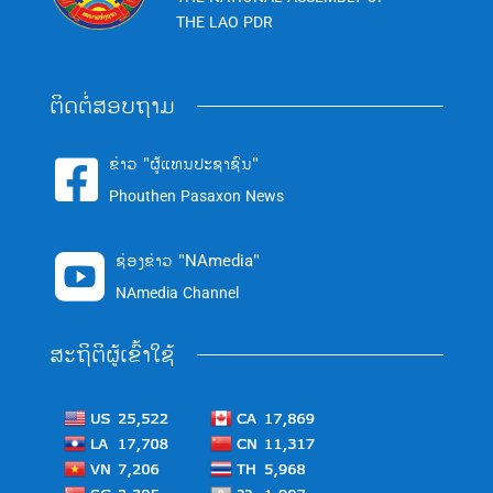
THE LAO PDR
ຕິດຕໍ່ສອບຖາມ
ຂ່າວ "ຜູ້ແທນປະຊາຊົນ"

Phouthen Pasaxon News
ຊ່ອງຂ່າວ "NAmedia"

NAmedia Channel
ສະຖິຕິຜູ້ເຂົ້າໃຊ້