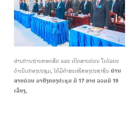
ຜ່ານການ​ຖ່າຍທອດສົດ ແລະ ເປິດສາຍດ່ວນ ໃນໄລຍະ
ດຳເນີນກອງປະຊຸມ, ໄດ້ມີຄຳສະເໜີຂອງປະຊາຊົນ
ຜ່ານ
ສາຍດ່ວນ ມາຍັງກອງປະຊຸມ ມີ
17 ສາຍ ລວມມີ 19
ເລື່ອງ,