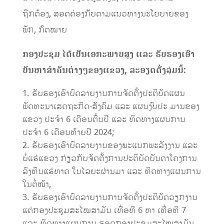
ຖືກຕ້ອງ, ສອດຄ່ອງກັບຕາມແນວທາງນະໂຍບາຍຂອງ
ພັກ, ກົດໝາຍ
ກອງປະຊຸມ​ ໄດ້​ເປັນ​ເອກະ​ພາບສູງ ແລະ ຮັບຮອງເອົາ
ບັນຫາສໍາຄັນຕ່າງໆຂອງແຂວງ, ລະອຽດດັ່ງລຸ່ມນີ້:
ຮັບຮອງເອົາບົດລາຍງານການ​ຈັດຕັ້ງປະຕິບັດແຜນ
ພັດທະນາ​ເສດຖະກິດ-ສັງຄົມ ແລະ ແຜນງົບປະ ມານຂອງ
ແຂວງ ປະຈຳ 6 ເດືອນຕົ້ນປີ ແລະ ທິດທາງແຜນການ
ປະຈຳ 6 ເດືອນທ້າຍປີ 2024;
ຮັບຮອງເອົາບົດລາຍງານຂອງພະແນກພະລັງງານ ແລະ
ບໍ່ແຮ່ແຂວງ ກ່ຽວກັບຈັດຕັ້ງການປະຕິບັດບັນດາໂຄງການ
ລົງທຶນແຮ່ທາດ ໃນໄລຍະຜ່ານມາ ແລະ ທິດທາງແຜນການ
ໃນຕໍ່ໜ້າ,
ຮັບຮອງເອົາບົດລາຍງານການຈັດຕັ້ງປະຕິບັດວຽກງານ
ແຕ່ກອງປະຊຸມສະໄໝສາມັນ ເທື່ອທີ 6 ຫາ ເທື່ອທີ 7
ແລະ ທິດທາງແຜນການ ຮອດກອງປະຊຸມສະໄໝສາມັນ