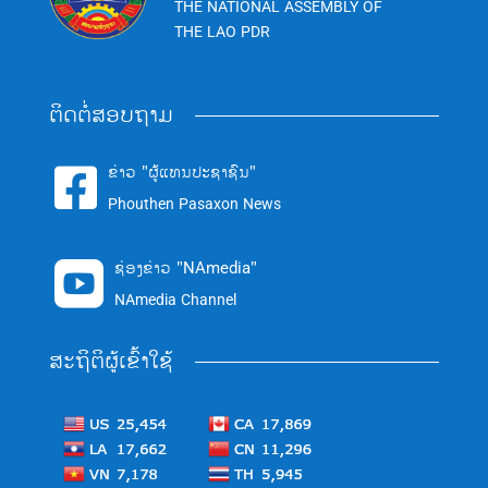
THE NATIONAL ASSEMBLY OF
THE LAO PDR
ຕິດຕໍ່ສອບຖາມ
ຂ່າວ "ຜູ້ແທນປະຊາຊົນ"

Phouthen Pasaxon News
ຊ່ອງຂ່າວ "NAmedia"

NAmedia Channel
ສະຖິຕິຜູ້ເຂົ້າໃຊ້