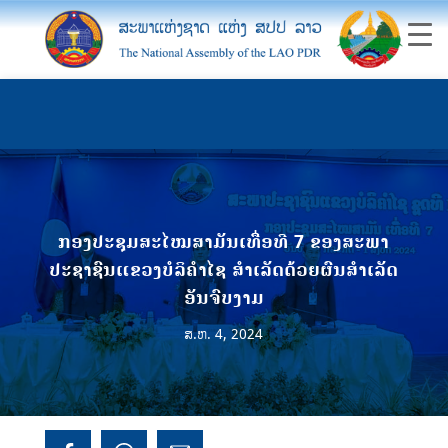
ກອງປະຊຸມສະໄໝສາມັນເທື່ຶອທີ 7 ຂອງສະພາ
ປະຊາຊົນແຂວງບໍລິຄໍາໄຊ ສໍາເລັດດ້ວຍຜົນສໍາເລັດ
ອັນຈົບງາມ
ສ.ຫ. 4, 2024