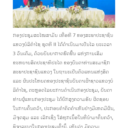
ກອງປະຊຸມສະໄໝສາມັນ ເທື່ອທີ 7 ຂອງສະພາປະຊາຊົນ
ແຂວງບໍລິຄໍາໄຊ ຊຸດທີ II ໄດ້ດຳເນີນມາເປັນໄລ ຍະເວລາ
3 ວັນເຕັມ, ດ້ວຍບັນຍາກາດຟົດຟື້ນ ແຫ່ງການເສີມ
ຂະຫຍາຍສິດປະຊາທິປະໄຕ ຂອງບັນດາທ່ານສະມາຊິກ
ສະພາປະຊາຊົນແຂວງ ໃນຖານະເປັນຕົວແທນແຫ່ງສິດ
ແລະ ຜົນປະໂຫຍດຂອງປະຊາຊົນບັນດາເຜົ່າຊາວແຂວງບໍ
ລິຄຳໄຊ, ຕະຫຼອດໄລຍະການດໍາເນີນກອງປະຊຸມ, ບັນດາ
ທ່ານຜູ້ແທນກອງປະຊຸມ ໄດ້ຍົກສູງຄວາມຮັບ ຜິດຊອບ
ໃນການຄົ້ນຄວ້າ, ປະກອບຄໍາຄິດຄໍາເຫັນຢ່າງມີເຫດມີຜົນ,
ມີຈຸດສຸມ ແລະ ເລິກເຊີ່ງ ໃສ່ທຸກເນື້ອໃນທີ່ນໍາມາຄົ້ນຄວ້າ,
ພິຈາລະນາໃນກອງປະຊຸມຄັ້ງນີ້, ເຫັນວ່າ ມີຄວາມ