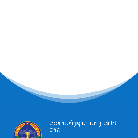
ສະພາແຫ່ງຊາດ ແຫ່ງ ສປປ
ລາວ