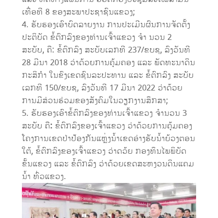
ເທື່ອທີ 8 ຂອງສະພາປະຊາຊົນແຂວງ;
ຮັບຮອງເອົາບົດລາຍງານ ການປະເມີນຜົນການຈັດຕັ້ງ
ປະຕິບັດ ຂໍ້ຕົກລົງຂອງທ່ານເຈົ້າແຂວງ ຈຳ ນວນ 2
ສະບັບ, ຄື: ຂໍ້ຕົກລົງ ສະບັບເລກທີ 237/ຂບຊ, ລົງວັນທີ
28 ມີນາ 2018 ວ່າດ້ວຍການຄຸ້ມຄອງ ແລະ ພັດທະນາດິນ
ກະສິກໍາ ໃນຂົງເຂດຊົນລະປະທານ ແລະ ຂໍ້ຕົກລົງ ສະບັບ
ເລກທີ 150/ຂບຊ, ລົງວັນທີ 17 ມີນາ 2022 ວ່າດ້ວຍ
ການມີສ່ວນຮ່ວມຂອງສັງຄົມໃນວຽກງານສຶກສາ;
ຮັບຮອງເອົາຂໍ້ຕົກລົງຂອງທ່ານເຈົ້າ​ແຂວງ ຈຳນວນ 3
ສະບັບ ຄື
:​
ຂໍ້ຕົກລົງຂອງເຈົ້າແຂວງ ວ່າດ້ວຍການຄຸ້ມຄອງ
ໂຄງການເຂດປ່າປ້ອງກັນແຫຼ່ງນໍ້າເຂດອ່າງຮັບນໍ້າຍ້ວງຕອນ
ໃຕ້, ຂໍ້ຕົກລົງຂອງເຈົ້າແຂວງ ວ່າດວ້ຍ ກອງທຶນໄພພິບັດ
ຂັ້ນແຂວງ ແລະ ຂໍ້ຕົກລົງ ວ່າດ້ວຍເຂດສະຫງວນດິນແຄມ
ນໍ້າ ທົ່ວແຂວງ.