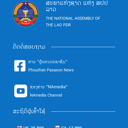
ສະພາແຫ່ງຊາດ ແຫ່ງ ສປປ
ລາວ
THE NATIONAL ASSEMBLY OF
THE LAO PDR
ຕິດຕໍ່ສອບຖາມ
ຂ່າວ "ຜູ້ແທນປະຊາຊົນ"

Phouthen Pasaxon News
ຊ່ອງຂ່າວ "NAmedia"

NAmedia Channel
ສະຖິຕິຜູ້ເຂົ້າໃຊ້