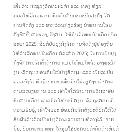
ເອີ້ນວ່າ: ກະຊວງວັດທະນະທຳ ແລະ ທ່ອງ ທ່ຽວ.
ມອບໃຫ້ລັດຖະບານ ສົມທົບກັບຄະນະປັບປຸງກົງ ຈັກ
ການຈັດຕັ້ງ ແລະ ພາກສ່ວນກ່ຽວຂ້ອງ ນຳພາການໂຮມ
ກົງຈັກຂັ້ນກະຊວງ, ອົງການ ໃຫ້ສຳເລັດພາຍໃນເດືອນພຶດ
ສະພາ 2025, ສືບຕໍ່ປັບປຸງກົງຈັກການຈັດຕັ້ງຢູ່ທ້ອງຖິ່ນ
ໃຫ້ສຳເລັດພາຍໃນເດືອນກໍລະກົດ 2025; ໃນການປັບປຸງ
ກົງຈັກການຈັດຕັ້ງດັ່ງກ່າວ ແມ່ນໃຫ້ສຸມໃສ່ຈັດວາງພະນັກ
ງານ-ລັດຖະ ກອນຄືນໃໝ່ຢ່າງຮັດກຸມ ແລະ ເປັນລະບົບ
ລວມທັງຈັດສັນງົບປະມານເພື່ອຮັບໃຊ້ວຽກງານດັ່ງກ່າວ
ຕາມລະບຽບການ ແລະ ເອົາໃຈໃສ່ນຳພາການສຶກສາອົບ
ຮົມການເມືອງ-ແນວຄິດ ໃຫ້ພະນັກງານ-ລັດຖະກອນ ມີ
ຄວາມຮັບຮູ້, ເຂົ້າໃຈແລະ ພ້ອມກັນຈັດຕັ້ງປະຕິບັດໃຫ້ໄດ້
ຮັບຜົນສໍາເລັດເປັນຢ່າງດີຕາມແຜນການທີ່ວາງໄວ້. ຈາກ
ນັ້ນ, ບັນດາທ່ານ ສສຊ ໄດ້ສຸມໃສ່ປະກອບຄຳຄິດຄຳເຫັນຕໍ່