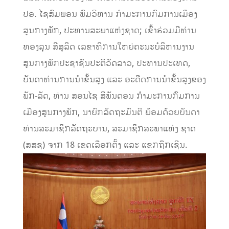
ປອ. ໄຊສົມພອນ ພົມວິຫານ ກໍາມະການກົມການເມືອງ
ສູນກາງພັກ, ປະທານສະພາແຫ່ງຊາດ; ເຂົ້າຮ່ວມມີທ່ານ
ທອງລຸນ ສີສຸລິດ ເລຂາທິການໃຫຍ່ຄະນະບໍລິຫານງານ
ສູນກາງພັກປະຊາຊົນປະຕິວັດລາວ, ປະທານປະເທດ,
ບັນດາທ່ານການນໍາຂັ້ນສູງ ແລະ ອະດີດການນໍາຂັ້ນສູງຂອງ
ພັກ-ລັດ, ທ່ານ ສອນໄຊ ສີພັນດອນ ກໍາມະການກົມການ
ເມືອງສູນກາງພັກ, ນາຍົກລັດຖະມົນຕີ ພ້ອມດ້ວຍບັນດາ
ທ່ານສະມາຊິກລັດຖະບານ, ສະມາຊິກສະພາແຫ່ງ ຊາດ
(ສສຊ) ຈາກ 18 ເຂດເລືອກຕັ້ງ ແລະ ແຂກຖືກເຊີນ.