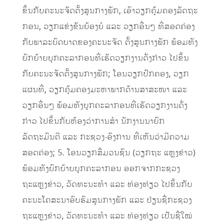
ຂຶ້ນກັບຄະນະຈັດຕັ້ງສູນກາງພັກ, ເອົາວຽກຄຸ້ມຄອງລັດຖະ
ກອນ, ວຽກແຂ່ງຂັນຍ້ອງຍໍ ແລະ ວຽກອື່ນໆ ທີ່ສອດຄ່ອງ
ກັບພາລະບົດບາດຂອງຄະນະຈັດ ຕັ້ງສູນກາງພັກ ພ້ອມທັງ
ຍົກຍ້າຍບຸກຄະລາກອນທີ່ເຮັດວຽກງານດັ່ງກ່າວ ໄປຂຶ້ນ
ກັບຄະນະຈັດຕັ້ງສູນກາງພັກ; ໂອນວຽກປົກຄອງ, ວຽກ
ແຜນທີ່, ວຽກຄຸ້ມຄອງມະຫາພາກດ້ານສາສະໜາ ແລະ
ວຽກອື່ນໆ ພ້ອມທັງບຸກຄະລາກອນທີ່ເຮັດວຽກງານດັ່ງ
ກ່າວ ໄປຂຶ້ນກັບຫ້ອງວ່າການສຳ ນັກງານນາຍົກ
ລັດຖະມົນຕີ ແລະ ກະຊວງ-ອົງການ ທີ່ເຫັນວ່າມີຄວາມ
ສອດຄ່ອງ; 5. ໂອນວຽກສື່ມວນຊົນ (ວຽກຖະ ແຫຼງຂ່າວ)
ພ້ອມທັງຍົກຍ້າຍບຸກຄະລາກອນ ອອກຈາກກະຊວງ
ຖະແຫຼງຂ່າວ, ວັດທະນະທຳ ແລະ ທ່ອງທ່ຽວ ໄປຂຶ້ນກັບ
ຄະນະໂຄສະນາອົບຮົມສູນກາງພັກ ແລະ ປ່ຽນຊື່ກະຊວງ
ຖະແຫຼງຂ່າວ, ວັດທະນະທຳ ແລະ ທ່ອງທ່ຽວ ເປັນຊື່ໃໝ່