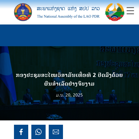
ກອງປະຊຸມສະໄໝວິສາມັນເທື່ອທີ 2 ປິດລົງດ້ວຍ
ຜົນສໍາເລັດຢ່າງຈົບງາມ
ມ.ນ. 20, 2025