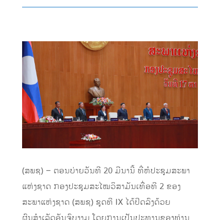
(ສພຊ) – ຕອນບ່າຍວັນທີ 20 ມີນານີ້ ທີ່ຫໍປະຊຸມສະພາ
ແຫ່ງຊາດ ກອງປະຊຸມສະໄໝວິສາມັນເທື່ອທີ 2 ຂອງ
ສະພາແຫ່ງຊາດ (ສພຊ) ຊຸດທີ IX ໄດ້ປິດລົງດ້ວຍ
ຜົນສຳເລັດອັນຈົບງາມ ໂດຍການເປັນປະທານຂອງທ່ານ