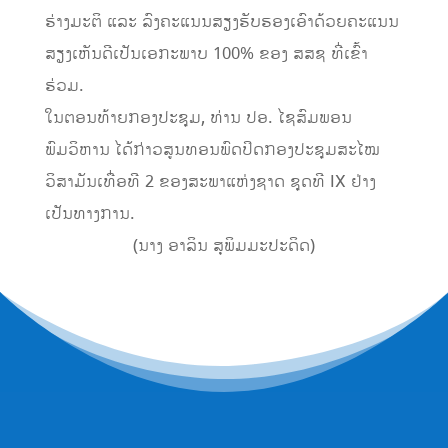
ຮ່າງມະຕິ ແລະ ລົງຄະແນນສຽງຮັບຮອງເອົາດ້ວຍຄະແນນ
ສຽງເຫັນດີເປັນເອກະພາບ 100% ຂອງ ສສຊ ທີ່ເຂົ້າ
ຮ່ວມ.
ໃນຕອນທ້າຍກອງປະຊຸມ, ທ່ານ ປອ. ໄຊສົມພອນ
ພົມວິຫານ ໄດ້ກ່າວສູນທອນພົດປິດກອງປະຊຸມສະໄໝ
ວິສາມັນເທື່ອທີ 2 ຂອງສະພາແຫ່ງຊາດ ຊຸດທີ IX ຢ່າງ
ເປັນທາງການ.
(ນາງ ອາລິນ ສຸພິມມະປະດິດ)