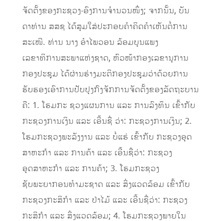
ຈັດຕັ້ງຂອງກະຊວງ-ອົງການຈຳນວນໜຶ່ງ; ຈາກນັ້ນ, ບັນ
ດາທ່ານ ສສຊ ໄດ້ສຸມໃສ່ປະກອບຄຳຄິດຄຳເຫັນຕໍ່ການ
ສະເໜີ. ທ່ານ ນາງ ອຳໄພວອນ ລ້ອມບຸນແພງ
ເລຂາທິການສະພາແຫ່ງຊາດ, ຫົວໜ້າກອງເລຂານຸການ
ກອງປະຊຸມ ໄດ້ຜ່ານຮ່າງມະຕິກອງປະຊຸມວ່າດ້ວຍການ
ຮັບຮອງເອົາການປັບປຸງກົງຈັກການຈັດຕັ້ງຂອງລັດຖະບານ
ຄື: 1. ໂຮມກະ ຊວງແຜນການ ແລະ ການລົງທຶນ ເຂົ້າກັບ
ກະຊວງການເງິນ ແລະ ເອີ້ນຊື່ ວ່າ: ກະຊວງການເງິນ; 2.
ໂຮມກະຊວງພະລັງງານ ແລະ ບໍ່ແຮ່ ເຂົ້າກັບ ກະຊວງອຸດ
ສາຫະກໍາ ແລະ ການຄ້າ ແລະ ເອີ້ນຊື່ວ່າ: ກະຊວງ
ອຸດສາຫະກຳ ແລະ ການຄ້າ; 3. ໂຮມກະຊວງ
ຊັບພະຍາກອນທຳມະຊາດ ແລະ ສິ່ງແວດລ້ອມ ເຂົ້າກັບ
ກະຊວງກະສິກຳ ແລະ ປ່າໄມ້ ແລະ ເອີ້ນຊື່ວ່າ: ກະຊວງ
ກະສິກຳ ແລະ ສິ່ງແວດລ້ອມ; 4. ໂຮມກະຊວງພາຍໃນ