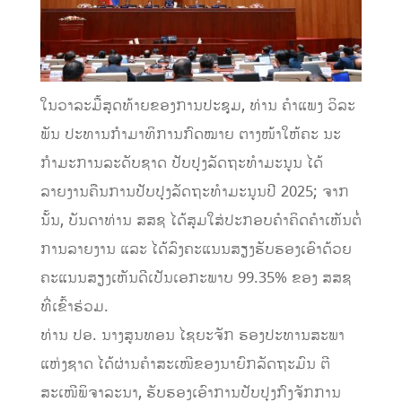
ໃນວາລະມື້ສຸດທ້າຍຂອງການປະຊຸມ, ທ່ານ ຄຳແພງ ວິລະ
ພັນ ປະທານກຳມາທິການກົດໝາຍ ຕາງໜ້າໃຫ້ຄະ ນະ
ກຳມະການລະດັບຊາດ ປັບປຸງລັດຖະທຳມະນູນ ໄດ້
ລາຍງານຄືນການປັບປຸງລັດຖະທຳມະນູນປີ 2025; ຈາກ
ນັ້ນ, ບັນດາທ່ານ ສສຊ ໄດ້ສຸມໃສ່ປະກອບຄຳຄິດຄຳເຫັນຕໍ່
ການລາຍງານ ແລະ ໄດ້ລົງຄະແນນສຽງຮັບຮອງເອົາດ້ວຍ
ຄະແນນສຽງເຫັນດີເປັນເອກະພາບ 99.35% ຂອງ ສສຊ
ທີ່ເຂົ້າຮ່ວມ.
ທ່ານ ປອ. ນາງສູນທອນ ໄຊຍະຈັກ ຮອງປະທານສະພາ
ແຫ່ງຊາດ ໄດ້ຜ່ານຄຳສະເໜີຂອງນາຍົກລັດຖະມົນ ຕີ
ສະເໜີພິຈາລະນາ, ຮັບຮອງເອົາການປັບປຸງກົງຈັກການ