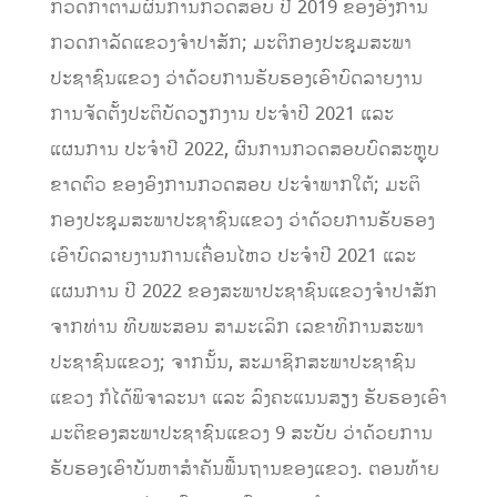
ກວດກາຕາມຜົນການກວດສອບ ປີ 2019 ຂອງອົງການ
ກວດກາລັດແຂວງຈໍາປາສັກ; ມະຕິກອງປະຊຸມສະພາ
ປະຊາຊົນແຂວງ ວ່າດ້ວຍການຮັບຮອງເອົາບົດລາຍງານ
ການຈັດຕັ້ງປະຕິບັດວຽກງານ ປະຈໍາປີ 2021 ແລະ
ແຜນການ ປະຈໍາປີ 2022, ຜົນການກວດສອບບົດສະຫຼຸບ
ຂາດຕົວ ຂອງອົງການກວດສອບ ປະຈໍາພາກໃຕ້; ມະຕິ
ກອງປະຊຸມສະພາປະຊາຊົນແຂວງ ວ່າດ້ວຍການຮັບຮອງ
ເອົາບົດລາຍງານການເຄື່ອນໄຫວ ປະຈໍາປີ 2021 ແລະ
ແຜນການ ປີ 2022 ຂອງສະພາປະຊາຊົນແຂວງຈໍາປາສັກ
ຈາກທ່ານ ທີບພະສອນ ສາມະເລິກ ເລຂາທິການສະພາ
ປະຊາຊົນແຂວງ; ຈາກນັ້ນ,​ ສະມາຊິກສະພາປະຊາຊົນ
ແຂວງ​ ກໍໄດ້ພິຈາລະນາ ແລະ​ ລົງຄະແນນສຽງ ຮັບຮອງເອົາ​
ມະຕິຂອງສະພາປະຊາຊົນແຂວງ 9​ ສະບັບ​ ວ່າດ້ວຍການ
ຮັບຮອງເອົາບັນຫາສໍາຄັນພື້ນຖານຂອງແຂວງ.​ ຕອນທ້າຍ