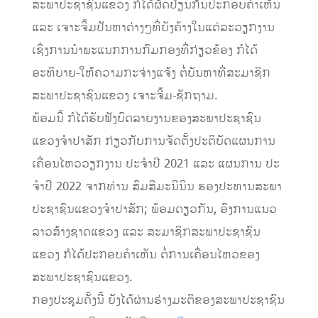
ສະພາປະຊາຊົນແຂວງ ກໍໄດ້ຜັດປ່ຽນກັນປະກອບຄໍາເຫັນ​
ແລະ​ ເຈາະຈີ້ມປັນຫາຕ່າງໆທີ່ຍັງຄ້າງໃນແຕ່ລະວຽກງານ​
ເຊິ່ງການນໍາພະແນກການກົມກອງທີ່ກ່ຽວຂ້ອງ ກໍໄດ້
ອະທິບາຍ-ໃຫ້ຄວາມກະຈ່າງແຈ້ງ​ ຕໍ່ບັນຫາທີ່ສະມາຊິກ
ສະພາປະຊາຊົນແຂວງ ເຈາະຈີ້ມ-ຊັກຖາມ.
ພ້ອມນີ້ ກໍໄດ້ຮັບຟັງບົດລາຍງານຂອງສະພາປະຊາຊົນ
ແຂວງຈໍາປາສັກ ກ່ຽວກັບການຈັດຕັ້ງປະຕິບັດແຜນການ
ເຄື່ອນໄຫວວຽກງານ ປະຈໍາປີ 2021 ແລະ ແຜນການ ປະ
ຈໍາປີ 2022 ຈາກທ່ານ ສົມສີມະນີນິນ ຮອງປະທານສະພາ
ປະຊາຊົນແຂວງຈໍາປາສັກ​; ພ້ອມດຽວກັນ, ອົງການແນວ
ລາວສ້າງຊາດແຂວງ​ ແລະ​ ສະມາຊິກສະພາປະຊາຊົນ
ແຂວງ ກໍໄດ້ປະກອບຄໍາເຫັນ ຕໍ່ການເຄື່ອນໄຫວຂອງ
ສະພາປະຊາຊົນແຂວງ.​
ກອງປະຊຸມຄັ້ງນີ້ ຍັງໄດ້ຜ່ານຮ່າງມະຕິຂອງສະພາປະຊາຊົນ