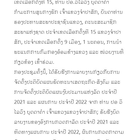
ເຂດເລືອກຕັ້ງທີ 15,​ ທ່ານ​ ປອ.​ວິໄລວົງ​ ບຸດ​ດາ​ຄໍາ​
ກຳມະການ​ສູນກາງ​ພັກ​ ເຈົ້າ​ແຂວງ​ຈໍາ​ປາ​ສັກ,​ ບັນດາທ່ານ
ຮອງປະທານສະພາປະຊາຊົນແຂວງ,​ ຄະນະສະມາຊິກ
ສະພາແຫ່ງຊາດ​ ປະຈໍາເຂດເລືອກຕັ້ງທີ 15​ ແຂວງຈໍາປາ​
ສັກ​,​ ປະຈໍາເຂດເລືອກຕັ້ງ 9​ ເມືອງ,​ 1​ ນະຄອນ,​ ການນໍາ
ພະແນກການກົມກອງອ້ອມຂ້າງແຂວງ ແລະ​ ໜ່ວຍງານທີ່
ກ່ຽວຂ້ອງ ເຂົ້າຮ່ວມ.
ກອງປະຊຸມຄັ້ງນີ້,​ ໄດ້ຮັບຟັງການລາຍງານກ່ຽວກັບການ
ຈັດຕັ້ງປະຕິບັດແຜນພັດທະນາເສດຖະກິດ-ສັງຄົມ​ ແລະ​
ການຈັດຕັ້ງປະຕິບັດແຜນງົບປະມານແຫ່ງລັດ ປະຈໍາປີ
2021 ແລະ ແຜນການ ປະຈໍາປີ ​2022 ຈາກ ທ່ານ ປອ ວິ
ໄລວົງ ບຸດດາຄໍາ ເຈົ້າແຂວງແຂວງຈໍາປາສັກ; ຮັບຟັງບົດ
ລາຍງານຂອງອົງການກວດກາລັດ ປະຈໍາປີ 2021 ແລະ
ທິດທາງແຜນການ ປະຈໍາປີ 2022, ຜົນການກວດກາຕາມ