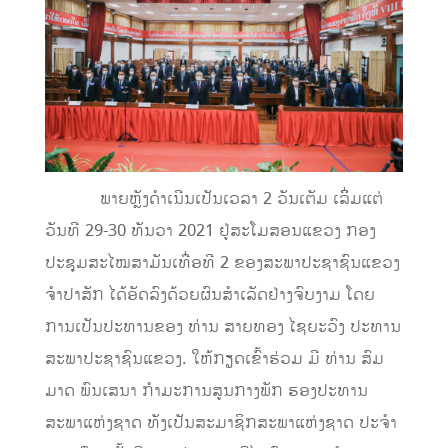
ພາຍຫຼັງ​ດຳເນີນເປັນເວລາ 2 ວັນເຕັມ ເລິິ່ມແຕ່
ວັນທີ 29-30 ທັນວາ 2021 ຢູ່ສະໂມສອນແຂວງ​ ກອງ
ປະຊຸມສະໄໝສາມັນເທື່ອທີ 2​ ຂອງສະພາປະຊາຊົນແຂວງ
ຈໍາປາສັກ ໄດ້ອັດລົງດ້ວຍຜົນສໍາເລັດຢ່າງຈົບງາມ ໂດຍ
ການເປັນປະທານຂອງ​ ທ່ານ​ ສາຍທອງ​ ໄຊຍະວົງ​ ປະທານ
ສະພາປະຊາຊົນແຂວງ.​ ໃຫ້ກຽດເຂົ້າຮ່ວມ ມີ​ ທ່ານ ສົມ
ມາດ ພົນເສນາ ກຳມະການສູນກາງພັກ ຮອງປະທານ
ສະພາແຫ່ງຊາດ ທັງເປັນສະມາຊິກສະພາແຫ່ງຊາດ ປະຈໍາ​