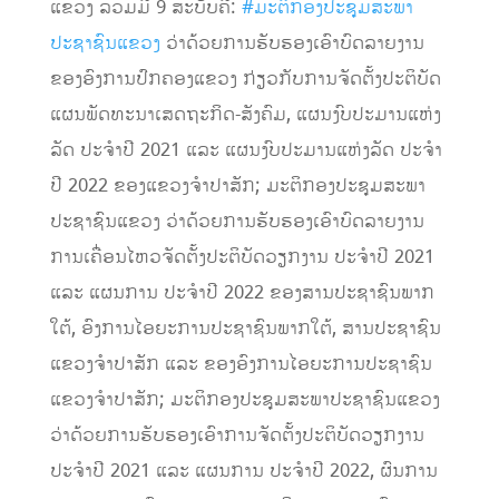
ແຂວງ ລວມມີ 9 ສະບັບຄື:
#ມະຕິກອງປະຊຸມສະພາ
ປະຊາຊົນແຂວງ
ວ່າດ້ວຍການຮັບຮອງເອົາບົດລາຍງານ
ຂອງອົງການປົກຄອງແຂວງ ກ່ຽວກັບການຈັດຕັ້ງປະຕິບັດ
ແຜນພັດທະນາເສດຖະກິດ-ສັງຄົມ,​ ແຜນງົບປະມານແຫ່ງ
ລັດ ປະຈໍາປີ 2021 ແລະ ແຜນງົບປະມານແຫ່ງລັດ ປະຈໍາ
ປີ 2022 ຂອງແຂວງຈໍາປາສັກ; ມະຕິກອງປະຊຸມສະພາ
ປະຊາຊົນແຂວງ ວ່າດ້ວຍການຮັບຮອງເອົາບົດລາຍງານ
ການເຄື່ອນໄຫວຈັດຕັ້ງປະຕິບັດວຽກງານ ປະຈໍາປີ 2021
ແລະ ແຜນການ ປະຈໍາປີ 2022 ຂອງສານປະຊາຊົນພາກ
ໃຕ້,​ ອົງການໄອຍະການປະຊາຊົນພາກໃຕ້,​ ສານປະຊາຊົນ
ແຂວງຈໍາປາສັກ​ ແລະ​ ຂອງອົງການໄອຍະການປະຊາຊົນ
ແຂວງຈໍາປາສັກ; ມະຕິກອງປະຊຸມສະພາປະຊາຊົນແຂວງ
ວ່າດ້ວຍການຮັບຮອງເອົາການຈັດຕັ້ງປະຕິບັດວຽກງານ
ປະຈໍາປີ 2021 ແລະ ແຜນການ ປະຈໍາປີ 2022, ຜົນການ