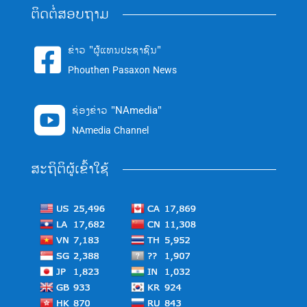
ຕິດຕໍ່ສອບຖາມ
ຂ່າວ "ຜູ້ແທນປະຊາຊົນ"

Phouthen Pasaxon News
ຊ່ອງຂ່າວ "NAmedia"

NAmedia Channel
ສະຖິຕິຜູ້ເຂົ້າໃຊ້