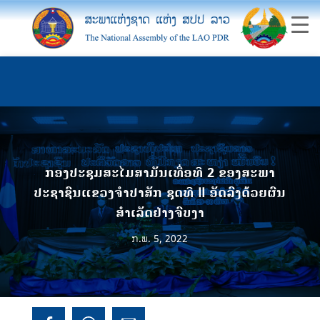
ກອງປະຊຸມສະໄມສາມັນເທື່ອທີ​ 2​ ຂອງສະພາ
ປະຊາຊົນແຂວງຈໍາປາສັກ ຊຸດທີ II​ ອັດລົງດ້ວຍຜົນ
ສໍາເລັດຢ່າງຈົບງາ
ກ.ພ. 5, 2022