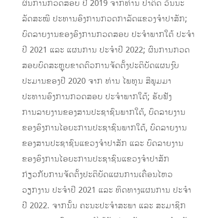
ຜົນການກວດສອບ ປີ 2019 ຈາກທ່ານ ປາດິດ ວັນນະ
ລັດສະໝີ ປະທານອົງການກວດກາລັດແຂວງຈໍາປາສັກ;
ບົດລາຍງານຂອງອົງການກວດສອບ ປະຈໍາພາກໃຕ້ ປະຈໍາ
ປີ 2021 ແລະ ແຜນການ ປະຈໍາປີ 2022; ຜົນການກວດ
ສອບບົດສະຫຼຸບຂາດຕົວການຈັດຕັ້ງປະຕິບັດແຜນງົບ
ປະມານຂອງປີ 2020 ຈາກ ທ່ານ ໄພທູນ ສີພູມມາ
ປະທານອົງການກວດສອບ ປະຈໍາພາກໃຕ້; ຮັບຟັງ
ການລາຍງານຂອງສານປະຊາຊົນພາກໃຕ້,​ ບົດລາຍງານ
ຂອງອົງການໄອຍະການປະຊາຊົນພາກໃຕ້,​ ບົດລາຍງານ
ຂອງສານປະຊາຊົນແຂວງຈໍາປາສັກ​ ແລະ ບົດລາຍງານ
ຂອງອົງການໄອຍະການປະຊາຊົນແຂວງຈໍາປາສັກ
ກ່ຽວກັບການຈັດຕັ້ງປະຕິບັດແຜນການເຄື່ອນໄຫວ
ວຽກງານ ປະຈໍາປີ 2021 ແລະ ທິດທາງແຜນການ ປະຈໍາ
ປີ 2022.​ ຈາກນັ້ນ​ ຄະນະປະຈໍາສະພາ ແລະ​ ສະມາຊິກ