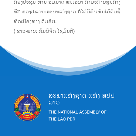
ກອງປະຊຸມ ທ່ານ ສົມມາດ ພົນເສນາ ກຳມະການສູນກາງ
ພັກ ຮອງປະທານສະພາແຫ່ງຊາດ ກໍໄດ້​ມີຄໍາເຫັນໂອ້ລົມຊີ້
ທິດເຍືອງທາງ​ ຕື່ມອີກ.
( ຂ່າວ-ພາບ: ສົມວິຈິດ ໄຊມົນຕີ)
ສະພາແຫ່ງຊາດ ແຫ່ງ ສປປ
ລາວ
THE NATIONAL ASSEMBLY OF
THE LAO PDR