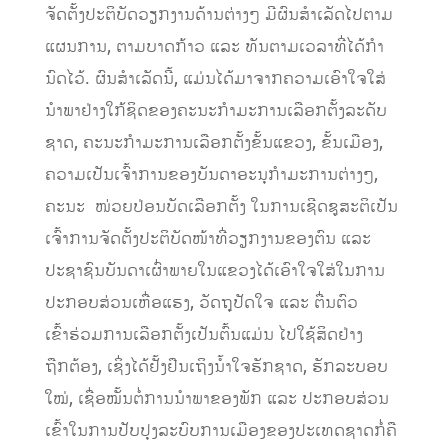
ຈັດຕັ້ງປະຕິບັດວຽກງານດ້ານຕ່າງໆ ມີຜົນສໍາເລັດໄປຕາມ
ແຜນການ, ຕາມບາດກ້າວ ແລະ ທັນຕາມເວລາທີ່ໄດ້ກໍາ
ນົດໄວ້. ຜົນສຳເລັດນີ້, ແມ່ນໄດ້ມາຈາກຄວາມເອົາໃຈໃສ່
ນຳພາຢ່າງໃກ້ຊິດຂອງຄະນະກຳມະການເລືອກຕັ້ງລະດັບ
ຊາດ, ຄະນະກຳມະການເລືອກຕັ້ງຂັ້ນແຂວງ, ຂັ້ນເມືອງ,
ຄວາມເປັນເຈົ້າການຂອງບັນດາອະນຸກຳມະການຕ່າງໆ,
ຄະນະ ໜ່ວຍປ່ອນບັດເລືອກຕັ້ງ ໃນການເຊີດຊູສະຕິເປັນ
ເຈົ້າການຈັດຕັ້ງປະຕິບັດໜ້າທີ່ວຽກງານຂອງຕົນ ແລະ
ປະຊາຊົນບັນດາເຜົ່າພາຍໃນແຂວງໄດ້ເອົາໃຈໃສ່ໃນການ
ປະກອບສ່ວນເຫື່ອແຮງ, ວັດຖຸປັດໃຈ ແລະ ຕື່ນຕົວ
ເຂົ້າຮ່ວມການເລືອກຕັ້ງເປັນຕົ້ນແມ່ນ ໄປໃຊ້ສິດຢ່າງ
ຖືກຕ້ອງ, ເຊິ່ງໄດ້ຢັ້ງຢືນເຖິງນ້ຳໃຈຮັກຊາດ, ຮັກລະບອບ
ໃໝ່, ເຊື່ອໝັ້ນຕໍ່ການນຳພາຂອງພັກ ແລະ ປະກອບສ່ວນ
ເຂົ້າໃນການປັບປຸງລະບົບການເມືອງຂອງປະເທດຊາດກໍ່ຄື