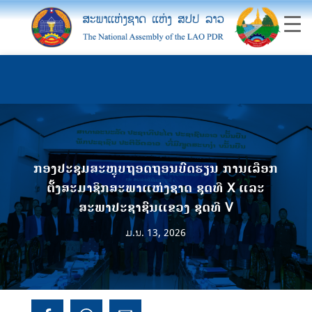
ກອງປະຊຸມສະຫຼຸບຖອດຖອນບົດຮຽນ ການເລືອກ
ຕັ້ງສະມາຊິກສະພາແຫ່ງຊາດ ຊຸດທີ X ແລະ
ສະພາປະຊາຊົນແຂວງ ຊຸດທີ V
ມ.ນ. 13, 2026