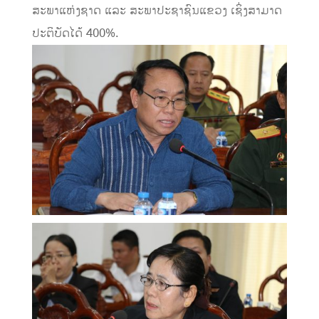
ສະພາແຫ່ງຊາດ ແລະ ສະພາປະຊາຊົນແຂວງ ເຊິ່ງສາມາດ
ປະຕິບັດໄດ້ 400%.