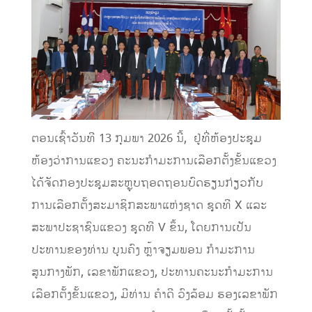
ຕອນເຊົ້າວັນທີ 13 ກຸມພາ 2026 ນີ້, ຢູ່ທີ່ຫ້ອງປະຊຸມ
ຫ້ອງວ່າການແຂວງ ຄະນະກຳມະການເລືອກຕັ້ງຂັ້ນແຂວງ
ໄດ້ຈັດກອງປະຊຸມສະຫຼຸບຖອດຖອນບົດຮຽນກ່ຽວກັບ
ການເລືອກຕັ້ງສະມາຊິກສະພາແຫ່ງຊາດ ຊຸດທີ X ແລະ
ສະພາປະຊາຊົນແຂວງ ຊຸດທີ V ຂຶ້ນ, ໂດຍການເປັນ
ປະທານຂອງທ່ານ ບຸນຄົງ ຫຼ້າຈຽມພອນ ກຳມະການ
ສູນກາງພັກ, ເລຂາພັກແຂວງ, ປະທານຄະນະກຳມະການ
ເລືອກຕັ້ງຂັ້ນແຂວງ, ມີທ່ານ ຄໍາດີ ວົງລ້ອມ ຮອງເລຂາພັກ