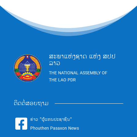
ສະພາແຫ່ງຊາດ ແຫ່ງ ສປປ
ລາວ
THE NATIONAL ASSEMBLY OF
THE LAO PDR
ຕິດຕໍ່ສອບຖາມ
ຂ່າວ "ຜູ້ແທນປະຊາຊົນ"

Phouthen Pasaxon News