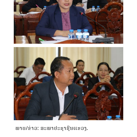
ພາບ/ຂ່າວ: ສະພາປະຊາຊົນແຂວງ.