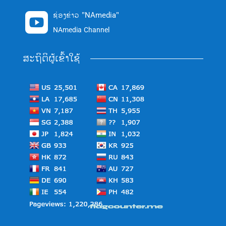
ຊ່ອງຂ່າວ "NAmedia"

NAmedia Channel
ສະຖິຕິຜູ້ເຂົ້າໃຊ້