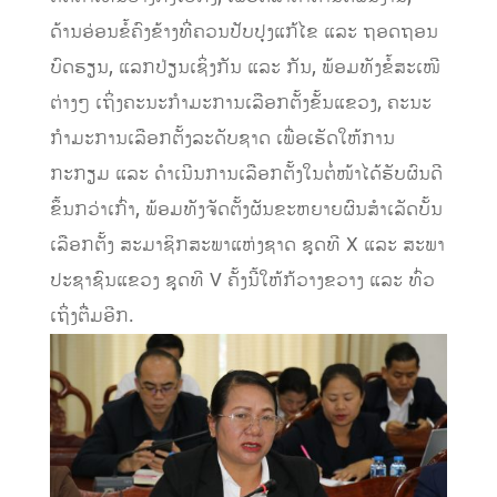
ດ້ານອ່ອນຂໍ້ຄົງຂ້າງທີ່ຄວນປັບປຸງແກ້ໄຂ ແລະ ຖອດຖອນ
ບົດຮຽນ, ແລກປ່ຽນເຊິ່ງກັນ ແລະ ກັນ, ພ້ອມທັງຂໍ້ສະເໜີ
ຕ່າງໆ ເຖິ່ງຄະນະກໍາມະການເລືອກຕັ້ງຂັ້ນແຂວງ, ຄະນະ
ກໍາມະການເລືອກຕັ້ງລະດັບຊາດ ເພື່ອເຮັດໃຫ້ການ
ກະກຽມ ແລະ ດໍາເນີນການເລືອກຕັ້ງໃນຕໍ່ໜ້າໄດ້ຮັບຜົນດີ
ຂຶ້ນກວ່າເກົ່າ, ພ້ອມທັງຈັດຕັ້ງຜັນຂະຫຍາຍຜົນສໍາເລັດບັ້ນ
ເລືອກຕັ້ງ ສະມາຊິກສະພາແຫ່ງຊາດ ຊຸດທີ X ແລະ ສະພາ
ປະຊາຊົນແຂວງ ຊຸດທີ V ຄັ້ງນີ້ໃຫ້ກ້ວາງຂວາງ ແລະ ທົ່ວ
ເຖິ່ງຕື່ມອີກ.