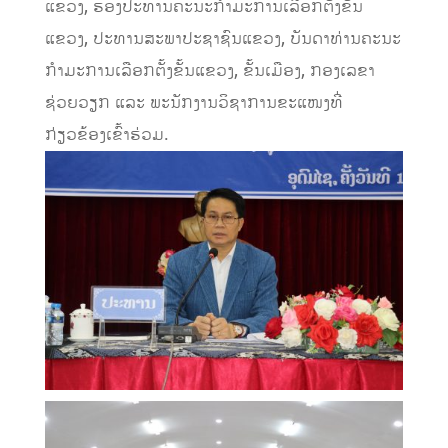
ແຂວງ, ຮອງປະທານຄະນະກຳມະການເລືອກຕັ້ງຂັ້ນ
ແຂວງ, ປະທານສະພາປະຊາຊົນແຂວງ, ບັນດາທ່ານຄະນະ
ກຳມະການເລືອກຕັ້ງຂັ້ນແຂວງ, ຂັ້ນເມືອງ, ກອງເລຂາ
ຊ່ວຍວຽກ ແລະ ພະນັກງານວິຊາການຂະແໜງທີ່
ກ່ຽວຂ້ອງເຂົ້າຮ່ວມ.