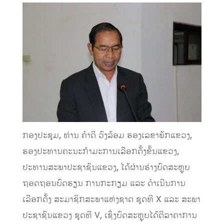
ກອງປະຊຸມ, ທ່ານ ຄໍາດີ ວົງລ້ອມ ຮອງເລຂາພັກແຂວງ,
ຮອງປະທານຄະນະກຳມະການເລືອກຕັ້ງຂັ້ນແຂວງ,
ປະທານສະພາປະຊາຊົນແຂວງ, ໄດ້ຜ່ານຮ່າງບົດສະຫຼຸບ
ຖອດຖອນບົດຮຽນ ການກະກຽມ ແລະ ດຳເນີນການ
ເລືອກຕັ້ງ ສະມາຊິກສະພາແຫ່ງຊາດ ຊຸດທີ X ແລະ ສະພາ
ປະຊາຊົນແຂວງ ຊຸດທີ V, ເຊິ່ງບົດສະຫຼຸບໄດ້ຕີລາຄາການ