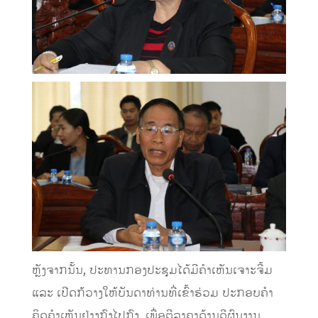
ຫຼັງຈາກນັ້ນ, ປະທານກອງປະຊຸມໄດ້ມີຄໍາເຫັນເຈາະຈີ້ມ
ແລະ ເປີດກ້ວາງໃຫ້ບັນດາທ່ານທີ່ເຂົ້າຮ່ວມ ປະກອບຄໍາ
ຄິດຄໍາເຫັນຢ່າງກົງໄປກົງ, ເພື່ອຕີລາຄາດ້ານດີຜົນງານ,