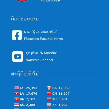
THE LAO PDR
ຕິດຕໍ່ສອບຖາມ
ຂ່າວ "ຜູ້ແທນປະຊາຊົນ"

Phouthen Pasaxon News
ຊ່ອງຂ່າວ "NAmedia"

NAmedia Channel
ສະຖິຕິຜູ້ເຂົ້າໃຊ້