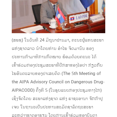
(ສພຊ) ໃນວັນທີ 24 ມິຖຸນາຜ່ານມາ, ຄະນະຜູ້ແທນສະພາ
ແຫ່ງຊາດລາວ ນໍາໂດຍທ່ານ ອໍາໄພ ຈິດມານົນ ຮອງ
ປະທານກຳມາທິການກົດໝາຍ ພ້ອມດ້ວຍຄະນະ ໄດ້
ເຂົ້າຮ່ວມກອງປະຊຸມສະພາທີ່ປຶກສາຂອງໄອປາ ກ່ຽວກັບ
ໄພອັນຕະລາຍຂອງຢາເສບຕິດ (The 5th Meeting of
the AIPA Advisory Council on Dangerous Drug-
AIPACODD) ຄັ້ງທີ 5 (ໃນຮູບແບບກອງປະຊຸມທາງໄກ)
ເຊິ່ງຈັດໂດຍ ສະພາແຫ່ງຊາດ ແຫ່ງ ຣາຊະອານາ ຈັກກໍາປູ
ເຈຍ ໃນຖານະເປັນປະທານສະມັດຊາລັດຖະສະພາ
ລະຫວ່າງຊາດອາຊຽນ ໂດຍການເຂົ້າຮ່ວມຂອງບັນດາ