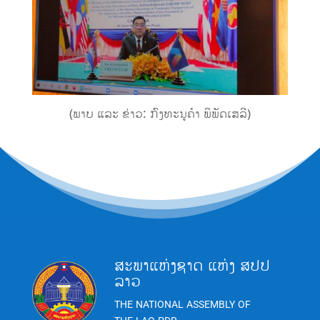
(ພາບ ແລະ ຂ່າວ: ກົງທະນູຄຳ ພິພັດເສລີ)
ສະພາແຫ່ງຊາດ ແຫ່ງ ສປປ
ລາວ
THE NATIONAL ASSEMBLY OF