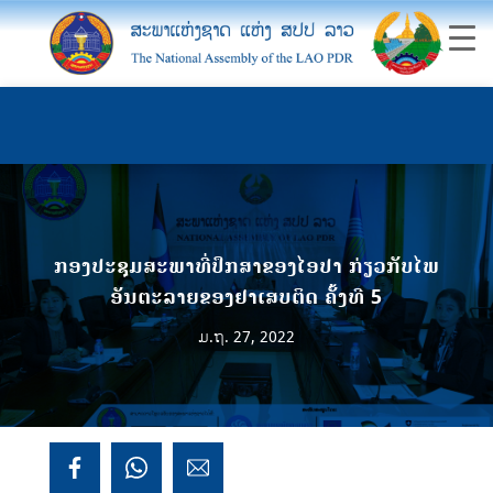
ກອງປະຊຸມສະພາທີ່ປຶກສາຂອງໄອປາ ກ່ຽວກັບໄພ
ອັນຕະລາຍຂອງຢາເສບຕິດ ຄັ້ງທີ 5
ມ.ຖ. 27, 2022