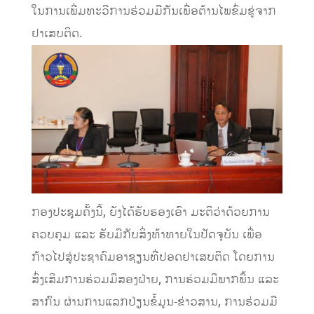
ໃນການເພີ່ມທະວີການຮ່ວມມືກັນເພື່ອຕ້ານໄພຂົ່ມຂູ່ຈາກ
ຢາເສບຕິດ.
ກອງປະຊຸມຄັ້ງນີ້, ຍັງໄດ້ຮັບຮອງເອົາ ມະຕິວ່າດ້ວຍການ
ຄວບຄຸມ ແລະ ຮັບມືກັບສິ່ງທ້າທາຍໃນປັດຈຸບັນ ເພື່ອ
ກ້າວໄປສູ່ປະຊາຄົມອາຊຽນທີ່ປອດຢາເສບຕິດ ໂດຍການ
ສົ່ງເສີມການຮ່ວມມືສອງຝ່າຍ, ການຮ່ວມມືພາກພື້ນ ແລະ
ສາກົນ ຜ່ານການແລກປ່ຽນຂໍ້ມູນ-ຂ່າວສານ, ການຮ່ວມມື