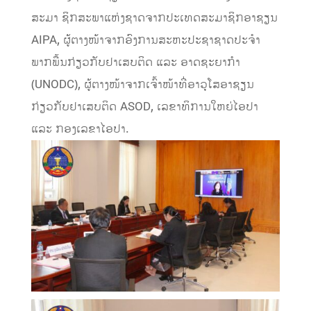
ສະມາ ຊິກສະພາແຫ່ງຊາດຈາກປະເທດສະມາຊິກອາຊຽນ
AIPA, ຜູ້ຕາງໜ້າຈາກອົງການສະຫະປະຊາຊາດປະຈໍາ
ພາກພື້ນກ່ຽວກັບຢາເສບຕິດ ແລະ ອາດຊະຍາກໍາ
(UNODC), ຜູ້ຕາງໜ້າຈາກເຈົ້າໜ້າທີ່ອາວຸໂສອາຊຽນ
ກ່ຽວກັບຢາເສບຕິດ ASOD, ເລຂາທິການໃຫຍ່ໄອປາ
ແລະ ກອງເລຂາໄອປາ.