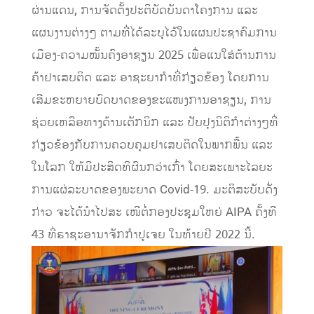
ຜ່ານແດນ, ການຈັດຕັ້ງປະຕິບັດບັນດາໂຄງການ ແລະ
ແຜນງານຕ່າງໆ ຕາມທີ່ໄດ້​ລະບຸ​ໄວ້ໃນ​ແຜນ​ປະຊາ​ຄົມ​ການ​
ເມືອງ-ຄວາມ​ໝັ້ນຄົງອາ​ຊຽນ 2025 ເພື່ອ​ແນ​ໃສ່​ຕ້ານ​ການ​
ຄ້າ​ຢາ​ເສບ​ຕິດ ​ແລະ ອາ​ຊະ​ຍາ​ກໍາ​ທີ່​ກ່ຽວ​ຂ້ອງ​ ໂດຍ​ການ​
ເສີມ​ຂະ​ຫຍາຍ​ບົດ​ບາດ​ຂອງ​ຂະ​ແໜງ​ການ​ອາ​ຊຽນ, ການ
ຊ່ວຍເຫລືອທາງດ້ານເຕັກນິກ ແລະ ປັບປຸງນິຕິກໍາຕ່າງໆທີ່
ກ່ຽວຂ້ອງກັບການຄວບຄຸມຢາເສບຕິດໃນພາກພື້ນ ແລະ
ໃນໂລກ ໃຫ້ມີປະສິດທິຜົນກວ່າເກົ່າ ໂດຍສະເພາະໄລຍະ
ການແຜ່ລະບາດຂອງພະຍາດ Covid-19. ມະຕິສະບັບດັ່ງ
ກ່າວ ຈະໄດ້ນໍາໄປສະ ເໜີຕໍ່ກອງປະຊຸມໃຫຍ່ AIPA ຄັ້ງທີ
43 ທີ່ຣາຊະອານາຈັກກໍາປູເຈຍ ໃນທ້າຍປີ 2022 ນີ້.