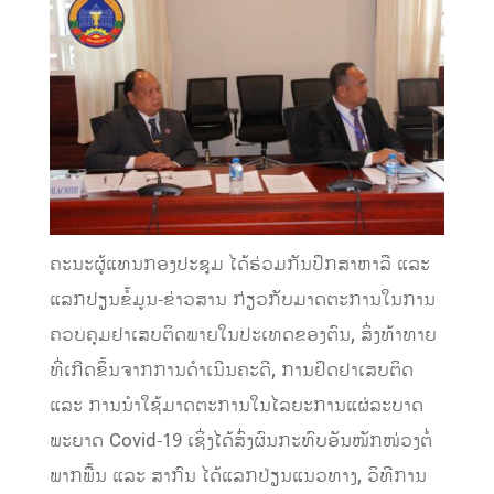
ຄະນະຜູ້ແທນກອງປະຊຸມ ໄດ້ຮ່ວມກັນປຶກສາຫາລື ແລະ
ແລກປຽນຂໍ້ມູນ-ຂ່າວສານ ກ່ຽວກັບມາດຕະການໃນການ
ຄວບຄຸມຢາເສບຕິດພາຍໃນປະເທດຂອງຕົນ, ສິ່ງທ້າທາຍ
ທີ່ເກີດຂຶ້ນຈາກການດຳເນີນຄະດີ, ການຢຶດຢາເສບຕິດ
ແລະ ການນຳໃຊ້ມາດຕະການໃນໄລຍະການແຜ່ລະບາດ
ພະຍາດ Covid-19 ເຊິ່ງໄດ້ສົ່ງຜົນກະທົບອັນໜັກໜ່ວງຕໍ່
ພາກພື້ນ ແລະ ສາກົນ ໄດ້ແລກປ່ຽນແນວທາງ, ວິທີການ