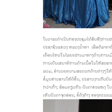
ໃນວາລະດຳເນີນກອງປະຊຸມໄດ້ຮັບຟັງການຜ
ປະຊາຊົນແຂວງ ຫລວງນ້ຳທາ ເພື່ອຕີລາຄາຄື
ເຄື່ອນໄຫວໃນໄລຍະຜ່ານມາທາງດ້ານການເມື
ການເປັນເສນາທິການດ້ານເນື້ອໃນໃຫ້ສະພ
ລວມ, ອຳນວຍຄວາມສະດວກດ້ານຕ່າງໆໃຫ້ແກ
ຂໍ້ມູນຂ່າວສານໃຫ້ດີຂຶ້ນ, ປະສານງານກັ
ກວ່າເກົ່າ; ພ້ອມດຽວກັນ ບັນດາຂະແໜງ ໃ
ເຫັນບັນດາຈຸດອ່ອນ, ຂໍ້ຄົງຄ້າງ ຂອງຄະນະເລ