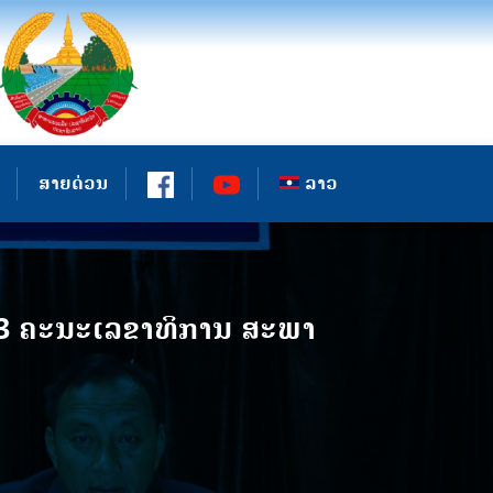
ສາຍດ່ວນ
ລາວ
023 ຄະນະເລຂາທິການ ສະພາ