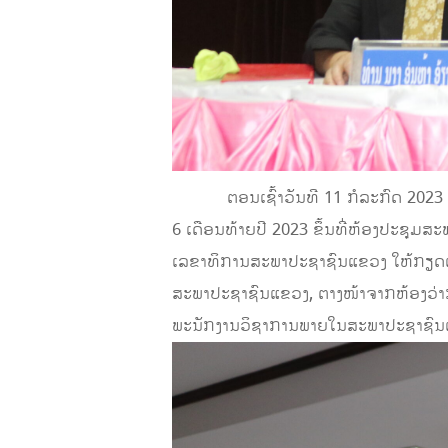
ຕອນເຊົ້າວັນທີ 11 ກໍລະກົດ 2023 ນີ
6 ເດືອນທ້າຍປີ 2023 ຂຶ້ນທີ່ຫ້ອງປະຊ
ເລຂາທິການສະພາປະຊາຊົນແຂວງ ໃຫ້ກຽດເຂ
ສະພາປະຊາຊົນແຂວງ, ຕາງໜ້າຈາກຫ້ອງວ່າ
ພະນັກງານວິຊາການພາຍໃນສະພາປະຊາຊົນແຂ