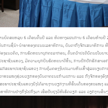
່ານບົດສະຫລຸບ 6 ເດືອນຕົ້ນປີ ແລະ ທິດທາງແຜນການ 6 ເດືອນທ້າຍ
ນການຊີ້ນຳ-ນຳພາຂອງຄະນະເລຂາທິການ, ບັນດາກົງຈັກເສນາທິການ ທີ່ໄ
ອງແນວຄິດ, ການພັດທະນາບຸກຄະລາກອນ, ຄົ້ນຄວ້າປະຕິບັດນະໂຍບາຍຕ
າປະຊາຊົນແຂວງ, ມີຄວາມບຸກບືນພັດທະນາດີຂຶ້ນ, ການປົກປັກຮັກສາ
່ສະພາປະຊາຊົນແຂວງ ການຄຸ້ມຄອງງົບປະມານຫັນເຂົ້າສູ່ລະບຽບການຢ່
ບບັນດາຂະແໜງຊ່ວຍວຽກຂອງບັນດາຄະນະກຳມະການ ແລະ ກົງຈັກຂອງອົງການ
ນສະພາປະຊາຊົນແຂວງຍັງໄດ້ລາຍງານວຽກງານທີ່ພົ້ນເດັ່ນຂອງຂະແໜງ ແລ
ຂາທິການຢ່າງກົງໄປກົງມາ ເພື່ອປັບປຸງວິທີເຮັດວຽກ ແລະ ວຽກງານອື່ນໆໃຫ