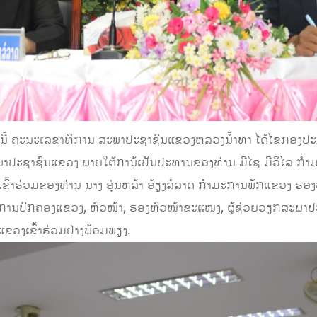
້ ຄະນະເລຂາທິການ ສະພາປະຊາຊົນແຂວງຫລວງນ້ຳທາ ໄດ້ໄຂກອງປະຊຸມ
ຸມສະພາປະຊາຊົນແຂວງ ພາຍໃຕ້ການ້ເປັນປະທານຂອງທ່ານ ມີໄຊ ມີວິໄ
ົ້າຮ່ວມຂອງທ່ານ ນາງ ອຸ່ນຫລ້າ ອ້ຽງລໍລາດ ກຳມະການພັກແຂວງ ຮ
ການປົກຄອງແຂວງ, ຫົວໜ້າ, ຮອງຫົວໜ້າຂະແໜງ, ຜູ້ຊ່ວຍວຽກສະພາປ
ວງເຂົ້າຮ່ວມຢ່າງພ້ອມພຽງ.