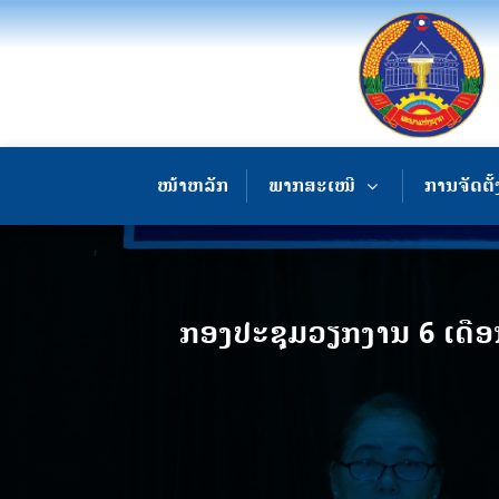
ໜ້າຫລັກ
ພາກສະເໜີ
ການຈັດຕັ້
ກອງປະຊຸມວຽກງານ 6 ເດືອ