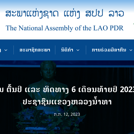
ງ
ສະມາຊິກສະພາ
ນິຕິກຳ
ການຮ່ວມມືສາກົນ
ນ ຕົ້ນປີ ແລະ ທິດທາງ 6 ເດືອນທ້າຍປີ 2
ປະຊາຊົນແຂວງຫລວງນ້ຳທາ
ກ.ກ. 12, 2023