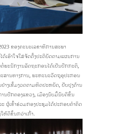
ປີ 2023 ຂອງຄະນະເລຂາທິການສະພາ
ດ້ເອົາໃຈໃສ່ຈັດຕັ້ງປະຕິບັດຕາມແຜນການ
ໍ່ພະນັກງານລັດຖະກອນໄດ້ເປັນປົກກະຕິ,
ເອກະສານທາງການ, ພະຫະນະວັດຖຸອຸປະກອນ
າງເຂັ້ມງວດຕາມທິດປະຫຍັດ, ປັບປຸງດ້ານ
ປົກຄອງແຂວງ, ເມືອງນັບມື້ນັບດີຂຶ້ນ
ະ ຜູ້ເຂົ້າຮ່ວມກອງປະຊຸມໄດ້ປະກອບຄຳຄິດ
້ດີຂຶ້ນກວ່າເກົ່າ.