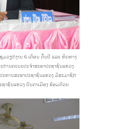
ວຽກງານ 6 ເດືອນ ຕົ້ນປີ ແລະ ທິດທາງ
ລ ກຳມະການຄະນະປະຈຳສະພາປະຊາຊົນແຂວງ
ອງປະທານສະພາປະຊາຊົນແຂວງ ມີສະມາຊິກ
ະຊາຊົນແຂວງ ບັນດາເມືອງ ພ້ອມດ້ວຍ