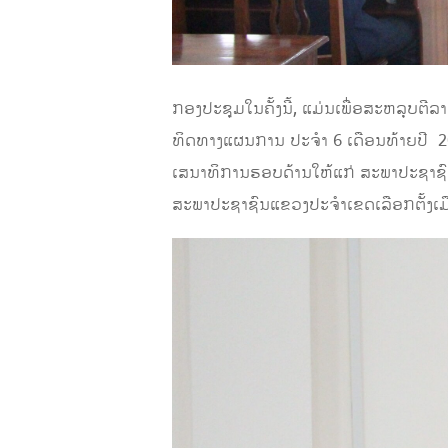
ກອງປະຊຸມໃນຄັ້ງນີ້, ແມ່ນເພື່ອສະຫລຸບຕີລ
ທິດທາງແຜນການ ປະຈໍາ 6 ເດືອນທ້າຍປີ 20
ເສນາທິການຮອບດ້ານໃຫ້ແກ່ ສະພາປະຊາຊົ
ສະພາປະຊາຊົນແຂວງປະຈໍາເຂດເລືອກຕັ້ງເມ