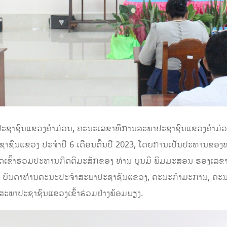
ພາປະຊາຊົນແຂວງຄໍາມ່ວນ, ຄະນະເລຂາທິການສະພາປະຊາຊົນແຂວງຄໍາມ່
ຊົນແຂວງ ປະຈຳປີ 6 ເດືອນຕົ້ນປີ 2023, ໂດຍການເປັນປະທານຂອງທ່
ດເຂົ້າຮ່ວມປະທານກິດຕິມະສັກຂອງ ທ່ານ ບຸນມີ ພິມມະສອນ ຮອງເລ
 ບັນດາທ່ານຄະນະປະຈໍາສະພາປະຊາຊົນແຂວງ, ຄະນະກຳມະການ, ຄະນະ
ພາປະຊາຊົນແຂວງເຂົ້າຮ່ວມຢ່າງພ້ອມພຽງ.