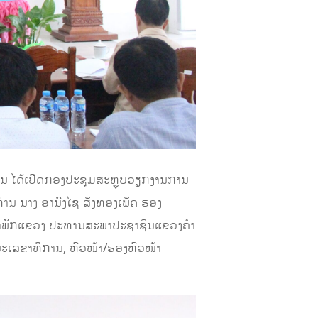
ວນ ໄດ້ເປີດກອງປະຊຸມສະຫຼຸບວຽກງານການ
ານ ນາງ ອານົງໄຊ ສັງທອງເພັດ ຮອງ
ຂາພັກແຂວງ ປະທານສະພາປະຊາຊົນແຂວງຄໍາ
ເລຂາທິການ, ຫົວໜ້າ/ຮອງຫົວໜ້າ