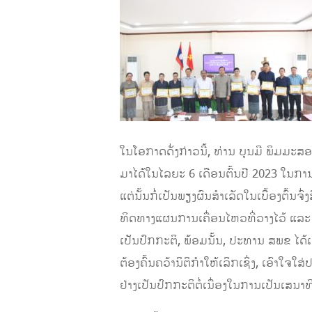
ໃນໂອກາດດັ່ງກ່າວນີ້, ທ່ານ ບຸນມີ ພິມມະ
ມາໄດ້ໃນໄລຍະ 6 ເດືອນຕົ້ນປີ 2023 ໃນການຈ
ແຕ່ນັ້ນກໍ່ເປັນພຽງຜົນສໍາເລັດໃນເບື້ອງຕົ້
ທິດທາງແຜນການເຄື່ອນໄຫວທີ່ວາງໄວ້ ແລະ 
ເປັນປົກກະຕິ, ພ້ອມນັ້ນ, ປະທານ ສ​ພ​ຂ ໄ
ຕ້ອງຄົ້ນຄວ້ານິຕິກຳໃຫ້ເລິກເຊິ່ງ, ເອ
ຢ່າງເປັນປົກກະຕິຕໍ່ເນື່ອງໃນການເປັນເສນາທິ