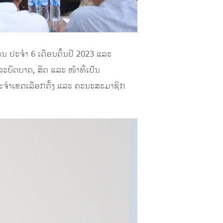
ານ ປະຈໍາ 6 ເດືອນຕົ້ນປີ 2023 ແລະ
ບົດບາດ, ສິດ ແລະ ໜ້າທີ່ເປັນ
ຈໍາເຂດເລືອກຕັ້ງ ແລະ ຄະນະສະມາຊິກ