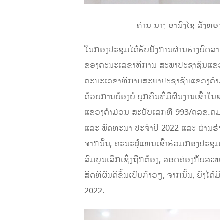
ທ່ານ ນາງ ອານົງໄຊ ສັງທອງ
ໃນກອງປະຊຸມໄດ້ຮັບຟັງການຜ່ານຮ່າງບົດລາ
ຂອງຄະນະເລຂາທິການ ສະພາປະຊາຊົນແຂວງ
ຄະນະເລຂາທິການສະພາປະຊາຊົນແຂວງຄໍາມ່ວນ 
ດ້ວຍການຍ້ອງຍໍ ບຸກຄົນທີ່ມີຜົນງານເຂົ້
ແຂວງຄໍາມ່ວນ ສະບັບເລກທີ 993/ຄລຂ.ຄມ, ລ
ແລະ ພັດທະນາ ປະຈໍາປີ 2022 ແລະ ຜ່ານຮ
ຈາກນັ້ນ, ຄະນະຜູ້ແທນເຂົ້າຮ່ວມກອງປະຊຸມຍັງ
ສົມບູນເລິກເຊິ່ງຖືກຕ້ອງ, ສອດຄ່ອງກັບສະ
ສິດທິຜົນດີຂຶ້ນເປັນກ້າວໆ, ຈາກນັ້ນ, ຍັງໄ
2022.