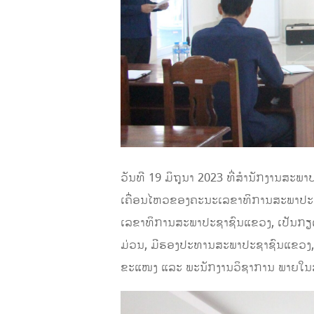
ວັນທີ 19 ມິຖຸນາ 2023 ທີ່ສຳນັກງານສະ
ເຄື່ອນໄຫວຂອງຄະນະເລຂາທິການສະພາປະຊາ
ເລຂາທິການສະພາປະຊາຊົນແຂວງ, ເປັນກຽ
ມ່ວນ, ມີຮອງປະທານສະພາປະຊາຊົນແຂວງ,
ຂະແໜງ ແລະ ພະນັກງານວິຊາການ ພາຍໃນສະ