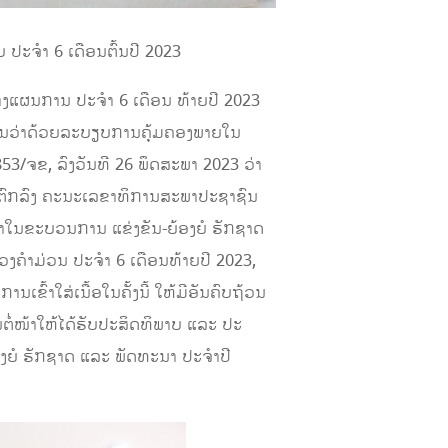
ປະຈໍາ 6 ເດືອນຕົ້ນປີ 2023
າງແຜນການ ປະຈໍາ 6 ເດືອນ ທ້າຍປີ 2023
ານວ່າດ້ວຍລະບຽບການຄຸ້ມຄອງພາຍໃນ
53/ຈຂ, ລົງວັນທີ 26 ພຶດສະພາ 2023 ວ່າ
ຂໍ້ຕົກລົງ ຄະນະເລຂາທິການສະພາປະຊາຊົນ
ຂົ້າໃນຂະບວນການ ແຂ່ງຂັນ-ຍ້ອງຍໍ ຮັກຊາດ
ໍາມ່ວນ ປະຈໍາ 6 ເດືອນທ້າຍປີ 2023,
ເຂົ້າໃສ່ເນື້ອໃນຄັ້ງນີ້ ໃຫ້ມີອັນຄົບຖ້ວນ
ນຕໍ່ໜ້າໃຫ້ໄດ້ຮັບປະສິດທິພາບ ແລະ ປະ
້ອງຍໍ ຮັກຊາດ ແລະ ພັດທະນາ ປະຈໍາປີ