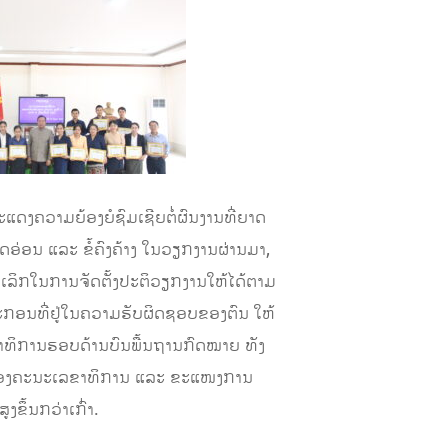
ະແດງຄວາມຍ້ອງຍໍຊົມເຊີຍຕໍ່ຜົນງານທີ່ຍາດ
ຸດອ່ອນ ແລະ ຂໍ້ຄົງຄ້າງ ໃນວຽກງານຜ່ານມາ,
່ລົງເລິກໃນການຈັດຕັ້ງປະຕິວຽກງານໃຫ້ໄດ້ຕາມ
ຖະກອນທີ່ຢູ່ໃນຄວາມຮັບຜິດຊອບຂອງຕົນ ໃຫ້
ສນາທິການຮອບດ້ານບົນພື້ນຖານກົດໝາຍ ທັງ
ງານຂອງຄະນະເລຂາທິການ ແລະ ຂະແໜງການ
ງຂຶ້ນກວ່າເກົ່າ.