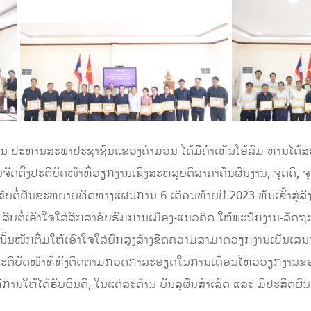
ສອນ ປະທານສະພາປະຊາຊົນແຂວງຄໍາມ່ວນ ໄດ້ມີຄໍາເຫັນໂອ້ລົມ ທ່ານໄດ້ສ
ັດຕັ້ງປະຕິບັດໜ້າທີ່ວຽກງານເຊິ່ງສະຫລຸບຕີລາຄາຄືນຜົນງານ, ຈຸດດີ, ຈ
ນຈົ່ງສືບຕໍ່ຜັນຂະຫຍາຍທິດທາງແຜນການ 6 ເດືອນທ້າຍປີ 2023 ຫັນເຂົ້າສູ
ສືບຕໍ່ເອົາໃຈໃສ່ສຶກສາອົບຮົມການເມືອງ-ແນວຄິດ ໃຫ້ພະນັກງານ-ລັດ
ດ້ເນັ້ນໜັກຕື່ມໃຫ້ເອົາໃຈໃສ່ຍົກສູງສ້າງຂີດຄວາມສາມາດວຽກງານເປັນເ
ົາໃຈໃສ່ປະຕິບັດໜ້າທີ່ທັງຕິດຕາມກວດກາລະອຽດໃນການເຄື່ອນໄຫວວຽກ
ການໃຫ້ໄດ້ຮັບຜົນດີ, ໃນແຕ່ລະດ້ານ ບັນລຸຜົນສໍາເລັດ ແລະ ມີປະສິດຜົນສູ