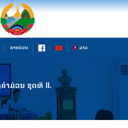
ສາຍດ່ວນ
ລາວ
ມ່ວນ ຊຸດທີ II.