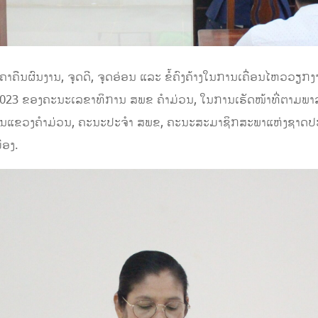
າຄາຄືນຜົນງານ, ຈຸດດີ, ​ຈຸດອ່ອນ ແລະ ຂໍ້ຄົງຄ້າງໃນການເຄື່ອນໄຫວວຽກງ
23 ຂອງຄະນະເລຂາທິການ ສ​ພ​ຂ ຄໍາມ່ວນ, ໃນການເຮັດໜ້າທີ່ຕາມພາລະ
ນແຂວງຄໍາມ່ວນ, ຄະນະປະຈໍາ ສ​ພ​ຂ, ຄະນະສະມາຊິກສະພາແຫ່ງຊາດປະ
ືອງ.