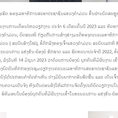
ເພັດ ຮອງເລຂາທິການສະພາປະຊາຊົນແຂວງຄໍາມ່ວນ ຂຶ້ນຜ່ານບົດສະຫຼຸບ 
ຍງານການເຄື່ອນໄຫວວຽກງານ ປະຈໍາ 6 ເດືອນຕົ້ນປີ 2023 ແລະ ທິດທ
ຄໍາມ່ວນ, ບົດສະເໜີ ກ່ຽວກັບການສ້າງຮ່າງມະຕິຂອງຄະນະເລຂາທິກ
( ສະບັບສ້າງໃໝ່), ຂໍ້ຕົກລົງຂອງເຈົ້າແຂວງຄໍາມ່ວນ ສະບັບເລກທີ 8
າໃນຂະບວນການ ແຂ່ງຂັນ-ຍ້ອງຍໍ ຮັກຊາດ ແລະ ພັດທະນາປະຈໍາປີ 2022, 
ົງວັນທີ 14 ມິຖຸນາ 2023 ວ່າດ້ວຍການຍ້ອງຍໍ ບຸກຄົນທີ່ມີຜົນງານ ເ
່າງບົດບັນທຶກກອງປະຊຸມວຽກງານຄະນະເລຂາທິການສະພາປະຊາຊົນແຂວງຄ
ໄດ້ປະກອບຄໍາຄິດຄໍາເຫັນ ຢ່າງມີບັນຍາກາດອັນຟົດຟື້ນ ແລະ ເປັນເຈົ້າການ
ພາບຄວາມເປັນຈິງ ທັງເປັນບ່ອນອີງໃຫ້ແກ່ການຈັດຕັ້ງປະຕິບັດວຽກງານໃ
ດ້ມີ ພິທິມອບໃບຍ້ອງຍໍບຸກຄົນທີ່ມີຜົນງານເຂົ້າໃນຂະບວນການ ແຂ່ງຂັນ-ຍ