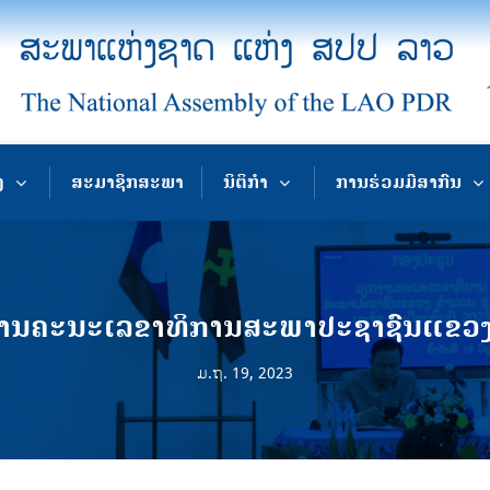
ງ
ສະມາຊິກສະພາ
ນິຕິກຳ
ການຮ່ວມມືສາກົນ
ນຄະນະເລຂາທິການສະພາປະຊາຊົນແຂວງຄໍາ
ມ.ຖ. 19, 2023