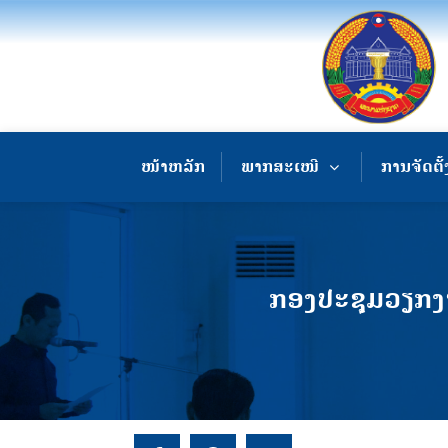
ໜ້າຫລັກ
ພາກສະເໜີ
ການຈັດຕັ້
ກອງປະຊຸມວຽກງາ