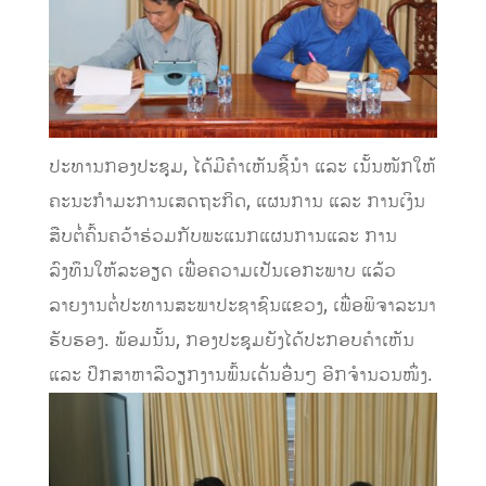
ປະທານກອງປະຊຸມ, ໄດ້ມີຄໍາເຫັນຊີ້ນໍາ ແລະ ເນັ້ນໜັກໃຫ້
ຄະນະກຳມະການເສດຖະກິດ, ແຜນການ ແລະ ການເງິນ
ສືບຕໍ່ຄົ້ນຄວ້າຮ່ວມກັບພະແນກແຜນການແລະ ການ
ລົງທຶນໃຫ້ລະອຽດ ເພື່ອຄວາມເປັນເອກະພາບ ແລ້ວ
ລາຍງານຕໍ່ປະທານສະພາປະຊາຊົນແຂວງ, ເພື່ອພິຈາລະນາ
ຮັບຮອງ. ພ້ອມນັ້ນ, ກອງປະຊຸມຍັງໄດ້ປະກອບຄໍາເຫັນ
ແລະ ປຶກສາຫາລືວຽກງານພົ້ນເດັ່ນອື່ນໆ ອີກຈໍານວນໜຶ່ງ.