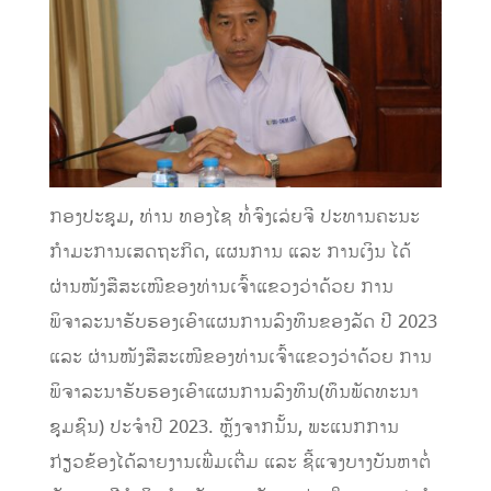
ກອງປະຊຸມ, ທ່ານ ທອງໄຊ ທໍ່ຈົງເລ່ຍຈີ ປະທານຄະນະ
ກໍາມະການເສດຖະກິດ, ແຜນການ ແລະ ການເງິນ ໄດ້
ຜ່ານໜັງສືສະເໜີຂອງທ່ານເຈົ້າແຂວງວ່າດ້ວຍ ການ
ພິຈາລະນາຮັບຮອງເອົາແຜນການລົງທຶນຂອງລັດ ປີ 2023
ແລະ ຜ່ານໜັງສືສະເໜີຂອງທ່ານເຈົ້າແຂວງວ່າດ້ວຍ ການ
ພິຈາລະນາຮັບຮອງເອົາແຜນການລົງທຶນ(ທຶນພັດທະນາ
ຊຸມຊົນ) ປະຈໍາປີ 2023. ຫຼັງຈາກນັ້ນ, ພະແນກການ
ກ່ຽວຂ້ອງໄດ້ລາຍງານເພີ່ມເຕີ່ມ ແລະ ຊີ້ແຈງບາງບັນຫາຕໍ່