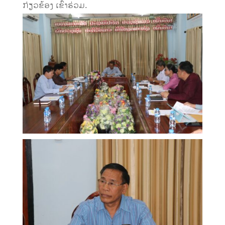
ກ່ຽວຂ້ອງ ເຂົ້າຮ່ວມ.