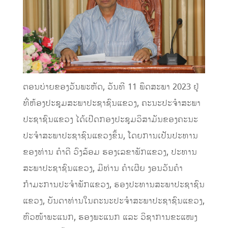
ຕອນບ່າຍຂອງວັນພະຫັດ, ວັນທີ 11 ພຶດສະພາ 2023 ຢູ່
ທີ່ຫ້ອງປະຊຸມສະພາປະຊາຊົນແຂວງ, ຄະນະປະຈໍາສະພາ
ປະຊາຊົນແຂວງ ໄດ້ເປີດກອງປະຊຸມວິສາມັນຂອງຄະນະ
ປະຈໍາສະພາປະຊາຊົນແຂວງຂຶ້ນ, ໂດຍການເປັນປະທານ
ຂອງທ່ານ ຄໍາດີ ວົງລ້ອມ ຮອງເລຂາພັກແຂວງ, ປະທານ
ສະພາປະຊາຊົນແຂວງ, ມີທ່ານ ຄໍາເຜີຍ ງອນວັນຄໍາ
ກໍາມະການປະຈໍາພັກແຂວງ, ຮອງປະທານສະພາປະຊາຊົນ
ແຂວງ, ບັນດາທ່ານໃນຄະນະປະຈໍາສະພາປະຊາຊົນແຂວງ,
ຫົວໜ້າພະແນກ, ຮອງພະແນກ ແລະ ວິຊາການຂະແໜງ