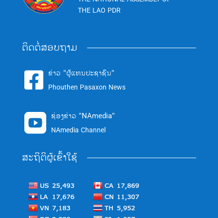
THE LAO PDR
ຕິດຕໍ່ສອບຖາມ
ຂ່າວ "ຜູ້ແທນປະຊາຊົນ"

Phouthen Pasaxon News
ຊ່ອງຂ່າວ "NAmedia"

NAmedia Channel
ສະຖິຕິຜູ້ເຂົ້າໃຊ້