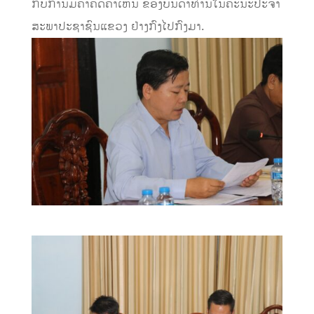
ກັບການມີຄໍາຄິດຄໍາເຫັນ ຂອງບັນດາທ່ານໃນຄະນະປະຈໍາ
ສະພາປະຊາຊົນແຂວງ ຢ່າງກົງໄປກົງມາ.