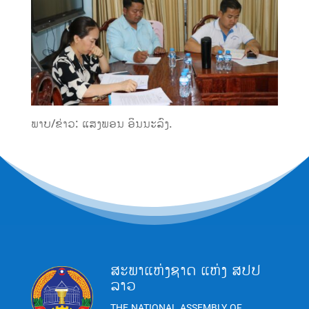
ພາບ/ຂ່າວ: ແສງພອນ ອິນນະລົງ.
ສະພາແຫ່ງຊາດ ແຫ່ງ ສປປ
ລາວ
THE NATIONAL ASSEMBLY OF