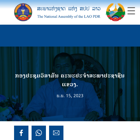
ກອງປະຊຸມວິສາມັນ ຄະນະປະຈໍາສະພາປະຊາຊົນ
ແຂວງ.
ພ.ພ. 15, 2023