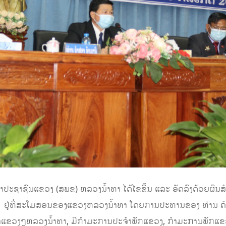
ຊາຊົນແຂວງ (ສ​ພ​ຂ) ຫລວງນໍ້າທາ ໄດ້ໄຂ​ຂຶ້ນ ແລະ ອັດລົງດ້ວຍຜົນສຳ
1 ຢູ່ທີ່ສະໂມສອນຂອງແຂວງ​ຫລວງ​ນ້ຳ​ທາ ໂດຍການປະທານຂອງ ທ່ານ ຄ
 ເຈົ້າແຂວງໆຫລວງນໍ້າທາ, ມີກຳມະການປະຈຳພັກແຂວງ, ກຳມະການພັກແຂ