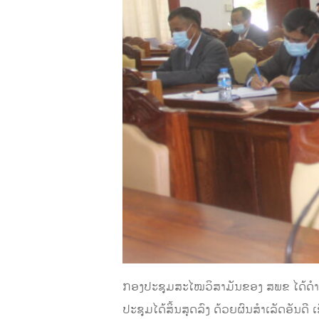
ກອງປະຊຸມສະໄໝວິສາມັນຂອງ ສ​ພ​ຂ ໄດ້ດຳ
ປະຊຸມໄດ້ສິ້ນສຸດລົງ ດ້ວຍຜົນສຳເລັດອັນ