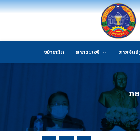
ໜ້າຫລັກ
ພາກສະເໜີ
ການຈັດຕັ້
ກອ