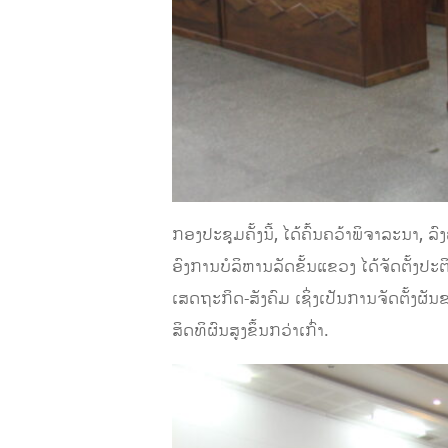
ກອງປະຊຸມຄັ້ງ​ນີ້, ໄດ້ຄົ້ນຄວ້າພິຈາລະນາ,
ອົງການບໍລິຫານລັດຂັ້ນແຂວງ ໄດ້ຈັດຕັ້ງ
ເສດຖະກິດ-ສັງຄົມ ເຊິ່ງເປັນການຈັດຕັ້ງຜ
ສິດທິຜົນສູງຂຶ້ນກວ່າເກົ່າ.