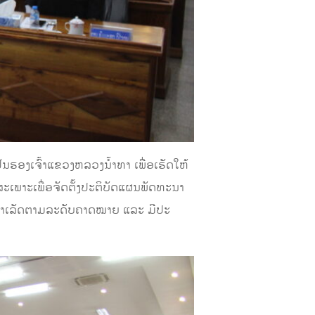
ເປັນຮອງເຈົ້າແຂວງຫລວງນ້ຳທາ ເພື່ອເຮັດໃຫ້
ະເພາະເພື່ອຈັດຕັ້ງປະຕິບັດແຜນພັດທະນາ
ໍາເລັດຕາມລະດັບຄາດໝາຍ ແລະ ມີປະ