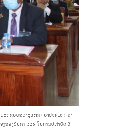
າມຮັບຜິດຊອບຂອງຜູ້ແທນກອງປະຊຸມ; ກອງ
ືອງຂອງບັນດາ ສ​ສ​ຂ ໃນການປະຕິບັດ 3