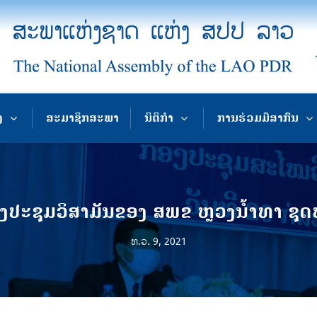
ງ
ສະມາຊິກສະພາ
ນິຕິກຳ
ການຮ່ວມມືສາກົນ
ງປະຊຸມວິສາມັນຂອງ ສພຂ ຫຼວງນ້ຳທາ ຊຸດທີ
ທ.ວ. 9, 2021