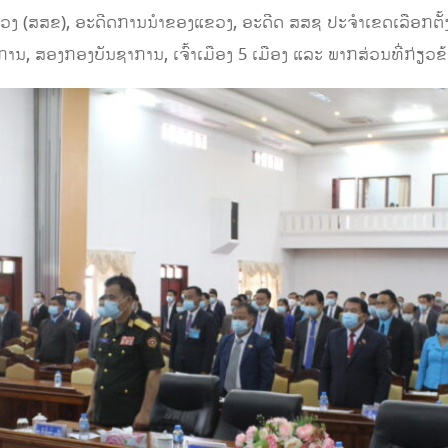
ງ (ສ​ສ​ຂ), ອະດີດການນຳຂອງແຂວງ, ອະດີດ ສ​ສ​ຊ ປະຈຳເຂດເລືອກຕັ້ງ
ນ, ສອງກອງບັນຊາການ, ເຈົ້າເມືອງ 5 ເມືອງ ແລະ ພາກສ່ວນທີ່ກ່ຽວຂ້ອ