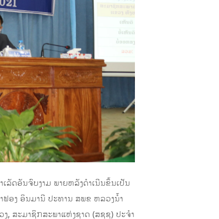
ເລັດອັນຈົບງາມ ພາຍ​ຫລັງດຳເນີນຂຶ້ນເປັນ
ຳຟອງ ອິນມານີ ປະທານ ສ​ພ​ຂ ຫລວງນໍ້າ
ວງ, ສະມາຊິກສະພາແຫ່ງຊາດ (ສ​ຊ​ຊ) ປະຈຳ