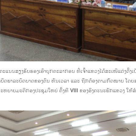
 ລົງຄະແນນສຽງຮັບຮອງເອົາບຸກຄະລາກອນ ທີ່ເຈົ້າແຂວງໄດ້ສະເໜີແຕ່ງຕັ້ງ
ປະຕິບັດພາລະບົດບາດຂອງຕົນ ທັນເວລາ ແລະ ຖືກຕ້ອງຕາມກົດໝາຍ ໂດຍສ
ັນຂະຫຍາຍມະຕິກອງປະຊຸມໃຫຍ່ ຄັ້ງທີ
VIII
ຂອງອົງຄະນະພັກແຂວງ ໃຫ້ສ