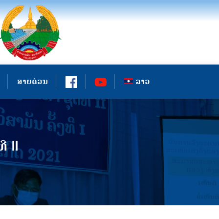
ສາຍດ່ວນ
ລາວ
 II