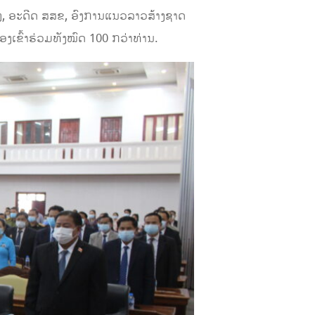
, ອະດີດ ສ​ສ​ຂ, ອົງການແນວລາວສ້າງຊາດ
ງເຂົ້າຮ່ວມທັງໝົດ 100 ກວ່າທ່ານ.