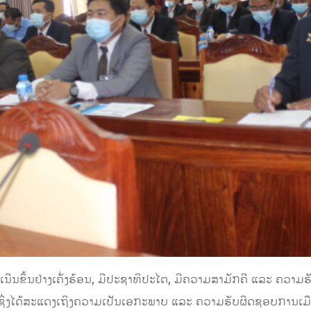
ເນີນຂຶ້ນຢ່າງເຄັ່ງຮ້ອນ, ມີປະຊາທິປະໄຕ, ມີຄວາມສາມັກຄີ ແລະ ຄວ
ດີ ເຊິ່ງໄດ້ສະແດງເຖິງຄວາມເປັນເອກະພາບ ແລະ ຄວາມຮັບຜິດຊອບການເມ