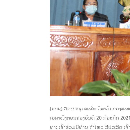
(ສ​ພ​ຊ) ກອງປະຊຸມສະໄໝວິສາມັນຂອງສະພາປະ
ເວລາ​ໜຶ່ງຕອນຂອງວັນທີ 20 ກໍລະກົດ 202
ທາ; ເຂົ້າຮ່ວມມີທ່ານ ຄຳໄຫລ ສີປະເສີດ