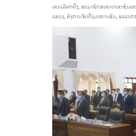
ເຂດເລືອກຕັ້ງ, ສະມາຊິກສະພາປະຊາຊົນແຂວ
ແຂວງ, ອົງການຈັດຕັ້ງມະຫານຊົນ, ພະແນກກາ