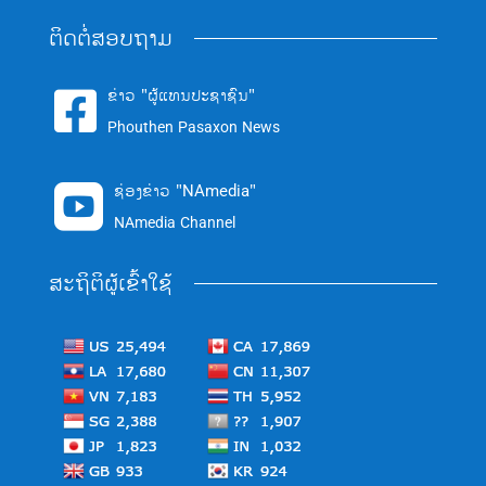
ຕິດຕໍ່ສອບຖາມ
ຂ່າວ "ຜູ້ແທນປະຊາຊົນ"

Phouthen Pasaxon News
ຊ່ອງຂ່າວ "NAmedia"

NAmedia Channel
ສະຖິຕິຜູ້ເຂົ້າໃຊ້