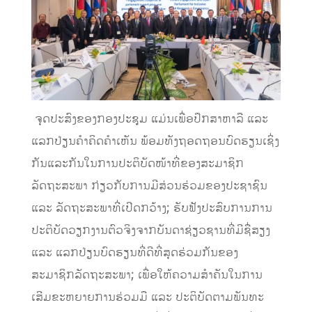
​ ຈຸດປະສົງຂອງກອງປະຊຸມ ແມ່ນເພື່ອປຶກສາຫາລື ແລະ
ແລກປ່ຽນຄໍາຄິດຄໍາເຫັນ ພ້ອມທັງຖອດຖອນບົດຮຽນເຊິ່ງ
ກັນແລະກັນໃນການປະຕິບັດໜ້າທີ່ຂອງສະມາຊິກ
ລັດຖະສະພາ ກ່ຽວກັບການມີສ່ວນຮ່ວມຂອງປະຊາຊົນ
ແລະ ລັດຖະສະພາທີ່ເປີດກວ້າງ; ຮັບຟັງປະສົບການການ
ປະຕິບັດວຽກງານຕົວຈິງຈາກບັນດາຊ່ຽວຊານທີ່ມີຊື່ສຽງ
ແລະ ແລກປ່ຽນບົດຮຽນທີ່ດີທີ່ສຸດຮ່ວມກັນຂອງ
ສະມາຊິກລັດຖະສະພາ; ເພື່ອໃຫ້ຄວາມສໍາຄັນໃນການ
ເສີມຂະຫຍາຍການຮ່ວມມື ແລະ ປະຕິບັດຕາມພັນທະ