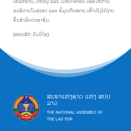
ໂທລະພາບ, ວິທະຍຸ ແລະ ເວທີດິຈິຕອນ ເພື່ອໃຫ້ການ
ອະພິປາຍໃນສະພາ ແລະ ຂໍ້ມູນກົດໝາຍ ເຂົ້າເຖິງໄດ້ງ່າຍ
ຂຶ້ນສຳລັບປະຊາຊົນ.
​(ສອນສັກ ວັນວິໄຊ)
ສະພາແຫ່ງຊາດ ແຫ່ງ ສປປ
ລາວ
THE NATIONAL ASSEMBLY OF
THE LAO PDR