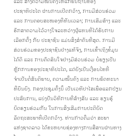
ແລະ ສ້າງຄວາມໝັ້ນຄົງໃຫ້ແກ່ພື້ນຖານຂອງ
ປະຊາທິປະໄຕ ຜ່ານການເປີດກວ້າງ, ການມີສ່ວນຮ່ວມ
ແລະ ການຕອບສະໜອງທີ່ທັນເວລາ; ການເສີມສ້າງ ແລະ
ຮັກສາຄວາມໄວ້ວາງໃຈລະຫວ່າງຜູ້ແທນທີ່ໄດ້ຮັບການ
ເລືອກຕັ້ງ ກັບ ປະຊາຊົນ ແມ່ນສິ່ງສຳຄັນທີ່ສຸດ. ການມີ
ສ່ວນຮ່ວມຂອງປະຊາຊົນຢ່າງແທ້ຈິງ, ການເຂົ້າເຖິງຂໍ້ມູນ
ໄດ້ດີ ແລະ ການຕັດສິນໃຈຢ່າງມີສ່ວນຮ່ວມ ບໍ່ພຽງເປັນ
ຫຼັກການຂອງປະຊາທິປະໄຕ, ແຕ່ຍັງເປັນເງື່ອນໄຂທີ່
ຈຳເປັນຕໍ່ສັນຕິພາບ, ຄວາມໝັ້ນຄົງ ແລະ ການພັດທະນາ
ທີ່ຍືນຍົງ. ກອງປະຊຸມຄັ້ງນີ້ ເປັນເວທີປາໄສເພື່ອແລກປ່ຽນ
ປະສົບການ, ແບ່ງປັນວິທີການທີ່ສ້າງສັນ ແລະ ຮຽນຮູ້
ບົດຮຽນຮ່ວມກັນ ໃນການສົ່ງເສີມການປະຕິບັດ
ລັດຖະສະພາທີ່ເປີດກວ້າງ. ທ່ານກ່າວຕື່ມວ່າ ສະພາ
ແຫ່ງຊາດລາວ ໄດ້ຂະຫຍາຍຊ່ອງທາງການສື່ສານຜ່ານທາງ