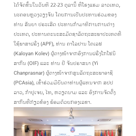
ໄດ້ຈັດຂຶ້ນໃນວັນທີ 22-23 ຕຸລານີ້ ທີ່ໂຮງແຮມ ລາວເທວ,
ນະຄອນຫຼວງວຽງຈັນ ໂດຍການເປັນປະທານຮ່ວມຂອງ
ທ່ານ ສັນຍາ ປຣະເສີດ ປະທານກໍາມາທິການການຕ່າງ
ປະເທດ, ປະທານຄະນະສະມັດຊາລັດຖະສະພາປະເທດທີ່
ໃຊ້ພາສາຝຣັ່ງ (APF), ທ່ານ ຄາໂລຢານ ໂຄເລຟ
(Kaloyan Kolev) ຜູ້ຕາງໜ້າຈາກອົງການຝຣັ່ງໂກໂຟນີ
ສາກົນ (OIF) ແລະ ທ່ານ ຢີ ຈັນປຣາສນາ (Yi
Chanprasnar) ຜູ້ຕາງໜ້າຈາກສູນລັດຖະສະພາອາຊີ
(PCAsia), ເຂົ້າຮ່ວມມີບັນດາທ່ານຜູ້ແທນຈາກ ສປປ
ລາວ, ກໍາປູເຈຍ, ໄທ, ຫວຽດນາມ ແລະ ອົງການຈັດຕັ້ງ
ສາກົນທີ່ກ່ຽວຂ້ອງ ພ້ອມດ້ວຍກອງເລຂາ.