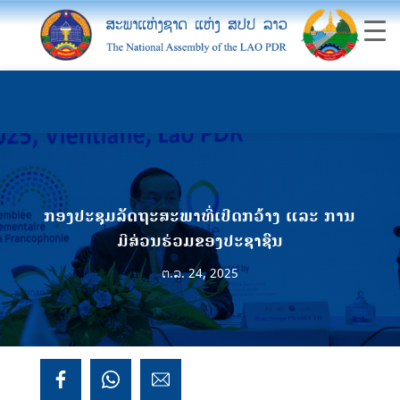
ກອງປະຊຸມລັດຖະສະ​ພາ​ທີ່ເປີດກວ້າງ ແລະ ການ
ມີສ່ວນຮ່ວມຂອງປະຊາຊົນ
ຕ.ລ. 24, 2025