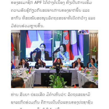
ຂອງສະມາຊິກ APF ໄດ້ຢ່າງຕໍ່ເນື່ອງ ທັງເປັນການເພີ່ມ
ຄວາມຮັບຮູ້ກ່ຽວກັບສະພາບການຂອງພາກພື້ນ ແລະ
ສາກົນ ທີ່ສະໜັບສະໜູນລັດຖະສະພາທີ່ເປີດກວ້າງ ແລະ
ມີສ່ວນຮ່ວມຫຼາຍຂຶ້ນ.
​ທ່ານ ສັນຍາ ປຣະເສີດ ມີຄໍາເຫັນວ່າ: ລັດຖະສະພາມີ
ພາລະກິດຮ່ວມກັນ ຄືການເປັນຕົວແທນຂອງປະຊາຊົນ