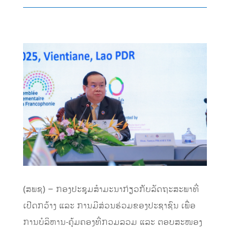
​(ສພຊ) – ກອງປະຊຸມສຳມະນາກ່ຽວ​ກັບລັດຖະສະ​ພາ​ທີ່
ເປີດກວ້າງ ແລະ ການມີສ່ວນຮ່ວມຂອງປະຊາຊົນ ເພື່ອ
ການບໍລິຫານ-ຄຸ້ມຄອງທີ່ກວມລວມ ແລະ ຕອບສະໜອງ