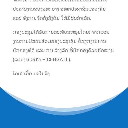
ຈັດຕັ້ງສັງຄົມໃນການເພີ່ມທະວີການຮ່ວມມືຂອດການ
ປະສານງານຂອງລະຫວ່າງ ສະພາປະຊາຊົນແຂວງຂັ້ນ
ແລະ ອົງການຈັດຕັ້ງສັງຄົມ ໃຫ້ມີຜົນສຳເລັດ.
ກອງປະຊຸມໄດ້ຮັບການສະໜັບສະໜູນໂດຍ: ຈາກແຜນ
ງານການມີສ່ວນຮ່ວມຂອງປະຊາຊົນ ຕໍ່ວຽກງານການ
ປົກຄອງທີ່ດີ ແລະ ການສ້າງລັດ ທີ່ປົກຄອງດ້ວຍກົດໝາຍ
(ແຜນງານເຊກາ – CEGGA II ).
ໂດຍ: ເອື້ອ ມະໂນສິງ