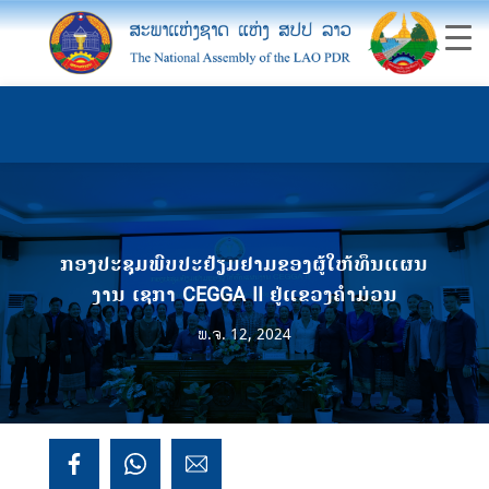
ກອງປະຊຸມພົບປະຢ້ຽມຢາມຂອງຜູ້ໃຫ້ທຶນແຜນ
ງານ ເຊກາ CEGGA II ຢູ່ແຂວງຄໍາມ່ວນ
ພ.ຈ. 12, 2024