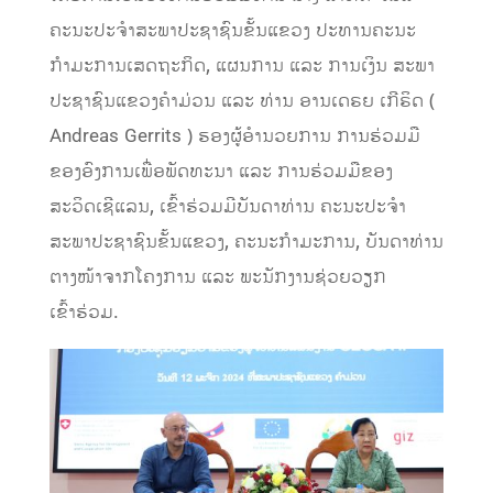
ຄະນະປະຈຳສະພາປະຊາຊົນຂັ້ນແຂວງ ປະທານຄະນະ
ກຳມະການເສດຖະກິດ, ແຜນການ ແລະ ການເງິນ ສະພາ
ປະຊາຊົນແຂວງຄໍາມ່ວນ ແລະ ທ່ານ ອານເດຣຍ ເກີຣິດ (
Andreas Gerrits ) ຮອງຜູ້ອຳນວຍການ ການຮ່ວມມື
ຂອງອົງການເພື່ອພັດທະນາ ແລະ ການຮ່ວມມືຂອງ
ສະວິດເຊີແລນ, ເຂົ້າຮ່ວມມີບັນດາທ່ານ ຄະນະປະຈໍາ
ສະພາປະຊາຊົນຂັ້ນແຂວງ, ຄະນະກຳມະການ, ບັນດາທ່ານ
ຕາງໜ້າຈາກໂຄງການ ແລະ ພະນັກງານຊ່ວຍວຽກ
ເຂົ້າຮ່ວມ.