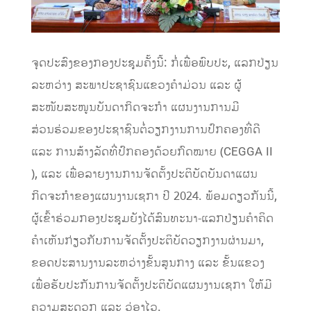
ຈຸດປະສົງຂອງກອງປະຊຸມຄັ້ງນີ້: ກໍ່ເພື່ອພົບປະ, ແລກປ່ຽນ
ລະຫວ່າງ ສະພາປະຊາຊົນແຂວງຄໍາມ່ວນ ແລະ ຜູ້
ສະໜັບສະໜູນບັນດາກິດຈະກຳ ແຜນງານການມີ
ສ່ວນຮ່ວມຂອງປະຊາຊົນຕໍ່ວຽກງານການປົກຄອງທີ່ດີ
ແລະ ການສ້າງລັດທີ່ປົກຄອງດ້ວຍກົດໝາຍ (CEGGA II
), ແລະ ເພື່ອລາຍງານການຈັດຕັ້ງປະຕິບັດບັນດາແຜນ
ກິດຈະກຳຂອງແຜນງານເຊກາ ປີ 2024. ພ້ອມດຽວກັນນີ້,
ຜູ້ເຂົ້າຮ່ວມກອງປະຊຸມຍັງໄດ້ສົນທະນາ-ແລກປ່ຽນຄຳຄິດ
ຄຳເຫັນກ່ຽວກັບການຈັດຕັ້ງປະຕິບັດວຽກງານຜ່ານມາ,
ຂອດປະສານງານລະຫວ່າງຂັ້ນສູນກາງ ແລະ ຂັ້ນແຂວງ
ເພື່ອຮັບປະກັນການຈັດຕັ້ງປະຕິບັດແຜນງານເຊກາ ໃຫ້ມີ
ຄວາມສະດວກ ແລະ ວ່ອງໄວ.