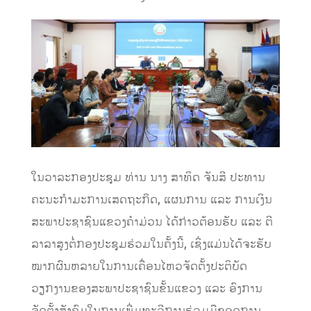
ໃນວາລະກອງປະຊຸມ ທ່ານ ນາງ ສາທິດ ຈັນສີ ປະທານ
ຄະນະກຳມະການເສດຖະກິດ, ແຜນການ ແລະ ການເງິນ
ສະພາປະຊາຊົນແຂວງຄໍາມ່ວນ ໄດ້ກ່າວຕ້ອນຮັບ ແລະ ຕີ
ລາລາສູງຕໍ່ກອງປະຊຸມຮ່ວມໃນຄັ້ງນີ້, ເຊິ່ງແມ່ນໄດ້ຈະຮັບ
ໝາກຜົນຫລາຍໃນການເຄື່ອນໄຫວຈັດຕັ້ງປະຕິບັດ
ວຽກງານຂອງສະພາປະຊາຊົນຂັ້ນແຂວງ ແລະ ອົງການ