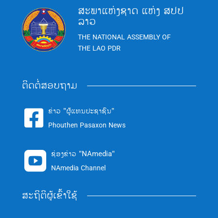
ສະພາແຫ່ງຊາດ ແຫ່ງ ສປປ
ລາວ
THE NATIONAL ASSEMBLY OF
THE LAO PDR
ຕິດຕໍ່ສອບຖາມ
ຂ່າວ "ຜູ້ແທນປະຊາຊົນ"

Phouthen Pasaxon News
ຊ່ອງຂ່າວ "NAmedia"

NAmedia Channel
ສະຖິຕິຜູ້ເຂົ້າໃຊ້