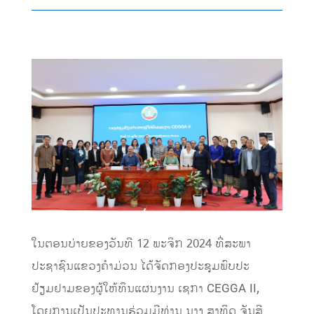
ໃນຕອນບ່າຍຂອງວັນທີ 12 ພະຈິກ 2024 ທີ່ສະພາ
ປະຊາຊົນແຂວງຄໍາມ່ວນ ໄດ້ຈັດກອງປະຊຸມພົບປະ
ຢ້ຽມຢາມຂອງຜູ້ໃຫ້ທຶນແຜນງານ ເຊກາ CEGGA II,
ໂດຍການເປັນປະທານຮ່ວມມີທ່ານ ນາງ ສາທິດ ຈັນສີ