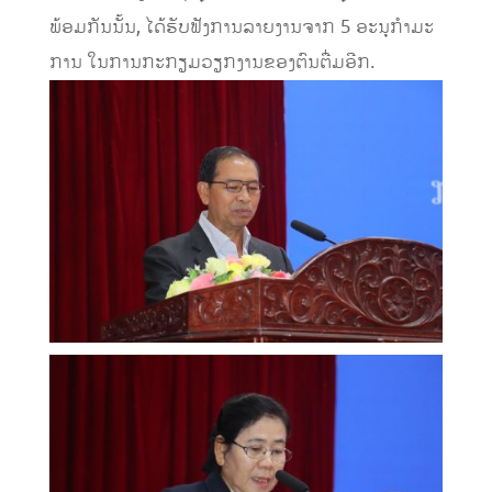
ພ້ອມກັນນັ້ນ, ໄດ້ຮັບຟັງການລາຍງານຈາກ 5 ອະນຸກໍາມະ
ການ ໃນການກະກຽມວຽກງານຂອງຕົນຕື່ມອີກ.