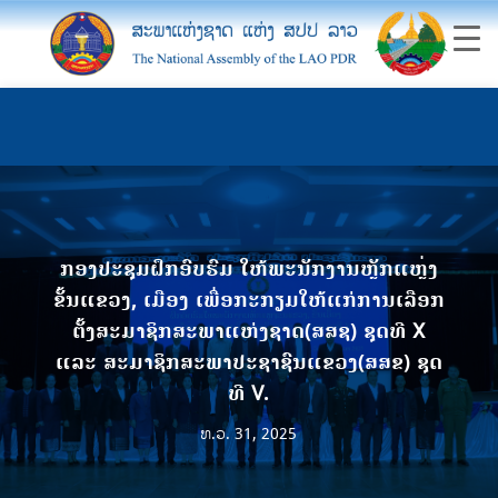
ກອງປະຊຸມຝຶກອົບຮົມ ໃຫ້ພະນັກງານຫຼັກແຫຼ່ງ
ຂັ້ນແຂວງ, ເມືອງ ເພື່ອກະກຽມໃຫ້ແກ່ການເລືອກ
ຕັ້ງສະມາຊິກສະພາແຫ່ງຊາດ(ສສຊ) ຊຸດທີ X
ແລະ ສະມາຊິກສະພາປະຊາຊົນແຂວງ(ສສຂ) ຊຸດ
ທີ V.
ທ.ວ. 31, 2025