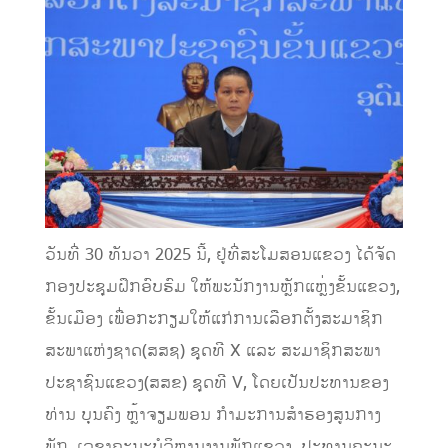
ວັນທີ່ 30 ທັນວາ 2025 ນີ້, ຢູ່ທີ່ສະໂມສອນແຂວງ ໄດ້ຈັດ
ກອງປະຊຸມຝຶກອົບຮົມ ໃຫ້ພະນັກງານຫຼັກແຫຼ່ງຂັ້ນແຂວງ,
ຂັ້ນເມືອງ ເພື່ອກະກຽມໃຫ້ແກ່ການເລືອກຕັ້ງສະມາຊິກ
ສະພາແຫ່ງຊາດ(ສສຊ) ຊຸດທີ X ແລະ ສະມາຊິກສະພາ
ປະຊາຊົນແຂວງ(ສສຂ) ຊຸດທີ V, ໂດຍເປັນປະທານຂອງ
ທ່ານ ບຸນຄົງ ຫຼ້າຈຽມພອນ ກໍາມະການສໍາຮອງສູນກາງ
ພັກ, ເລຂາຄະນະບໍລິຫານງານພັກແຂວງ, ປະທານຄະນະ