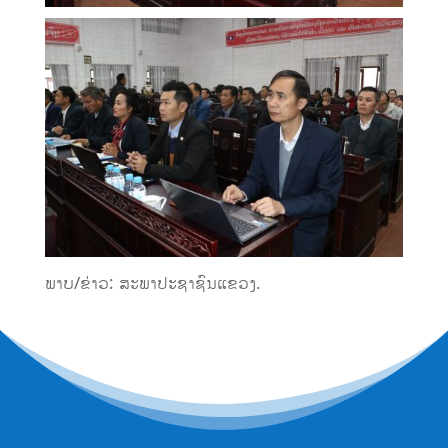
ພາບ/ຂ່າວ: ສະພາປະຊາຊົນແຂວງ.