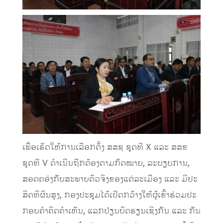
ເພື່ອເຮັດໃຫ້ການເລືອກຕັ້ງ ສສຊ ຊຸດທີ X ແລະ ສສຂ
ຊຸດທີ V ດໍາເນີນຖືກຕ້ອງຕາມກົດໝາຍ, ລະບຽບການ,
ສອດຄອ່ງກັບສະພາບຕົວຈິງຂອງແຕ່ລະເມືອງ ແລະ ມີປະ
ສິດທິຜົນສູງ, ກອງປະຊຸມໄດ້ເປີດກວ້າງໃຫ້ຜູ້ເຂົ້າຮ່ວມປະ
ກອບຄໍາຄິດຄໍາເຫັນ, ແລກປ່ຽນບົດຮຽນເຊິງກັນ ແລະ ກັນ