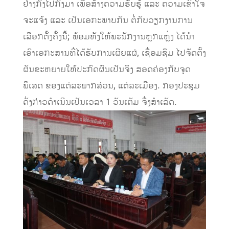
ຢ່າງກົງໄປກົງມາ ເພື່ອສ້າງຄວາມຮັບຮູ້ ແລະ ຄວາມເຂົ້າໃຈ
ຈະແຈ້ງ ແລະ ເປັນເອກະພາບກັນ ຕໍ່ກັບວຽກງານການ
ເລືອກຕັ້ງຄັ້ງນີ້; ພ້ອມທັງໃຫ້ພະນັກງານຫຼກແຫຼ່ງ ໄດ້ນໍາ
ເອົາເອກະສານທີ່ໄດ້ຮັບການເຜີຍແຜ່, ເຊື່ອມຊຶມ ໄປຈັດຕັ້ງ
ຜັນຂະຫຍາຍໃຫ້ປະກົດຜົນເປັນຈິງ ສອດຄ່ອງກັບຈຸດ
ພິເສດ ຂອງແຕ່ລະພາກສ່ວນ, ແຕ່ລະເມືອງ. ກອງປະຊຸມ
ດັ່ງກ່າວດໍາເນີນເປັນເວລາ 1 ວັນເຕັມ ຈື່ງສຳເລັດ.