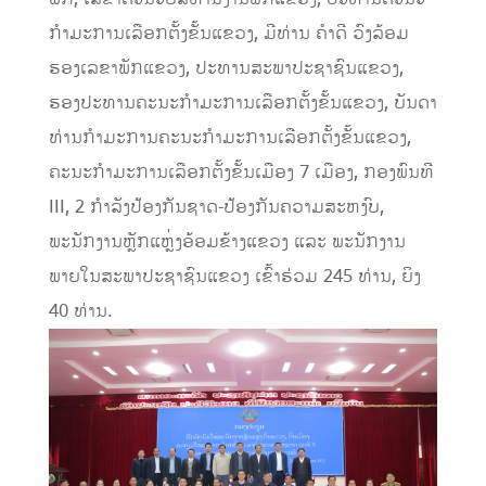
ກໍາມະການເລືອກຕັ້ງຂັ້ນແຂວງ, ມີທ່ານ ຄໍາດີ ວົງລ້ອມ
ຮອງເລຂາພັກແຂວງ, ປະທານສະພາປະຊາຊົນແຂວງ,
ຮອງປະທານຄະນະກໍາມະການເລືອກຕັ້ງຂັ້ນແຂວງ, ບັນດາ
ທ່ານກໍາມະການຄະນະກໍາມະການເລືອກຕັ້ງຂັ້ນແຂວງ,
ຄະນະກໍາມະການເລືອກຕັ້ງຂັ້ນເມືອງ 7 ເມືອງ, ກອງພົນທີ
III, 2 ກໍາລັງປ້ອງກັນຊາດ-ປ້ອງກັນຄວາມສະຫງົບ,
ພະນັກງານຫຼັກແຫຼ່ງອ້ອມຂ້າງແຂວງ ແລະ ພະນັກງານ
ພາຍໃນສະພາປະຊາຊົນແຂວງ ເຂົ້າຮ່ວມ 245 ທ່ານ, ຍິງ
40 ທ່ານ.