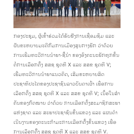
ກອງປະຊຸມ, ຜູ້ເຂົ້າຮ່ວມໄດ້ຮັບຟັງການເຊື່ອມຊຶມ ແລະ
ຜັນຂະຫຍາຍມະຕິກົມການເມືອງສູນກາງພັກ ວ່າດ້ວຍ
ການເພີ່ມທະວີການນໍາພາ-ຊີີ້ນໍາ ຂອງອົງຄະນະພັກທຸກຂັ້ນ
ຕໍ່ການເລືອກຕັ້ງ ສສຊ ຊຸດທີ X ແລະ ສສຂ ຊຸດທີ V;
ເພີີ່ມທະວີການນໍາພາແນວຄິດ, ເສີມຂະຫຍາຍສິດ
ປະຊາທິປະໄຕຂອງປະຊາຊົນລາວບັນດາເຜົ່າ ເພື່ອການ
ເລືອກຕັ້ງ ສສຊ ຊຸດທີ X ແລະ ສສຂ ຊຸດທີ V; ເນື້ອໃນສໍາ
ຄັນຂອງກົດໝາຍ ວ່າດ້ວຍ ການເລືອກຕັ້ງສະມາຊິກສະພາ
ແຫ່ງຊາດ ແລະ ສະພາປະຊາຊົນຂັ້ນແຂວງ ແລະ ແຜນດໍາ
ເນີນງານຂອງຄະນະກໍາມະການເລືອກຕັັ້ງຂັ້ນແຂວງ ເພື່ອ
ການເລືອກຕັັ້ງ ສສຊ ຊຸດທີ X ແລະ ສສຂ ຊຸດທີ V.