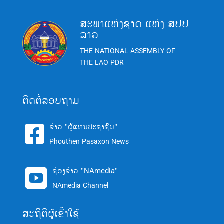
ສະພາແຫ່ງຊາດ ແຫ່ງ ສປປ
ລາວ
THE NATIONAL ASSEMBLY OF
THE LAO PDR
ຕິດຕໍ່ສອບຖາມ
ຂ່າວ "ຜູ້ແທນປະຊາຊົນ"

Phouthen Pasaxon News
ຊ່ອງຂ່າວ "NAmedia"

NAmedia Channel
ສະຖິຕິຜູ້ເຂົ້າໃຊ້