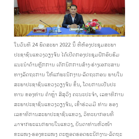
ໃນວັນທີ 24 ພຶດສະພາ 2022 ນີ້ ທີ່ຫ້ອງປະຊຸມສະພາ
ປະຊາຊົນແຂວງວຽງຈັນ ໄດ້ເປີດກອງປະຊຸມຝຶກອົບຮົມ
ແນະນໍາດ້ານຫຼັກການ ເຕັກນິກການສ້າງ-ຮ່າງເອກະສານ
ທາງລັດຖະການ ໃຫ້ແກ່ພະນັກງານ-ລັດຖະກອນ ພາຍໃນ
ສະພາປະຊາຊົນແຂວງວຽງຈັນ ຂຶ້ນ, ໂດຍການເປັນປະ
ທານ ຂອງທ່ານ ຄໍາຫຼ້າ ສີສຸວົງ ຄະນະປະຈໍາ, ເລຂາທິການ
ສະພາປະຊາຊົນແຂວງວຽງຈັນ, ເຂົ້າຮ່ວມມີ ທ່ານ ຮອງ
ເລຂາທິການສະພາປະຊາຊົນແຂວງ, ວິທະຍາກອນທີ່
ມາຈາກພະແນກພາຍໃນແຂວງ, ບັນດາທ່ານຫົວໜ້າ
ຂະແໜງ-ຮອງຂະແໜງ ຕະຫຼອດຮອດພະນັກງານ-ລັດຖະ