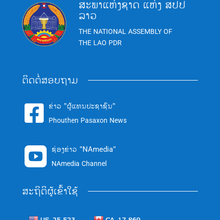
ສະພາແຫ່ງຊາດ ແຫ່ງ ສປປ
ລາວ
THE NATIONAL ASSEMBLY OF
THE LAO PDR
ຕິດຕໍ່ສອບຖາມ
ຂ່າວ "ຜູ້ແທນປະຊາຊົນ"

Phouthen Pasaxon News
ຊ່ອງຂ່າວ "NAmedia"

NAmedia Channel
ສະຖິຕິຜູ້ເຂົ້າໃຊ້