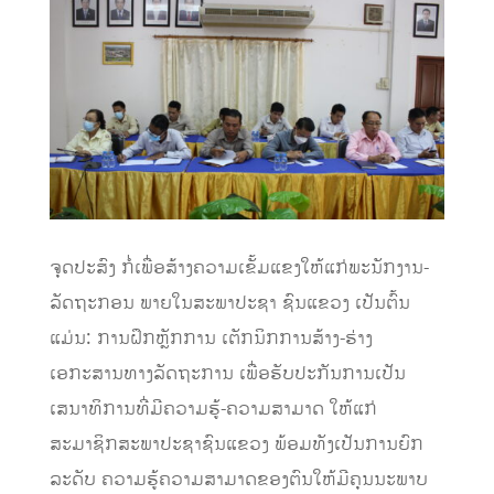
ຈຸດປະສົງ ກໍ່ເພື່ອສ້າງຄວາມເຂັ້ມແຂງໃຫ້ແກ່ພະນັກງານ-
ລັດຖະກອນ ພາຍໃນສະພາປະຊາ ຊົນແຂວງ ເປັນຕົ້ນ
ແມ່ນ: ການຝຶກຫຼັກການ ເຕັກນິກການສ້າງ-ຮ່າງ
ເອກະສານທາງລັດຖະການ ເພື່ອຮັບປະກັນການເປັນ
ເສນາທິການທີ່ມີຄວາມຮູ້-ຄວາມສາມາດ ໃຫ້ແກ່
ສະມາຊິກສະພາປະຊາຊົນແຂວງ ພ້ອມທັງເປັນການຍົກ
ລະດັບ ຄວາມຮູ້ຄວາມສາມາດຂອງຕົນໃຫ້ມີຄຸນນະພາບ