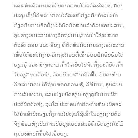
ແລະ ສໍາເລັດຕາມລະດັບຄາດໝາຍໃນແຕ່ລະໄລຍະ, ກອງ
ປະຊຸມຄັ້ງນີ້ວິທະຍາກອນໄດ້ສະເໜີກ່ຽວກັບຄໍາແນະນໍາ
ກ່ຽວກັບການຈັດຕັ້ງປະຕິບັດກົດໝາຍວ່າດ້ວຍເອກະສານ,
ຮູບຮ່າງເອກະສານທາງລັດຖະການ,ການນໍາໃຊ້ຂະໜາດ
ຕົວອັກສອນ ແລະ ອື່ນໆ ທີ່ຕິດພັນກັບການຮ່າງເອກະສານ
ເພື່ອໃຫ້ພະນັກງານ-ລັດຖະກອນທີ່ເຂົ້າຮ່ວມຝຶກອົບຮົມໄດ້
ຮຽນຮູ້ ແລະ ສ້າງຄວາມເຂົ້າໃຈເພື່ອໄປຈັດຕັ້ງປະຕິບັດເຂົ້າ
ໃນວຽກງານຕົວຈິງ, ດ້ວຍບັນຍາກາດຟົດຟື້ນ ບັນດາທ່ານ
ວິທະຍາກອນ ໄດ້ຖ່າຍທອດຄວາມຮູ້, ວິທີການ, ຮູບແບບ
ການສົນທະນາ, ແລກປ່ຽນບົດຮຽນ ຄຽງຄູ່ກັບການຝຶກ
ປະຕິບັດຕົວຈິງ, ສຸມໃສ່ ປະກອບຄໍາຄິດ-ຄໍາເຫັນ ເພື່ອຈະ
ໄດ້ນໍາເອົາບົດຮຽນດັ່ງກ່າວໄປໜູນໃຊ້ເຂົ້າໃນວຽກງານຕົວ
ຈິງ ພ້ອມທັງເປັນການປັບປຸງແບບແຜນວິທີເຮັດວຽກໃຫ້ມີ
ຄຸນນະພາບດີຂຶ້ນໄປເລື້ອຍໆ.