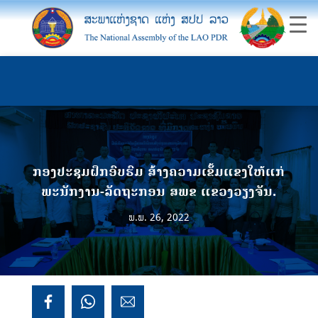
ກອງປະຊຸມຝຶກອົບຮົມ ສ້າງຄວາມເຂັ້ມແຂງໃຫ້ແກ່
ພະນັກງານ-ລັດຖະກອນ ສພຂ ແຂວງວຽງຈັນ.
ພ.ພ. 26, 2022