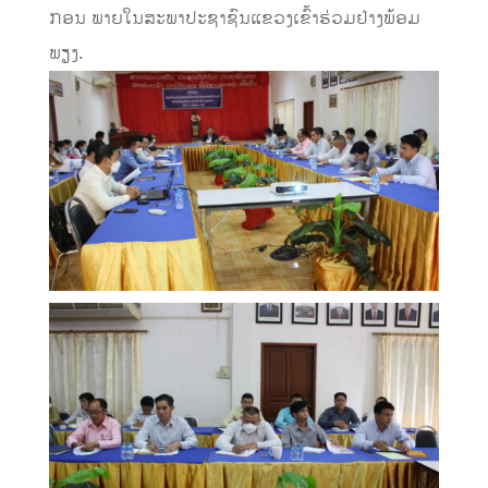
ກອນ ພາຍໃນສະພາປະຊາຊົນແຂວງເຂົ້າຮ່ວມຢ່າງພ້ອມ
ພຽງ.