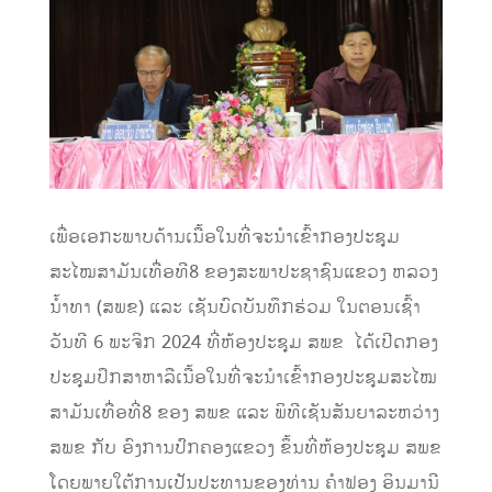
ເພື່ອເອກະພາບດ້ານເນື້ອໃນທີ່ຈະນໍາເຂົ້າກອງປະຊຸມ
ສະໄໝສາມັນເທື່ອທີ8 ຂອງສະພາປະຊາຊົນແຂວງ ຫລວງ
ນ້ຳທາ (ສພຂ) ແລະ ເຊັນບົດບັນທຶກຮ່ວມ ໃນຕອນເຊົ້າ
ວັນທີ 6 ພະຈິກ 2024 ທີ່ຫ້ອງປະຊຸມ ສພຂ ໄດ້ເປີດກອງ
ປະຊຸມປຶກສາຫາລືເນື້ອໃນທີ່ຈະນຳເຂົ້າກອງປະຊຸມສະໄໝ
ສາມັນເທື່ອທີ່8 ຂອງ ສພຂ ແລະ ພິທີເຊັນສັນຍາລະຫວ່າງ
ສພຂ ກັບ ອົງການປົກຄອງແຂວງ ຂຶ້ນທີ່ຫ້ອງປະຊຸມ ສພຂ
ໂດຍພາຍໃຕ້ການເປັນປະທານຂອງທ່ານ ຄຳຟອງ ອິນມານີ