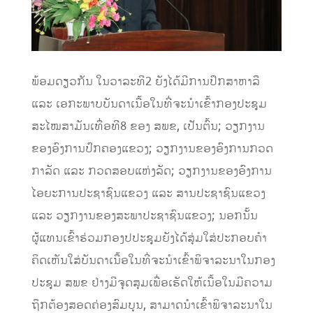
ພ້ອມດຽວກັນ ໃນວາລະທີ2 ຍັງໄດ້ມີການປຶກສາຫາລື
ແລະ ເອກະພາບບັນດາເນື້ອໃນທີ່ຈະນຳເຂົ້າກອງປະຊຸມ
ສະໄໝສາມັນເທື່ອທີ8 ຂອງ ສພຂ, ເປັນຕົ້ນ; ວຽກງານ
ຂອງອົງການປົກຄອງແຂວງ; ວຽກງານຂອງອົງການກວດ
ກາລັດ ແລະ ກວດສອບແຫ່ງລັດ; ວຽກງານຂອງອົງການ
ໄອຍະການປະຊາຊົນແຂວງ ແລະ ສານປະຊາຊົນແຂວງ
ແລະ ວຽກງານຂອງສະພາປະຊາຊົນແຂວງ; ນອກນັ້ນ
ຜູ້ແທນເຂົ້າຮ່ວມກອງປປະຊຸມຍັງໄດ້ສຸ່ມໃສ່ປະກອບຄໍາ
ຄິດເຫັນໃສ່ບັນດາເນື້ອໃນທີ່ຈະນໍາເຂົ້າພິຈາລະນາໃນກອງ
ປະຊຸມ ສພຂ ຢ່າງມີຈຸດສຸມເພື່ອເຮັດໃຫ້ເນື້ອໃນມີຄວາມ
ຖຶກຕ້ອງສອດຄ່ອງສົມບຸນ, ສາມາດນຳເຂົ້າພິຈາລະນາໃນ