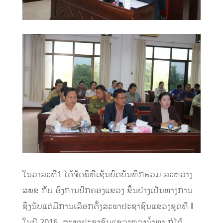
ໃນວາລະທີ1 ໄດ້ຈັດພິທີເຊັນບົດບັນທຶກຮ່ວມ ລະຫວ່າງ
ສພຂ ກັບ ອົງການປົກຄອງແຂວງ ຂຶ້ນຢ່າງເປັນທາງການ
ຊຶ່ງນັບແຕ່ມີການເລືອກຕັ້ງສະພາປະຊາຊົນແຂວງຊຸດທີ
I
ໃນປີ 2016
,
ສະພາປະຊາຊົນແຂວງຫຼວງນໍ້າທາ ກໍໄດ້