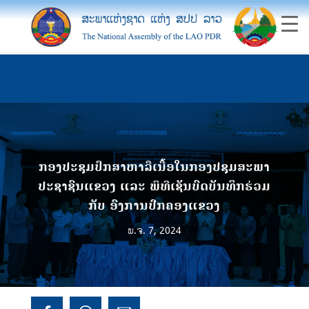
ກອງປະຊຸມປຶກສາຫາລືເນື້ອໃນກອງປຊຸມສະພາ
ປະຊາຊົນແຂວງ ແລະ ພິທີເຊັນບົດບັນທຶກຮ່ວມ
ກັບ ອົງການປົກຄອງແຂວງ
ພ.ຈ. 7, 2024