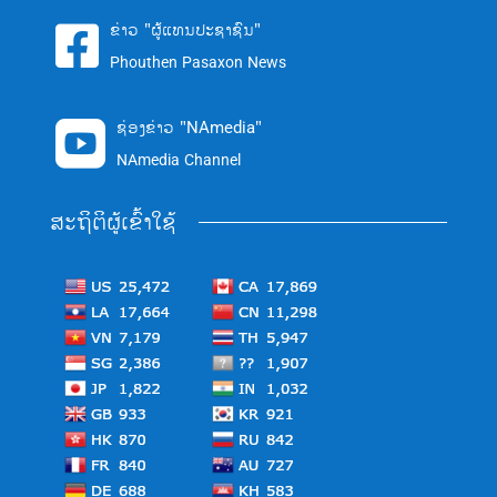
ຂ່າວ "ຜູ້ແທນປະຊາຊົນ"

Phouthen Pasaxon News
ຊ່ອງຂ່າວ "NAmedia"

NAmedia Channel
ສະຖິຕິຜູ້ເຂົ້າໃຊ້