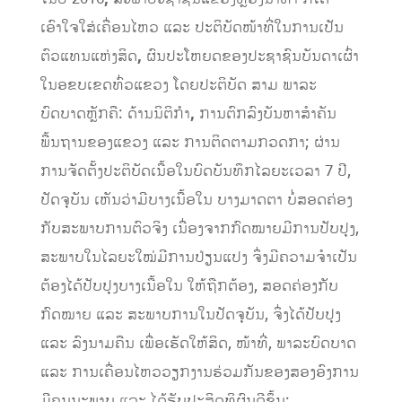
ເອົາໃຈໃສ່ເຄື່ອນໄຫວ ແລະ ປະຕິບັດໜ້າທີ່ໃນການເປັນ
ຕົວແທນແຫ່ງສິດ
,
ຜົນປະໂຫຍດຂອງປະຊາຊົນບັນດາເຜົ່າ
ໃນອຂບເຂດທົ່ວແຂວງ ໂດຍປະຕິບັດ ສາມ ພາລະ
ບົດບາດຫຼັກຄື: ດ້ານນິຕິກໍາ
,
ການຕົກລົງບັນຫາສໍາຄັນ
ພື້ນຖານຂອງແຂວງ ແລະ ການຕິດຕາມກວດກາ; ຜ່ານ
ການຈັດຕັ້ງປະຕິບັດເນື້ອໃນບົດບັນທຶກໄລຍະເວລາ 7 ປີ,
ປັດຈຸບັນ ເຫັນວ່າມີບາງເນື້ອໃນ ບາງມາດຕາ ບໍ່ສອດຄ່ອງ
ກັບສະພາບການຕົວຈິງ ເນື່ອງຈາກກົດໝາຍມີການປັບປຸງ,
ສະພາບໃນໄລຍະໃໝ່ມີການປ່ຽນແປງ ຈຶ່ງມີຄວາມຈໍາເປັນ
ຕ້ອງໄດ້ປັບປຸງບາງເນື້ອໃນ ໃຫ້ຖືກຕ້ອງ, ສອດຄ່ອງກັບ
ກົດໝາຍ ແລະ ສະພາບການໃນປັດຈຸບັນ, ຈຶ່ງໄດ້ປັບປຸງ
ແລະ ລົງນາມຄືນ ເພື່ອເຮັດໃຫ້ສິດ, ໜ້າທີ່, ພາລະບົດບາດ
ແລະ ການເຄື່ອນໄຫວວຽກງານຮ່ວມກັນຂອງສອງອົງການ
ມີຄຸນນະພາບ ແລະ ໄດ້ຮັບປະສິດທິຜົນດີຂຶ້ນ;