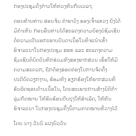
ກອງປະຊຸມດັ່ງກ່າວໃຫ້ທ່ວງທັນກັບເວລາ;
ຕອນທ້າຍທ່ານ ອ່ອນຈັນ ຄຳພາວົງ ຮອງເຈົ້າແຂວງ ຍັງໄດ້
ມີຄຳເຫັນ ກ່ອນອື່ນທ່ານໄດ້ສະແດງຄວາມຍ້ອງຍໍຊົມເຊີຍ
ຕໍ່ຄວາມເປັນເອກະພາບບັນດາເນື້ອໃນທີ່ຈະນໍາເຂົ້າ
ພິຈາລະນາໃນກອງປະຊຸມ ສພຂ ແລະ ສະແດງຄວາມ
ຊົມເຊີຍຕໍ່ບົດບັນທຶກຮ່ວມທັງສອງພາກສ່ວນ ເພື່ອໃຫ້ມີ
ຄວາມສະດວກ, ຖຶກຕ້ອງສອດຄ່ອງໃນການຈັດຕັ້ງ
ປະຕິບັດວຽກງານ, ພ້ອມທັງ ຮຽກຮ້ອງໃຫ້ພາກສ່ວນທີ່
ຮັບຜິດຊອບດ້ານເນື້ອໃນ,​ ໂດຍສະເພາະການສ້າງນິຕິກໍາ
ລຸ່ມກົດໝາຍ ໃຫ້ຮີບຮ້ອນປັບປຸງໃຫ້ສໍາເລັດ, ໃຫ້ທັນ
ພິຈາລະນາ ໃນກອງປະຊຸມຄັ້ງນີ້ຕາມຄາດໝາຍທີ່ວາງໄວ້
ໂດຍ ນາງ ວັນນີ ແຝງບົວວັນ