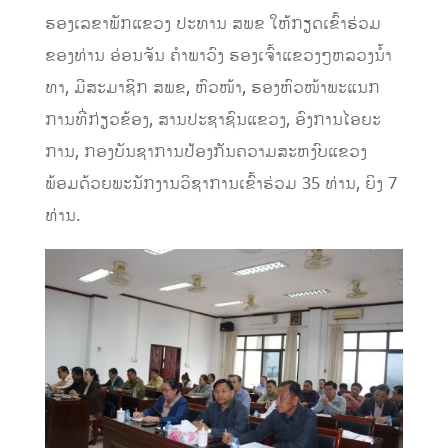
ຮອງເລຂາພັກແຂວງ ປະທານ ສພຂ ໃຫ້ກຽດເຂົ້າຮ່ວມ
ຂອງທ່ານ ອ່ອນຈັນ ຄຳພາວົງ ຮອງເຈົ້າແຂວງໆຫລວງນ້ຳ
ທາ, ມີສະມາຊິກ ສພຂ, ຫົວໜ້າ, ຮອງຫົວໜ້າພະແນກ
ການທີ່ກ່ຽວຂ້ອງ, ສານປະຊາຊົນແຂວງ, ອົງການໄອຍະ
ການ, ກອງບັນຊາການປ້ອງກັນຄວາມສະຫງົບແຂວງ
ພ້ອມດ້ວຍພະນັກງານວິຊາການເຂົ້າຮ່ວມ 35 ທ່ານ, ຍິງ 7
ທ່ານ.