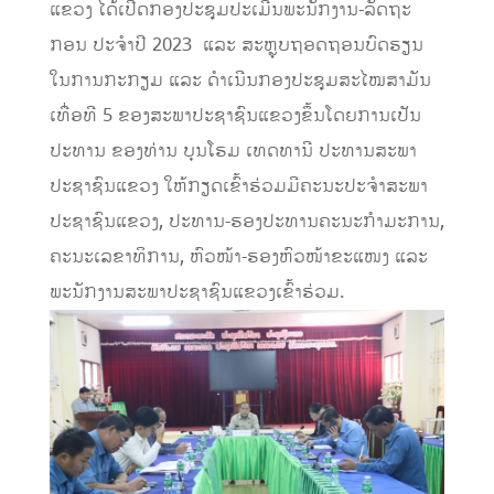
ແຂວງ ໄດ້ເປີດກອງປະຊຸມປະເມີນພະນັກງານ-ລັດຖະ
ກອນ ປະ​ຈໍາປີ 2023 ແລະ ສະຫຼຸບຖອດຖອນບົດຮຽນ
ໃນການກະກຽມ ແລະ ດໍາເນີນກອງປະຊຸມສະໄໝສາມັນ
ເທື່ອທີ 5 ຂອງສະພາປະຊາຊົນແຂວງຂຶ້ນໂດຍການເປັນ
ປະທານ ຂອງທ່ານ ບຸນໂຮມ ເທດທານີ ປະທານສະພາ
ປະຊາຊົນແຂວງ ໃຫ້ກຽດເຂົ້າຮ່ວມມີຄະນະປະຈໍາສະພາ
ປະຊາຊົນແຂວງ, ປະທານ-ຮອງປະທານຄະນະກໍາມະການ,
ຄະນະເລຂາທິການ, ຫົວໜ້າ-ຮອງຫົວໜ້າຂະແໜງ ແລະ
ພະນັກງານສະພາປະຊາຊົນ​ແຂວງເຂົ້າຮ່ວມ.