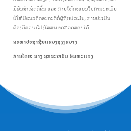
ມີຜົນສໍາເລັດດີຂຶ້ນ ແລະ ການໃຫ້ຄະແນນໃນການປະເມີນ
ບໍ່ໃຫ້ມີແນວຄິດອະຄະຕິຕໍ່​ຜູ​້ຖືກ​ປະ​ເມີນ, ການ​ປະ​ເມີນ​
ຕ້ອງ​ມີຄວາມໂປ່ງໃສສາມາດກວດສອບໄດ້.
ສະພາ
ປະຊາຊົນ
ແຂວງ
ຊຽງຂວາງ
ຂ່າວ
ໂດຍ
:
ນາງ
ສຸກ
ສະຫວັນ
​
ອິນທະ
ແສງ