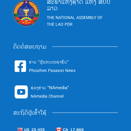
ສະພາແຫ່ງຊາດ ແຫ່ງ ສປປ
ລາວ
THE NATIONAL ASSEMBLY OF
THE LAO PDR
ຕິດຕໍ່ສອບຖາມ
ຂ່າວ "ຜູ້ແທນປະຊາຊົນ"

Phouthen Pasaxon News
ຊ່ອງຂ່າວ "NAmedia"

NAmedia Channel
ສະຖິຕິຜູ້ເຂົ້າໃຊ້