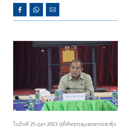
ໃນວັນທີ 25 ຕຸລາ 2023 ຢູ່ທີ່ຫ້ອງປະຊຸມສະພາປະຊາຊົນ