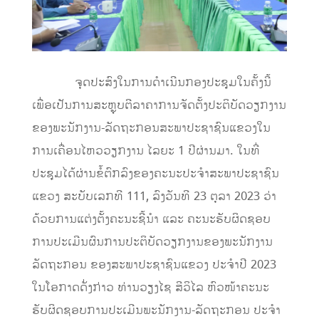
​ ຈຸດປະສົງ​ໃນ​ການ​ດໍາ​ເນີນ​ກອງ​ປະຊຸມ​ໃນ​ຄັ້ງ​ນີ້ ​
ເພື່ອ​ເປັນ​ການສະຫຼຸບຕີ​ລາຄາ​ການຈັດ​ຕັ້ງ​ປະຕິບັດ​ວຽກງານ
ຂ​ອງ​ພະນັກງານ​-ລັດຖະກອນສະພາ​ປະຊາຊົນ​ແຂວງໃນ
ການເຄື່ອນໄຫວວຽກງານ ໄລຍະ 1 ປີຜ່ານມາ. ໃນທີ່
ປະຊຸມໄດ້ຜ່ານຂໍ້ຕົກລົງຂອງຄະນະປະຈໍາສະພາປະຊາຊົນ
ແຂວງ ສະບັບເລກທີ 111, ລົງວັນທີ 23 ຕຸລາ 2023 ວ່າ
ດ້ວຍການແຕ່ງຕັ້ງຄະນະຊີ້ນໍາ ແລະ ຄະນະຮັບຜິດຊອບ
ການປະເມີນຜົນການປະຕິບັດວຽກງານຂອງພະນັກງານ
ລັດຖະກອນ ຂອງສະພາປະຊາຊົນແຂວງ ປະຈໍາປີ 2023
ໃນໂອກາດດັ່ງກ່າວ ທ່ານວຽງໄຊ ສີວິໄລ ຫົວໜ້າຄະນະ
ຮັບຜິດຊອບການປະເມີນພະນັກງານ-ລັດຖະກອນ ປະຈໍາ