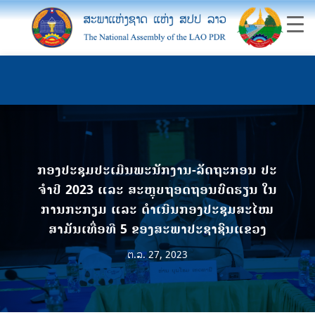
ກອງປະຊຸມປະເມີນພະນັກງານ-ລັດຖະກອນ ປະ
ຈໍາປີ 2023 ແລະ ສະຫຼຸບຖອດຖອນບົດຮຽນ ໃນ
ການກະກຽມ ແລະ ດໍາເນີນກອງປະຊຸມສະໄໝ
ສາມັນເທື່ອທີ 5 ຂອງສະພາປະຊາຊົນແຂວງ
ຕ.ລ. 27, 2023