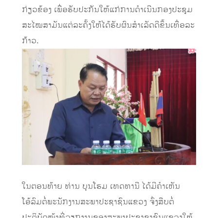
ກ່ຽວຂ້ອງ ເພື່ອຮັບປະກັນໃຫ້ແກ່ການດໍາເນີນກອງປະຊຸມ
ສະໄໝສາມັນແຕ່ລະຄັ້ງໃຫ້ໄດ້ຮັບຜົນສໍາເລັດດີຂຶ້ນເທື່ອລະ
ກ້າວ.
ໃນ​ຕອນທ້າຍ ທ່ານ ບຸນໂຮມ ເທດທານີ ໄດ້ມີຄໍາເຫັນ
ໂອ້ລົມຕໍ່ພະນັກງານສະພາປະຊາຊົນແຂວງ ​ຈົ່ງສືບຕໍ່
ປະຕິບັດໜ້າທີ່ວຽກງານຂອງສະພາປະຊາຊາຊົນແຂວງໃຫ້