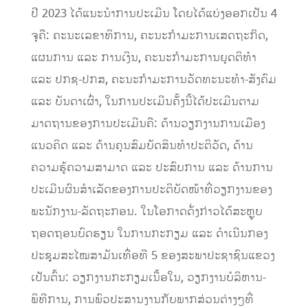
ປີ 2023 ໄດ້ແນະນໍາການປະເມີນ ໂດຍໄດ້ແບ່ງອອກເປັນ 4
ຈຸຄື: ຄະນະເລຂາທິການ, ຄະນະກໍາມະການເສດຖະກິດ,
ແຜນການ ແລະ ການເງິນ, ຄະນະກໍາມະການຍຸດຕິທໍາ
ແລະ ປກຊ-ປກສ, ຄະນະກໍາມະການວັດທະນະທໍາ-ສັງຄົມ
ແລະ ບັນດາເຜົ່າ, ​ໃນ​ການ​ປະ​ເມີນ​ຄັ້ງ​ນີ້​ໄດ້​ປະ​ເມີນຕາມ
ມາດຖານຂອງການປະເມີນ​ຄື: ​ດ້ານວຽກງານ​ການ​ເມືອງ​
ແນວ​ຄິດ ​ແລະ ດ້ານ​ຄຸນສົມບັດ​ສິນ​ທໍາ​ປະຕິວັດ, ດ້ານ
ຄວາມຮູ້ຄວາມສາມາດ ແລະ ປະສົບການ ແລະ ດ້ານການ
ປະເມີນຜົນສໍາເລັດຂອງການປະຕິບັດໜ້າທີ່ວຽກງານຂອງ
ພະນັກງານ-ລັດຖະກອນ. ໃນໂອກາດດັ່ງກ່າວໄດ້ສະຫຼຸບ
ຖອດຖອນບົດຮຽນ ໃນການກະກຽມ ແລະ ດໍາເນີນກອງ
ປະຊຸມສະໄໝສາມັນເທື່ອທີ 5 ຂອງສະພາປະຊາຊົນແຂວງ
ເປັນຕົ້ນ: ວຽກງານກະກຽມເນື້ອໃນ, ວຽກງານບໍລິຫານ-
ພິທີການ, ການພົວປະສານງານກັບພາກສ່ວນຕ່າງໆທີ່