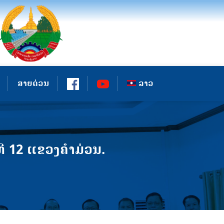
ສາຍດ່ວນ
ລາວ
ີ 12 ແຂວງຄໍາມ່ວນ.