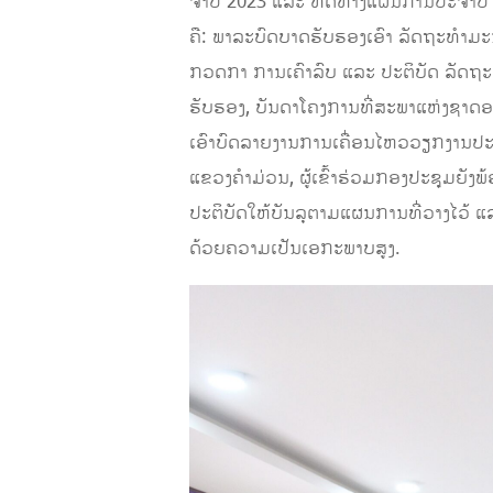
ຈໍາປີ 2023 ແລະ ທິດທາງແຜນການປະຈໍາປີ
ຄື: ພາລະບົດບາດຮັບຮອງເອົາ ລັດຖະທຳມະ
ກວດກາ ການເຄົາລົບ ແລະ ປະຕິບັດ ລັດຖະທ
ຮັບຮອງ, ບັນດາໂຄງການທີ່ສະພາແຫ່ງຊາດອະນ
ເອົາບົດລາຍງານການເຄື່ອນໄຫວວຽກງານປະ
ແຂວງຄໍາມ່ວນ, ຜູ້ເຂົ້າຮ່ວມກອງປະຊຸມຍັງພ
ປະຕິບັດໃຫ້ບັນລຸຕາມແຜນການທີ່ວາງໄວ້ ແ
ດ້ວຍຄວາມເປັນເອກະພາບສູງ.