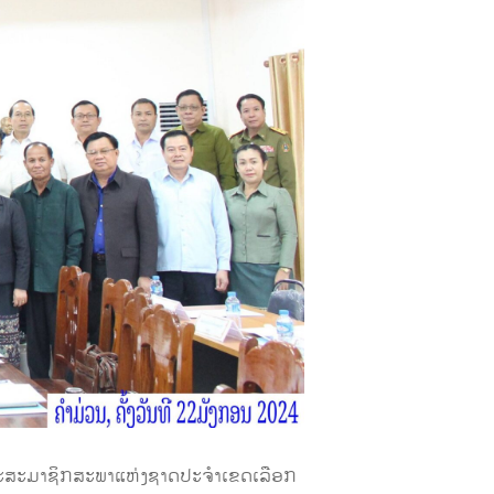
ະນະສະມາຊິກສະພາແຫ່ງຊາດປະຈໍາເຂດເລືອກ