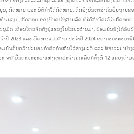
 2024 ຂອງຄະນະສະມາຊິກສະແຫ່ງຊາດປະຈໍາເຂດເລືອກຕັ້ງໃນການຈັດຕ
ນູນ, ກົດໝາຍ ແລະ ນິຕິກຳໃຕ້ກົດໝາຍ, ຕົກລົງບັນຫາສຳຄັນພື້ນຖານ
ຳມະນູນ, ກົດໝາຍ ຂອງບັນດາອົງການລັດ ທີ່ໄດ້ກຳນົດໄວ້ໃນກົດໝາຍ ແ
ຸມັດ ເຄື່ອນໄຫວຈັດຕັ້ງຢູ່ແຂວງໃນໄລຍະຜ່ານມາ, ພ້ອມນັ້ນຍັງໄດ້ຮັບ
ຈໍາປີ 2023 ແລະ ທິດທາງແຜນການ ປະຈໍາປີ 2024 ຂອງຄະນະສະມາຊິ
້ອມກັນຄົ້ນຄວ້າປະກອບຄໍາຄິດຄໍາເຫັນໃສ່ຮ່າງມະຕິ ແລະ ພິຈາລະນາຢ່າງເ
ລະ ຈາກນັ້ນຄະນະສະພາແຫ່ງຊາດປະຈໍາເຂດເລືອກຕັ້ງທີ 12 ແຂວງຄໍາມ່