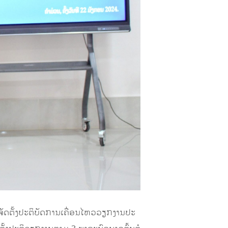
ານຈັດຕັ້ງປະຕິບັດການເຄື່ອນໄຫວວຽກງານປະ