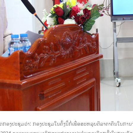
ປີດກອງປະຊຸມວ່າ: ກອງປະຊຸມໃນຄັ້ງນີ້ກໍ່ເພື່ອສະຫລຸບຕີລາຄາຄືນໃນກ