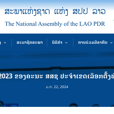
ງ
ສະມາຊິກສະພາ
ນິຕິກຳ
ການຮ່ວມມືສາກົນ
2023 ຂອງຄະນະ ສສຊ ປະຈໍາເຂດເລືອກຕັ້ງທ
ມ.ກ. 22, 2024