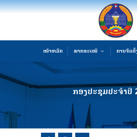
ໜ້າຫລັກ
ພາກສະເໜີ
ການຈັດຕັ້
ກອງປະຊຸມປະຈໍາປີ 