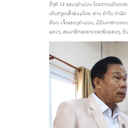
ຕັ້ງທີ 12 ແຂວງຄໍາມ່ວນ ໂດຍການເປັນປະ
ເປັນກຽດເຂົ້າຮ່ວມໂດຍ ທ່ານ ຄໍາໃບ ດໍາລ
ຫັວນ ເຈົ້າແຂວງຄໍາມ່ວນ, ມີບັນດາທ່ານ
ແຂວງ, ສະມາຊິກສະພາປະຊາຊົນແຂວງ, ບັນ