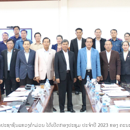
ພາປະຊາຊົນແຂວງຄໍາມ່ວນ ໄດ້ເປີດກອງປະຊຸມ ປະຈໍາປີ 2023 ຂອງ ຄ