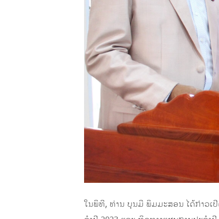
ໃນພິທີ, ທ່ານ ບຸນມີ ພິມມະສອນ ໄດ້ກ່າວເ