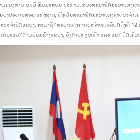
ທານຂອງທ່ານ ບຸນມີ ພິມມະສອນ ປະທານຄະນະສະມາຊິກສະພາແຫ່ງຊາດປະ
ັດ ຮອງປະທານສະພາແຫ່ງຊາດ, ທັງເປັນສະມາຊິກສະພາແຫ່ງຊາດປະຈໍາເຂດ
ຄະນະປະຈໍາພັກແຂວງ, ສະມາຊິກສະພາແຫ່ງຊາດປະຈໍາເຂດເລືອກຕັ້ງທີ 1
ດາພະແນກການອ້ອມຂ້າງແຂວງ, ອົງການທຽບເທົ່າ ແລະ ແຂກຖືກເຊີນເຂ