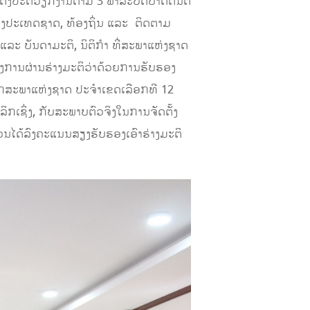
ັ້ງປະຕິວຽກງານຕາມ 3 ພາລະບົດບາດຕົ້ນຕໍ
ຂອງປະເທດຊາດ, ທ້ອງຖິ່ນ ແລະ ຕິດຕາມ
ລະ ບັນດາມະຕິ, ນິຕິກຳ ທີ່ສະພາແຫ່ງຊາດ
ຟັງການຜ່ານຮ່າງມະຕິວ່າດ້ວຍການຮັບຮອງ
ກສະພາແຫ່ງຊາດ ປະຈໍາເຂດເລືອກທີ 12
ລິກເຊິ່ງ, ກັບສະພາບຕົວຈິງໃນການຈັດຕັ້ງ
ວນໄດ້ລົງຄະແນນສຽງຮັບຮອງເອົາຮ່າງມະຕິ