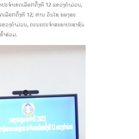
ຈໍາເຂດເລືອກຕັ້ງທີ 12 ແຂວງຄໍາມ່ວນ,
ເລືອກຕັ້ງທີ 12; ທ່ານ ວັນໄຊ ພອງສະ
2 ແຂວງຄໍາມ່ວນ, ຄະນະປະຈໍາສະພາປະຊາຊົນ
ົ້າຮ່ວມ.