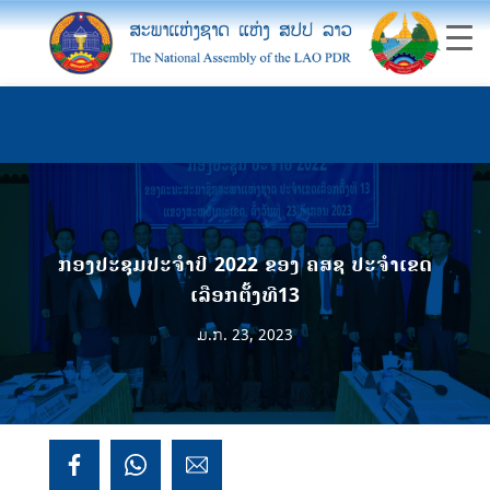
ກອງປະຊຸມປະຈຳປີ 2022 ຂອງ ຄສຊ ປະຈຳເຂດ
ເລືອກຕັ້ງທີ13
ມ.ກ. 23, 2023