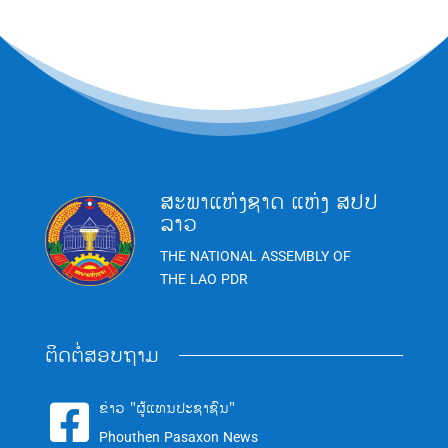
ສະພາແຫ່ງຊາດ ແຫ່ງ ສປປ
ລາວ
THE NATIONAL ASSEMBLY OF
THE LAO PDR
ຕິດຕໍ່ສອບຖາມ
ຂ່າວ "ຜູ້ແທນປະຊາຊົນ"

Phouthen Pasaxon News