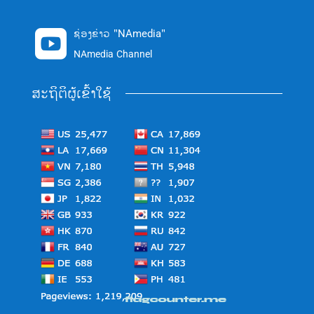
ຊ່ອງຂ່າວ "NAmedia"

NAmedia Channel
ສະຖິຕິຜູ້ເຂົ້າໃຊ້