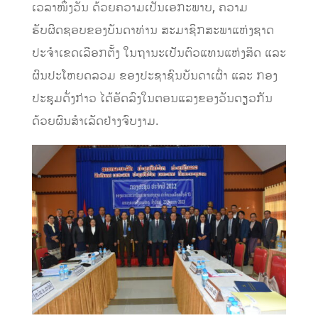
ເວລາໜຶ່ງວັນ ດ້ວຍຄວາມເປັນເອກະພາບ, ຄວາມ
ຮັບຜິດຊອບຂອງບັນດາທ່ານ ສະມາຊິກສະພາແຫ່ງຊາດ
ປະຈໍາເຂດເລືອກຕັ້ງ ໃນຖານະເປັນຕົວແທນແຫ່ງສິດ ແລະ
ຜົນປະໂຫຍດລວມ ຂອງປະຊາຊົນບັນດາເຜົ່າ ແລະ ກອງ
ປະຊຸມດັ່ງກ່າວ ໄດ້ອັດລົງໃນຕອນແລງຂອງວັນດຽວກັນ
ດ້ວຍຜົນສໍາເລັດຢ່າງຈົບງາມ.