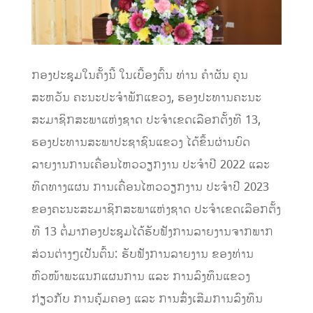
ກອງປະຊຸມໃນຄັ້ງນີ້ ໃນເບື້ອງຕົ້ນ ທ່ານ ຄໍາຜັນ ຄູນ
ສະຫວັນ ຄະນະປະຈໍາພັກແຂວງ, ຮອງປະທານຄະນະ
ສະມາຊິກສະພາແຫ່ງຊາດ ປະຈໍາເຂດເລືອກຕັ້ງທີ 13,
ຮອງປະທານສະພາປະຊາຊົນແຂວງ ໄດ້ຂຶ້ນຜ່ານບົດ
ລາຍງານການເຄື່ອນໄຫວວຽກງານ ປະຈໍາປີ 2022 ແລະ
ທິດທາງແຜນ ການເຄື່ອນໄຫວວຽກງານ ປະຈໍາປີ 2023
ຂອງຄະນະສະມາຊິກສະພາແຫ່ງຊາດ ປະຈໍາເຂດເລືອກຕັ້ງ
ທີ 13 ຕໍ່ມາກອງປະຊຸມໄດ້ຮັບຟັງການລາຍງານຈາກພາກ
ສ່ວນຕ່າງໆເປັນຕົ້ນ: ຮັບຟັງການລາຍງານ ຂອງທ່ານ
ຫົວໜ້າພະແນກແຜນການ ແລະ ການລົງທຶນແຂວງ
ກ່ຽວກັບ ການຄຸ້ມຄອງ ແລະ ການສົ່ງເສີມການລົງທຶນ