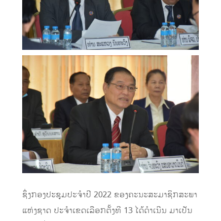
ຊຶ່ງກອງປະຊຸມປະຈໍາປີ 2022 ຂອງຄະນະສະມາຊິກສະພາ
ແຫ່ງຊາດ ປະຈໍາເຂດເລືອກຕັ້ງທີ 13 ໄດ້ດໍາເນີນ ມາເປັນ