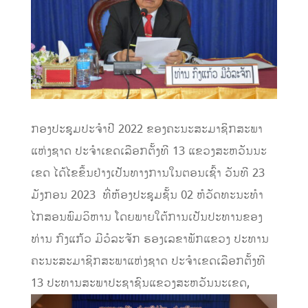
ກອງປະຊຸມປະຈຳປີ 2022 ຂອງຄະນະສະມາຊິກສະພາ
ແຫ່ງຊາດ ປະຈຳເຂດເລືອກຕັ້ງທີ 13 ແຂວງສະຫວັນນະ
ເຂດ ໄດ້ໄຂຂຶ້ນຢ່າງເປັນທາງການໃນຕອນເຊົ້າ ວັນທີ 23
ມັງກອນ 2023 ທີ່ຫ້ອງປະຊຸມຊັ້ນ 02 ຫໍວັດທະນະທຳ
ໄກສອນພົມວິຫານ ໂດຍພາຍໃຕ້ການເປັນປະທານຂອງ
ທ່ານ ກົງແກ້ວ ມີວໍລະຈັກ ຮອງເລຂາພັກແຂວງ ປະທານ
ຄະນະສະມາຊິກສະພາແຫ່ງຊາດ ປະຈຳເຂດເລືອກຕັ້ງທີ
13 ປະທານສະພາປະຊາຊົນແຂວງສະຫວັນນະເຂດ,