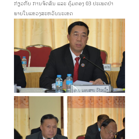
ກ່ຽວກັບ ການຈັດສັນ ແລະ ຄຸ້ມຄອງ 03 ປະເພດປ່າ
ພາຍໃນແຂວງສະຫວັນນະເຂດ