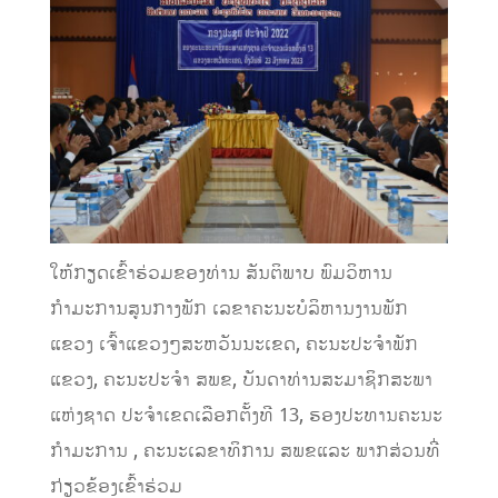
ໃຫ້ກຽດເຂົ້າຮ່ວມຂອງທ່ານ ສັນຕິພາບ ພົມວິຫານ
ກຳມະການສູນກາງພັກ ເລຂາຄະນະບໍລິຫານງານພັກ
ແຂວງ ເຈົ້າແຂວງໆສະຫວັນນະເຂດ, ຄະນະປະຈຳພັກ
ແຂວງ, ຄະນະປະຈຳ ສພຂ, ບັນດາທ່ານສະມາຊິກສະພາ
ແຫ່ງຊາດ ປະຈຳເຂດເລືອກຕັ້ງທີ 13, ຮອງປະທານຄະນະ
ກຳມະການ , ຄະນະເລຂາທິການ ສພຂແລະ ພາກສ່ວນທີ່
ກ່ຽວຂ້ອງເຂົ້າຮ່ວມ