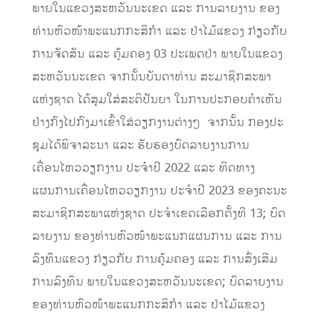
ພາຍໃນແຂວງສະຫວັນນະເຂດ ແລະ ການລາຍງານ ຂອງ
ທ່ານຫົວໜ້າພະແນກກະສິກໍາ ແລະ ປ່າໄມ້ແຂວງ ກ່ຽວກັບ
ການຈັດສັນ ແລະ ຄຸ້ມຄອງ 03 ປະເພດປ່າ ພາຍໃນແຂວງ
ສະຫວັນນະເຂດ ຈາກນັ້ນບັນດາທ່ານ ສະມາຊິກສະພາ
ແຫ່ງຊາດ ໄດ້ສຸມໃສ່ສະຕິປັນຍາ ໃນການປະກອບຄໍາເຫັນ
ຢ່າງກົງໄປກົງມາເຂົ້າໃສ່ວຽກງານຕ່າງໆ ຈາກນັ້ນ ກອງປະ
ຊຸມໄດ້ພິຈາລະນາ ແລະ ຮັບຮອງບົດລາຍງານການ
ເຄື່ອນໄຫວວຽກງານ ປະຈໍາປີ 2022 ແລະ ທິດທາງ
ແຜນການເຄື່ອນໄຫວວຽກງານ ປະຈໍາປີ 2023 ຂອງຄະນະ
ສະມາຊິກສະພາແຫ່ງຊາດ ປະຈໍາເຂດເລືອກຕັ້ງທີ 13; ບົດ
ລາຍງານ ຂອງທ່ານຫົວໜ້າພະແນກແຜນການ ແລະ ການ
ລົງທຶນແຂວງ ກ່ຽວກັບ ການຄຸ້ມຄອງ ແລະ ການສົ່ງເສີມ
ການລົງທຶນ ພາຍໃນແຂວງສະຫວັນນະເຂດ; ບົດລາຍງານ
ຂອງທ່ານຫົວໜ້າພະແນກກະສິກໍາ ແລະ ປ່າໄມ້ແຂວງ