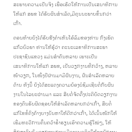
ສະພາບຄວາມເປັນຈິງ ເພື່ອເຮັດໃຫ້ການເປັນເສນາທິການ
ໃຫ້ແກ່ ສພຂ ໄດ້ຮັບຜົນສຳເລັດ,ມີຄຸນນະພາບຂຶ້ນກວ່າ
ເກົ່າ.
ຕອນທ້າຍຍັງໄດ້ຮັບຟັງຄຳເຫັນໂອ້ລົມຂອງທ່ານ ກົງເພັດ
ແກ້ວບົວພາ ທ່ານໃຫ້ຮູ້ວ່າ ຄະນະເລຂາທິການສະພາ
ປະຊາຊົນແຂວງ ແມ່ນສຳຄັນຫລາຍ ເພາະເປັນ
ເສນາທິການໃຫ້ແກ່ ສພຂ, ເປັນວຽກງານທີ່ກວ້າງ, ຫລາຍ
ໜ້າວຽກ, ໃນໜຶ່ງປີຜ່ານມາມີຜົນງານ, ຜົນສຳເລັດຫລາຍ
ດ້ານ ທັງນີ້ ຍັງໄດ້ສະແດງຄວາມຍ້ອງຍໍຊົມເຊີຍຕໍ່ກັບຜົນ
ງານໃນໄລຍະຜ່ານມາ ແລະ ສືບຕໍ່ຈັດຕັ້ງປະຕິບັດວຽກງານ
ຂອງຕົນຮັບຜິດຊອບໃຫ້ສຳເລັດຫລາຍກວ່າເກົ່າ, ສືບຕໍ່
ແກ້ໄຂຂໍ້ຄົງຄ້າງບາງບັນຫາໃຫ້ດີກວ່າເກົ່າ, ໄດ້ເນັ້ນໜັກໃຫ້
ເພີ່ມທະວີການຄົ້ນຄວ້າຮໍ່ຳຮຽນເອົາຄວາມຮູ້ໃໝ່ໆ, ໃຫ້