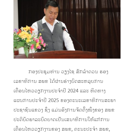
​ ກອງປະຊຸມທ່ານ ວຽງໄຊ ສັກລໍາດວນ ຮອງ
ເລຂາທິການ ສພຂ ໄດ້ຜ່ານຮ່າງບົດສະຫລຸບການ
ເຄື່ອນໄຫວວຽກງານປະຈຳປີ 2024 ແລະ ທິດທາງ
ແຜນການປະຈຳປີ 2025 ຂອງຄະນະເລຂາທິການສະພາ
ປະຊາຊົນແຂວງ ຊຶ່ງ ແມ່ນອົງການຈັດຕັ້ງໜຶ່ງຂອງ ສພຂ
ປະຕິບັດພາລະບົດບາດເປັນເສນາທິການໃຫ້ແກ່ການ
ເຄື່ອນໄຫວວຽກງານຂອງ ສພຂ, ຄະນະປະຈຳ ສພຂ,