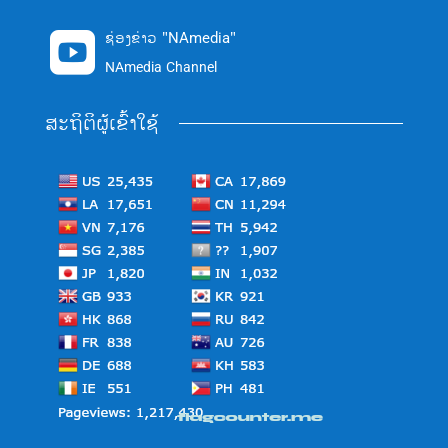
ຊ່ອງຂ່າວ "NAmedia"

NAmedia Channel
ສະຖິຕິຜູ້ເຂົ້າໃຊ້