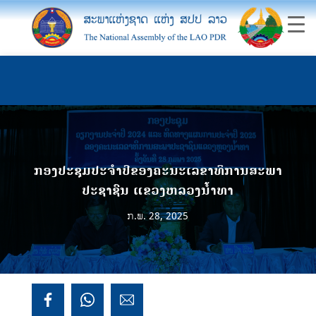
ກອງປະຊຸມປະຈຳປີຂອງຄະນະເລຂາທິການສະພາ
ປະຊາຊົນ ແຂວງຫລວງນ້ຳທາ
ກ.ພ. 28, 2025