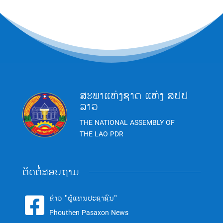
ສະພາແຫ່ງຊາດ ແຫ່ງ ສປປ
ລາວ
THE NATIONAL ASSEMBLY OF
THE LAO PDR
ຕິດຕໍ່ສອບຖາມ
ຂ່າວ "ຜູ້ແທນປະຊາຊົນ"

Phouthen Pasaxon News