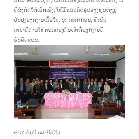
ສຶກສາອົບຮົມວຽກງານການເມືອງແນວຄິດໃຫ້ພະນັກງານ
ທີ່ສັງກັດໃຫ້ເລິກເຊິ່ງ, ໃຫ້ມີແນວຄິດອຸ່ນອຽງທຸນທ່ຽງ,
ປັບປຸງວຽກງານເນື້ອໃນ, ບຸກຄະລາກອນ, ທີ່ເປັນ
ເສນາທິການໃຫ້ສອດຄ່ອງກັບໜ້າທີ່ວຽກງານທີ່
ຮັບຜິດຊອບ.
ຂ່າວ: ວັນນີ ແຝງບົວວັນ