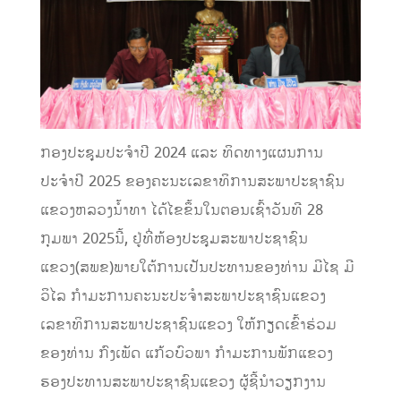
ກອງປະຊຸມປະຈຳປີ 2024 ແລະ ທິດທາງແຜນການ
ປະຈຳປີ 2025 ຂອງຄະນະເລຂາທິການສະພາປະຊາຊົນ
ແຂວງຫລວງນ້ຳທາ ໄດ້ໄຂຂຶ້ນໃນຕອນເຊົ້າວັນທີ 28
ກຸມພາ 2025ນີ້, ຢູ່ທີ່ຫ້ອງປະຊຸມສະພາປະຊາຊົນ
ແຂວງ(ສພຂ)ພາຍໃຕ້ການເປັນປະທານຂອງທ່ານ ມີໄຊ ມີ
ວິໄລ ກຳມະການຄະນະປະຈຳສະພາປະຊາຊົນແຂວງ
ເລຂາທິການສະພາປະຊາຊົນແຂວງ ໃຫ້ກຽດເຂົ້າຮ່ວມ
ຂອງທ່ານ ກົງເພັດ ແກ້ວບົວພາ ກຳມະການພັກແຂວງ
ຮອງປະທານສະພາປະຊາຊົນແຂວງ ຜູ້ຊີ້ນຳວຽກງານ