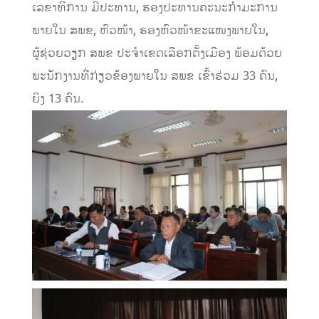
ເລຂາທິການ ມີປະທານ, ຮອງປະທານຄະນະກຳມະການ
ພາຍໃນ ສພຂ, ຫົວໜ້າ, ຮອງຫົວໜ້າຂະແໜງພາຍໃນ,
ຜູ້ຊ່ວຍວຽກ ສພຂ ປະຈຳເຂດເລືອກຕັ້ງເມືອງ ພ້ອມດ້ວຍ
ພະນັກງານທີ່ກ່ຽວຂ້ອງພາຍໃນ ສພຂ ເຂົ້າຮ່ວມ 33 ຄົນ,
ຍິງ 13 ຄົນ.