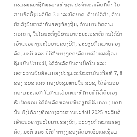
ຄະນະສະມາຊິກສະພາແຫ່ງຊາດປະຈຳເຂດເລືອກຕັ້ງ ໃນ
ການຈັດຕັ້ັ້ງປະຕິບັດ 3 ພາລະບົດບາດ, ດ້ານນິຕິກຳ, ດ້ານ
ຕົກລົງບັນຫາສຳຄັນຂອງທ້ອງຖິ່ນ, ດ້ານການຕິດຕາມ
ກວດກາ, ໃນໄລຍະໜຶ່ງປີຜ່ານມາຄະນະເລຂາທິການໄດ້ນຳ
ເອົາແນວທາງນະໂຍບາຍຂອງພັກ, ລະບຽບກົດໝາຍຂອງ
ລັດ, ມະຕິ ແລະ ນິຕິກຳຕ່າງໆຂອງລັດມາເຜີຍແຜ່ເຊື່ອມ
ຊຶມເປັນປົກກະຕິ, ໄດ້ສຳເລັດບັນດາເນື້ອໃນ ແລະ
ເອກະສານປິ່ນອ້ອມກອງປະຊຸມສະໄໝສາມັນເທື່ອທີ 7, 8
ຂອງ ສພຂ ແລະ ກອງປະຊຸມພາຍໃນ ສພຂ, ໄດ້ອຳນວຍ
ຄວາມສະດວກ ໃນການເປັນເສນາທິການທີດີທີ່ຕົນເອງ
ຮັບຜິດຊອບ ໄດ້ສຳເລັດຫລາຍໜ້າວຽກພໍສົມຄວນ; ນອກ
ນັ້ນ ຍັງໄດ້ວາງທິດທາງແຜນການປະຈຳປີ 2025 ຈະສືບຕໍ່
ເອົາແນວທາງນະໂຍບາຍຂອງພັກ, ລະບຽບກົດໝາຍຂອງ
ລັດ, ມະຕິ ແລະ ນິຕິກຳຕ່າງໆຂອງລັດມາເຜີຍແຜ່ເຊື່ອມ