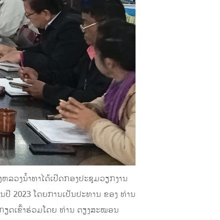
ງຫລວງນໍ້າທາໄດ້ເປີດກອງປະຊຸມວຽກງານ
ານປີ 2023 ໂດຍການເປັນປະທານ ຂອງ ທ່ານ
້ກຽດເຂົ້າຮ່ວມໂດຍ ທ່ານ ຕຽງສະໝອນ