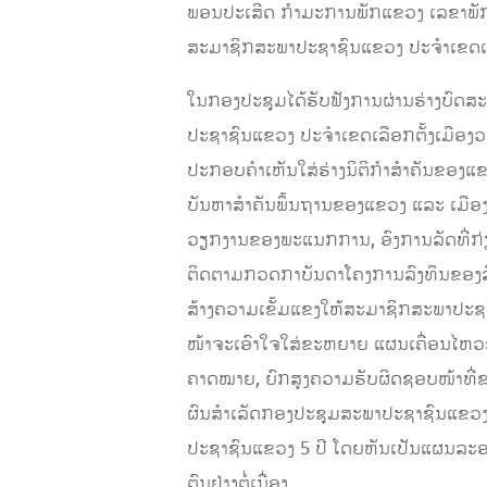
ພອນປະເສີດ ກຳມະການພັກແຂວງ ເລຂາພັກເມ
ສະມາຊິກສະພາປະຊາຊົນແຂວງ ປະຈຳເຂດເລືອກຕ
ໃນກອງປະຊຸມໄດ້ຮັບຟັງການຜ່ານຮ່າງບົ
ປະຊາຊົນແຂວງ ປະຈຳເຂດເລືອກຕັ້ງເມືອງວຽງພູ
ປະກອບຄຳເຫັນໃສ່ຮ່າງນິຕິກຳສຳຄັນຂອງແຂວງ
ບັນຫາສຳຄັນພຶ້ນຖານຂອງແຂວງ ແລະ ເມືອ
ວຽກງານຂອງພະແນກການ, ອົງການລັດທີ່ກ່ຽ
ຕິດຕາມກວດກາບັນດາໂຄງການລົງທຶນຂອງລັດຢ
ສ້າງຄວາມເຂັ້ມແຂງໃຫ້ສະມາຊິກສະພາປະຊາ່
ໜ້າຈະເອົາໃຈໃສ່ຂະຫຍາຍ ແຜນເຄື່ອນໄຫວ
ຄາດໝາຍ, ຍົກສູງຄວາມຮັບຜິດຊອບໜ້າທີ່ຂອ
ຜົນສຳເລັດກອງປະຊຸມສະພາປະຊາຊົນແຂວງ
ປະຊາຊົນແຂວງ 5 ປີ ໂດຍຫັນເປັນແຜນລະອຽ
ຕົນຢ່າງຕໍ່ເນື່ອງ.