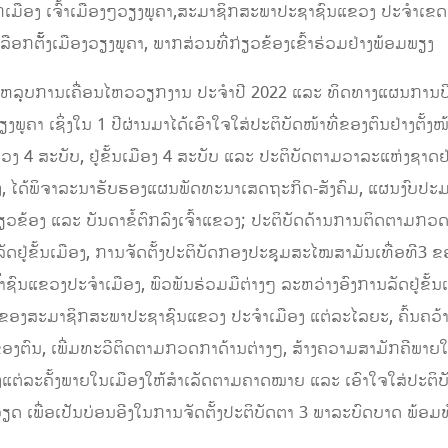
ືອງ ເຈົ້າເມືອງໆວຽງພູຄາ,​ສະມາຊິກສະພາປະຊາຊົນແຂວງ ປະຈຳເຂດເລື
ັ້ັ້ງເມືອງວຽງພູຄາ, ພາກສ່ວນທີ່ກ່ຽວຂ້ອງເຂົ້າຮ່ວມຢ່າງພ້ອມພຽງ
ດສະຫລຸບການເຄື່ອນໄຫວວຽກງານ ປະຈຳປີ 2022 ແລະ ທິດທາງແຜນການ
ຄາ ເຊິ່ງໃນ 1 ປີຜ່ານມາໄດ້ເອົາໃຈໃສ່ປະຕິບັດໜ້າທີ່ຂອງຕົນຢ່າງຕັ້ງໜ້າເ
 4 ສະບັບ, ຢູ່ຂັ້ນເມືອງ 4 ສະບັບ ແລະ ປະຕິບັດຕາມວາລະແຫ່ງຊາດຢ່
ງ, ໄດ້ພິຈາລະນາຮັບຮອງແຜນພັດທະນາເສດຖະກິດ-ສັງຄົມ, ແຜນງົບປ
ວຂ້ອງ ແລະ ບັນດາຂໍ້ຕົກລົງເຈົ້າແຂວງ; ປະຕິບັດດ້ານການຕິດຕາມກ
ູ່ຂັ້ນເມືອງ, ການຈັດຕັ້ງປະຕິບັດກອງປະຊຸມສະໄໝສາມັນເທື່ອທີ3 ຂ
ຊົນແຂວງປະຈຳເມືອງ, ພົວພັນຮ່ວມມືຕ່າງໆ ລະຫວ່າງອົງການລັດຢູ່ຂັ້
ຂອງສະມາຊິກສະພາປະຊາຊົນແຂວງ ປະຈຳເມືອງ ແຕ່ລະໄລຍະ, ຄົ້ນຄວ້າ
ງຕົນ, ເພີ່ມທະວີຕິດຕາມກວດກາດ້ານຕ່າງໆ, ສ້າງຄວາມສາມັກຄີພາຍໃນໃ
ແຕ່ລະຄັ້ງພາຍໃນເມືອງໃຫ້ສຳເລັດຕາມຄາດໝາຍ ແລະ ເອົາໃຈໃສ່ປະຕ
ດ ເພື່ອເປັນບ່ອນອີງໃນການຈັດຕັ້ງປະຕິບັດຕາ 3 ພາລະບົດບາດ ພ້ອ