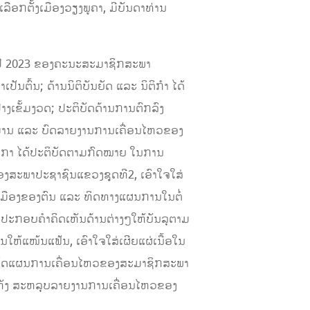
ອກຕັ້ງເມືອງວຽງພູຄາ, ມີບັນດາທ່ານ
ປີ 2023 ຂອງຄະນະສະມາຊິກສະພາ
ປັນຕົ້ນ; ດ້ານນິຕິບັນຍັດ ແລະ ນິຕິກຳ ໄດ້
າງເຂັ້ມງວດ; ປະຕິບັດດ້ານການຕົກລົງ
ະມານ ແລະ ບົດລາຍງານການເຄື່ອນໄຫວຂອງ
ວດກາ ໄດ້ປະຕິບັດຕາມກົດໝາຍ ໃນການ
ອງສະພາປະຊາຊົນແຂວງຊຸດທີ2, ເອົາໃຈໃສ່
ນເມືອງຂອງຕົນ ແລະ ທິດທາງແຜນການໃນຕໍ່
ປະກອບຄຳຄິດເຫັນດ້ານຕ່າງໆໃຫ້ບັນລຸຕາມ
ຫ້ແໜ້ນແຟ້ນ, ເອົາໃຈໃສ່ເຜີຍແຜ່ເນື້ອໃນ
ິບັດແຜນການເຄື່ອນໄຫວຂອງສະມາຊິກສະພາ
ມທັງ ສະຫລຸບລາຍງານການເຄື່ອນໄຫວຂອງ