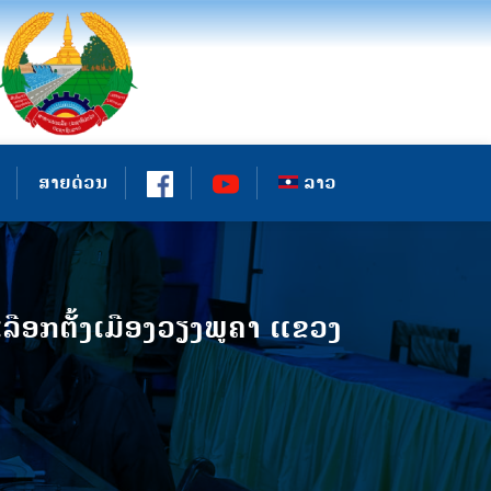
ສາຍດ່ວນ
ລາວ
ອກຕັ້ງເມືອງວຽງພູຄາ ແຂວງ