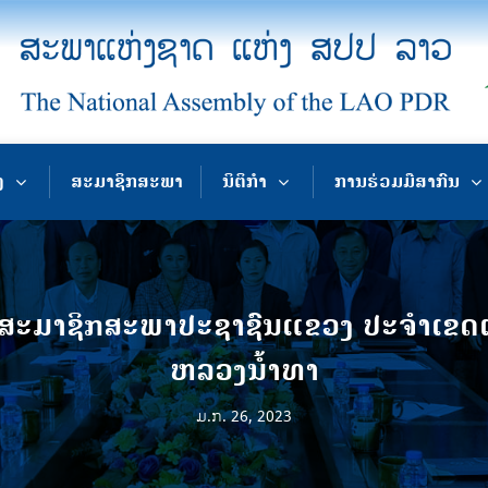
ງ
ສະມາຊິກສະພາ
ນິຕິກຳ
ການຮ່ວມມືສາກົນ
ະມາຊິກສະພາປະຊາຊົນແຂວງ ປະຈຳເຂດເລື
ຫລວງນໍ້າທາ
ມ.ກ. 26, 2023