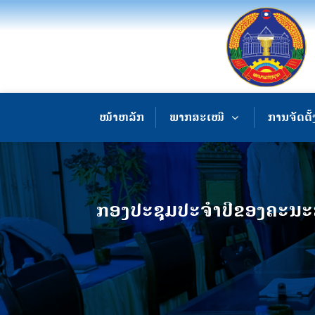
ໜ້າຫລັກ
ພາກສະເໜີ
ການຈັດຕັ້
ກອງປະຊຸມປະຈຳປີຂອງຄະນະສ