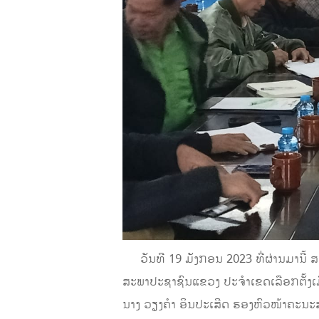
ວັນທີ 19 ມັງກອນ 2023 ທີ່ຜ່ານມານີ້
ສະພາປະຊາຊົນແຂວງ ປະຈຳເຂດເລືອກຕັ້ງເ
ນາງ ວຽງຄຳ ອິນປະເສີດ ຮອງຫົວໜ້າຄະນະ