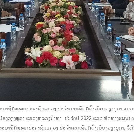
 ສະມາຊິກສະພາປະຊາຊົນແຂວງ ປະຈຳເຂດເລືອກຕັ້ງເມືອງວຽງພູຄາ ແຂວ
ມືອງວຽງພູຄາ ແຂວງຫລວງນໍ້າທາ ປະຈຳປີ 2022 ແລະ ທິດທາງແຜນກ
ສະມາຊິກສະພາປະຊາຊົນແຂວງ ປະຈຳເຂດເລືອກຕັ້ງເມືອງວຽງພູຄາ, ໃຫ