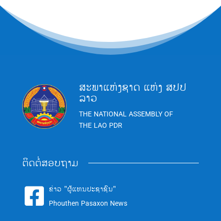
ສະພາແຫ່ງຊາດ ແຫ່ງ ສປປ
ລາວ
THE NATIONAL ASSEMBLY OF
THE LAO PDR
ຕິດຕໍ່ສອບຖາມ
ຂ່າວ "ຜູ້ແທນປະຊາຊົນ"

Phouthen Pasaxon News