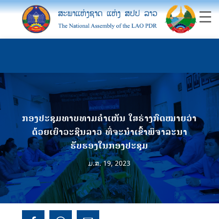
ກອງປະຊຸມທາບທາມຄໍາເຫັນ ໃສຮ່າງກົດໝາຍວ່າ
ດ້ວຍເຍົາວະຊົນລາວ ທີ່ຈະນໍາເຂົ້າພິຈາລະນາ
ຮັບຮອງໃນກອງປະຊຸມ
ມ.ສ. 19, 2023