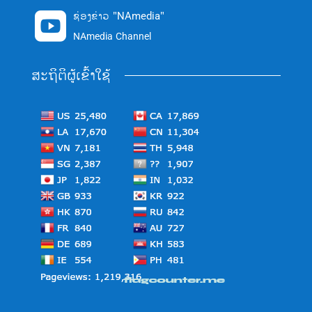
ຊ່ອງຂ່າວ "NAmedia"

NAmedia Channel
ສະຖິຕິຜູ້ເຂົ້າໃຊ້