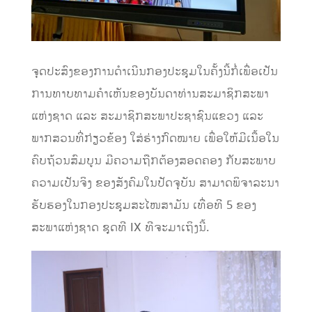
ຈຸດປະສົງຂອງການດໍາເນີນກອງປະຊຸມໃນຄັ້ງນີ້ກໍ່ເພື່ອເປັນ
ການທາບທາມຄໍາເຫັນຂອງບັນດາທ່ານສະມາຊິກສະພາ
ແຫ່ງຊາດ ແລະ ສະມາຊິກສະພາປະຊາຊົນແຂວງ ແລະ
ພາກສວນທີ່ກ່ຽວຂ້ອງ ໃສ່ຮ່າງກົດໝາຍ ເພື່ອໃຫ້ມີເນື້ອໃນ
ຄົບຖ້ວນສົມບູນ ມີຄວາມຖືກຕ້ອງສອດຄອງ ກັບສະພາບ
ຄວາມເປັນຈິງ ຂອງສັງຄົມໃນປັດຈຸບັນ ສາມາດພິຈາລະນາ
ຮັບຮອງໃນກອງປະຊຸມສະໄໜສາມັນ ເທື່ອທີ 5 ຂອງ
ສະພາແຫ່ງຊາດ ຊຸດທີ IX ທີຈະມາເຖິງນີ້.