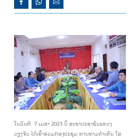
ໃນວັນທີ 7 ເມສາ 2023 ນີ້ ສະພາປະຊາຊົນແຂວງ
ວຽງຈັນ ໄດ້ເຂົ້າຮ່ວມກອງປະຊຸມ ທາບທາມຄໍາເຫັນ ໃສ