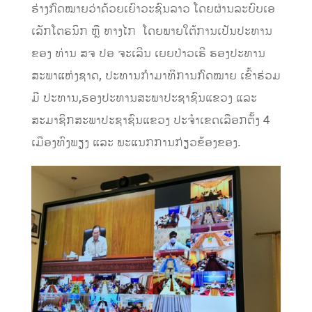
ຮ່າງກົດໝາຍວ່າດ້ວຍເຍົາວະຊົນລາວ ໂດຍຜ່ານລະບົບເອ
ເລັກໂຕຣນິກ ຫຼື ທາງໄກ ໂດຍພາຍໃຕ້ການເປັນປະທານ
ຂອງ ທ່ານ ສຈ ປອ ຈະເລີນ ເຍຍປ່າວເຮີ ຮອງປະທານ
ສະພາແຫ່ງຊາດ, ປະທານກໍາມາທິການກົດໝາຍ ເຂົ້າຮ່ວມ
ມີ ປະທານ,ຮອງປະທານສະພາປະຊາຊົນແຂວງ ແລະ
ສະມາຊິກສະພາປະຊາຊົນແຂວງ ປະຈໍາເຂດເລືອກຕັ້ງ 4
ເມືອງທົງພຽງ ແລະ ພະແນກການກ່ຽວຂ້ອງຂອງ.