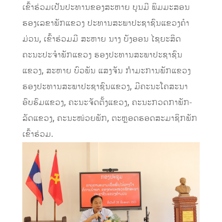
ເຂົ້າຮ່ວມເປັນປະທານຂອງສະຫາຍ ບຸນມີ ພິມມະສອນ
ຮອງເລຂາພັກແຂວງ ປະທານສະພາປະຊາຊົນແຂວງຄໍາ
ມ່ວນ, ເຂົ້າຮ່ວມມີ ສະຫາຍ ນາງ ບັງອອນ ໄຊຍະສິດ
ຄະນະປະຈໍາພັກແຂວງ ຮອງປະທານສະພາປະຊາຊົນ
ແຂວງ, ສະຫາຍ ບົວພັນ ແສງຈັນ ກຳມະການພັກແຂວງ
ຮອງປະທານສະພາປະຊາຊົນແຂວງ, ມີຄະນະໂຄສະນາ
ອົບຮົມແຂວງ, ຄະນະຈັດຕັ້ງແຂວງ, ຄະນະກວດກາພັກ-
ລັດແຂວງ, ຄະນະໜ່ວຍພັກ, ຕະຫຼອດຮອດສະມາຊິກພັກ
ເຂົ້າຮ່ວມ.