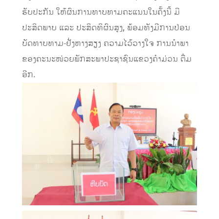
ຮັບປະກັນ ໃຫ້ຜົນການທາບທາມຄະແນນໃນຄັ້ງນີ້ ມີ
ປະສິດພາບ ແລະ ປະສິດທິຜົນສູງ, ພ້ອມທັງມີການປ່ອນ
ບັດທາບທາມ-ຢັ່ງຫາງສຽງ ຄວາມໄວ້ວາງໃຈ ການນຳພາ
ຂອງຄະນະໜ່ວຍພັກສະພາປະຊາຊົນແຂວງຄໍາມ່ວນ ຕື່ມ
ອີກ.