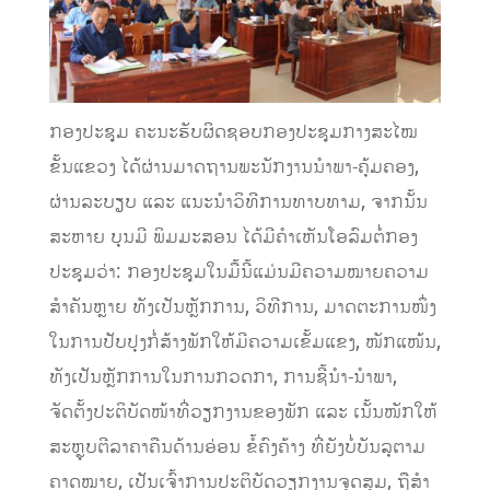
ກອງປະຊຸມ ຄະນະຮັບຜິດຊອບກອງປະຊຸມກາງສະໄໝ
ຂັ້ນແຂວງ ໄດ້ຜ່ານມາດຖານພະນັກງານນໍາພາ-ຄຸ້ມຄອງ,
ຜ່ານລະບຽບ ແລະ ແນະນຳວິທີການທາບທາມ, ຈາກນັ້ນ
ສະຫາຍ ບຸນມີ ພິມມະສອນ ໄດ້ມີຄຳເຫັນໂອລົມຕໍ່ກອງ
ປະຊຸມວ່າ: ກອງປະຊຸມໃນມື້ນີ້ແມ່ນມີຄວາມໝາຍຄວາມ
ສຳຄັນຫຼາຍ ທັງເປັນຫຼັກການ, ວິທີການ, ມາດຕະການໜຶ່ງ
ໃນການປັບປຸງກໍ່ສ້າງພັກໃຫ້ມີຄວາມເຂັ້ມແຂງ, ໜັກແໜ້ນ,
ທັງເປັນຫຼັກການໃນການກວດກາ, ການຊີ້ນຳ-ນຳພາ,
ຈັດຕັ້ງປະຕິບັດໜ້າທີ່ວຽກງານຂອງພັກ ແລະ ເນັ້ນໜັກໃຫ້
ສະຫຼຸບຕີລາຄາຄືນດ້ານອ່ອນ ຂໍ້ຄົງຄ້າງ ທີ່ຍັງບໍ່ບັນລຸຕາມ
ຄາດໝາຍ, ເປັນເຈົ້າການປະຕິບັດວຽກງານຈຸດສຸມ, ຖືສໍາ