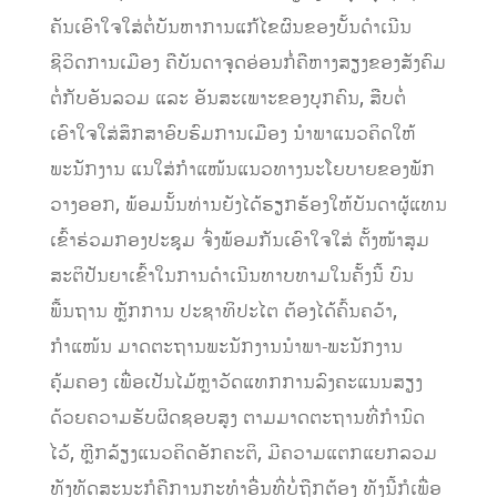
ຄັນເອົາໃຈໃສ່ຕໍ່ບັນຫາການແກ້ໄຂຜົນຂອງບັ້ນດຳເນີນ
ຊີວິດການເມືອງ ຄືບັນດາຈຸດອ່ອນກໍ່ຄືຫາງສຽງຂອງສັງຄົມ
ຕໍ່ກັບອັນລວມ ແລະ ອັນສະເພາະຂອງບຸກຄົນ, ສືບຕໍ່
ເອົາໃຈໃສ່ສຶກສາອົບຮົມການເມືອງ ນຳພາແນວຄິດໃຫ້
ພະນັກງານ ແນໃສ່ກຳແໜ້ນແນວທາງນະໂຍບາຍຂອງພັກ
ວາງອອກ, ພ້ອມນັ້ນທ່ານຍັງໄດ້ຮຽກຮ້ອງໃຫ້ບັນດາຜູ້ແທນ
ເຂົ້າຮ່ວມກອງປະຊຸມ ຈົ່ງພ້ອມກັນເອົາໃຈໃສ່ ຕັ້ງໜ້າສຸມ
ສະຕິປັນຍາເຂົ້າໃນການດຳເນີນທາບທາມໃນຄັ້ງນີ້ ບົນ
ພື້ນຖານ ຫຼັກການ ປະຊາທິປະໄຕ ຕ້ອງໄດ້ຄົ້ນຄວ້າ,
ກຳແໜ້ນ ມາດຕະຖານພະນັກງານນຳພາ-ພະນັກງານ
ຄຸ້ມຄອງ ເພື່ອເປັນໄມ້ຫຼາວັດແທກການລົງຄະແນນສຽງ
ດ້ວຍຄວາມຮັບຜິດຊອບສູງ ຕາມມາດຕະຖານທີ່ກຳນົດ
ໄວ້, ຫຼີກລ້ຽງແນວຄິດອັກຄະຕິ, ມີຄວາມແຕກແຍກລວມ
ທັງທັດສະນະກໍຄືການກະທຳອື່ນທີ່ບໍ່ຖືກຕ້ອງ ທັງນີ້ກໍເພື່ອ