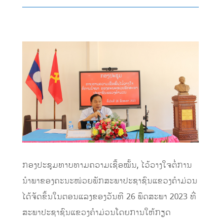
ກອງປະຊຸມທາບທາມຄວາມເຊື້ອໝັ້ນ, ໄວ້ວາງໃຈຕໍ່ການ
ນຳພາຂອງຄະນະໜ່ວຍພັກສະພາປະຊາຊົນແຂວງຄໍາມ່ວນ
ໄດ້ຈັດຂຶ້ນໃນຕອນແລງຂອງວັນທີ 26 ພຶດສະພາ 2023 ທີ່
ສະພາປະຊາຊົນແຂວງຄໍາມ່ວນໂດຍການໃຫ້ກຽດ