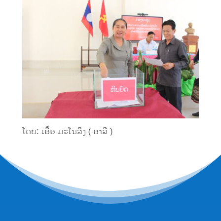
ໂດຍ: ເອື້ອ ມະໂນສິງ ( ອາລີ )