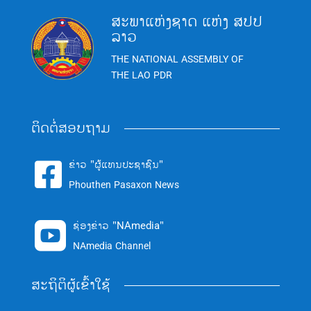
ສະພາແຫ່ງຊາດ ແຫ່ງ ສປປ
ລາວ
THE NATIONAL ASSEMBLY OF
THE LAO PDR
ຕິດຕໍ່ສອບຖາມ
ຂ່າວ "ຜູ້ແທນປະຊາຊົນ"

Phouthen Pasaxon News
ຊ່ອງຂ່າວ "NAmedia"

NAmedia Channel
ສະຖິຕິຜູ້ເຂົ້າໃຊ້