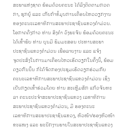
ສະພາແຫ່ງຊາດ ພ້ອມດ້ວຍຄະນະ ໄດ້ລົງຕິດຕາມກວດ
ກາ, ຊຸກຍູ້ ແລະ ເກັບກຳຂໍ້ມູນການເຄື່ອນໄຫວວຽກງານ
ຂອງຄະນະເລຂາທິການສະພາປະຊາຊົນແຂວງຄໍາມ່ວນ.
ໂອກາດດັ່ງກ່າວ ທ່ານ ສິງຄໍາ ວົງພະຈັນ ພ້ອມດ້ວຍຄະນະ
ໄດ້ເຂົ້າພົບ ທ່ານ ບຸນມີ ພິມມະສອນ ປະທານສະພາ
ປະຊາຊົນແຂວງຄໍາມ່ວນ ເພື່ອລາຍງານ ແລະ ແຈ້ງ
ຈຸດປະສົງໃນການມາເຄື່ອນໄຫວເຮັດວຽກໃນຄັ້ງນີ້, ພ້ອມ
ດຽວກັນນັ້ນ ກໍໄດ້ຈັດກອງປະຊຸມເຮັດວຽກຮ່ວມກັບ
ຄະນະເລຂາທິການສະພາປະຊາຊົນແຂວງຄໍາມ່ວນ ເຊິ່ງ
ເປັນກຽດເຂົ້າຮ່ວມໂດຍ ທ່ານ ສະເຫຼີມສັກ ແກ້ວຈັນທະ
ລາ ຄະນະປະຈໍາສະພາປະຊາຊົນແຂວງ ເລຂາທິການ
ສະພາປະຊາຊົນແຂວງຄໍາມ່ວນ, ມີ ຮອງຄະນະ
ເລຂາທິການສະພາປະຊາຊົນແຂວງ, ຫົວໜ້າ/ຮອງຫົວໜ້າ
ຂະແໜງ ແລະ ພະນັກງານພາຍໃນສະພາປະຊາຊົນແຂວງ