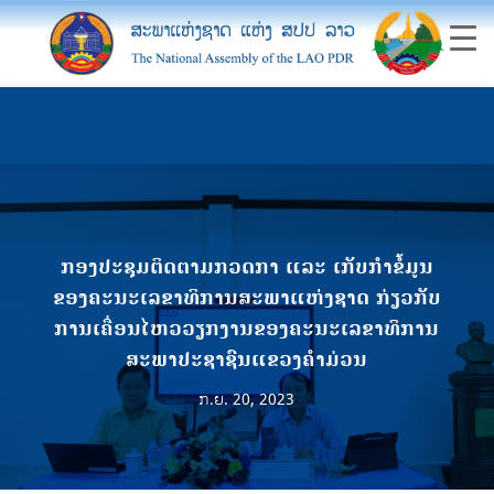
ກອງປະຊຸມຕິດຕາມກວດກາ ແລະ ເກັບກຳຂໍ້ມູນ
ຂອງຄະນະເລຂາທິການສະພາແຫ່ງຊາດ ກ່ຽວກັບ
ການເຄື່ອນໄຫວວຽກງານຂອງຄະນະເລຂາທິການ
ສະພາປະຊາຊົນແຂວງຄໍາມ່ວນ
ກ.ຍ. 20, 2023