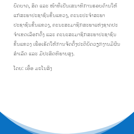
ບົດບາດ, ສິດ ແລະ ໜ້າທີ່ເປັນເສນາທິການຮອບດ້ານໃຫ້
ແກ່ສະພາປະຊາຊົນຂັ້ນແຂວງ, ຄະນະປະຈໍາສະພາ
ປະຊາຊົນຂັ້ນແຂວງ, ຄະນະສະມາຊິກສະພາແຫ່ງຊາດປະ
ຈໍາເຂດເລືອກຕັ້ງ ແລະ ຄະນະສະມາຊິກສະພາປະຊາຊົນ
ຂັ້ນແຂວງ ເພື່ອເຮັດໃຫ້ການຈັດຕັ້ງປະຕິບັດວຽກງານມີຜົນ
ສໍາເລັດ ແລະ ມີປະສິດທິພາບສູງ.
ໂດຍ: ເອື້ອ ມະໂນສິງ