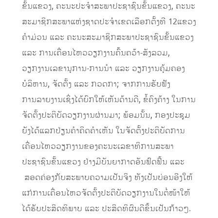
ຂັ້ນແຂວງ, ຄະນະປະຈໍາສະພາປະຊາຊົນຂັ້ນແຂວງ, ຄະນະ
ສະມາຊິກສະພາແຫ່ງຊາດປະຈໍາເຂດເລືອກຕັ້ງທີ 12ແຂວງ
ຄໍາມ່ວນ ແລະ ຄະນະສະມາຊິກສະພາປະຊາຊົນຂັ້ນແຂວງ
ແລະ ການເຄື່ອນໄຫວວຽກງານຄົ້ນຄວ້າ-ສັງລວມ,
ວຽກງານເລຂານຸການ-ການນຳ ແລະ ວຽກງານຄຸ້ມຄອງ
ບໍລິຫານ, ຈັດຕັ້ງ ແລະ ກວດກາ; ຈາກການຮັບຟັງ
ການລາຍງານເຊິ່ງໄດ້ຍົກໃຫ້ເຫັນດ້ານດີ, ຂໍ້ຄົງຄ້າງ ໃນການ
ຈັດຕັ້ງປະຕິບັດວຽກງານຜ່ານມາ; ພ້ອມນັ້ນ, ກອງປະຊຸມ
ຍັງໄດ້ແລກປ່ຽນຄໍາຄິດຄໍາເຫັນ ໃນຈັດຕັ້ງປະຕິບັດການ
ເຄື່ອນໄຫວວຽກງານຂອງຄະນະເລຂາທິການສະພາ
ປະຊາຊົນຂັ້ນແຂວງ ຢ່າງມີບັນຍາກາດອັນຟົດຟື້ນ ແລະ
ສອດຄ່ອງກັບສະພາບຄວາມເປັນຈິງ ທັງເປັນບ່ອນອີງໃຫ້
ແກ່ການເຄື່ອນໄຫວຈັດຕັ້ງປະຕິບັດວຽກງານໃນຕໍ່ໜ້າໃຫ້
ໄດ້ຮັບປະສິດທິພາບ ແລະ ປະສິດທິຜົນດີຂຶ້ນເປັນກ້າວໆ.