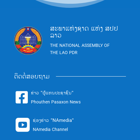
ສະພາແຫ່ງຊາດ ແຫ່ງ ສປປ
ລາວ
THE NATIONAL ASSEMBLY OF
THE LAO PDR
ຕິດຕໍ່ສອບຖາມ
ຂ່າວ "ຜູ້ແທນປະຊາຊົນ"

Phouthen Pasaxon News
ຊ່ອງຂ່າວ "NAmedia"

NAmedia Channel