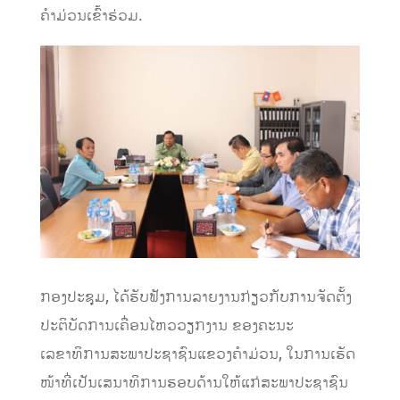
ຄໍາມ່ວນເຂົ້າຮ່ວມ.
ກອງປະຊຸມ, ໄດ້ຮັບຟັງການລາຍງານກ່ຽວກັບການຈັດຕັ້ງ
ປະຕິບັດການເຄື່ອນໄຫວວຽກງານ ຂອງຄະນະ
ເລຂາທິການສະພາປະຊາຊົນແຂວງຄໍາມ່ວນ, ໃນການເຮັດ
ໜ້າທີ່ເປັນເສນາທິການຮອບດ້ານໃຫ້ແກ່ສະພາປະຊາຊົນ