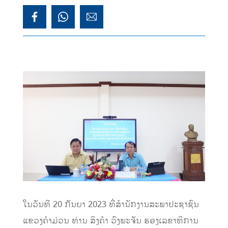
ໃນວັນທີ 20 ກັນຍາ 2023 ທີ່ສຳນັກງານສະພາປະຊາຊົນ
ແຂວງຄໍາມ່ວນ ທ່ານ ສິງຄໍາ ວົງພະຈັນ ຮອງເລຂາທິການ