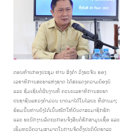
ຕອນທ້າຍກອງປະຊຸມ ທ່ານ ສິງຄໍາ ວົງພະຈັນ ຮອງ
ເລຂາທິການສະພາແຫ່ງຊາດ ໄດ້ສະແດງຄວາມຍ້ອງຍໍ
ແລະ ຊົມເຊີຍຕໍ່ຜົນງານທີ່ ຄະນະເລຂາທິການສະພາ
ປະຊາຊົນແຂວງຄໍາມ່ວນ ຍາດມາໄດ້ໃນໄລຍະ ທີ່ຜ່ານມາ;
ພ້ອມນັ້ນທ່ານຍັງໄດ້ເນັ້ນໜັກໃຫ້ບັນດາສະມາຊິກພັກ
ແລະ ພະນັກງານລັດຖະກອນຈົ່ງສືບຕໍ່ຮັກສາມູນເຊື້ອ ແລະ
ເພີ່ມທະວີຄວາມສາມາດໃນການຈັດຕັ້ງປະຕິບັດພາລະ