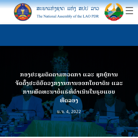
ກອງປະຊຸມຕິດຕາມກວດກາ ແລະ ຊຸກຍູ້ການ
ຈັດຕັ້ງປະຕິບັດວຽກງານການອອກໃບຕາດິນ ແລະ
ການພັດທະນາບໍ່ແຮ່ທີ່ດໍາເນີນໃນຮູບແບບ
ທົດລອງ
ພ.ຈ. 4, 2022