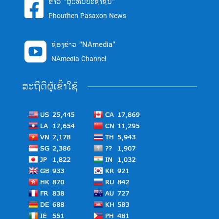
ຂ່າວ "ຜູ້ແທນປະຊາຊົນ"

Phouthen Pasaxon News
ຊ່ອງຂ່າວ "NAmedia"

NAmedia Channel
ສະຖິຕິຜູ້ເຂົ້າໃຊ້