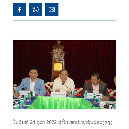
ໃນວັນທີ 24 ຕຸລາ 2022 ຢູ່ທີ່ສະພາປະຊາຊົນແຂວງຊຽງ