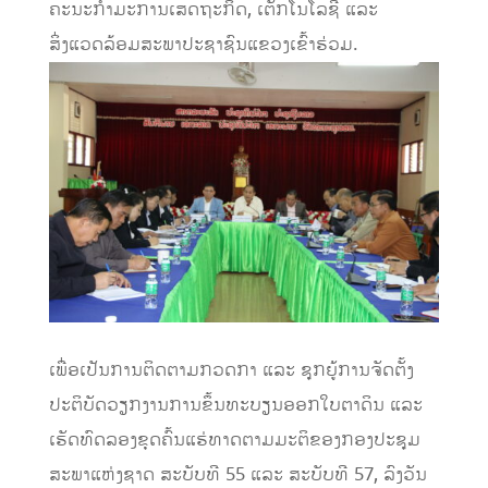
ຄະນະກຳມະການເສດຖະກິດ, ເຕັກໂນໂລຊີ ແລະ
ສິ່ງແວດລ້ອມສະພາປະຊາຊົນແຂວງເຂົ້າຮ່ວມ.
​ເພື່ອ​ເປັນ​ການ​ຕິດ​ຕາມ​ກວດກາ ​ແລະ ຊຸກຍູ້​ການຈັດ​ຕັ້ງ​
ປະຕິບັດ​ວຽກງານ​ການ​ຂຶ້ນ​ທະບຽນອອກ​ໃບ​ຕາດິນ ​ແລະ ​
ເຮັດ​ທົດ​ລອງ​ຂຸດ​ຄົ້ນ​ແຮ່​ທາດ​ຕາມ​ມະຕິ​ຂອງ​ກອງ​ປະຊຸມ​
ສະພາ​ແຫ່ງຊາດ ສະບັບທີ 55 ​ແລະ ສະບັບ​ທີ 57, ລົງ​ວັນ​