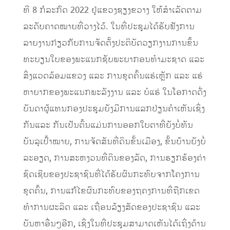
ທີ 8 ກໍ​ລະກົດ 2022 ​ຢູ່​ແຂວງ​ຊຽງຂວາງ ​ໃຫ້​ສໍາ​ເລັດ​ຕາມ​
ລະດັບ​ຄາດ​ໝາຍ​ທີ່​ວາງ​ໄວ້. ​ໃນ​ທີ່​ປະຊຸມ​ໄດ້​ຮັບ​ຟັງ​ການ​
ລາຍ​ງານ​ກ່ຽວກັບ​ການຈັດ​ຕັ້ງ​ປະຕິບັດ​ວຽກງານ​ການ​ຂຶ້ນ​
ທະບຽນ​ໃບ​ຂອງ​ພະ​ແນ​ກຊັບພະຍາກອນ​ທໍາ​ມະ​ຊາດ ​ແລະ
ສິ່ງ​ແວດ​ລ້ອມ​ແຂວງ ​ແລະ ການ​ຂຸດ​ຄົ້ນ​​ແຮ່​​ເຫຼັກ ​ແລະ ​ແຮ່​
ຫາ​ຍາກຂອງ​ພະ​ແນ​ກພະລັງງານ ​ແລະ ບໍ​ແຮ່ ​ໃນ​ໂອກາດ​ດັ່ງ​
ບັນດາ​ຜູ້​ແທນ​ກອງ​ປະຊຸມ​ຍັງ​ມີ​ການ​ແລກປ່ຽນຄໍາ​ເຫັນ​ເຊິ່ງ
ກັນ​ແລະ ກັນ​ເປັນ​ຕົ້ນ​ແມ່ນ​ການ​ອອກ​ໃບ​ຕາ​ທີ່​ຍັງ​ບໍ່​ທັນ​
ບັນລຸ​ເປົ້າໝາຍ, ການຈັດ​ສັນ​ທີ່​ດິນ​ຂັ້ນ​​ເມືອງ​, ຂັ້ນ​ບ້ານ​ຍັງ​ບໍ່​
ລະອຽດ, ການ​ສະຫງວນ​ທີ່​ດິນ​ຂອງ​ລັດ, ການ​ຮຽກຮ້ອງ​ຄ່າ​
ຊົດ​ເຊີຍ​ຂອງ​ປະຊາຊົນ​ທີ່​ໄດ້​ຮັບ​ຜົນ​ກະທົບ​ຈາກ​ໂຄງການ​
ຂຸດ​ຄົ້ນ, ການ​ແກ້​ໄຂ​ຜົນ​ກະທົບ​ຂອງ​ຖຄງການ​ທີ່​ຖືກ​ເຂດ​
ທໍາ​ການ​ຜະລິດ ​ແລະ ​ເຖື່ອນ​ລ້ຽງສັດ​ຂອງ​ປະຊາຊົນ ​ແລະ
ບັນຫາ​ອື່ນໆອີກ, ​ເຊິ່ງ​ໃນ​ທີ່​ປະຊຸມ​ສາມາດ​ເຫັນ​ໄດ້​ເຖິ່ງດ້ານ​