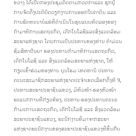
ຂວາງ ໄດ້ເປີດກອງປະຊຸມຕິດຕາມກວດກາແລະ ຊຸກຍູ້
ການຈັດຕັ້ງປະຕິບັດວຽກງານການອອກໃບຕາດິນ ແລະ
ການພັດທະນາບໍ່ແຮ່ທີ່ດໍາເນີນໃນຮູບແບບທົດລອງຂອງ
ກຳມາທິການເສດຖະກິດ, ເຕັກໂນໂລຊີແລະສິ່ງແວດລ້ອມ
ສະພາແຫ່ງຊາດ ໂດຍການເປັນປະທານຂອງທ່ານ ຄໍາມ່ວນ
ຊົມສີຫາປັນຍາ ຮອງປະທານກໍາມາທິການເສດຖະກິດ,
ເຕັກໂນໂລຊີ ແລະ ສິ່ງແວດລ້ອມສະພາແຫ່ງຊາດ, ໃຫ້
ກຽດເຂົ້າຮ່ວມຂອງທ່ານ ບຸນໂຮມ ເທດທານີ ປະທານ​
ຄະນະ​ສະມາຊິກ​ສະພາ​ແຫ່ງ​ຊາດ​ປະ​ຈໍ​າ​ເຂດ​ເລືອກ​ຕັ້ງ​ທີ 9,
ປະທານສະພາປະຊາຊົນແຂວງ, ມີຫົວໜ້າ-ຮອງຫົວໜ້າ
ພະແນກການທີ່ກ່ຽວຂ້ອງ, ປະທານ-ຮອງປະທານຄະນະ
ກໍາມະການເສດຖະກິດ, ເຕັກໂນໂລຊີ ແລະ ສິ່ງແວດລ້ອມ
ສະພາປະຊາຊົນແຂວງ, ພະນັກງານທີ່ມາຈາກສະພາ
ແຫ່ງຊາດພະນັກງານຂອງສະພາປະຊາຊົນແຂວງທີ່ຂຶ້ນກັບ