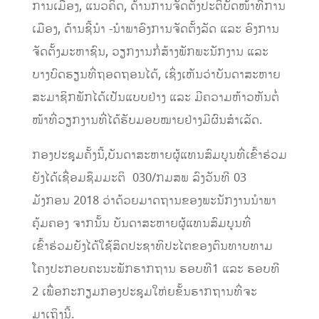
ການເມືອງ, ແນວຄິດ, ດ້ານການຈັດຕັ້ງປະຕິບັດໜ້າທີ່ການ
ເມືອງ, ດ້ານຊີ້ນຳ -ນຳພາອົງການຈັດຕັ້ງລັດ ແລະ ອົງການ
ຈັດຕັ້ງມະຫາຊົນ, ວຽກງານກໍ່ສ້າງພັກພະນັກງານ ແລະ
ບາງບົດຮຽນທີ່ຖອດຖອນໄດ້, ເຊິ່ງເຫັນວ່າບັນດາສະຫາຍ
ສະມາຊິກພັກໄດ້ເປັນແບບຢ່າງ ແລະ ມີຄວາມຫ້າວຫັນຕໍ່
ໜ້າທີ່ວຽກງານທີ່ໄດ້ຮັບມອບໝາຍຢ່າງມີຜົນສຳເລັດ.
ກອງປະຊຸມຄັ້ງນີ້,ບັນດາສະຫາຍຜູ້ແທນສົມບູນທີ່ເຂົ້າຮ່ວມ
ຍັງໄດ້ເຊື່ອມຊຶມມະຕິ 030/ກມສພ ລົງວັນທີ 03
ມັງກອນ 2018 ວ່າດ້ວຍມາດຖານຂອງພະນັກງານນໍາພາ
ຄຸ້ມຄອງ ຈາກນັ້ນ ບັນດາສະຫາຍຜູ້ແທນສົມບູນທີ່
ເຂົ້າຮ່ວມຍັງໄດ້ໃຊ້ສິດປະຊາທິປະໄຕຂອງຕົນທາບທາມ
ໂຄງປະກອບຄະນະພັກຮາກຖານ ຮອບທີ1 ແລະ ຮອບທີ
2 ເພື່ອກະກຽມກອງປະຊຸມໃຫ່ຍຂັ້ນຮາກຖານທີ່ຈະ
ມາເຖິງນີ້.