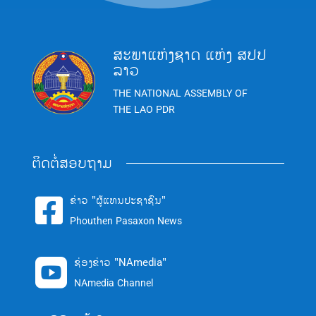
ສະພາແຫ່ງຊາດ ແຫ່ງ ສປປ
ລາວ
THE NATIONAL ASSEMBLY OF
THE LAO PDR
ຕິດຕໍ່ສອບຖາມ
ຂ່າວ "ຜູ້ແທນປະຊາຊົນ"

Phouthen Pasaxon News
ຊ່ອງຂ່າວ "NAmedia"

NAmedia Channel