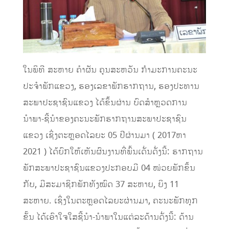
ໃນພິທີ ສະຫາຍ ຄຳຜັນ ຄູນສະຫວັນ ກຳມະການຄະນະ
ປະຈຳພັກແຂວງ, ຮອງເລຂາພັກຮາກຖານ, ຮອງປະທານ
ສະພາປະຊາຊົນແຂວງ ໄດ້ຂຶ້້ນຜ່ານ ບົດສຳຫຼວດການ
ນຳພາ-ຊີ້ນຳຂອງຄະນະພັກຮາກຖານສະພາປະຊາຊົນ
ແຂວງ ເຊິ່ງຕະຫຼອດໄລຍະ 05 ປີຜ່ານມາ ( 2017ຫາ
2021 ) ໄດ້ຍົກໃຫ້ເຫັນຜົນງານທີ່ພົ້ນເດັ່ນດັ່ງນີ້: ຮາກຖານ
ພັກສະພາປະຊາຊົນແຂວງປະກອບມີ 04 ໜ່ວຍພັກຂຶ້ນ
ກັບ, ມີສະມາຊິກພັກທັງໝົດ 37 ສະຫາຍ, ຍິງ 11
ສະຫາຍ. ເຊິ່ງໃນຕະຫຼອດໄລຍະຜ່ານມາ, ຄະນະພັກທຸກ
ຂັ້ນ ໄດ້ເອົາໃຈໃສຊີ້ນຳ-ນຳພາໃນແຕ່ລະດ້ານດັ່ງນີ້: ດ້ານ