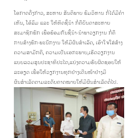
ໂອກາດດັ່ງກ່າວ, ສະຫາຍ ສັນຕິພາບ ພົມວິຫານ ກໍ່ໄດ້ມີຄຳ
ເຫັນ, ໂອ້ລົມ ແລະ ໃຫ້ທິດຊີ້ນຳ ກໍ່ຄືບັນດາສະຫາຍ
ສະມາຊິກພັກ ເພື່ອພ້ອມກັນຊີ້ນຳ-ນຳພາວຽກງານ ກໍ່ຄື
ການສ້າງພັກ-ພະນັກງານ ໃຫ້ມີຜົນສຳເລັດ, ເອົາໃຈໃສ່ສ້າງ
ຄວາມສາມັກຄີ, ຄວາມເປັນເອກະພາບ,ເຮັດວຽກງານ
ແບບລວມສູນປະຊາທິປະໄຕ,ແບ່ງຄວາມຮັບຜິດຊອບໃຫ້
ລະອຽດ ເພື່ອໃຫ້ວຽກງານທຸກຢ່າງເດີນໜ້າຢ່າງມີ
ຜົນສຳເລັດຕາມລະດັບຄາດໝາຍໃຫ້ມີຜົນສຳເລັດຕໍ່ໄປ.