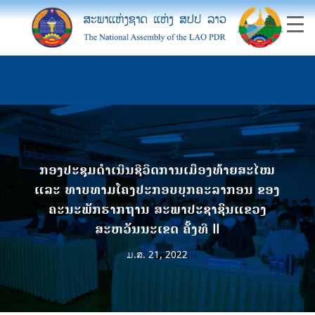
ກອງປະຊຸມດໍາເນີນຊີວິດການເມືອງທ້າຍສະໄໝ
ແລະ ທາບທາມໂຄງປະກອບບຸກຄະລາກອນ ຂອງ
ຄະນະພັກຮາກຖານ ສະພາປະຊາຊົນແຂວງ
ສະຫວັນນະເຂດ ຄັ້ງທີ II
ມ.ສ. 21, 2022