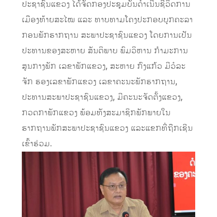
ປະຊາຊົນແຂວງ ໄດ້ຈັດກອງປະຊຸມບັ້ນດຳເນີນຊີວິດການ
ເມືອງທ້າຍສະໄໝ ແລະ ທາບທາມໂຄງປະກອບບຸກຄະລາ
ກອນພັກຮາກຖານ ສະພາປະຊາຊົນແຂວງ ໂດຍການເປັນ
ປະທານຂອງສະຫາຍ ສັນຕິພາບ ພົມວິຫານ ກຳມະການ
ສູນກາງພັກ ເລຂາພັກແຂວງ, ສະຫາຍ ກົງແກ້ວ ມີວໍລະ
ຈັກ ຮອງເລຂາພັກແຂວງ ເລຂາຄະນະພັກຮາກຖານ,
ປະທານສະພາປະຊາຊົນແຂວງ, ມີຄະນະຈັດຕັ້ງແຂວງ,
ກວດກາພັກແຂວງ ພ້ອມທັງສະມາຊິກພັກພາຍໃນ
ຮາກຖານພັກສະພາປະຊາຊົນແຂວງ ແລະແຂກທີ່ຖືກເຊີນ
ເຂົ້າຮ່ວມ.