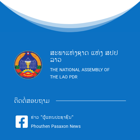
ສະພາແຫ່ງຊາດ ແຫ່ງ ສປປ
ລາວ
THE NATIONAL ASSEMBLY OF
THE LAO PDR
ຕິດຕໍ່ສອບຖາມ
ຂ່າວ "ຜູ້ແທນປະຊາຊົນ"

Phouthen Pasaxon News