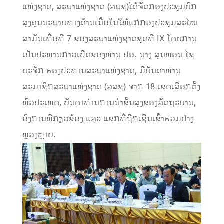
ແຫ່ງຊາດ, ສະພາແຫ່ງຊາດ (ສພຊ)ໄດ້ຈັດກອງປະຊຸມຍົກ
ສູງຄຸນນະພາບທາງດ້ານເນື້ອໃນໃຫ້ແກ່ກອງປະຊຸມສະໄໝ
ສາມັນເທື່ອທີ 7 ຂອງສະພາແຫ່ງຊາດຊຸດທີ IX ໂດຍການ
ເປັນປະທານກ່າວເປີດຂອງທ່ານ ປອ. ນາງ ສູນທອນ ໄຊ
ຍະຈັກ ຮອງປະທານສະພາແຫ່ງຊາດ, ມີບັນດາທ່ານ
ສະມາຊິກສະພາແຫ່ງຊາດ (ສສຊ) ຈາກ 18 ເຂດເລືອກຕັ້ງ
ທົ່ວປະເທດ, ບັນດາທ່ານການນຳຂັ້ນສູງຂອງລັດຖະບານ,
ອົງການທີ່ກ່ຽວຂ້ອງ ແລະ ແຂກທີ່ຖືກເຊີນເຂົ້າຮ່ວມຢ່າງ
ຫຼວງຫຼາຍ.