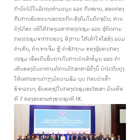
ກໍານົດໄວ້ໃນລັດຖະທໍາມະນູນ ແລະ ກົດໝາຍ, ສອດຄ່ອງ
ກັບການພັດທະນາເສດຖະກິດ-ສັງຄົມໃນປັດຈຸບັນ; ທ່ານ
ຍັງໄດ້ສະ ເໜີໃຫ້ກອງເລຂາກອງປະຊຸມ ແລະ ຜູ້ຕິດຕາມ
ກອງປະຊຸມຈາກກະຊວງ, ອົງການ ໃຫ້ເອົາໃຈໃສ່ສັງ ລວມ
ຄໍາເຫັນ, ຄໍາເຈາະຈີ້ມ ຫຼື ຄໍາຊັກຖາມ ຂອງຜູ້ແທນກອງ
ປະຊຸມ ເພື່ອເປັນພື້ນຖານໃນການນຳເອົາຂໍ້ມູນ ແລະ ຄຳ
ເຫັນຂອງບັນດາທ່ານຕໍ່ການປຶກສາຫາລືຄັ້ງນີ້ ນຳໄປປັບປຸງ
ໃຫ້ເອກະສານຕ່າງໆມີຄວາມສົມ ບູນ ກ່ອນນຳເຂົ້າ
ພິຈາລະນາ, ຮັບຮອງຢູ່ໃນກອງປະຊຸມສະໄໝສາ ມັນເທື່ອ
ທີ 7 ຂອງສະພາແຫ່ງຊາດຊຸດທີ IX.