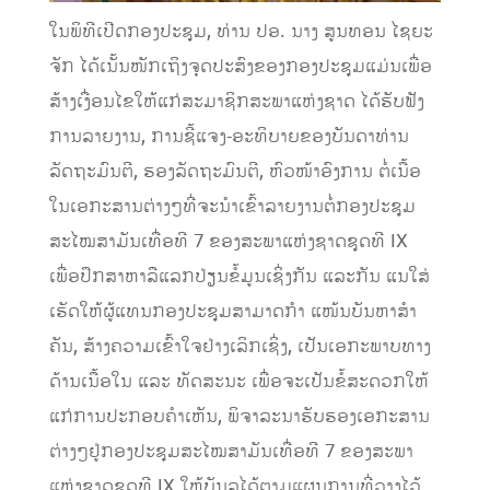
ໃນພິທີເປີດກອງປະຊຸມ, ທ່ານ ປອ. ນາງ ສູນທອນ ໄຊຍະ
ຈັກ ໄດ້ເນັ້ນໜັກເຖິງຈຸດປະສົງຂອງກອງປະຊຸມແມ່ນເພື່ອ
ສ້າງເງື່ອນໄຂໃຫ້ແກ່ສະມາຊິກສະພາແຫ່ງຊາດ ໄດ້ຮັບຟັງ
ການລາຍງານ, ການຊີ້ແຈງ-ອະທິບາຍຂອງບັນດາທ່ານ
ລັດຖະມົນຕີ, ຮອງລັດຖະມົນຕີ, ຫົວໜ້າອົງການ ຕໍ່ເນື້ອ
ໃນເອກະສານຕ່າງໆທີ່ຈະນໍາເຂົ້າລາຍງານຕໍ່ກອງປະຊຸມ
ສະໄໝສາມັນເທື່ອທີ 7 ຂອງສະພາແຫ່ງຊາດຊຸດທີ IX
ເພື່ອປຶກສາຫາລືແລກປ່ຽນຂໍ້ມູນເຊິ່ງກັນ ແລະກັນ ແນໃສ່
ເຮັດໃຫ້ຜູ້ແທນກອງປະຊຸມສາມາດກໍາ ແໜ້ນບັນຫາສໍາ
ຄັນ, ສ້າງຄວາມເຂົ້າໃຈຢ່າງເລິກເຊິ່ງ, ເປັນເອກະພາບທາງ
ດ້ານເນື້ອໃນ ແລະ ທັດສະນະ ເພື່ອຈະເປັນຂໍ້ສະດວກໃຫ້
ແກ່ການປະກອບຄໍາເຫັນ, ພິຈາລະນາຮັບຮອງເອກະສານ
ຕ່າງໆຢູ່ກອງປະຊຸມສະໄໝສາມັນເທື່ອທີ 7 ຂອງສະພາ
ແຫ່ງຊາດຊຸດທີ IX ໃຫ້ບັນລຸໄດ້ຕາມແຜນການທີ່ວາງໄວ້