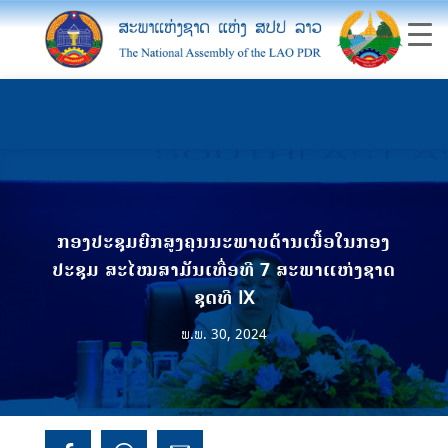
ກອງປະຊຸມຍົກສູງຄຸນນະພາບດ້ານເນື້ອໃນກອງ
ປະຊຸມ ສະໄໝສາມັນເທື່ອທີ 7 ສະພາແຫ່ງຊາດ
ຊຸດທີ IX
ພ.ພ. 30, 2024