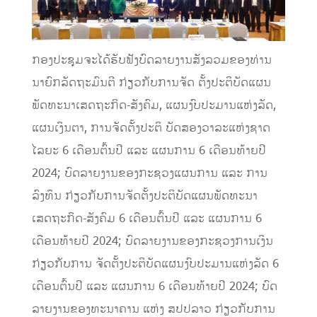
ກອງປະຊຸມຈະໄດ້ຮັບຟັງບົດລາຍງານສັງລວມຂອງທ່ານ
ນາຍົກລັດຖະມົນຕີ ກ່ຽວກັບການຈັດ ຕັ້ງປະຕິບັດແຜນ
ພັດທະນາເສດຖະກິດ-ສັງຄົມ, ແຜນງົບປະມານແຫ່ງລັດ,
ແຜນເງິນຕາ, ການຈັດຕັ້ງປະຕິ ບັດສອງວາລະແຫ່ງຊາດ
ໄລຍະ 6 ເດືອນຕົ້ນປີ ແລະ ແຜນການ 6 ເດືອນທ້າຍປີ
2024; ບົດລາຍງານຂອງກະຊວງແຜນການ ແລະ ການ
ລົງທຶນ ກ່ຽວກັບການຈັດຕັ້ງປະຕິບັດແຜນພັດທະນາ
ເສດຖະກິດ-ສັງຄົມ 6 ເດືອນຕົ້ນປີ ແລະ ແຜນການ 6
ເດືອນທ້າຍປີ 2024; ບົດລາຍງານຂອງກະຊວງການເງິນ
ກ່ຽວກັບການ ຈັດຕັ້ງປະຕິບັດແຜນງົບປະມານແຫ່ງລັດ 6
ເດືອນຕົ້ນປີ ແລະ ແຜນການ 6 ເດືອນທ້າຍປີ 2024; ບົດ
ລາຍງານຂອງທະນາຄານ ແຫ່ງ ສປປລາວ ກ່ຽວກັບການ