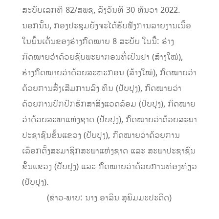
ສະບັບເລກທີ 82/ສພຊ, ລົງວັນທີ 30 ທັນວາ 2022.
ນອກນັ້ນ, ກອງປະຊຸມຍັງຈະໄດ້ຮັບຟັງການລາຍງານເນື້ອ
ໃນພົ້ນເດັ່ນຂອງຮ່າງກົດໝາຍ 8 ສະບັບ ໃນນີ້: ຮ່າງ
ກົດໝາຍວ່າດ້ວຍຊັບພະຍາກອນທີ່ເປັນຢາ (ສ້າງໃໝ່),
ຮ່າງກົດໝາຍວ່າດ້ວຍສະຫະກອນ (ສ້າງໃໝ່), ກົດໝາຍວ່າ
ດ້ວຍການສົ່ງເສີມການລົງ ທຶນ (ປັບປຸງ), ກົດໝາຍວ່າ
ດ້ວຍການປົກປັກຮັກສາສິ່ງແວດລ້ອມ (ປັບປຸງ), ກົດໝາຍ
ວ່າດ້ວຍສະພາແຫ່ງຊາດ (ປັບປຸງ), ກົດໝາຍວ່າດ້ວຍສະພາ
ປະຊາຊົນຂັ້ນແຂວງ (ປັບປຸງ), ກົດໝາຍວ່າດ້ວຍການ
ເລືອກຕັ້ງສະມາຊິກສະພາແຫ່ງຊາດ ແລະ ສະພາປະຊາຊົນ
ຂັ້ນແຂວງ (ປັບປຸງ) ແລະ ກົດໝາຍວ່າດ້ວຍການທ່ອງທ່ຽວ
(ປັບປຸງ).
(ຂ່າວ-ພາບ: ນາງ ອາລິນ ສຸພິມມະປະດິດ)