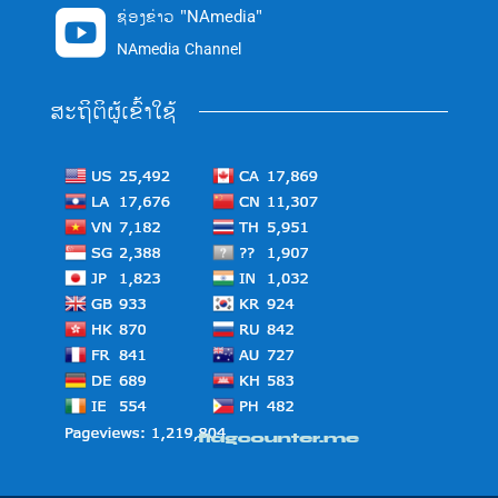
ຊ່ອງຂ່າວ "NAmedia"

NAmedia Channel
ສະຖິຕິຜູ້ເຂົ້າໃຊ້