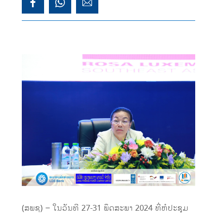
(ສພຊ) – ໃນວັນທີ 27-31 ພຶດສະພາ 2024 ທີ່ຫໍປະຊຸມ