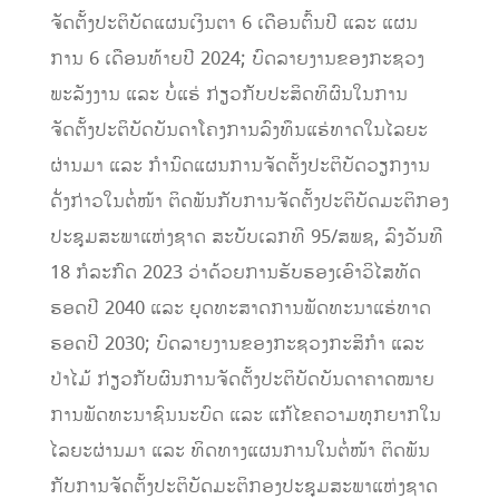
ຈັດຕັ້ງປະຕິບັດແຜນເງິນຕາ 6 ເດືອນຕົ້ນປີ ແລະ ແຜນ
ການ 6 ເດືອນທ້າຍປີ 2024; ບົດລາຍງານຂອງກະຊວງ
ພະລັງງານ ແລະ ບໍ່ແຮ່ ກ່ຽວກັບປະສິດທິຜົນໃນການ
ຈັດຕັ້ງປະຕິບັດບັນດາໂຄງການລົງທຶນແຮ່ທາດໃນໄລຍະ
ຜ່ານມາ ແລະ ກໍານົດແຜນການຈັດຕັ້ງປະຕິບັດວຽກງານ
ດັ່ງກ່າວໃນຕໍ່ໜ້າ ຕິດພັນກັບການຈັດຕັ້ງປະຕິບັດມະຕິກອງ
ປະຊຸມສະພາແຫ່ງຊາດ ສະບັບເລກທີ 95/ສພຊ, ລົງວັນທີ
18 ກໍລະກົດ 2023 ວ່າດ້ວຍການຮັບຮອງເອົາວິໄສທັດ
ຮອດປີ 2040 ແລະ ຍຸດທະສາດການພັດທະນາແຮ່ທາດ
ຮອດປີ 2030; ບົດລາຍງານຂອງກະຊວງກະສິກໍາ ແລະ
ປ່າໄມ້ ກ່ຽວກັບຜົນການຈັດຕັ້ງປະຕິບັດບັນດາຄາດໝາຍ
ການພັດທະນາຊົນນະບົດ ແລະ ແກ້ໄຂຄວາມທຸກຍາກໃນ
ໄລຍະຜ່ານມາ ແລະ ທິດທາງແຜນການໃນຕໍ່ໜ້າ ຕິດພັນ
ກັບການຈັດຕັ້ງປະຕິບັດມະຕິກອງປະຊຸມສະພາແຫ່ງຊາດ