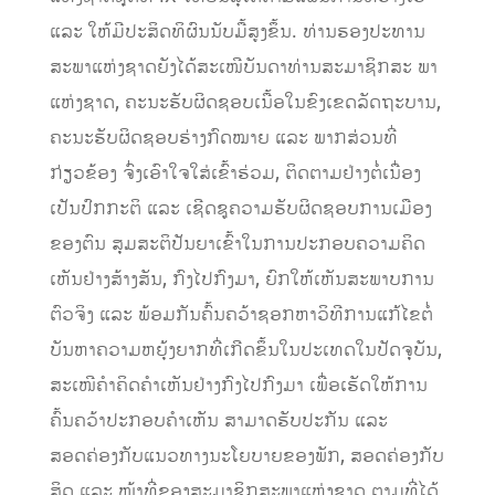
ແລະ ໃຫ້ມີປະສິດທິຜົນນັບມື້ສູງຂຶ້ນ. ທ່ານຮອງປະທານ
ສະພາແຫ່ງຊາດຍັງໄດ້ສະເໜີບັນດາທ່ານສະມາຊິກສະ ພາ
ແຫ່ງຊາດ, ຄະນະຮັບຜິດຊອບເນື້ອໃນຂົງເຂດລັດຖະບານ,
ຄະນະຮັບຜິດຊອບຮ່າງກົດໝາຍ ແລະ ພາກສ່ວນທີ່
ກ່ຽວຂ້ອງ ຈົ່ງເອົາໃຈໃສ່ເຂົ້າຮ່ວມ, ຕິດຕາມຢ່າງຕໍ່ເນື່ອງ
ເປັນປົກກະຕິ ແລະ ເຊີດຊູຄວາມຮັບຜິດຊອບການເມືອງ
ຂອງຕົນ ສຸມສະຕິປັນຍາເຂົ້າໃນການປະກອບຄວາມຄິດ
ເຫັນຢ່າງສ້າງສັນ, ກົງໄປກົງມາ, ຍົກໃຫ້ເຫັນສະພາບການ
ຕົວຈິງ ແລະ ພ້ອມກັນຄົ້ນຄວ້າຊອກຫາວິທີການແກ້ໄຂຕໍ່
ບັນຫາຄວາມຫຍຸ້ງຍາກທີ່ເກີດຂຶ້ນໃນປະເທດໃນປັດຈຸບັນ,
ສະເໜີຄຳຄິດຄຳເຫັນຢ່າງກົງໄປກົງມາ ເພື່ອເຮັດໃຫ້ການ
ຄົ້ນຄວ້າປະກອບຄໍາເຫັນ ສາມາດຮັບປະກັນ ແລະ
ສອດຄ່ອງກັບແນວທາງນະໂຍບາຍຂອງພັກ, ສອດຄ່ອງກັບ
ສິດ ແລະ ໜ້າທີ່ຂອງສະມາຊິກສະພາແຫ່ງຊາດ ຕາມທີ່ໄດ້